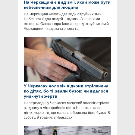
На Черкащині є вид змії, який може бути
небезпечним для людини
На Черкащині живуть два види отруйних змій.
Небезпечні для людей – гадюки. За словами
експерта Олександра Ілюхи, серед отруйних змій
Черкащини – гадюка степова та
У Черкасах чоловік відкрив стрілянину
по дітях, бо ті рвали бузок: чи вдалося
уникнути жертв
Напередодні у Черкасах місцевий чоловік стріляв
в одному з мікрорайонів міста із пістолета по
дітях, через те, що малеча обривала його бузок. В
суботу, 9 травня, в Черкасах