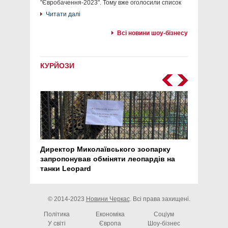
"Євробачення-2023". Тому вже оголосили список
Читати далі
Всі новини шоу-бізнесу
КУРЙОЗИ
Директор Миколаївського зоопарку
Перс
запропонував обміняти леопардів на
30 ро
танки Leopard
арте
© 2014-2023
Новини Черкас
. Всі права захищені.
Політика
Економіка
Соціум
У світі
Європа
Шоу-бізнес