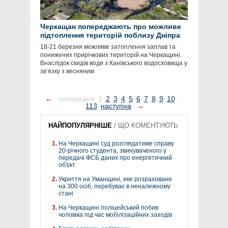
Черкащан попереджають про можливе
підтоплення територій поблизу Дніпра
18-21 березня можливе затоплення заплав та
понижених прирічкових територій на Черкащині.
Внаслідок скидів води з Канівського водосховища у
зв’язку з весняним
←
попередня
1
2
3
4
5
6
7
8
9
10
...
113
наступна
→
НАЙПОПУЛЯРНІШЕ
/
ЩО КОМЕНТУЮТЬ
На Черкащині суд розглядатиме справу
20-річного студента, звинуваченого у
передачі ФСБ даних про енергетичний
об'єкт.
Укриття на Уманщині, яке розраховане
на 300 осіб, перебуває в неналежному
стані
На Черкащині поліцейський побив
чоловіка під час мобілізаційних заходів