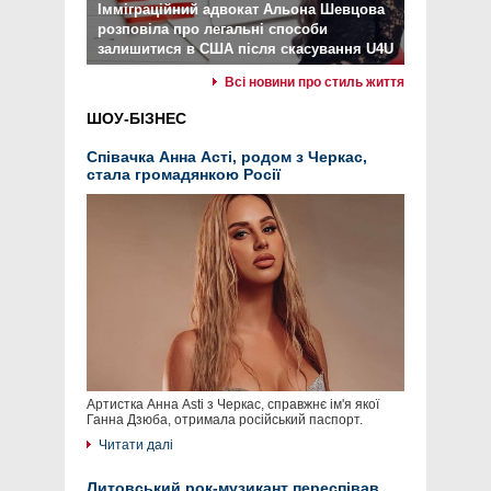
Імміграційний адвокат Альона Шевцова
розповіла про легальні способи
залишитися в США після скасування U4U
Всі новини про стиль життя
ШОУ-БІЗНЕС
Співачка Анна Асті, родом з Черкас,
стала громадянкою Росії
Артистка Анна Asti з Черкас, справжнє ім'я якої
Ганна Дзюба, отримала російський паспорт.
Читати далі
Литовський рок-музикант переспівав