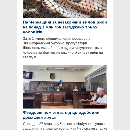
На Черкащині за незаконний вилов риби
на понад 1 млн грн засуджено трьох
чоловіків
За публічного обвинувачення прокурорів
Звенигородської окружної прокуратури
Шполянським районним судом засуджено трьох
чоловіків за фактом незаконного вилову риби на
ставку в
Феодосія помістять під цілодобовий
домашній арешт
Сьогодні, 27 червня, у Черкасах відбулося судове
засідання у справі митрополита Черкаської єпархії