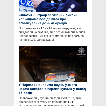
Сплатить штраф за хибний виклик:
черкащанка повідомила про
зґвалтування доньки сусідів
Протягом ночі з 17 на 18 квітня патрульні двічі
виїжджали на виклики, які в результаті виявилися
неправдивими. 75-річна громадянка повідомила
на лінію 102, що на вулиці
У Черкасах виявили водія, у якого
норма алкоголю перевищувала у понад
15 разів
Правоохоронці зупинили водія ВАЗ 2107, який
привернув їхню увагу, за порушення ПДР.
Патрульні зупинили авто на вулиці Припортовій