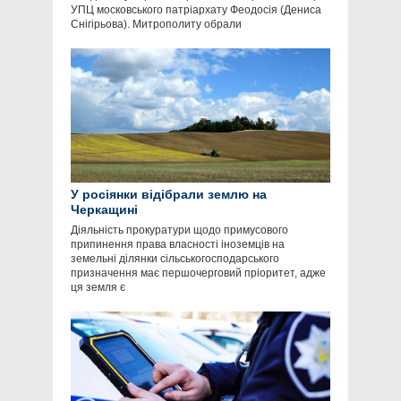
УПЦ московського патріархату Феодосія (Дениса
Снігірьова). Митрополиту обрали
У росіянки відібрали землю на
Черкащині
Діяльність прокуратури щодо примусового
припинення права власності іноземців на
земельні ділянки сільськогосподарського
призначення має першочерговий пріоритет, адже
ця земля є