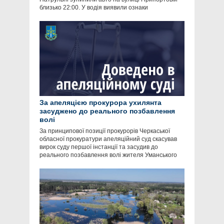
близько 22:00. У водія виявили ознаки
За апеляцією прокурора ухилянта
засуджено до реального позбавлення
волі
За принципової позиції прокурорів Черкаської
обласної прокуратури апеляційний суд скасував
вирок суду першої інстанції та засудив до
реального позбавлення волі жителя Уманського