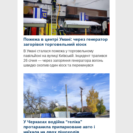
Пожежа в центрі Умані: через генератор
загорівся торговельний кіоск
В Умані сталася пожежа у торговельному
павільйоні на вулиці Київській. Інцидент трапився
26 січня — через загоряння генератора вогонь
швидко охопив один кіоск та перекинувся
У Черкасах водійка “геліка”
протаранила припарковане авто і
наїхала на двох пішоходів