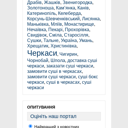
Драбів
,
Жашків
,
Звенигородка
,
Золотоноша
,
Кам’янка
,
Канів
,
Катеринопіль
,
Келеберда
,
Корсунь-Шевченківський
,
Лисянка
,
Маньківка
,
Мліїв
,
Монастирище
,
Нечаївка
,
Пекарі
,
Прохорівка
,
Свидівок
,
Сміла
,
Старосілля
,
Сушки
,
Тальне
,
Україна
,
Умань
,
Хрещатик
,
Христинівка
,
Черкаси
,
Чигирин
,
Чорнобай
,
Шпола
,
доставка суші
черкаси
,
заказати суші черкаси
,
замовити суші в черкасах
,
замовити суші черкаси
,
суші бокс
черкаси
,
суші в черкасах
,
суші
черкаси
ОПИТУВАННЯ
Оцініть наш портал
Найкращий з новостних