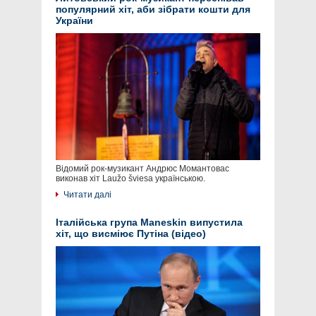
популярний хіт, аби зібрати кошти для
України
Відомий рок-музикант Андрюс Момантовас
виконав хіт Laužo šviesa українською.
Читати далі
Італійська група Maneskin випустила
хіт, що висміює Путіна (відео)