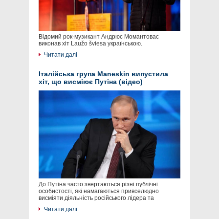
Відомий рок-музикант Андрюс Момантовас
виконав хіт Laužo šviesa українською.
Читати далі
Італійська група Maneskin випустила
хіт, що висміює Путіна (відео)
До Путіна часто звертаються різні публічні
особистості, які намагаються привселюдно
висміяти діяльність російського лідера та
Читати далі