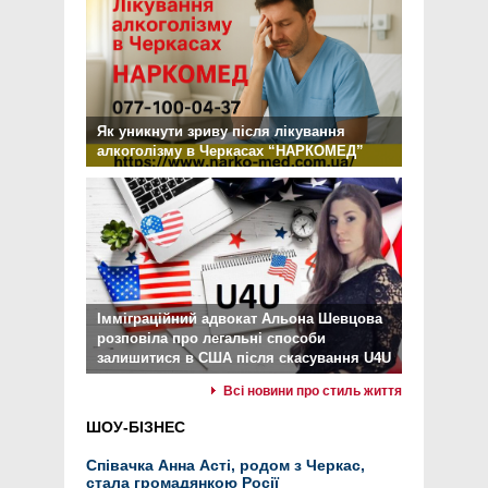
Як уникнути зриву після лікування
алкоголізму в Черкасах “НАРКОМЕД”
Імміграційний адвокат Альона Шевцова
розповіла про легальні способи
залишитися в США після скасування U4U
Всі новини про стиль життя
ШОУ-БІЗНЕС
Співачка Анна Асті, родом з Черкас,
стала громадянкою Росії