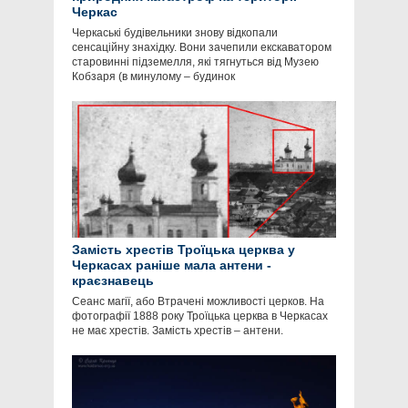
Черкас
Черкаські будівельники знову відкопали
сенсаційну знахідку. Вони зачепили екскаватором
старовинні підземелля, які тягнуться від Музею
Кобзаря (в минулому – будинок
Замість хрестів Троїцька церква у
Черкасах раніше мала антени -
краєзнавець
Сеанс магії, або Втрачені можливості церков. На
фотографії 1888 року Троїцька церква в Черкасах
не має хрестів. Замість хрестів – антени.