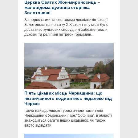
Церква Святих Жон-мироносиць –
маловідома духовна сторінка
Золотоноші
За переказами та спогадами дослідників історії
Золотоноші на початку ХІХ століття у місті було
достатньо культових споруд, які забезпечували
духовні та релігійні потреби громадян.
П’ять цікавих місць Черкащини: що
незвичайного подивитись недалеко від
Черкас
І хоча найвідомішою туристичною пам’яткою
Черкащини є Уманський парк “Софіївка”, в області
знаходиться багато інших цікавинок, які також
варто відвідати