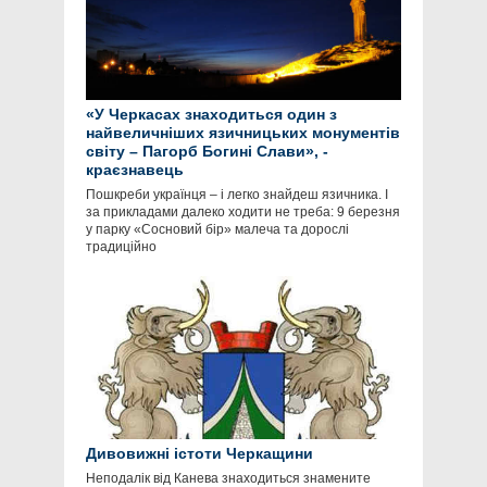
«У Черкасах знаходиться один з
найвеличніших язичницьких монументів
світу – Пагорб Богині Слави», -
краєзнавець
Пошкреби українця – і легко знайдеш язичника. І
за прикладами далеко ходити не треба: 9 березня
у парку «Сосновий бір» малеча та дорослі
традиційно
Дивовижні істоти Черкащини
Неподалік від Канева знаходиться знамените