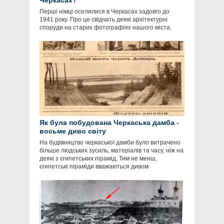
Черкасах?
Перші німці оселилися в Черкасах задовго до
1941 року. Про це свідчать деякі архітектурні
споруди на старих фотографіях нашого міста.
Як була побудована Черкаська дамба -
восьме диво світу
На будівництво черкаської дамби було витрачено
більше людських зусиль, матеріалів та часу, ніж на
деякі з єгипетських пірамід. Тим не менш,
єгипетські піраміди вважаються дивом