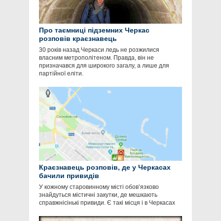
Про таємниці підземних Черкас
розповів краєзнавець
30 років назад Черкаси ледь не розжилися
власним метрополітеном. Правда, він не
призначався для широкого загалу, а лише для
партійної еліти.
Краєзнавець розповів, де у Черкасах
бачили привидів
У кожному старовинному місті обов’язково
знайдуться містичні закутки, де мешкають
справжнісінькі привиди. Є такі місця і в Черкасах