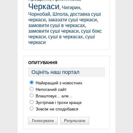
Черкаси
,
Чигирин
,
Чорнобай
,
Шпола
,
доставка суші
черкаси
,
заказати суші черкаси
,
замовити суші в черкасах
,
замовити суші черкаси
,
суші бокс
черкаси
,
суші в черкасах
,
суші
черкаси
ОПИТУВАННЯ
Оцініть наш портал
Найкращий з новостних
Непоганий сайт
Влаштовує... але...
Зустрічав і трохи краще
Зовсім не сподобався
Голосувати
Результати