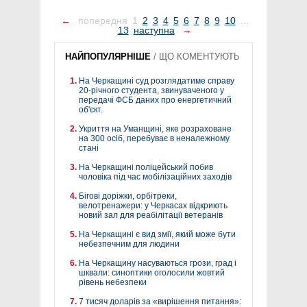
←
попередня
1
2
3
4
5
6
7
8
9
10
...
13
наступна
→
НАЙПОПУЛЯРНІШЕ
/
ЩО КОМЕНТУЮТЬ
На Черкащині суд розглядатиме справу
20-річного студента, звинуваченого у
передачі ФСБ даних про енергетичний
об'єкт.
Укриття на Уманщині, яке розраховане
на 300 осіб, перебуває в неналежному
стані
На Черкащині поліцейський побив
чоловіка під час мобілізаційних заходів
Бігові доріжки, орбітреки,
велотренажери: у Черкасах відкриють
новий зал для реабілітації ветеранів
На Черкащині є вид змії, який може бути
небезпечним для людини
На Черкащину насуваються грози, град і
шквали: синоптики оголосили жовтий
рівень небезпеки
7 тисяч доларів за «вирішення питання»: