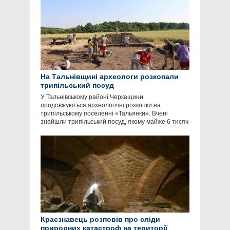
На Тальнівщині археологи розкопали
трипільський посуд
У Тальнівському районі Черкащини
продовжуються археологічні розкопки на
трипільському поселенні «Тальянки». Вчені
знайшли трипільський посуд, якому майже 6 тисяч
Краєзнавець розповів про сліди
природних катастроф на території