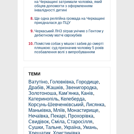
на Черкащині затримали чоловіка, який
обіцяв допомогти з оформленням
інвалідності дитині
Ще одна релігійна громада на Черкащині
приєдналася до ПЦУ
Черкаський ЛНЗ зіграв унічию з Гентом у
дебютному матчі єврокубків
Помістив собак у мішок і забив до смерті
пляшкою: суд призначив чоловіку 5 років
позбавлення волі з випробуванням
ТЕМИ
Ватутіно
,
Головківка
,
Городище
,
Драбів
,
Жашків
,
Звенигородка
,
Золотоноша
,
Кам’янка
,
Канів
,
Катеринопіль
,
Келеберда
,
Корсунь-Шевченківський
,
Лисянка
,
Маньківка
,
Мліїв
,
Монастирище
,
Нечаївка
,
Пекарі
,
Прохорівка
,
Свидівок
,
Сміла
,
Старосілля
,
Сушки
,
Тальне
,
Україна
,
Умань
,
Хрещатик
,
Христинівка
,