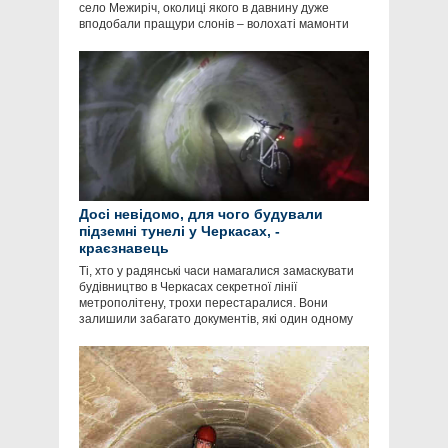
село Межиріч, околиці якого в давнину дуже
вподобали пращури слонів – волохаті мамонти
Досі невідомо, для чого будували
підземні тунелі у Черкасах, -
краєзнавець
Ті, хто у радянські часи намагалися замаскувати
будівництво в Черкасах секретної лінії
метрополітену, трохи перестаралися. Вони
залишили забагато документів, які один одному