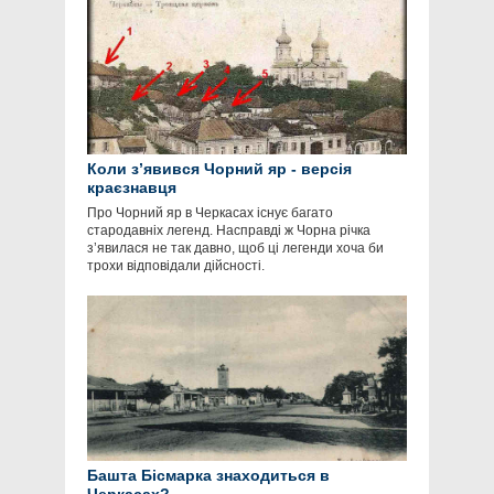
Коли з’явився Чорний яр - версія
краєзнавця
Про Чорний яр в Черкасах існує багато
стародавніх легенд. Насправді ж Чорна річка
з’явилася не так давно, щоб ці легенди хоча би
трохи відповідали дійсності.
Башта Бісмарка знаходиться в