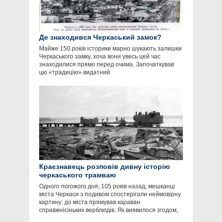
Де знаходився Черкаський замок?
Майже 150 років історики марно шукають залишки
Черкаського замку, хоча вони увесь цей час
знаходилися прямо перед очима. Започаткував
цю «традицію» видатний
Краєзнавець розповів дивну історію
черкаського трамваю
Одного погожого дня, 105 років назад, мешканці
міста Черкаси з подивом спостерігали неймовірну
картину: до міста прямував караван
справжнісіньких верблюдів. Як виявилося згодом,