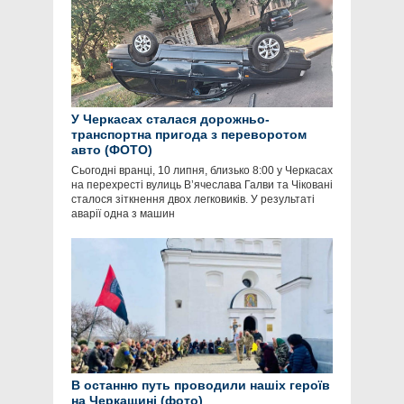
У Черкасах сталася дорожньо-
транспортна пригода з переворотом
авто (ФОТО)
Сьогодні вранці, 10 липня, близько 8:00 у Черкасах
на перехресті вулиць В’ячеслава Галви та Чіковані
сталося зіткнення двох легковиків. У результаті
аварії одна з машин
В останню путь проводили нашіх героїв
на Черкащині (фото)