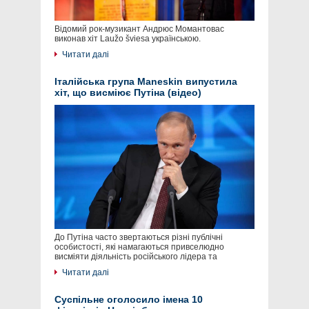
Відомий рок-музикант Андрюс Момантовас
виконав хіт Laužo šviesa українською.
Читати далі
Італійська група Maneskin випустила
хіт, що висміює Путіна (відео)
До Путіна часто звертаються різні публічні
особистості, які намагаються привселюдно
висміяти діяльність російського лідера та
Читати далі
Суспільне оголосило імена 10