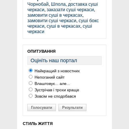
Чорнобай
,
Шпола
,
доставка суші
черкаси
,
заказати суші черкаси
,
замовити суші в черкасах
,
замовити суші черкаси
,
суші бокс
черкаси
,
суші в черкасах
,
суші
черкаси
ОПИТУВАННЯ
Оцініть наш портал
Найкращий з новостних
Непоганий сайт
Влаштовує... але...
Зустрічав і трохи краще
Зовсім не сподобався
Голосувати
Результати
СТИЛЬ ЖИТТЯ