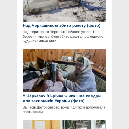
Над Черкащиною збито ракету (фото)
Над територією Черкаської області учора, 11
березня, увечері було збито ракету, пошкоджено
будинок і кілька авто
У Черкасах 91-річна жінка шиє ковдри
для захисників України (фото)
За часів Другої світової вона підлітком допомагала
партизанам