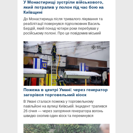
У Монастирищі зустріли військового,
який потрапив у полон під час бою на
Київщині
До Монастирища після тривалого лікування та
реабілітації повернувся підполковник Василь
Бердій, який понад чотири роки перебував у
російському полоні. Про це повідомив міський
Пожежа в центрі Умані: через генератор
загорівся торговельний кіоск
В Умані сталася пожежа у торговельному
павільйоні на вулиці Київській. Інцидент трапився
26 січня — через загоряння генератора вогонь
швидко охопив один кіоск та перекинувся