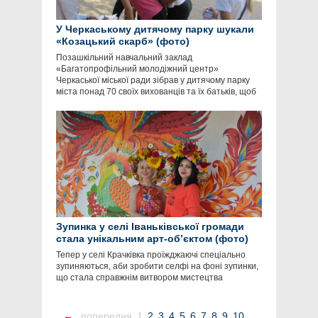
У Черкаському дитячому парку шукали
«Козацький скарб» (фото)
Позашкільний навчальний заклад
«Багатопрофільний молодіжний центр»
Черкаської міської ради зібрав у дитячому парку
міста понад 70 своїх вихованців та їх батьків, щоб
Зупинка у селі Іваньківської громади
стала унікальним арт-об’єктом (фото)
Тепер у селі Крачківка проїжджаючі спеціально
зупиняються, аби зробити селфі на фоні зупинки,
що стала справжнім витвором мистецтва
←
попередня
1
2
3
4
5
6
7
8
9
10
...