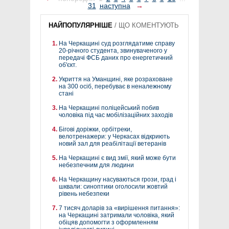
31
наступна
→
НАЙПОПУЛЯРНІШЕ
/
ЩО КОМЕНТУЮТЬ
На Черкащині суд розглядатиме справу
20-річного студента, звинуваченого у
передачі ФСБ даних про енергетичний
об'єкт.
Укриття на Уманщині, яке розраховане
на 300 осіб, перебуває в неналежному
стані
На Черкащині поліцейський побив
чоловіка під час мобілізаційних заходів
Бігові доріжки, орбітреки,
велотренажери: у Черкасах відкриють
новий зал для реабілітації ветеранів
На Черкащині є вид змії, який може бути
небезпечним для людини
На Черкащину насуваються грози, град і
шквали: синоптики оголосили жовтий
рівень небезпеки
7 тисяч доларів за «вирішення питання»:
на Черкащині затримали чоловіка, який
обіцяв допомогти з оформленням