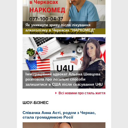
Як уникнути зриву після лікування
алкоголізму в Черкасах “НАРКОМЕД”
Імміграційний адвокат Альона Шевцова
розповіла про легальні способи
залишитися в США після скасування U4U
Всі новини про стиль життя
ШОУ-БІЗНЕС
Співачка Анна Асті, родом з Черкас,
стала громадянкою Росії