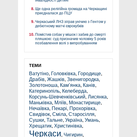
інвалідності дитині
Ще одна релігійна громада на Черкащині
приєдналася до ПЦУ
Черкаський ЛНЗ зіграв унічию з Гентом у
дебютному матчі єврокубків
Помістив собак у мішок і забив до смерті
пляшкою: суд призначив чоловіку 5 років
позбавлення волі з випробуванням
ТЕМИ
Ватутіно
,
Головківка
,
Городище
,
Драбів
,
Жашків
,
Звенигородка
,
Золотоноша
,
Кам’янка
,
Канів
,
Катеринопіль
,
Келеберда
,
Корсунь-Шевченківський
,
Лисянка
,
Маньківка
,
Мліїв
,
Монастирище
,
Нечаївка
,
Пекарі
,
Прохорівка
,
Свидівок
,
Сміла
,
Старосілля
,
Сушки
,
Тальне
,
Україна
,
Умань
,
Хрещатик
,
Христинівка
,
Черкаси
,
Чигирин
,