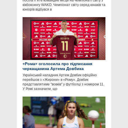
посіла п’яте командне місце на чемпіонаті світу з
кікбоксингу WAKO. Чемпіонат світу серед юнаків та
юніорів відбувся в
«Рома» оголосила про підписання
черкащанина Артема Довбика
Український нападник Артем Довбик офіційно
перейшов з «Жирони» в «Рому». Довбик
представлятиме "вовків" у футболці з номером 11.
У Ромі зазначили, що