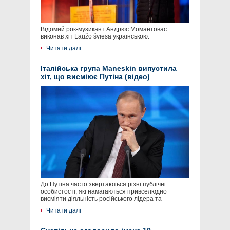
Відомий рок-музикант Андрюс Момантовас
виконав хіт Laužo šviesa українською.
Читати далі
Італійська група Maneskin випустила
хіт, що висміює Путіна (відео)
До Путіна часто звертаються різні публічні
особистості, які намагаються привселюдно
висміяти діяльність російського лідера та
Читати далі