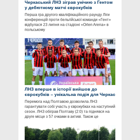
Черкаський ЛНЗ зіграв унічию з Гентом
у дебютному матчі єврокубків
Перша гра другого кваліфікаційного раунду Ліги
конференцій проти бельгійської команди «Гент»
відбулася 23 липня на стадіоні «Orlen Arena» в
польському
ЛНЗ вперше в історії вийшов до
єврокубків – унікальна подія для Черкас
Перемога над Полтавою дозволила ЛНЗ
гарантувати собі участь у єврокубках на наступний
сезон. ЛНЗ обіграв Полтаву (2:0) та піднявся на
друге місце з 57 очками в активі. Також це