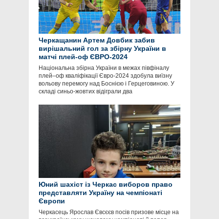
Черкащанин Артем Довбик забив
вирішальний гол за збірну України в
матчі плей-оф ЄВРО-2024
Національна збірна України в межах півфіналу
плей–оф кваліфікації Євро-2024 здобула виїзну
вольову перемогу над Боснією і Герцеговиною. У
складі синьо-жовтих відіграли два
Юний шахіст із Черкас виборов право
представляти Україну на чемпіонаті
Європи
Черкасець Ярослав Євсєєв посів призове місце на