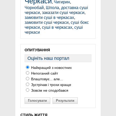
Черкаси
,
Чигирин
,
Чорнобай
,
Шпола
,
доставка суші
черкаси
,
заказати суші черкаси
,
замовити суші в черкасах
,
замовити суші черкаси
,
суші бокс
черкаси
,
суші в черкасах
,
суші
черкаси
ОПИТУВАННЯ
Оцініть наш портал
Найкращий з новостних
Непоганий сайт
Влаштовує... але...
Зустрічав і трохи краще
Зовсім не сподобався
Голосувати
Результати
СТИЛЬ ЖИТТЯ