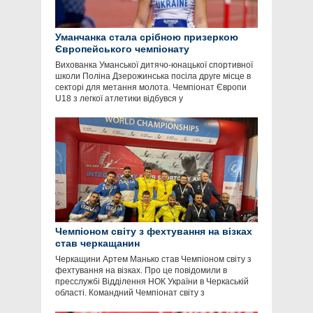
Уманчанка стала срібною призеркою
Європейського чемпіонату
Вихованка Уманської дитячо-юнацької спортивної
школи Поліна Дзерожинська посіла друге місце в
секторі для метання молота. Чемпіонат Європи
U18 з легкої атлетики відбувся у
Чемпіоном світу з фехтування на візках
став черкащанин
Черкащини Артем Манько став Чемпіоном світу з
фехтування на візках. Про це повідомили в
пресслужбі Відділення НОК України в Черкаській
області. Командний Чемпіонат світу з