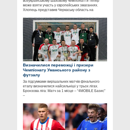
всеукраїнському шаховому чемпіонаті й тепер
може взяти участь у європейських змаганнях.
Хлопець представив Черкаську область на
Визначилися переможці і призери
Чемпіонату Уманського району з
футзалу
За підсумками вирішальних матчів фінального
етапу визначилися найсильніші у трьох лігах.
Бронзова ліга: Матч за 1 місце – “4MOBILE Базис”
–