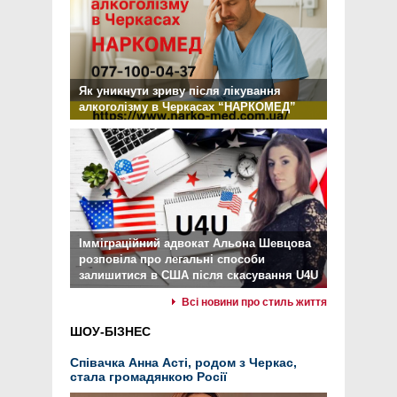
Як уникнути зриву після лікування
алкоголізму в Черкасах “НАРКОМЕД”
Імміграційний адвокат Альона Шевцова
розповіла про легальні способи
залишитися в США після скасування U4U
Всі новини про стиль життя
ШОУ-БІЗНЕС
Співачка Анна Асті, родом з Черкас,
стала громадянкою Росії