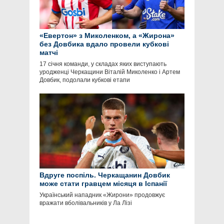
«Евертон» з Миколенком, а «Жирона»
без Довбика вдало провели кубкові
матчі
17 січня команди, у складах яких виступають
уродженці Черкащини Віталій Миколенко і Артем
Довбик, подолали кубкові етапи
Вдруге поспіль. Черкащанин Довбик
може стати гравцем місяця в Іспанії
Український нападник «Жирони» продовжує
вражати вболівальників у Ла Лізі