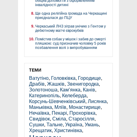
обіцяв допомогти з оформленням
інвалідності дитині
Ще одна релігійна громада на Черкащині
приєдналася до ПЦУ
Черкаський ЛНЗ зіграв унічию з Гентом у
дебютному матчі єврокубків
Помістив собак у мішок і забив до смерті
пляшкою: суд призначив чоловіку 5 років
позбавлення волі з випробуванням
ТЕМИ
Ватутіно
,
Головківка
,
Городище
,
Драбів
,
Жашків
,
Звенигородка
,
Золотоноша
,
Кам’янка
,
Канів
,
Катеринопіль
,
Келеберда
,
Корсунь-Шевченківський
,
Лисянка
,
Маньківка
,
Мліїв
,
Монастирище
,
Нечаївка
,
Пекарі
,
Прохорівка
,
Свидівок
,
Сміла
,
Старосілля
,
Сушки
,
Тальне
,
Україна
,
Умань
,
Хрещатик
,
Христинівка
,