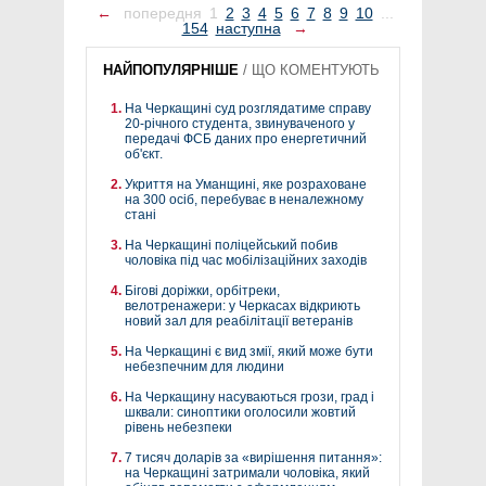
←
попередня
1
2
3
4
5
6
7
8
9
10
...
154
наступна
→
НАЙПОПУЛЯРНІШЕ
/
ЩО КОМЕНТУЮТЬ
На Черкащині суд розглядатиме справу
20-річного студента, звинуваченого у
передачі ФСБ даних про енергетичний
об'єкт.
Укриття на Уманщині, яке розраховане
на 300 осіб, перебуває в неналежному
стані
На Черкащині поліцейський побив
чоловіка під час мобілізаційних заходів
Бігові доріжки, орбітреки,
велотренажери: у Черкасах відкриють
новий зал для реабілітації ветеранів
На Черкащині є вид змії, який може бути
небезпечним для людини
На Черкащину насуваються грози, град і
шквали: синоптики оголосили жовтий
рівень небезпеки
7 тисяч доларів за «вирішення питання»:
на Черкащині затримали чоловіка, який