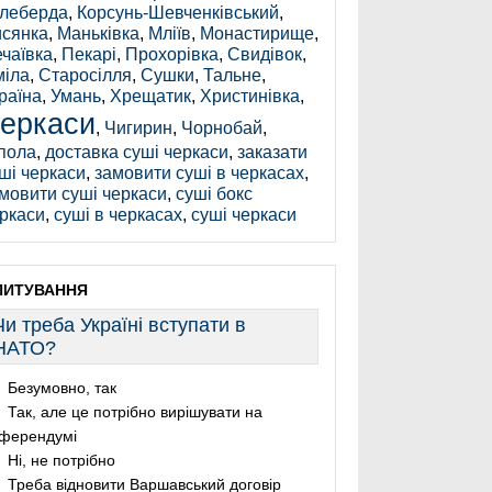
леберда
,
Корсунь-Шевченківський
,
сянка
,
Маньківка
,
Мліїв
,
Монастирище
,
чаївка
,
Пекарі
,
Прохорівка
,
Свидівок
,
іла
,
Старосілля
,
Сушки
,
Тальне
,
раїна
,
Умань
,
Хрещатик
,
Христинівка
,
еркаси
,
Чигирин
,
Чорнобай
,
пола
,
доставка суші черкаси
,
заказати
ші черкаси
,
замовити суші в черкасах
,
мовити суші черкаси
,
суші бокс
ркаси
,
суші в черкасах
,
суші черкаси
ПИТУВАННЯ
Чи треба Україні вступати в
НАТО?
Безумовно, так
Так, але це потрібно вирішувати на
ферендумі
Ні, не потрібно
Треба відновити Варшавський договір