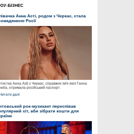
ОУ-БІЗНЕС
півачка Анна Асті, родом з Черкас, стала
ромадянкою Росії
тистка Анна Asti з Черкас, справжнє ім'я якої Ганна
юба, отримала російський паспорт.
Читати далі
итовський рок-музикант переспівав
опулярний хіт, аби зібрати кошти для
країни