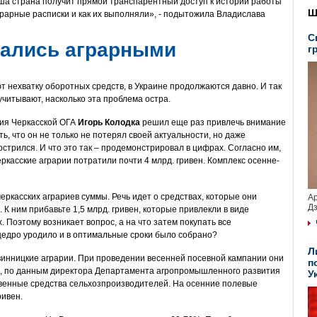
а страна получит прямой транспарентный доступ к истории работы
Ш
грарные расписки и как их выполняли», - подытожила Владислава
С
вались аграрными
г
 нехватку оборотных средств, в Украине продолжаются давно. И так
 учитывают, насколько эта проблема остра.
ия Черкасской ОГА
Игорь Колодка
решил еще раз привлечь внимание
ть, что он не только не потерял своей актуальности, но даже
стрился. И что это так – продемонстрировал в цифрах. Согласно им,
ркасские аграрии потратили почти 4 млрд. гривен. Комплекс осенне-
черкасских аграриев суммы. Речь идет о средствах, которые они
Ар
Дз
 К ним прибавьте 1,5 млрд. гривен, которые привлекли в виде
 Поэтому возникает вопрос, а на что затем покупать все
щедро уродило и в оптимальные сроки было собрано?
Л
и винницкие аграрии. При проведении весенней посевной кампании они
п
0%, по данным директора Департамента агропромышленного развития
У
твенные средства сельхозпроизводителей. На осенние полевые
ривен.