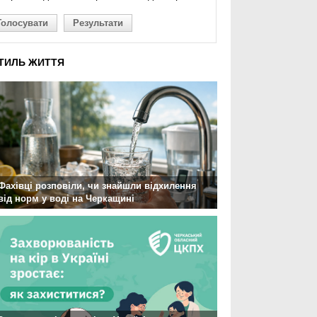
Голосувати
Результати
ТИЛЬ ЖИТТЯ
Фахівці розповіли, чи знайшли відхилення
від норм у воді на Черкащині