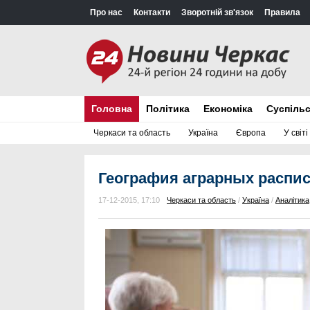
Про нас
Контакти
Зворотній зв'язок
Правила
Головна
Політика
Економіка
Суспіль
Черкаси та область
Україна
Європа
У світі
География аграрных распи
17-12-2015, 17:10
Черкаси та область
/
Україна
/
Аналітика