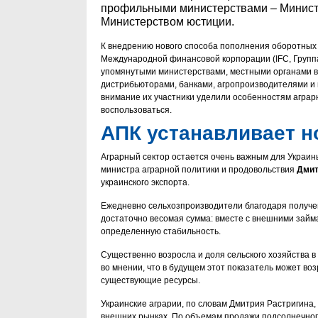
профильными министерствами – Министе
Министерством юстиции.
К внедрению нового способа пополнения оборотных
Международной финансовой корпорации (IFC, Группа
упомянутыми министерствами, местными органами в
дистрибьюторами, банками, агропроизводителями и п
внимание их участники уделили особенностям аграрн
воспользоваться.
АПК устанавливает 
Аграрный сектор остается очень важным для Украины
министра аграрной политики и продовольствия
Дмит
украинского экспорта.
Ежедневно сельхозпроизводители благодаря получен
достаточно весомая сумма: вместе с внешними займ
определенную стабильность.
Существенно возросла и доля сельского хозяйства 
во мнении, что в будущем этот показатель может во
существующие ресурсы.
Украинские аграрии, по словам Дмитрия Растригина, 
внешних рынках. По объемам продажи подсолнечного