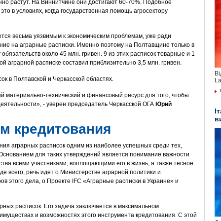
но растут. На Виннитчине они достигают 60-70%. Подобное
 это в условиях, когда государственная помощь агросектору
ется весьма уязвимым к экономическим проблемам, уже ради
ие на аграрные расписки. Именно поэтому на Полтавщине только в
бязательств около 45 млн. гривен. 9 из этих расписок товарные и 1
й аграрной расписке составил приблизительно 3,5 млн. гривен.
Ві
ок в Полтавской и Черкасской областях.
La
й материально-технический и финансовый ресурс для того, чтобы
деятельности», - уверен председатель Черкасской ОГА
Юрий
І
в
м кредитования
ния аграрных расписок одним из наиболее успешных среди тех,
 Основанием для таких утверждений является понимание важности
ства всеми участниками, воплощающими его в жизнь, а также тесное
е всего, речь идет о Министерстве аграрной политики и
ов этого дела, о Проекте IFC «Аграрные расписки в Украине» и
рных расписок. Его задача заключается в максимальном
муществах и возможностях этого инструмента кредитования. С этой