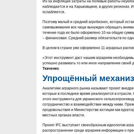
Из-за инфляции затраты на полевые работы неуклон
наблюдается и на Харьковщине, в других регионах. И
ослабляется.
Поэтому малый и средний агробизнес, который оста
самовыживания все чаще вынужден обращать вниман
течение года их было оформлено 10 на общую сумму о
– финансовая. Средний размер обязательств по одно
В целом в стране уже оформлено 11 аграрных распис
«Этот инструмент даст нашим аграриям необходимы
успешно развивать то или иное направление своей 
Ткаченко
.
Упрощённый механиз
Аналитики аграрного рынка называют проект внедре
которые в последнее время реализуются в отрасли.
этого инструмента для украинского сельхозпроизвод
сотрудничество и взаимодействие между ними. Прежд
продовольствия и Министерстве юстиции как куратор
местных органах власти.
Проект IFC выступает своеобразным идеологом агра
распространении среди аграриев информации о преи