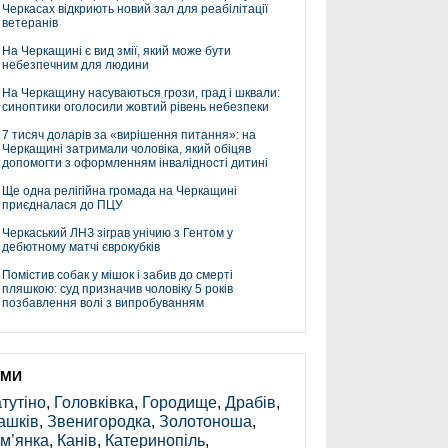
Черкасах відкриють новий зал для реабілітації
ветеранів
На Черкащині є вид змії, який може бути
небезпечним для людини
На Черкащину насуваються грози, град і шквали:
синоптики оголосили жовтий рівень небезпеки
7 тисяч доларів за «вирішення питання»: на
Черкащині затримали чоловіка, який обіцяв
допомогти з оформленням інвалідності дитині
Ще одна релігійна громада на Черкащині
приєдналася до ПЦУ
Черкаський ЛНЗ зіграв унічию з Гентом у
дебютному матчі єврокубків
Помістив собак у мішок і забив до смерті
пляшкою: суд призначив чоловіку 5 років
позбавлення волі з випробуванням
ЕМИ
тутіно
,
Головківка
,
Городище
,
Драбів
,
ашків
,
Звенигородка
,
Золотоноша
,
м’янка
,
Канів
,
Катеринопіль
,