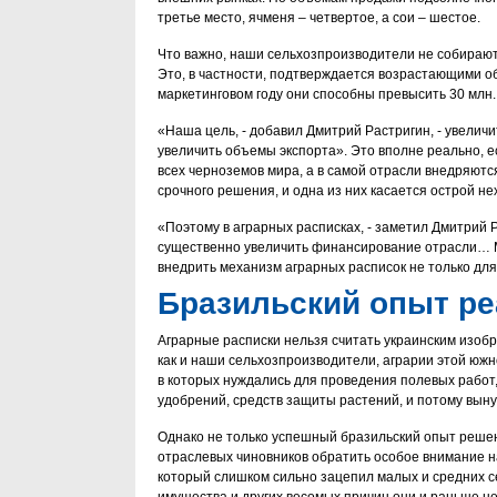
третье место, ячменя – четвертое, а сои – шестое.
Что важно, наши сельхозпроизводители не собирают
Это, в частности, подтверждается возрастающими о
маркетинговом году они способны превысить 30 млн. 
«Наша цель, - добавил Дмитрий Растригин, - увеличи
увеличить объемы экспорта». Это вполне реально, е
всех черноземов мира, а в самой отрасли внедряю
срочного решения, и одна из них касается острой н
«Поэтому в аграрных расписках, - заметил Дмитрий 
существенно увеличить финансирование отрасли… М
внедрить механизм аграрных расписок не только для
Бразильский опыт ре
Аграрные расписки нельзя считать украинским изобр
как и наши сельхозпроизводители, аграрии этой южн
в которых нуждались для проведения полевых работ,
удобрений, средств защиты растений, и потому вы
Однако не только успешный бразильский опыт реше
отраслевых чиновников обратить особое внимание на
который слишком сильно зацепил малых и средних с