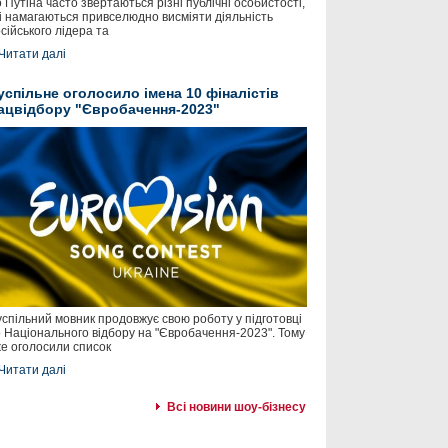
 Путіна часто звертаються різні публічні особистості,
і намагаються привселюдно висміяти діяльність
сійського лідера та
Читати далі
успільне оголосило імена 10 фіналістів
ацвідбору "Євробачення-2023"
спільний мовник продовжує свою роботу у підготовці
 Національного відбору на "Євробачення-2023". Тому
е оголосили список
Читати далі
Всі новини шоу-бізнесу