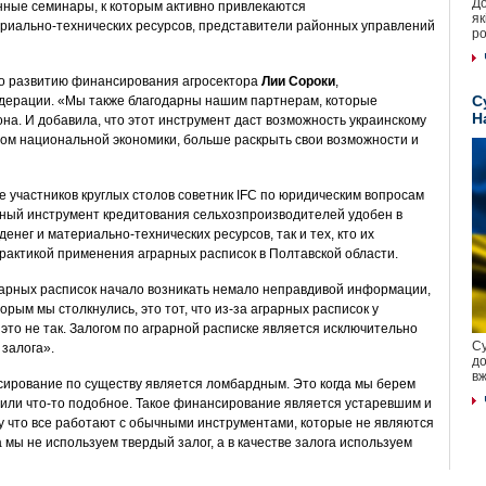
До
нные семинары, к которым активно привлекаются
як
риально-технических ресурсов, представители районных управлений
ро
по развитию финансирования агросектора
Лии Сороки
,
С
дерации. «Мы также благодарны нашим партнерам, которые
Н
она. И добавила, что этот инструмент даст возможность украинскому
ром национальной экономики, больше раскрыть свои возможности и
 участников круглых столов советник IFC по юридическим вопросам
льный инструмент кредитования сельхозпроизводителей удобен в
енег и материально-технических ресурсов, так и тех, кто их
практикой применения аграрных расписок в Полтавской области.
грарных расписок начало возникать немало неправдивой информации,
орым мы столкнулись, это тот, что из-за аграрных расписок у
это не так. Залогом по аграрной расписке является исключительно
Су
 залога».
до
вж
нсирование по существу является ломбардным. Это когда мы берем
 или что-то подобное. Такое финансирование является устаревшим и
му что все работают с обычными инструментами, которые не являются
а мы не используем твердый залог, а в качестве залога используем