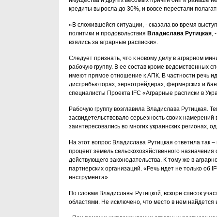
имущества и других весомых причин они и раньше не 
кредиты выросла до 30%, и вовсе перестали полагат
«В сложившейся ситуации, - сказала во время высту
политики и продовольствия
Владислава Рутицкая
,
взялись за аграрные расписки».
Следует признать, что к новому делу в аграрном ми
рабочую группу. В ее состав кроме ведомственных с
имеют прямое отношение к АПК. В частности речь ид
дистрибьюторах, зернотрейдерах, фермерских и банк
специалисты Проекта IFC «Аграрные расписки в Укр
Рабочую группу возглавила Владислава Рутицкая. Т
засвидетельствовало серьезность своих намерений 
заинтересовались во многих украинских регионах, 
На этот вопрос Владислава Рутицкая ответила так –
процент земель сельскохозяйственного назначения 
действующего законодательства. К тому же в аграр
партнерских организаций. «Речь идет не только об I
инструмента».
По словам Владиславы Рутицкой, вскоре список учас
областями. Не исключено, что место в нем найдется 