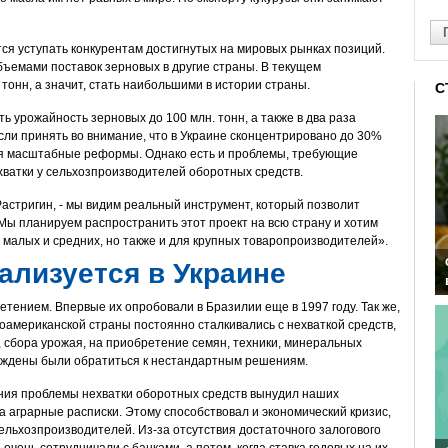
ся уступать конкурентам достигнутых на мировых рынках позиций.
бъемами поставок зерновых в другие страны. В текущем
тонн, а значит, стать наибольшими в истории страны.
С
ть урожайность зерновых до 100 млн. тонн, а также в два раза
сли принять во внимание, что в Украине сконцентрировано до 30%
тся масштабные реформы. Однако есть и проблемы, требующие
ехватки у сельхозпроизводителей оборотных средств.
Растригин, - мы видим реальный инструмент, который позволит
ы планируем распространить этот проект на всю страну и хотим
 малых и средних, но также и для крупных товаропроизводителей».
ализуется в Украине
етением. Впервые их опробовали в Бразилии еще в 1997 году. Так же,
оамериканской страны постоянно сталкивались с нехваткой средств,
 сбора урожая, на приобретение семян, техники, минеральных
нуждены были обратиться к нестандартным решениям.
ния проблемы нехватки оборотных средств вынудил наших
 аграрные расписки. Этому способствовал и экономический кризис,
ельхозпроизводителей. Из-за отсутствия достаточного залогового