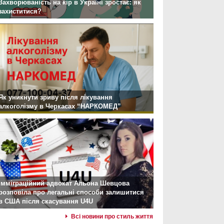
Захворюваність на кір в Україні зростає: як
захиститися?
Як уникнути зриву після лікування
алкоголізму в Черкасах “НАРКОМЕД”
Імміграційний адвокат Альона Шевцова
розповіла про легальні способи залишитися
в США після скасування U4U
Всі новини про стиль життя