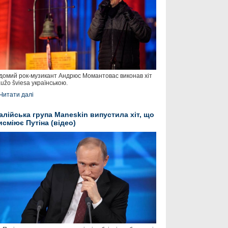
домий рок-музикант Андрюс Момантовас виконав хіт
užo šviesa українською.
Читати далі
талійська група Maneskin випустила хіт, що
исміює Путіна (відео)