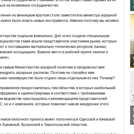
очень сотрудничали с банками, а потом, когда ставка годовых на их
ься на возможное сотрудничество.
пления на винницком круглом столе заместитель министра аграрной
 - нужно было искать новые инструменты. Именно поэтому мы активно
нистерстве подошли взвешенно. Для этого создали специальную
пециалистов также вошли представители участников рынка, которые
ет о поставщиках материально-технических ресурсов, банках,
овских ассоциациях. Важное место в рабочей группе заняли и
аине».
ем самым Министерство аграрной политики и продовольствия
внедрить аграрные расписки. Поэтому не случайно ими
однако преимущество было отдано лишь отдельным из них. Почему?
 привилегия предоставлялась тем областям, в которых наибольший
оформлен и зарегистрирован в соответствии с требованиями
ном ведомстве прислушались к рекомендациям представителей
FC, но и о компаниях, которые помогают нам во внедрении этого
тников пилотного проекта может пополниться Одесской и Киевской
и Львовской, Волынской и Тернопольской областям.