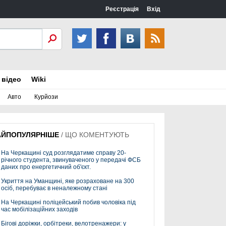
Реєстрація
Вхід
 відео
Wiki
Авто
Курйози
АЙПОПУЛЯРНІШЕ
/
ЩО КОМЕНТУЮТЬ
На Черкащині суд розглядатиме справу 20-
річного студента, звинуваченого у передачі ФСБ
даних про енергетичний об'єкт.
Укриття на Уманщині, яке розраховане на 300
осіб, перебуває в неналежному стані
На Черкащині поліцейський побив чоловіка під
час мобілізаційних заходів
Бігові доріжки, орбітреки, велотренажери: у