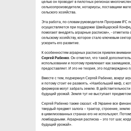
целью он проводит в пилотных регионах многочисле
сельхозпроизводители, нотариусы, поставщики мате
сельского хозяйства.
Эта работа, по словам руководителя Программ IFC 
осуществляется при поддержке Швейцарской Конфе
помогают внедрять аграрные расписки», - отметила 
сельскому хозяйству, которое стало ключевым секто
ускорить его развитие.
К особенностям аграрных расписок привлек внимание
Сергей Рабенко
. Он отметил, что такой дополните
использовании и поэтому привлекает как заемщиков д
предоставляет. И это не теория, это подтверждено 
Вместе с тем, подчеркнул Сергей Рабенко, вокруг а
и потому стоит ее развеять. «Наибольший миф, с кот
фермеров могут забрать землю. В действительности 
будущий урожай. Земля тут не выступает предметом
Сергей Рабенко также сказал: «В Украине все фина
твердый предмет залога – трактор, строение, землю
в цивилизованных странах его не используют. Пото
ломбардными. Аграрная расписка – это тот шаг, когд
будущий урожай».