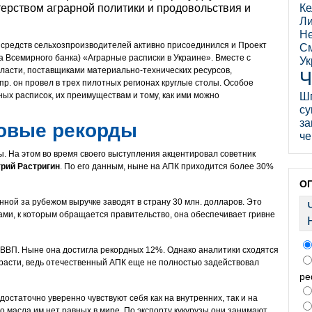
рством аграрной политики и продовольствия и
Ке
Ли
Не
 средств сельхозпроизводителей активно присоединился и Проект
См
 Всемирного банка) «Аграрные расписки в Украине». Вместе с
Ук
ласти, поставщиками материально-технических ресурсов,
Ч
р. он провел в трех пилотных регионах круглые столы. Особое
ых расписок, их преимуществам и тому, как ими можно
Ш
су
за
новые рекорды
че
. На этом во время своего выступления акцентировал советник
рий Растригин
. По его данным, ныне на АПК приходится более 30%
О
ной за рубежом выручке заводят в страну 30 млн. долларов. Это
ами, к которым обращается правительство, она обеспечивает гривне
в ВВП. Ныне она достигла рекордных 12%. Однако аналитики сходятся
зрасти, ведь отечественный АПК еще не полностью задействовал
ре
достаточно уверенно чувствуют себя как на внутренних, так и на
 масла им нет равных в мире. По экспорту кукурузы они занимают