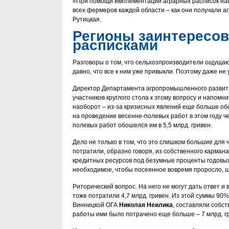
«При помощи имплементации аграрных расписок наш
всех фермеров каждой области – как они получали а
Рутицкая.
Регионы заинтересо
расписками
Разговоры о том, что сельхозпроизводители ощущают
давно, что все к ним уже привыкли. Поэтому даже не
Директор Департамента агропромышленного развит
участников круглого стола к этому вопросу и напомни
наоборот – из-за кризисных явлений еще больше обо
на проведение весенне-полевых работ в этом году че
полевых работ обошелся им в 5,5 млрд. гривен.
Дело не только в том, что это слишком большие для 
потратили, образно говоря, из собственного кармана.
кредитных ресурсов под безумные проценты годовых.
необходимое, чтобы посеянное вовремя проросло, 
Риторический вопрос. На него не могут дать ответ 
тоже потратили 4,7 млрд. гривен. Из этой суммы 9
Винницкой ОГА
Николая Неилика
, составляли собс
работы ими было потрачено еще больше – 7 млрд. г