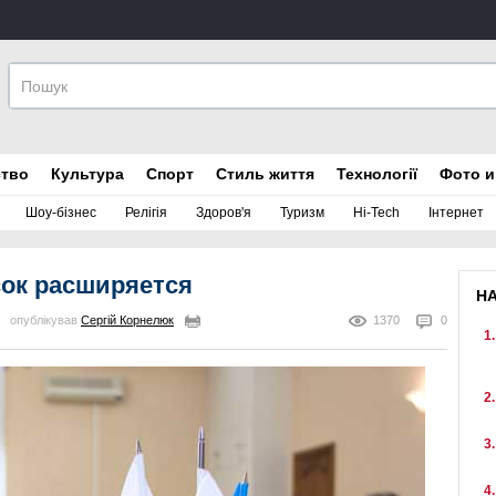
ство
Культура
Спорт
Стиль життя
Технології
Фото и
Шоу-бізнес
Релігія
Здоров'я
Туризм
Hi-Tech
Інтернет
сок расширяется
Н
опублікував
Сергій Корнелюк
1370
0