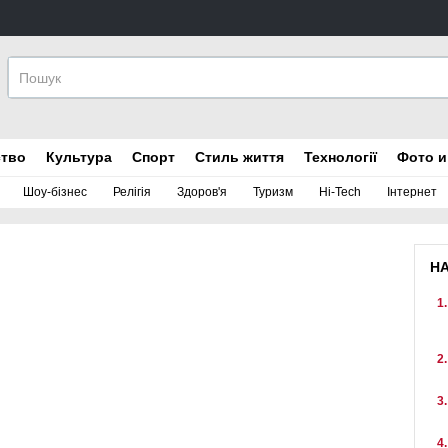
ство
Культура
Спорт
Стиль життя
Технології
Фото и
Шоу-бізнес
Релігія
Здоров'я
Туризм
Hi-Tech
Інтернет
Н