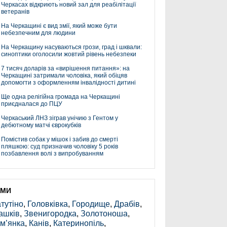
Черкасах відкриють новий зал для реабілітації
ветеранів
На Черкащині є вид змії, який може бути
небезпечним для людини
На Черкащину насуваються грози, град і шквали:
синоптики оголосили жовтий рівень небезпеки
7 тисяч доларів за «вирішення питання»: на
Черкащині затримали чоловіка, який обіцяв
допомогти з оформленням інвалідності дитині
Ще одна релігійна громада на Черкащині
приєдналася до ПЦУ
Черкаський ЛНЗ зіграв унічию з Гентом у
дебютному матчі єврокубків
Помістив собак у мішок і забив до смерті
пляшкою: суд призначив чоловіку 5 років
позбавлення волі з випробуванням
ЕМИ
тутіно
,
Головківка
,
Городище
,
Драбів
,
ашків
,
Звенигородка
,
Золотоноша
,
м’янка
,
Канів
,
Катеринопіль
,