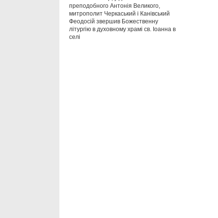
преподобного Антонія Великого,
митрополит Черкаський і Канівський
Феодосій звершив Божественну
літургію в духовному храмі св. Іоанна в
селі