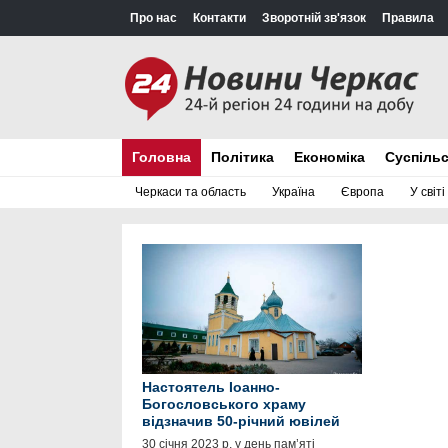
Про нас
Контакти
Зворотній зв'язок
Правила
Головна
Політика
Економіка
Суспіль
Черкаси та область
Україна
Європа
У світі
Настоятель Іоанно-
Богословського храму
відзначив 50-річний ювілей
30 січня 2023 р, у день пам’яті