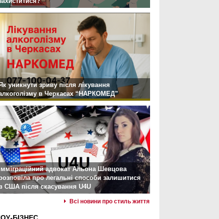
захиститися?
Як уникнути зриву після лікування
алкоголізму в Черкасах “НАРКОМЕД”
Імміграційний адвокат Альона Шевцова
розповіла про легальні способи залишитися
в США після скасування U4U
Всі новини про стиль життя
ОУ-БІЗНЕС