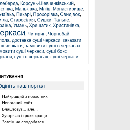
леберда
,
Корсунь-Шевченківський
,
сянка
,
Маньківка
,
Мліїв
,
Монастирище
,
чаївка
,
Пекарі
,
Прохорівка
,
Свидівок
,
іла
,
Старосілля
,
Сушки
,
Тальне
,
раїна
,
Умань
,
Хрещатик
,
Христинівка
,
еркаси
,
Чигирин
,
Чорнобай
,
пола
,
доставка суші черкаси
,
заказати
ші черкаси
,
замовити суші в черкасах
,
мовити суші черкаси
,
суші бокс
ркаси
,
суші в черкасах
,
суші черкаси
ПИТУВАННЯ
Оцініть наш портал
Найкращий з новостних
Непоганий сайт
Влаштовує... але...
Зустрічав і трохи краще
Зовсім не сподобався