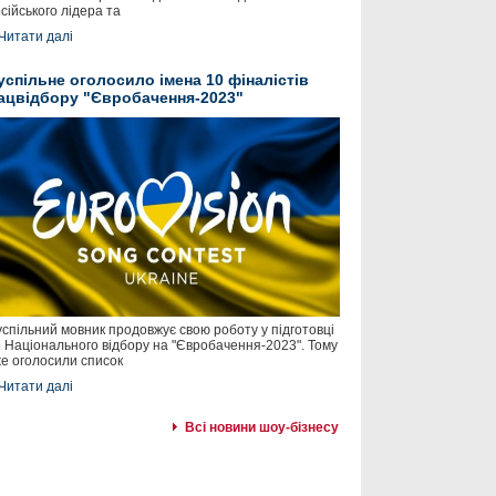
сійського лідера та
Читати далі
успільне оголосило імена 10 фіналістів
ацвідбору "Євробачення-2023"
спільний мовник продовжує свою роботу у підготовці
 Національного відбору на "Євробачення-2023". Тому
е оголосили список
Читати далі
Всі новини шоу-бізнесу