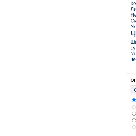
Ке
Ли
Не
См
Ук
Ч
Ш
су
за
че
О