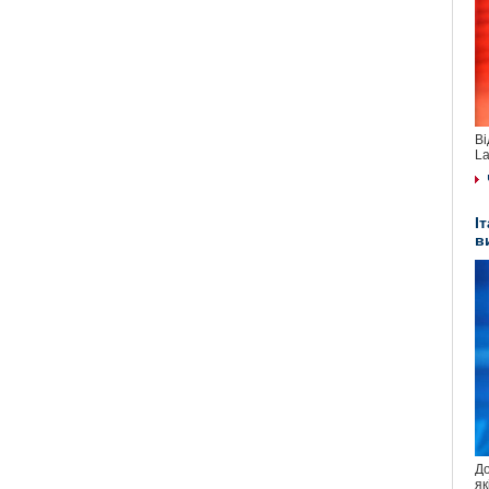
Ві
La
І
в
До
як