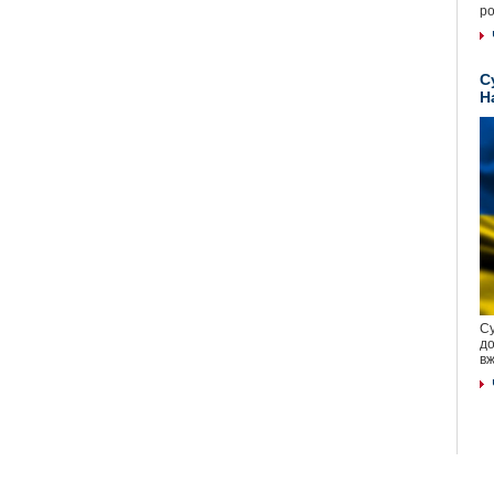
ро
С
Н
Су
до
вж