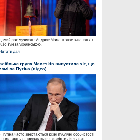
домий рок-музикант Андрюс Момантовас виконав хіт
užo šviesa українською.
Читати далі
талійська група Maneskin випустила хіт, що
исміює Путіна (відео)
 Путіна часто звертаються різні публічні особистості,
і намагаються привселюдно висміяти діяльність