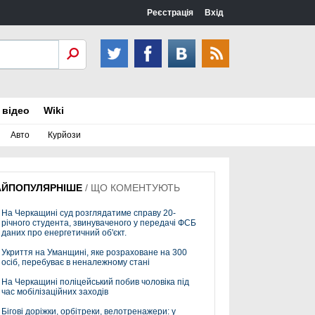
Реєстрація
Вхід
 відео
Wiki
Авто
Курйози
АЙПОПУЛЯРНІШЕ
/
ЩО КОМЕНТУЮТЬ
На Черкащині суд розглядатиме справу 20-
річного студента, звинуваченого у передачі ФСБ
даних про енергетичний об'єкт.
Укриття на Уманщині, яке розраховане на 300
осіб, перебуває в неналежному стані
На Черкащині поліцейський побив чоловіка під
час мобілізаційних заходів
Бігові доріжки, орбітреки, велотренажери: у