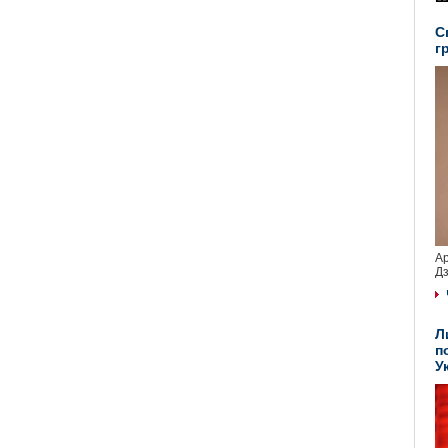
С
г
Ар
Дз
Л
п
У