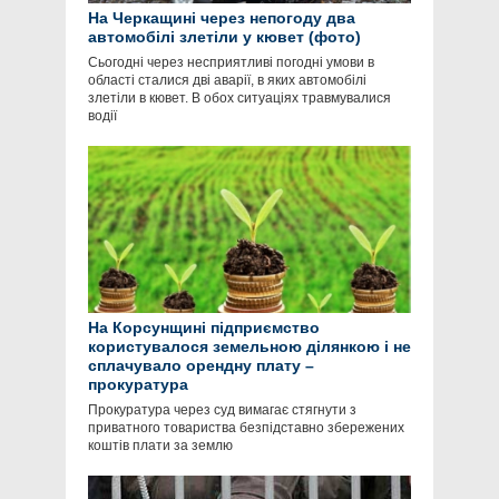
На Черкащині через непогоду два
автомобілі злетіли у кювет (фото)
Сьогодні через несприятливі погодні умови в
області сталися дві аварії, в яких автомобілі
злетіли в кювет. В обох ситуаціях травмувалися
водії
На Корсунщині підприємство
користувалося земельною ділянкою і не
сплачувало орендну плату –
прокуратура
Прокуратура через суд вимагає стягнути з
приватного товариства безпідставно збережених
коштів плати за землю