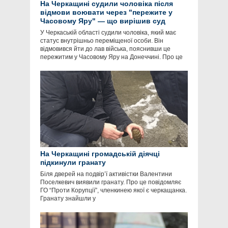
На Черкащині судили чоловіка після
відмови воювати через "пережите у
Часовому Яру" — що вирішив суд
У Черкаській області судили чоловіка, який має
статус внутрішньо переміщеної особи. Він
відмовився йти до лав війська, пояснивши це
пережитим у Часовому Яру на Донеччині. Про це
На Черкащині громадській діячці
підкинули гранату
Біля дверей на подвір’ї активістки Валентини
Поселкевич виявили гранату. Про це повідомляє
ГО “Проти Корупції”, членкинею якої є черкащанка.
Гранату знайшли у