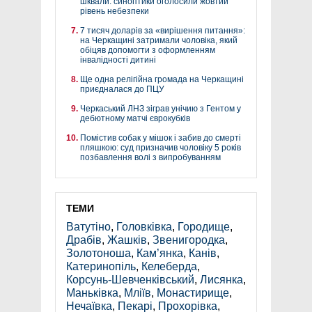
шквали: синоптики оголосили жовтий
рівень небезпеки
7 тисяч доларів за «вирішення питання»:
на Черкащині затримали чоловіка, який
обіцяв допомогти з оформленням
інвалідності дитині
Ще одна релігійна громада на Черкащині
приєдналася до ПЦУ
Черкаський ЛНЗ зіграв унічию з Гентом у
дебютному матчі єврокубків
Помістив собак у мішок і забив до смерті
пляшкою: суд призначив чоловіку 5 років
позбавлення волі з випробуванням
ТЕМИ
Ватутіно
,
Головківка
,
Городище
,
Драбів
,
Жашків
,
Звенигородка
,
Золотоноша
,
Кам’янка
,
Канів
,
Катеринопіль
,
Келеберда
,
Корсунь-Шевченківський
,
Лисянка
,
Маньківка
,
Мліїв
,
Монастирище
,
Нечаївка
,
Пекарі
,
Прохорівка
,