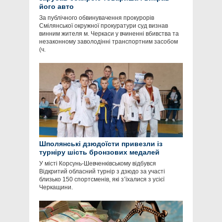
його авто
За публічного обвинувачення прокурорів
Смілянської окружної прокуратури суд визнав
винним жителя м. Черкаси у вчиненні вбивства та
незаконному заволодінні транспортним засобом
(ч.
Шполянські дзюдоїсти привезли із
турніру шість бронзових медалей
У місті Корсунь-Шевченківському відбувся
Відкритий обласний турнір з дзюдо за участі
близько 150 спортсменів, які з’їхалися з усієї
Черкащини.