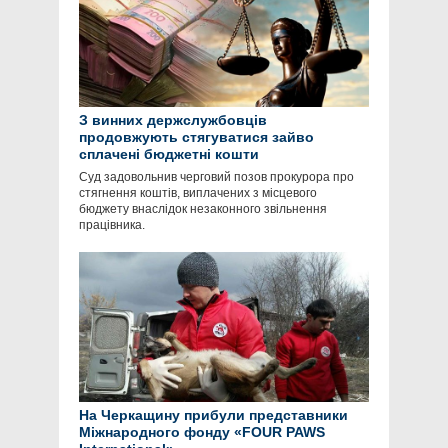
З винних держслужбовців
продовжують стягуватися зайво
сплачені бюджетні кошти
Суд задовольнив черговий позов прокурора про
стягнення коштів, виплачених з місцевого
бюджету внаслідок незаконного звільнення
працівника.
На Черкащину прибули представники
Міжнародного фонду «FOUR PAWS