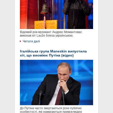
Відомий рок-музикант Андрюс Момантовас
виконав хіт Laužo šviesa українською.
Читати далі
Італійська група Maneskin випустила
хіт, що висміює Путіна (відео)
До Путіна часто звертаються різні публічні
особистості, які намагаються привселюдно