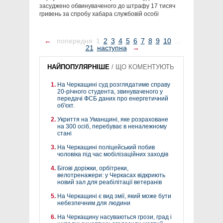
засуджено обвинуваченого до штрафу 17 тисяч
гривень за спробу хабара службовій особі
←
попередня
1
2
3
4
5
6
7
8
9
10
...
21
наступна
→
НАЙПОПУЛЯРНІШЕ
/
ЩО КОМЕНТУЮТЬ
На Черкащині суд розглядатиме справу
20-річного студента, звинуваченого у
передачі ФСБ даних про енергетичний
об'єкт.
Укриття на Уманщині, яке розраховане
на 300 осіб, перебуває в неналежному
стані
На Черкащині поліцейський побив
чоловіка під час мобілізаційних заходів
Бігові доріжки, орбітреки,
велотренажери: у Черкасах відкриють
новий зал для реабілітації ветеранів
На Черкащині є вид змії, який може бути
небезпечним для людини
На Черкащину насуваються грози, град і