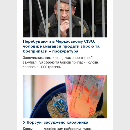
Перебуваючи в Черкаському СІЗО,
чоловік намагався продати зброю та
боєприпаси – прокуратура
Зловмисника викрили під час оперативної
закупівлі. За зброю та бойові припаси чоловік
запросив 1000 гривень
У Корсуні засуджено хабарника
Корсунь-Шевченківським районним судом