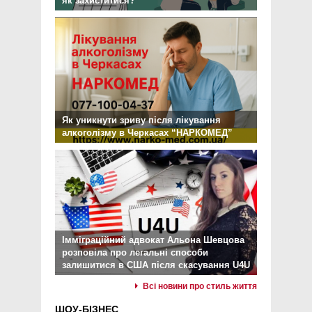
як захиститися?
Як уникнути зриву після лікування
алкоголізму в Черкасах “НАРКОМЕД”
Імміграційний адвокат Альона Шевцова
розповіла про легальні способи
залишитися в США після скасування U4U
Всі новини про стиль життя
ШОУ-БІЗНЕС