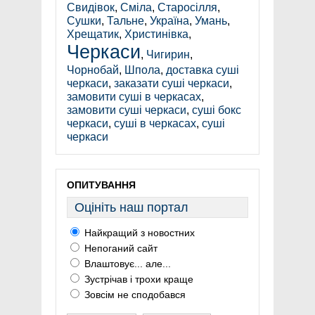
Свидівок
,
Сміла
,
Старосілля
,
Сушки
,
Тальне
,
Україна
,
Умань
,
Хрещатик
,
Христинівка
,
Черкаси
,
Чигирин
,
Чорнобай
,
Шпола
,
доставка суші
черкаси
,
заказати суші черкаси
,
замовити суші в черкасах
,
замовити суші черкаси
,
суші бокс
черкаси
,
суші в черкасах
,
суші
черкаси
ОПИТУВАННЯ
Оцініть наш портал
Найкращий з новостних
Непоганий сайт
Влаштовує... але...
Зустрічав і трохи краще
Зовсім не сподобався