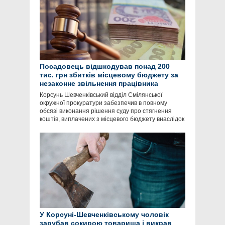
Посадовець відшкодував понад 200
тис. грн збитків місцевому бюджету за
незаконне звільнення працівника
Корсунь Шевченківський відділ Смілянської
окружної прокуратури забезпечив в повному
обсязі виконання рішення суду про стягнення
коштів, виплачених з місцевого бюджету внаслідок
У Корсуні-Шевченківському чоловік
зарубав сокирою товариша і викрав