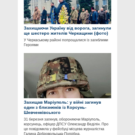
Захищаючи Україну від ворога, загинули
ще шестеро жителів Черкащини (фото)
У Черкаському районі попрощалися із загиблими
Героями
Захищав Маріуполь: у війні загинув
один з близнюків із Корсунь-
Шевченківського
31 березня загинув, обороняючи Маріуполь,
корсунець, офіцер ДПСУ Олександр Веділін. Про
це повідомила у фейсбуці місцева журналістка
Галина Добровольська-Погрібна.