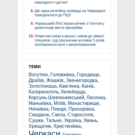
інвалідності дитині
Ще одна релігійна громада на Черкащині
приєдналася до ПЦУ
Черкаський ЛНЗ зіграв унічию з Гентом у
дебютному матчі єврокубків
Помістив собак у мішок і забив до смерті
пляшкою: суд призначив чоловіку 5 років
позбавлення волі з випробуванням
ТЕМИ
Ватутіно
,
Головківка
,
Городище
,
Драбів
,
Жашків
,
Звенигородка
,
Золотоноша
,
Кам’янка
,
Канів
,
Катеринопіль
,
Келеберда
,
Корсунь-Шевченківський
,
Лисянка
,
Маньківка
,
Мліїв
,
Монастирище
,
Нечаївка
,
Пекарі
,
Прохорівка
,
Свидівок
,
Сміла
,
Старосілля
,
Сушки
,
Тальне
,
Україна
,
Умань
,
Хрещатик
,
Христинівка
,
Черкаси
,
Чигирин
,