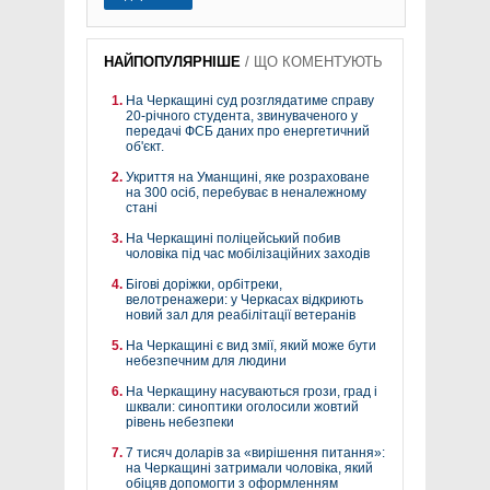
НАЙПОПУЛЯРНІШЕ
/
ЩО КОМЕНТУЮТЬ
На Черкащині суд розглядатиме справу
20-річного студента, звинуваченого у
передачі ФСБ даних про енергетичний
об'єкт.
Укриття на Уманщині, яке розраховане
на 300 осіб, перебуває в неналежному
стані
На Черкащині поліцейський побив
чоловіка під час мобілізаційних заходів
Бігові доріжки, орбітреки,
велотренажери: у Черкасах відкриють
новий зал для реабілітації ветеранів
На Черкащині є вид змії, який може бути
небезпечним для людини
На Черкащину насуваються грози, град і
шквали: синоптики оголосили жовтий
рівень небезпеки
7 тисяч доларів за «вирішення питання»:
на Черкащині затримали чоловіка, який
обіцяв допомогти з оформленням