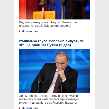
Відомий рок-музикант Андрюс Момантовас
виконав хіт Laužo šviesa українською.
Читати далі
Італійська група Maneskin випустила
хіт, що висміює Путіна (відео)
До Путіна часто звертаються різні публічні
особистості, які намагаються привселюдно
висміяти діяльність російського лідера та
Читати далі