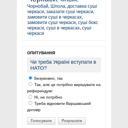
Чорнобай
,
Шпола
,
доставка суші
черкаси
,
заказати суші черкаси
,
замовити суші в черкасах
,
замовити суші черкаси
,
суші бокс
черкаси
,
суші в черкасах
,
суші
черкаси
ОПИТУВАННЯ
Чи треба Україні вступати в
НАТО?
Безумовно, так
Так, але це потрібно вирішувати на
референдумі
Ні, не потрібно
Треба відновити Варшавський
договір
Голосувати
Результати