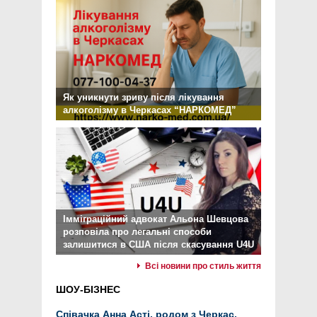
Як уникнути зриву після лікування
алкоголізму в Черкасах “НАРКОМЕД”
Імміграційний адвокат Альона Шевцова
розповіла про легальні способи
залишитися в США після скасування U4U
Всі новини про стиль життя
ШОУ-БІЗНЕС
Співачка Анна Асті, родом з Черкас,