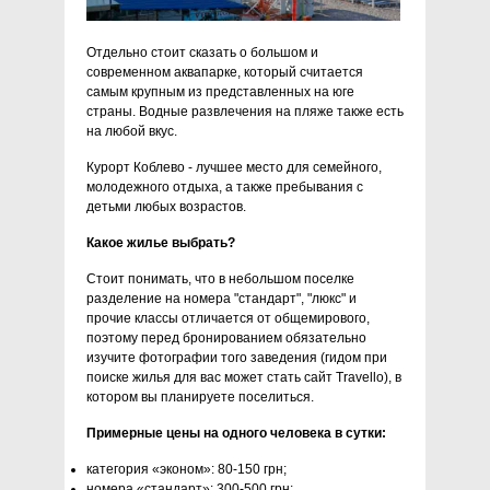
Отдельно стоит сказать о большом и
современном аквапарке, который считается
самым крупным из представленных на юге
страны. Водные развлечения на пляже также есть
на любой вкус.
Курорт Коблево - лучшее место для семейного,
молодежного отдыха, а также пребывания с
детьми любых возрастов.
Какое жилье выбрать?
Стоит понимать, что в небольшом поселке
разделение на номера "стандарт", "люкс" и
прочие классы отличается от общемирового,
поэтому перед бронированием обязательно
изучите фотографии того заведения (гидом при
поиске жилья для вас может стать сайт Travello), в
котором вы планируете поселиться.
Примерные цены на одного человека в сутки:
категория «эконом»: 80-150 грн;
номера «стандарт»: 300-500 грн;