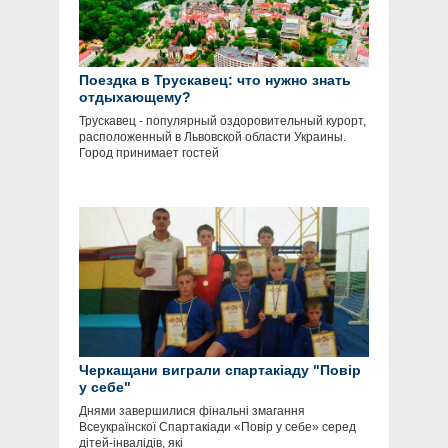
Поездка в Трускавец: что нужно знать
отдыхающему?
Трускавец - популярный оздоровительный курорт,
расположенный в Львовской области Украины.
Город принимает гостей
Черкащани виграли спартакіаду "Повір
у себе"
Днями завершилися фінальні змагання
Всеукраїнскої Спартакіади «Повір у себе» серед
дітей-інвалідів, які