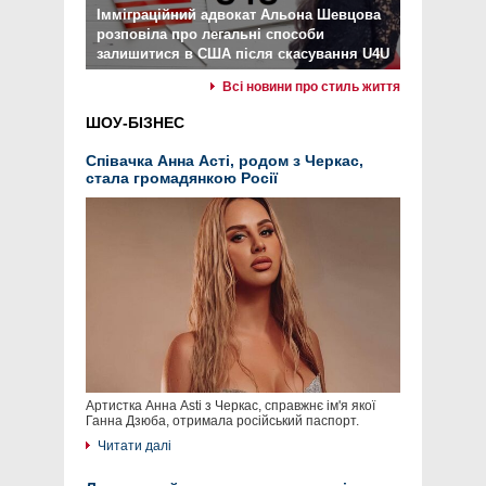
Імміграційний адвокат Альона Шевцова
розповіла про легальні способи
залишитися в США після скасування U4U
Всі новини про стиль життя
ШОУ-БІЗНЕС
Співачка Анна Асті, родом з Черкас,
стала громадянкою Росії
Артистка Анна Asti з Черкас, справжнє ім'я якої
Ганна Дзюба, отримала російський паспорт.
Читати далі