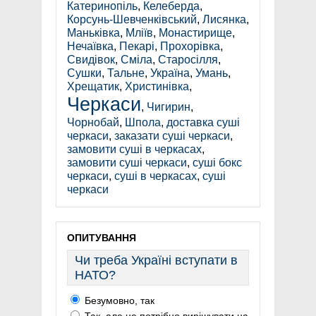
Катеринопіль
,
Келеберда
,
Корсунь-Шевченківський
,
Лисянка
,
Маньківка
,
Мліїв
,
Монастирище
,
Нечаївка
,
Пекарі
,
Прохорівка
,
Свидівок
,
Сміла
,
Старосілля
,
Сушки
,
Тальне
,
Україна
,
Умань
,
Хрещатик
,
Христинівка
,
Черкаси
,
Чигирин
,
Чорнобай
,
Шпола
,
доставка суші
черкаси
,
заказати суші черкаси
,
замовити суші в черкасах
,
замовити суші черкаси
,
суші бокс
черкаси
,
суші в черкасах
,
суші
черкаси
ОПИТУВАННЯ
Чи треба Україні вступати в
НАТО?
Безумовно, так