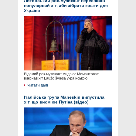
Литовський рок-музикант переспівав
популярний хіт, аби зібрати кошти для
України
Відомий рок-музикант Андрюс Момантовас
виконав хіт Laužo šviesa українською.
Читати далі
Італійська група Maneskin випустила
хіт, що висміює Путіна (відео)