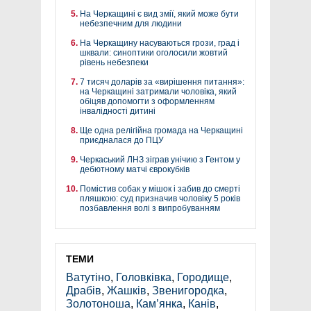
На Черкащині є вид змії, який може бути
небезпечним для людини
На Черкащину насуваються грози, град і
шквали: синоптики оголосили жовтий
рівень небезпеки
7 тисяч доларів за «вирішення питання»:
на Черкащині затримали чоловіка, який
обіцяв допомогти з оформленням
інвалідності дитині
Ще одна релігійна громада на Черкащині
приєдналася до ПЦУ
Черкаський ЛНЗ зіграв унічию з Гентом у
дебютному матчі єврокубків
Помістив собак у мішок і забив до смерті
пляшкою: суд призначив чоловіку 5 років
позбавлення волі з випробуванням
ТЕМИ
Ватутіно
,
Головківка
,
Городище
,
Драбів
,
Жашків
,
Звенигородка
,
Золотоноша
,
Кам’янка
,
Канів
,