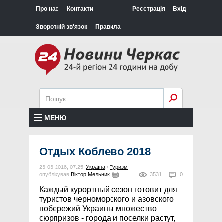
Про нас
Контакти
Реєстрація
Вхід
Зворотній зв'язок
Правила
МЕНЮ
Отдых Коблево 2018
23-03-2018, 07:25
Україна
/
Туризм
опублікував
Віктор Мельник
3531
0
Каждый курортный сезон готовит для
туристов черноморского и азовского
побережий Украины множество
сюрпризов - города и поселки растут,