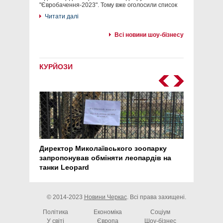
"Євробачення-2023". Тому вже оголосили список
Читати далі
Всі новини шоу-бізнесу
КУРЙОЗИ
Директор Миколаївського зоопарку
Перс
запропонував обміняти леопардів на
30 ро
танки Leopard
арте
© 2014-2023
Новини Черкас
. Всі права захищені.
Політика
Економіка
Соціум
У світі
Європа
Шоу-бізнес