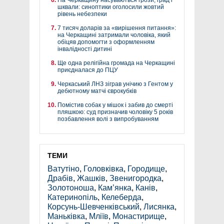
шквали: синоптики оголосили жовтий
рівень небезпеки
7 тисяч доларів за «вирішення питання»:
на Черкащині затримали чоловіка, який
обіцяв допомогти з оформленням
інвалідності дитині
Ще одна релігійна громада на Черкащині
приєдналася до ПЦУ
Черкаський ЛНЗ зіграв унічию з Гентом у
дебютному матчі єврокубків
Помістив собак у мішок і забив до смерті
пляшкою: суд призначив чоловіку 5 років
позбавлення волі з випробуванням
ТЕМИ
Ватутіно
,
Головківка
,
Городище
,
Драбів
,
Жашків
,
Звенигородка
,
Золотоноша
,
Кам’янка
,
Канів
,
Катеринопіль
,
Келеберда
,
Корсунь-Шевченківський
,
Лисянка
,
Маньківка
,
Мліїв
,
Монастирище
,