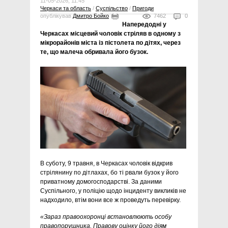
11-05-2026, 11:45
Черкаси та область
/
Суспільство
/
Пригоди
опублікував
Дмитро Бойко
7462
0
Напередодні у
Черкасах місцевий чоловік стріляв в одному з
мікрорайонів міста із пістолета по дітях, через
те, що малеча обривала його бузок.
В суботу, 9 травня, в Черкасах чоловік відкрив
стрілянину по дітлахах, бо ті рвали бузок у його
приватному домогосподарстві. За даними
Суспільного, у поліцію щодо інциденту викликів не
надходило, втім вони все ж проведуть перевірку.
«Зараз правоохоронці встановлюють особу
правопорушника. Правову оцінку його діям