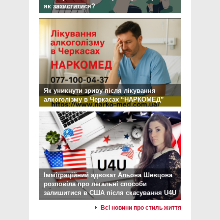
як захиститися?
Як уникнути зриву після лікування
алкоголізму в Черкасах “НАРКОМЕД”
Імміграційний адвокат Альона Шевцова
розповіла про легальні способи
залишитися в США після скасування U4U
Всі новини про стиль життя