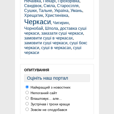
Нечаївка
,
Пекарі
,
Прохорівка
,
Свидівок
,
Сміла
,
Старосілля
,
Сушки
,
Тальне
,
Україна
,
Умань
,
Хрещатик
,
Христинівка
,
Черкаси
,
Чигирин
,
Чорнобай
,
Шпола
,
доставка суші
черкаси
,
заказати суші черкаси
,
замовити суші в черкасах
,
замовити суші черкаси
,
суші бокс
черкаси
,
суші в черкасах
,
суші
черкаси
ОПИТУВАННЯ
Оцініть наш портал
Найкращий з новостних
Непоганий сайт
Влаштовує... але...
Зустрічав і трохи краще
Зовсім не сподобався