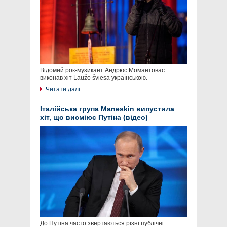
Відомий рок-музикант Андрюс Момантовас
виконав хіт Laužo šviesa українською.
Читати далі
Італійська група Maneskin випустила
хіт, що висміює Путіна (відео)
До Путіна часто звертаються різні публічні