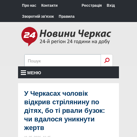
Про нас
Контакти
Реєстрація
Вхід
Зворотній зв'язок
Правила
МЕНЮ
У Черкасах чоловік
відкрив стрілянину по
дітях, бо ті рвали бузок:
чи вдалося уникнути
жертв