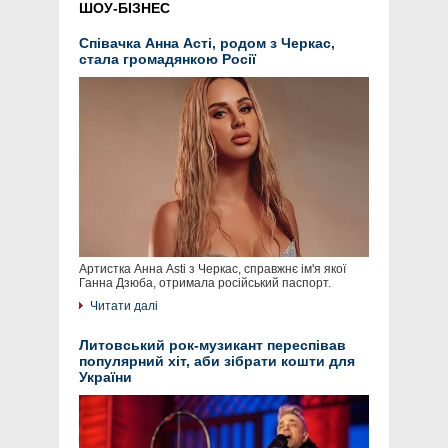
ШОУ-БІЗНЕС
Співачка Анна Асті, родом з Черкас,
стала громадянкою Росії
Артистка Анна Asti з Черкас, справжнє ім'я якої
Ганна Дзюба, отримала російський паспорт.
Читати далі
Литовський рок-музикант переспівав
популярний хіт, аби зібрати кошти для
України