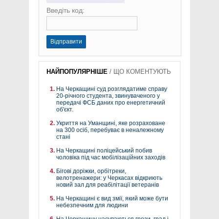
Введіть код:
Відправити
НАЙПОПУЛЯРНІШЕ
/
ЩО КОМЕНТУЮТЬ
На Черкащині суд розглядатиме справу
20-річного студента, звинуваченого у
передачі ФСБ даних про енергетичний
об'єкт.
Укриття на Уманщині, яке розраховане
на 300 осіб, перебуває в неналежному
стані
На Черкащині поліцейський побив
чоловіка під час мобілізаційних заходів
Бігові доріжки, орбітреки,
велотренажери: у Черкасах відкриють
новий зал для реабілітації ветеранів
На Черкащині є вид змії, який може бути
небезпечним для людини
На Черкащину насуваються грози, град і