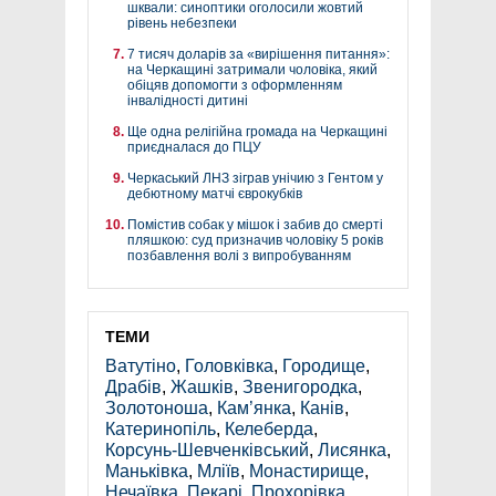
шквали: синоптики оголосили жовтий
рівень небезпеки
7 тисяч доларів за «вирішення питання»:
на Черкащині затримали чоловіка, який
обіцяв допомогти з оформленням
інвалідності дитині
Ще одна релігійна громада на Черкащині
приєдналася до ПЦУ
Черкаський ЛНЗ зіграв унічию з Гентом у
дебютному матчі єврокубків
Помістив собак у мішок і забив до смерті
пляшкою: суд призначив чоловіку 5 років
позбавлення волі з випробуванням
ТЕМИ
Ватутіно
,
Головківка
,
Городище
,
Драбів
,
Жашків
,
Звенигородка
,
Золотоноша
,
Кам’янка
,
Канів
,
Катеринопіль
,
Келеберда
,
Корсунь-Шевченківський
,
Лисянка
,
Маньківка
,
Мліїв
,
Монастирище
,
Нечаївка
,
Пекарі
,
Прохорівка
,