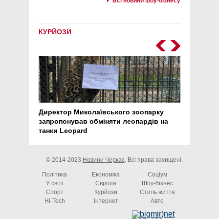
Всі новини шоу-бізнесу
КУРЙОЗИ
Директор Миколаївського зоопарку
Перс
запропонував обміняти леопардів на
30 ро
танки Leopard
арте
© 2014-2023
Новини Черкас
. Всі права захищені.
Політика
Економіка
Соціум
У світі
Європа
Шоу-бізнес
Спорт
Курйози
Стиль життя
Hi-Tech
Інтернет
Авто