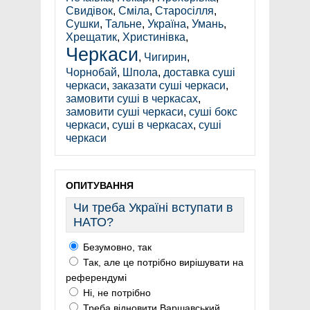
Свидівок
,
Сміла
,
Старосілля
,
Сушки
,
Тальне
,
Україна
,
Умань
,
Хрещатик
,
Христинівка
,
Черкаси
,
Чигирин
,
Чорнобай
,
Шпола
,
доставка суші
черкаси
,
заказати суші черкаси
,
замовити суші в черкасах
,
замовити суші черкаси
,
суші бокс
черкаси
,
суші в черкасах
,
суші
черкаси
ОПИТУВАННЯ
Чи треба Україні вступати в
НАТО?
Безумовно, так
Так, але це потрібно вирішувати на
референдумі
Ні, не потрібно
Треба відновити Варшавський