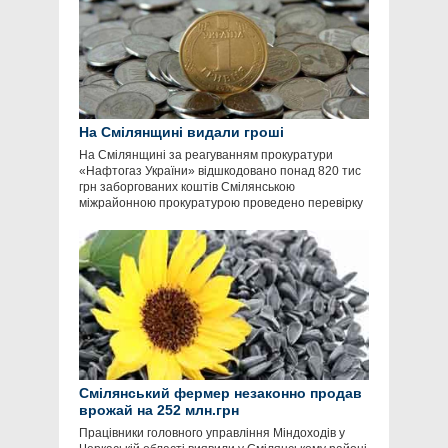
На Смілянщині видали гроші
На Смілянщині за реагуванням прокуратури
«Нафтогаз України» відшкодовано понад 820 тис
грн заборгованих коштів Смілянською
міжрайонною прокуратурою проведено перевірку
Смілянський фермер незаконно продав
врожай на 252 млн.грн
Працівники головного управління Міндоходів у