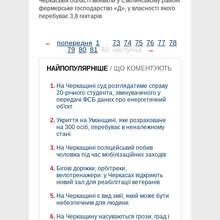
Черкаській області виявили у Смілянському районі
фермерське господарство «Д», у власності якого
перебуває 3,8 гектарів
←
попередня
1
...
73
74
75
76
77
78
79
80
81
82
наступна
→
НАЙПОПУЛЯРНІШЕ
/
ЩО КОМЕНТУЮТЬ
На Черкащині суд розглядатиме справу
20-річного студента, звинуваченого у
передачі ФСБ даних про енергетичний
об'єкт.
Укриття на Уманщині, яке розраховане
на 300 осіб, перебуває в неналежному
стані
На Черкащині поліцейський побив
чоловіка під час мобілізаційних заходів
Бігові доріжки, орбітреки,
велотренажери: у Черкасах відкриють
новий зал для реабілітації ветеранів
На Черкащині є вид змії, який може бути
небезпечним для людини
На Черкащину насуваються грози, град і