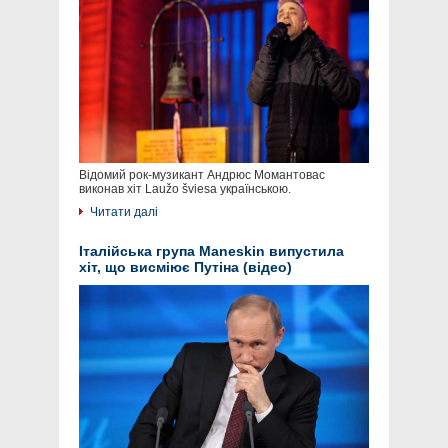
Відомий рок-музикант Андрюс Момантовас
виконав хіт Laužo šviesa українською.
Читати далі
Італійська група Maneskin випустила
хіт, що висміює Путіна (відео)