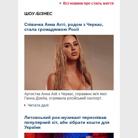
Всі новини про стиль життя
ШОУ-БІЗНЕС
Співачка Анна Асті, родом з Черкас,
стала громадянкою Росії
Артистка Анна Asti з Черкас, справжнє ім'я якої
Ганна Дзюба, отримала російський паспорт.
Читати далі
Литовський рок-музикант переспівав
популярний хіт, аби зібрати кошти для
України