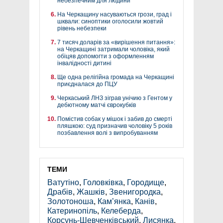
небезпечним для людини
На Черкащину насуваються грози, град і
шквали: синоптики оголосили жовтий
рівень небезпеки
7 тисяч доларів за «вирішення питання»:
на Черкащині затримали чоловіка, який
обіцяв допомогти з оформленням
інвалідності дитині
Ще одна релігійна громада на Черкащині
приєдналася до ПЦУ
Черкаський ЛНЗ зіграв унічию з Гентом у
дебютному матчі єврокубків
Помістив собак у мішок і забив до смерті
пляшкою: суд призначив чоловіку 5 років
позбавлення волі з випробуванням
ТЕМИ
Ватутіно
,
Головківка
,
Городище
,
Драбів
,
Жашків
,
Звенигородка
,
Золотоноша
,
Кам’янка
,
Канів
,
Катеринопіль
,
Келеберда
,
Корсунь-Шевченківський
,
Лисянка
,