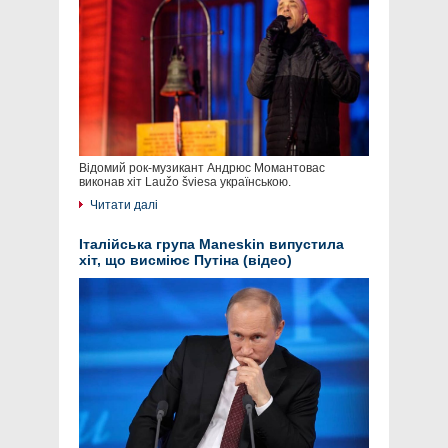
Відомий рок-музикант Андрюс Момантовас
виконав хіт Laužo šviesa українською.
Читати далі
Італійська група Maneskin випустила
хіт, що висміює Путіна (відео)