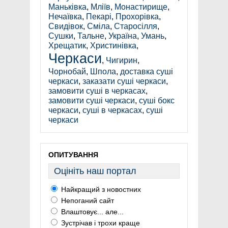
Маньківка
,
Мліїв
,
Монастирище
,
Нечаївка
,
Пекарі
,
Прохорівка
,
Свидівок
,
Сміла
,
Старосілля
,
Сушки
,
Тальне
,
Україна
,
Умань
,
Хрещатик
,
Христинівка
,
Черкаси
,
Чигирин
,
Чорнобай
,
Шпола
,
доставка суші
черкаси
,
заказати суші черкаси
,
замовити суші в черкасах
,
замовити суші черкаси
,
суші бокс
черкаси
,
суші в черкасах
,
суші
черкаси
ОПИТУВАННЯ
Оцініть наш портал
Найкращий з новостних
Непоганий сайт
Влаштовує... але...
Зустрічав і трохи краще