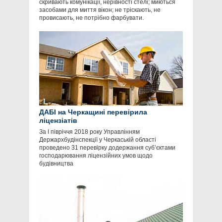
скривають комунікації, нерівності стелі; миються
засобами для миття вікон; не тріскають, не
провисають, не потрібно фарбувати.
ДАБІ на Черкащині перевірила
ліцензіатів
За І півріччя 2018 року Управлінням
Держархбудінспекції у Черкаській області
проведено 31 перевірку додержання суб’єктами
господарювання ліцензійних умов щодо
будівництва