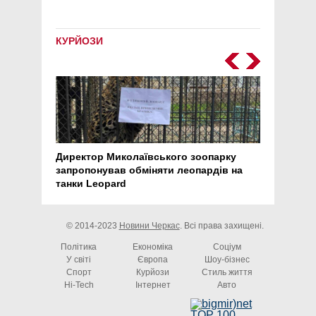
КУРЙОЗИ
Директор Миколаївського зоопарку
Перс
запропонував обміняти леопардів на
30 ро
танки Leopard
арте
© 2014-2023
Новини Черкас
. Всі права захищені.
Політика
Економіка
Соціум
У світі
Європа
Шоу-бізнес
Спорт
Курйози
Стиль життя
Hi-Tech
Інтернет
Авто