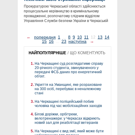
Прокуратурою Черкаської області здійснюється
процесуальне керівництво в кримінальному
провадженні, розпочатому слідчим відділом
Управління Служби безпеки України в Черкаській
←
попередня
1
...
8
9
10
11
12
13
14
15
16
...
23
наступна
→
НАЙПОПУЛЯРНІШЕ
/
ЩО КОМЕНТУЮТЬ
На Черкащині суд розглядатиме справу
20-річного студента, звинуваченого у
передачі ФСБ даних про енергетичний
об'єкт.
Укриття на Уманщині, яке розраховане
на 300 осіб, перебуває в неналежному
стані
На Черкащині поліцейський побив
чоловіка під час мобілізаційних заходів
Бігові доріжки, орбітреки,
велотренажери: у Черкасах відкриють
новий зал для реабілітації ветеранів
На Черкащині є вид змії, який може бути