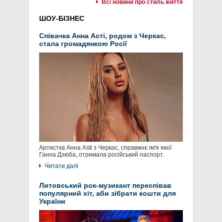
Всі новини про стиль життя
ШОУ-БІЗНЕС
Співачка Анна Асті, родом з Черкас,
стала громадянкою Росії
Артистка Анна Asti з Черкас, справжнє ім'я якої
Ганна Дзюба, отримала російський паспорт.
Читати далі
Литовський рок-музикант переспівав
популярний хіт, аби зібрати кошти для
України