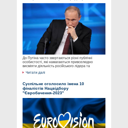
До Путіна часто звертаються різні публічні
особистості, які намагаються привселюдно
висміяти діяльність російського лідера та
Читати далі
Суспільне оголосило імена 10
фіналістів Нацвідбору
"Євробачення-2023"