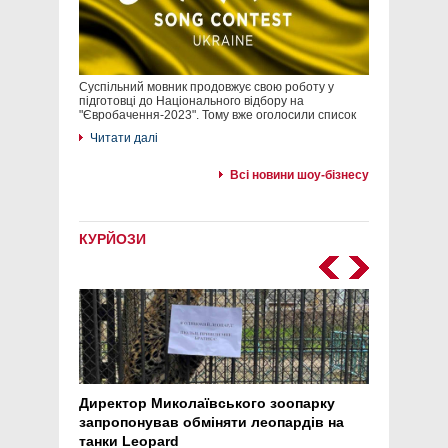
Суспільний мовник продовжує свою роботу у
підготовці до Національного відбору на
"Євробачення-2023". Тому вже оголосили список
Читати далі
Всі новини шоу-бізнесу
КУРЙОЗИ
Директор Миколаївського зоопарку
Перс
запропонував обміняти леопардів на
30 ро
танки Leopard
арте