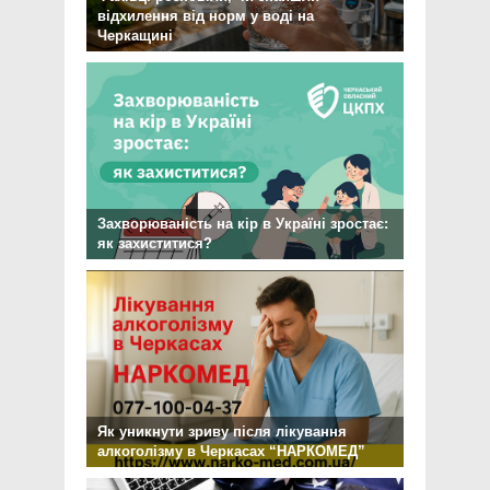
відхилення від норм у воді на
Черкащині
Захворюваність на кір в Україні зростає:
як захиститися?
Як уникнути зриву після лікування
алкоголізму в Черкасах “НАРКОМЕД”