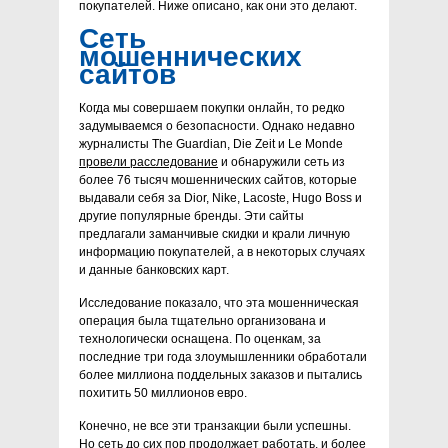
покупателей. Ниже описано, как они это делают.
Сеть
мошеннических
сайтов
Когда мы совершаем покупки онлайн, то редко
задумываемся о безопасности. Однако недавно
журналисты The Guardian, Die Zeit и Le Monde
провели расследование
и обнаружили сеть из
более 76 тысяч мошеннических сайтов, которые
выдавали себя за Dior, Nike, Lacoste, Hugo Boss и
другие популярные бренды. Эти сайты
предлагали заманчивые скидки и крали личную
информацию покупателей, а в некоторых случаях
и данные банковских карт.
Исследование показало, что эта мошенническая
операция была тщательно организована и
технологически оснащена. По оценкам, за
последние три года злоумышленники обработали
более миллиона поддельных заказов и пытались
похитить 50 миллионов евро.
Конечно, не все эти транзакции были успешны.
Но сеть до сих пор продолжает работать, и более