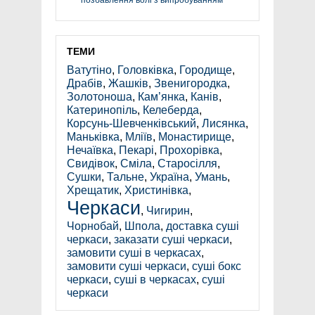
ТЕМИ
Ватутіно
,
Головківка
,
Городище
,
Драбів
,
Жашків
,
Звенигородка
,
Золотоноша
,
Кам’янка
,
Канів
,
Катеринопіль
,
Келеберда
,
Корсунь-Шевченківський
,
Лисянка
,
Маньківка
,
Мліїв
,
Монастирище
,
Нечаївка
,
Пекарі
,
Прохорівка
,
Свидівок
,
Сміла
,
Старосілля
,
Сушки
,
Тальне
,
Україна
,
Умань
,
Хрещатик
,
Христинівка
,
Черкаси
,
Чигирин
,
Чорнобай
,
Шпола
,
доставка суші
черкаси
,
заказати суші черкаси
,
замовити суші в черкасах
,
замовити суші черкаси
,
суші бокс
черкаси
,
суші в черкасах
,
суші
черкаси