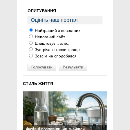
ОПИТУВАННЯ
Оцініть наш портал
Найкращий з новостних
Непоганий сайт
Влаштовує... але...
Зустрічав і трохи краще
Зовсім не сподобався
Голосувати
Результати
СТИЛЬ ЖИТТЯ
Фахівці розповіли, чи знайшли