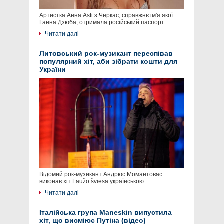
Артистка Анна Asti з Черкас, справжнє ім'я якої
Ганна Дзюба, отримала російський паспорт.
Читати далі
Литовський рок-музикант переспівав
популярний хіт, аби зібрати кошти для
України
Відомий рок-музикант Андрюс Момантовас
виконав хіт Laužo šviesa українською.
Читати далі
Італійська група Maneskin випустила
хіт, що висміює Путіна (відео)