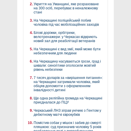
Укриття на Уманщині, яке розраховане
на 300 осіб, перебуває в неналежному
стані
На Черкащині поліцейський побив
чоловіка під час мобілізаційних заходів
Бігові доріжки, орбітреки,
велотренажери: у Черкасах відкриють
новий зал для реабілітації ветеранів
На Черкащині є вид змії, який може бути
небезпечним для людини
На Черкащину насуваються грози, град і
шквали: синоптики оголосили жовтий
рівень небезпеки
7 тисяч доларів за «вирішення питання»:
на Черкащині затримали чоловіка, який
обіцяв допомогти з оформленням
інвалідності дитині
Ще одна релігійна громада на Черкащині
приєдналася до ПЦУ
Черкаський ЛНЗ зіграв унічию з Гентом у
дебютному матчі єврокубків
Помістив собак у мішок і забив до смерті
пляшкою: суд призначив чоловіку 5 років
позбавлення волі з випробуванням