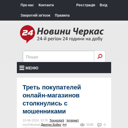
Про нас
Контакти
Реєстрація
Вхід
Зворотній зв'язок
Правила
МЕНЮ
Треть покупателей
онлайн-магазинов
столкнулись с
мошенниками
10-06-2024, 10:35
Технології
/
Інтернет
опублікував
Дмитро Бойко
3108
0