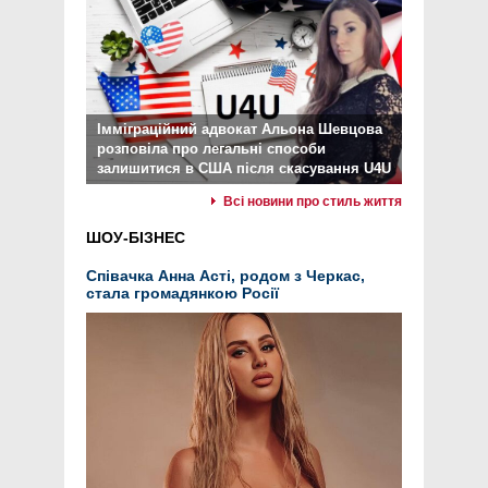
Імміграційний адвокат Альона Шевцова
розповіла про легальні способи
залишитися в США після скасування U4U
Всі новини про стиль життя
ШОУ-БІЗНЕС
Співачка Анна Асті, родом з Черкас,
стала громадянкою Росії