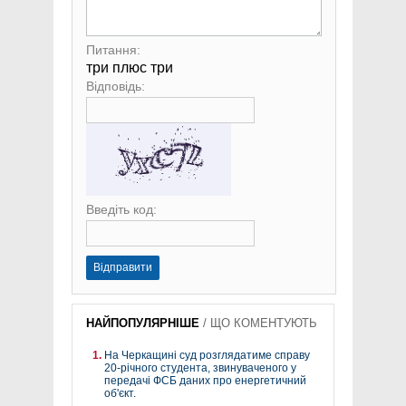
Питання:
три плюс три
Відповідь:
Введіть код:
Відправити
НАЙПОПУЛЯРНІШЕ
/
ЩО КОМЕНТУЮТЬ
На Черкащині суд розглядатиме справу
20-річного студента, звинуваченого у
передачі ФСБ даних про енергетичний
об'єкт.