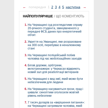
←
попередня
1
2
3
4
5
наступна
→
НАЙПОПУЛЯРНІШЕ
/
ЩО КОМЕНТУЮТЬ
На Черкащині суд розглядатиме справу
20-річного студента, звинуваченого у
передачі ФСБ даних про енергетичний
об'єкт.
Укриття на Уманщині, яке розраховане
на 300 осіб, перебуває в неналежному
стані
На Черкащині поліцейський побив
чоловіка під час мобілізаційних заходів
Бігові доріжки, орбітреки,
велотренажери: у Черкасах відкриють
новий зал для реабілітації ветеранів
На Черкащині є вид змії, який може бути
небезпечним для людини
На Черкащину насуваються грози, град і
шквали: синоптики оголосили жовтий
рівень небезпеки
7 тисяч доларів за «вирішення питання»:
на Черкащині затримали чоловіка, який