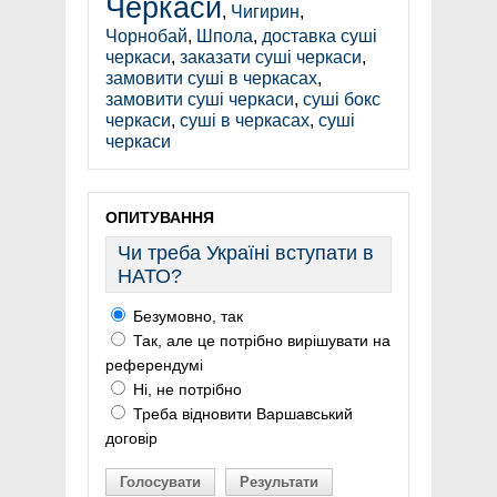
Черкаси
,
Чигирин
,
Чорнобай
,
Шпола
,
доставка суші
черкаси
,
заказати суші черкаси
,
замовити суші в черкасах
,
замовити суші черкаси
,
суші бокс
черкаси
,
суші в черкасах
,
суші
черкаси
ОПИТУВАННЯ
Чи треба Україні вступати в
НАТО?
Безумовно, так
Так, але це потрібно вирішувати на
референдумі
Ні, не потрібно
Треба відновити Варшавський
договір
Голосувати
Результати