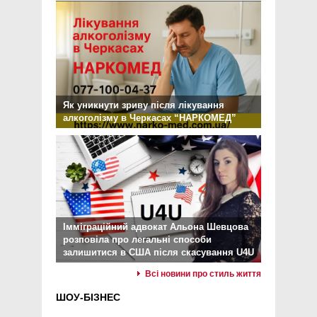
Як уникнути зриву після лікування
алкоголізму в Черкасах “НАРКОМЕД”
Імміграційний адвокат Альона Шевцова
розповіла про легальні способи
залишитися в США після скасування U4U
Всі новини про стиль життя
ШОУ-БІЗНЕС