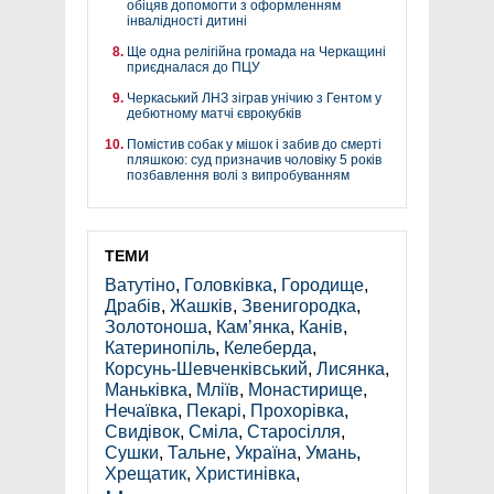
обіцяв допомогти з оформленням
інвалідності дитині
Ще одна релігійна громада на Черкащині
приєдналася до ПЦУ
Черкаський ЛНЗ зіграв унічию з Гентом у
дебютному матчі єврокубків
Помістив собак у мішок і забив до смерті
пляшкою: суд призначив чоловіку 5 років
позбавлення волі з випробуванням
ТЕМИ
Ватутіно
,
Головківка
,
Городище
,
Драбів
,
Жашків
,
Звенигородка
,
Золотоноша
,
Кам’янка
,
Канів
,
Катеринопіль
,
Келеберда
,
Корсунь-Шевченківський
,
Лисянка
,
Маньківка
,
Мліїв
,
Монастирище
,
Нечаївка
,
Пекарі
,
Прохорівка
,
Свидівок
,
Сміла
,
Старосілля
,
Сушки
,
Тальне
,
Україна
,
Умань
,
Хрещатик
,
Христинівка
,