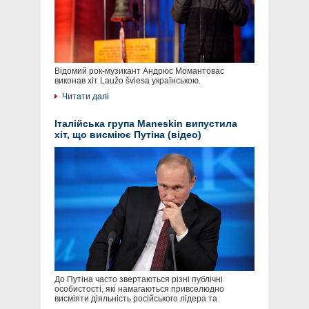
Відомий рок-музикант Андрюс Момантовас
виконав хіт Laužo šviesa українською.
Читати далі
Італійська група Maneskin випустила
хіт, що висміює Путіна (відео)
До Путіна часто звертаються різні публічні
особистості, які намагаються привселюдно
висміяти діяльність російського лідера та