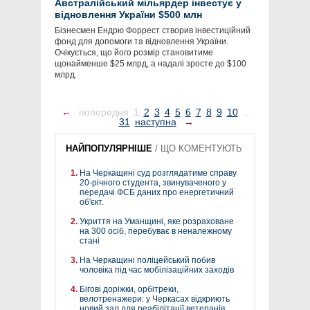
Австралійський мільярдер інвестує у
відновлення України $500 млн
Бізнесмен Ендрю Форрест створив інвестиційний
фонд для допомоги та відновлення України.
Очікується, що його розмір становитиме
щонайменше $25 млрд, а надалі зросте до $100
млрд.
←
попередня
1
2
3
4
5
6
7
8
9
10
...
31
наступна
→
НАЙПОПУЛЯРНІШЕ
/
ЩО КОМЕНТУЮТЬ
На Черкащині суд розглядатиме справу
20-річного студента, звинуваченого у
передачі ФСБ даних про енергетичний
об'єкт.
Укриття на Уманщині, яке розраховане
на 300 осіб, перебуває в неналежному
стані
На Черкащині поліцейський побив
чоловіка під час мобілізаційних заходів
Бігові доріжки, орбітреки,
велотренажери: у Черкасах відкриють
новий зал для реабілітації ветеранів