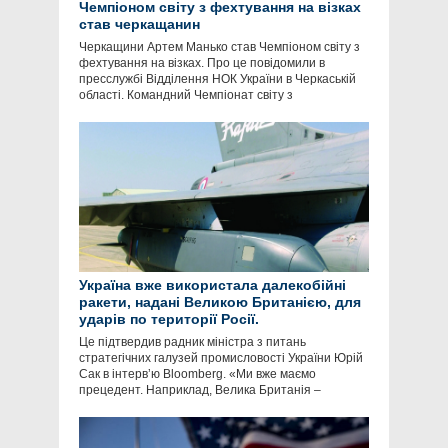
Чемпіоном світу з фехтування на візках
став черкащанин
Черкащини Артем Манько став Чемпіоном світу з
фехтування на візках. Про це повідомили в
пресслужбі Відділення НОК України в Черкаській
області. Командний Чемпіонат світу з
Україна вже використала далекобійні
ракети, надані Великою Британією, для
ударів по території Росії.
Це підтвердив радник міністра з питань
стратегічних галузей промисловості України Юрій
Сак в інтервʼю Bloomberg. «Ми вже маємо
прецедент. Наприклад, Велика Британія –