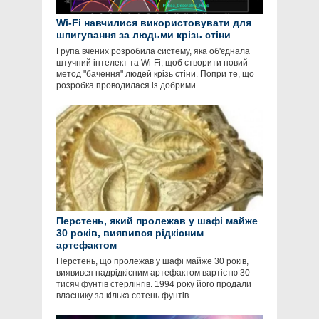
Wi-Fi навчилися використовувати для
шпигування за людьми крізь стіни
Група вчених розробила систему, яка об'єднала
штучний інтелект та Wi-Fi, щоб створити новий
метод "бачення" людей крізь стіни. Попри те, що
розробка проводилася із добрими
Перстень, який пролежав у шафі майже
30 років, виявився рідкісним
артефактом
Перстень, що пролежав у шафі майже 30 років,
виявився надрідкісним артефактом вартістю 30
тисяч фунтів стерлінгів. 1994 року його продали
власнику за кілька сотень фунтів