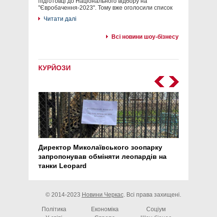
підготовці до Національного відбору на
"Євробачення-2023". Тому вже оголосили список
Читати далі
Всі новини шоу-бізнесу
КУРЙОЗИ
Директор Миколаївського зоопарку
Перс
запропонував обміняти леопардів на
30 ро
танки Leopard
арте
© 2014-2023
Новини Черкас
. Всі права захищені.
Політика
Економіка
Соціум