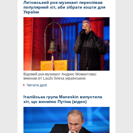
Литовський рок-музикант переспівав
популярний хіт, аби зібрати кошти для
України
Відомий рок-музикант Андрюс Момантовас
виконав хіт Laužo šviesa українською.
Читати далі
Італійська група Maneskin випустила
хіт, що висміює Путіна (відео)