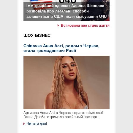
Імміграційний адвокат Альона Шевцова
розповіла про легальні способи
залишитися в США після скасування U4U
Всі новини про стиль життя
ШОУ-БІЗНЕС
Співачка Анна Асті, родом з Черкас,
стала громадянкою Росії
Артистка Анна Asti з Черкас, справжнє ім'я якої
Ганна Дзюба, отримала російський паспорт.
Читати далі