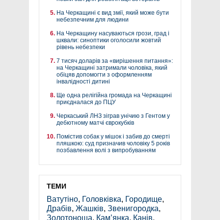
На Черкащині є вид змії, який може бути
небезпечним для людини
На Черкащину насуваються грози, град і
шквали: синоптики оголосили жовтий
рівень небезпеки
7 тисяч доларів за «вирішення питання»:
на Черкащині затримали чоловіка, який
обіцяв допомогти з оформленням
інвалідності дитині
Ще одна релігійна громада на Черкащині
приєдналася до ПЦУ
Черкаський ЛНЗ зіграв унічию з Гентом у
дебютному матчі єврокубків
Помістив собак у мішок і забив до смерті
пляшкою: суд призначив чоловіку 5 років
позбавлення волі з випробуванням
ТЕМИ
Ватутіно
,
Головківка
,
Городище
,
Драбів
,
Жашків
,
Звенигородка
,
Золотоноша
,
Кам’янка
,
Канів
,