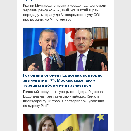
Країни Міжнародної групи з координації допомоги
жертвам рейсу PS752, який був збитий в Ірані,
передадуть справу до Міжнародного суду ООН –
про це заявило Міністерство
Головний опонент Ердогана повторно
звинуватив РФ. Москва каже, що у
турецькі вибори не втручається
Головний конкурент турецького лідера Реджепа
Ердогана на президентських виборах Кемаль
Киличдароглу 12 травня повторив звинувачення
на адресу Росії.