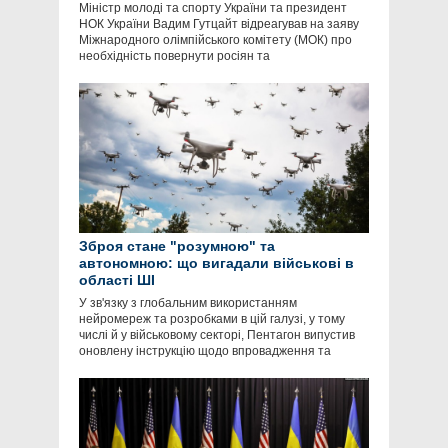
Міністр молоді та спорту України та президент
НОК України Вадим Гутцайт відреагував на заяву
Міжнародного олімпійського комітету (МОК) про
необхідність повернути росіян та
Зброя стане "розумною" та
автономною: що вигадали військові в
області ШІ
У зв'язку з глобальним використанням
нейромереж та розробками в цій галузі, у тому
числі й у військовому секторі, Пентагон випустив
оновлену інструкцію щодо впровадження та