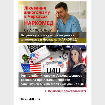
Як уникнути зриву після лікування
алкоголізму в Черкасах “НАРКОМЕД”
Імміграційний адвокат Альона Шевцова
розповіла про легальні способи
залишитися в США після скасування U4U
Всі новини про стиль життя
ШОУ-БІЗНЕС