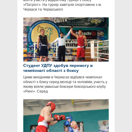
взяти участь у відкритому турнірі з боксу
«Патріот». На турнір завітали спортсмени з м.
Черкаси та Черкаського
Студент УДПУ здобув перемогу в
чемпіонаті області з боксу
Цими вихідними в Черкасах відбувся чемпіонат
області з боксу серед молоді та чоловіків, участь у
якому взяли уманські боксери боксерського клубу
«Ринг». Серед