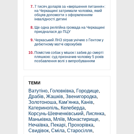
7 тисяч доларів за «вирішення питання»:
на Черкащині затримали чоловіка, який
обіцяв допомогти з оформленням
інвалідності дитині
Ще одна релігійна громада на Черкащині
приєдналася до ПЦУ
Черкаський ЛНЗ зіграв унічию з Гентом у
дебютному матчі єврокубків
Помістив собак у мішок і забив до смерті
пляшкою: суд призначив чоловіку 5 років
позбавлення волі з випробуванням
ТЕМИ
Ватутіно
,
Головківка
,
Городище
,
Драбів
,
Жашків
,
Звенигородка
,
Золотоноша
,
Кам’янка
,
Канів
,
Катеринопіль
,
Келеберда
,
Корсунь-Шевченківський
,
Лисянка
,
Маньківка
,
Мліїв
,
Монастирище
,
Нечаївка
,
Пекарі
,
Прохорівка
,
Свидівок
,
Сміла
,
Старосілля
,