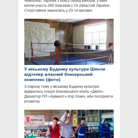
чемпіонат України з боксу серед юніорів, у яких
взяли участь 260 боксерів з 24 областей України.
Спортсмени змагались у 20-ти вагових
У міському Будинку культури Шполи
відтепер власний боксерський
комплекс (фото)
З півроку тому у міському Будинку культури
відкрилась секція боксерського клубу «Джеб».
Директор ПП «Армаліт» Ігор Хоміч, аби посприяти
розвитку