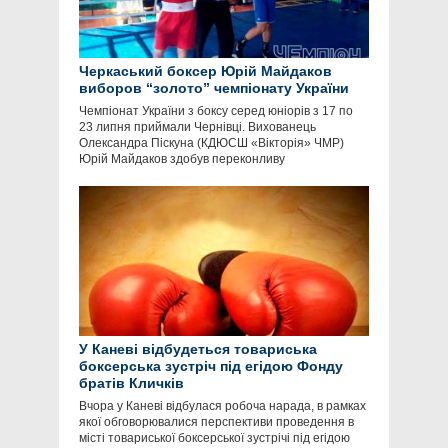
Черкаський боксер Юрій Майдаков
виборов “золото” чемпіонату України
Чемпіонат України з боксу серед юніорів з 17 по
23 липня приймали Чернівці. Вихованець
Олександра Піскуна (КДЮСШ «Вікторія» ЧМР)
Юрій Майдаков здобув переконливу
У Каневі відбудеться товариська
боксерська зустріч під егідою Фонду
братів Кличків
Вчора у Каневі відбулася робоча нарада, в рамках
якої обговорювалися перспективи проведення в
місті товариської боксерської зустрічі під егідою