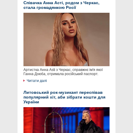
Співачка Анна Асті, родом з Черкас,
стала громадянкою Росії
Артистка Анна Asti з Черкас, справжнє ім'я якої
Ганна Дзюба, отримала російський паспорт.
Читати далі
Литовський рок-музикант переспівав
популярний хіт, аби зібрати кошти для
України