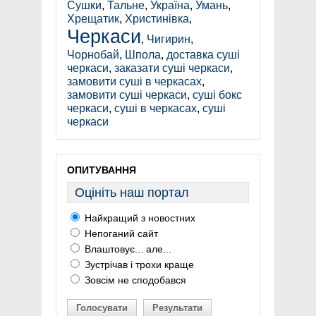
Сушки
,
Тальне
,
Україна
,
Умань
,
Хрещатик
,
Христинівка
,
Черкаси
,
Чигирин
,
Чорнобай
,
Шпола
,
доставка суші
черкаси
,
заказати суші черкаси
,
замовити суші в черкасах
,
замовити суші черкаси
,
суші бокс
черкаси
,
суші в черкасах
,
суші
черкаси
ОПИТУВАННЯ
Оцініть наш портал
Найкращий з новостних
Непоганий сайт
Влаштовує... але...
Зустрічав і трохи краще
Зовсім не сподобався
Голосувати
Результати