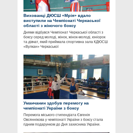
Вихованці ДЮСШ «Мрія» вдало
виступили на Чемпіонаті Черкаської
області з жіночого боксу
Днями відбувся Чемпіонат Черкаської області з
боксу серед молоді, жінок, жінок-молоді, юніорок
та дівчат, який приймала спортивна зала КДЮСШ
«Вулкан» Черкаської
Уманчанин здобув перемогу на
чемпіонаті України з боксу
Перемога міського стипендіата Євгенія
Овсяннікова у чемпіонаті України з боксу стала
гідним подарунком до Дня захисника України.