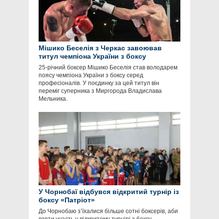
Мішико Беселія з Черкас завоював
титул чемпіона України з боксу
25-річний боксер Мішико Беселія став володарем
поясу чемпіона України з боксу серед
професіоналів. У поєдинку за цей титул він
переміг суперника з Миргорода Владислава
Мельника.
У Чорнобаї відбувся відкритий турнір із
боксу «Патріот»
До Чорнобаю з’їхалися більше сотні боксерів, аби