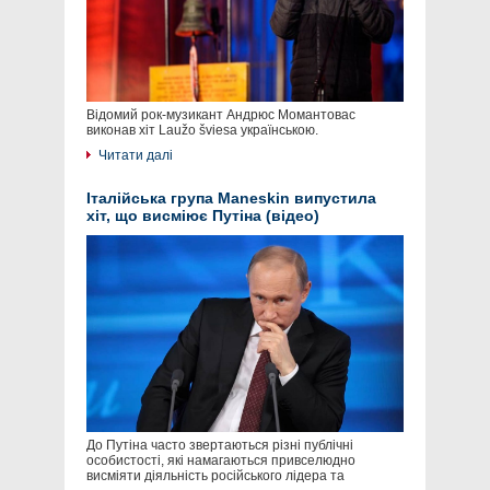
Відомий рок-музикант Андрюс Момантовас
виконав хіт Laužo šviesa українською.
Читати далі
Італійська група Maneskin випустила
хіт, що висміює Путіна (відео)
До Путіна часто звертаються різні публічні
особистості, які намагаються привселюдно
висміяти діяльність російського лідера та