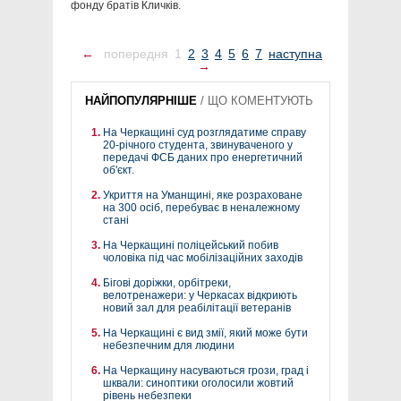
фонду братів Кличків.
←
попередня
1
2
3
4
5
6
7
наступна
→
НАЙПОПУЛЯРНІШЕ
/
ЩО КОМЕНТУЮТЬ
На Черкащині суд розглядатиме справу
20-річного студента, звинуваченого у
передачі ФСБ даних про енергетичний
об'єкт.
Укриття на Уманщині, яке розраховане
на 300 осіб, перебуває в неналежному
стані
На Черкащині поліцейський побив
чоловіка під час мобілізаційних заходів
Бігові доріжки, орбітреки,
велотренажери: у Черкасах відкриють
новий зал для реабілітації ветеранів
На Черкащині є вид змії, який може бути
небезпечним для людини
На Черкащину насуваються грози, град і
шквали: синоптики оголосили жовтий
рівень небезпеки