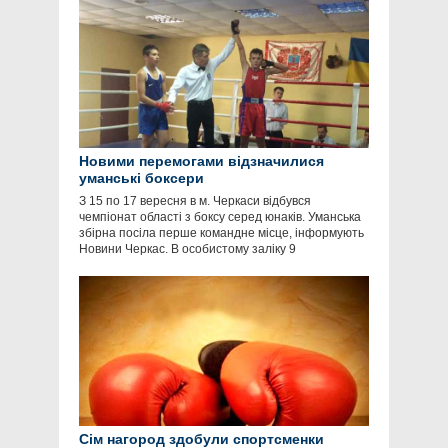
Новими перемогами відзначилися
уманські боксери
З 15 по 17 вересня в м. Черкаси відбувся
чемпіонат області з боксу серед юнаків. Уманська
збірна посіла перше командне місце, інформують
Новини Черкас. В особистому заліку 9
Сім нагород здобули спортсменки