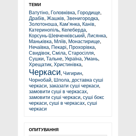
ТЕМИ
Ватутіно
,
Головківка
,
Городище
,
Драбів
,
Жашків
,
Звенигородка
,
Золотоноша
,
Кам’янка
,
Канів
,
Катеринопіль
,
Келеберда
,
Корсунь-Шевченківський
,
Лисянка
,
Маньківка
,
Мліїв
,
Монастирище
,
Нечаївка
,
Пекарі
,
Прохорівка
,
Свидівок
,
Сміла
,
Старосілля
,
Сушки
,
Тальне
,
Україна
,
Умань
,
Хрещатик
,
Христинівка
,
Черкаси
,
Чигирин
,
Чорнобай
,
Шпола
,
доставка суші
черкаси
,
заказати суші черкаси
,
замовити суші в черкасах
,
замовити суші черкаси
,
суші бокс
черкаси
,
суші в черкасах
,
суші
черкаси
ОПИТУВАННЯ