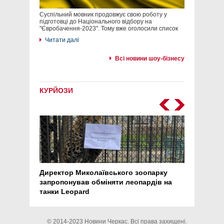
Суспільний мовник продовжує свою роботу у
підготовці до Національного відбору на
"Євробачення-2023". Тому вже оголосили список
Читати далі
Всі новини шоу-бізнесу
КУРЙОЗИ
Директор Миколаївського зоопарку
Перс
запропонував обміняти леопардів на
30 ро
танки Leopard
арте
© 2014-2023
Новини Черкас
. Всі права захищені.