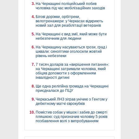
На Черкащині поліцейський побив
чоловіка під час мобілізаційних заходів
Бігові доріжки, орбітреки,
велотренажери: у Черкасах відкриють
новий зал для реабілітації ветеранів
На Черкащині є вид змії, який може бути
небезпечним для людини
На Черкащину насуваються грози, град і
шквали: синоптики оголосили жовтий
рівень небезпеки
7 тисяч доларів за «вирішення питання»:
на Черкащині затримали чоловіка, який
обіцяв допомогти з оформленням
інвалідності дитині
Ще одна релігійна громада на Черкащині
приєдналася до ПЦУ
Черкаський ЛНЗ зіграв унічию з Гентом у
дебютному матчі єврокубків
Помістив собак у мішок і забив до смерті
пляшкою: суд призначив чоловіку 5 років
позбавлення волі з випробуванням