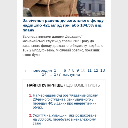
За січень-травень до загального фонду
надійшло 421 млрд грн, або 104,5% від
плану
За оперативними даними Державної
казначейської служби, у травні 2021 року до
загального фонду державного бюджету надійшло
107,2 млрд гривень. Місячний розпис, показник
якого було
←
попередня
1
...
6
7
8
9
10
11
12
13
14
...
177
наступна
→
НАЙПОПУЛЯРНІШЕ
/
ЩО КОМЕНТУЮТЬ
На Черкащині суд розглядатиме справу
20-річного студента, звинуваченого у
передачі ФСБ даних про енергетичний
об'єкт.
Укриття на Уманщині, яке розраховане
на 300 осіб, перебуває в неналежному
стані