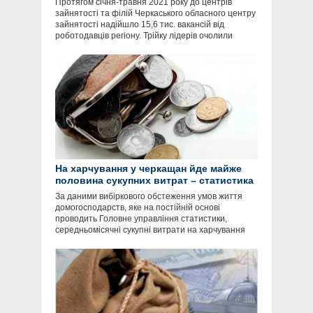
Протягом січня-травня 2021 року до центрів
зайнятості та філій Черкаського обласного центру
зайнятості надійшло 15,6 тис. вакансій від
роботодавців регіону. Трійку лідерів очолили
На харчування у черкащан йде майже
половина сукупних витрат – статистика
За даними вибіркового обстеження умов життя
домогосподарств, яке на постійній основі
проводить Головне управління статистики,
середньомісячні сукупні витрати на харчування