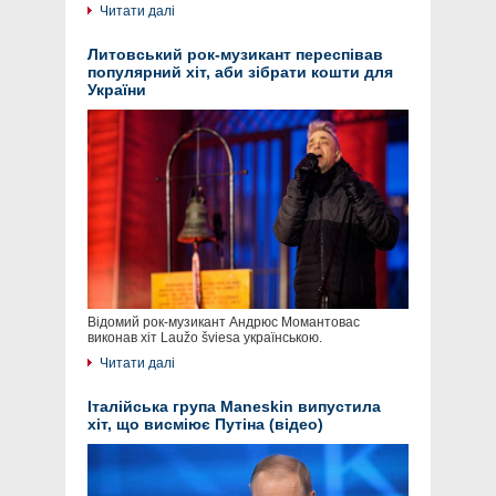
Читати далі
Литовський рок-музикант переспівав
популярний хіт, аби зібрати кошти для
України
Відомий рок-музикант Андрюс Момантовас
виконав хіт Laužo šviesa українською.
Читати далі
Італійська група Maneskin випустила
хіт, що висміює Путіна (відео)