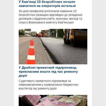
У Кам’янці 10 безробітних почали
навчатися на операторів котельні
За цією професією розпочали навчання 10
безробітних громадян відповідно до укладених
договорів з відділом освіти, культури, молоді та
спорту Виконавчого комітету Кам’янської
У Драбові приватний підприємець
привласнив кошти під час ремонту
доріг
Судитимуть приватного підприємця за
обвинуваченням у привласненні бюджетних
коштів під час ремонту доріг