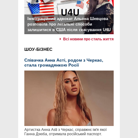
Імміграційний адвокат Альона Шевцова
розповіла про легальні способи
залишитися в США після скасування U4U
Всі новини про стиль життя
ШОУ-БІЗНЕС
Співачка Анна Асті, родом з Черкас,
стала громадянкою Росії
Артистка Анна Asti з Черкас, справжнє ім'я якої
Ганна Дзюба, отримала російський паспорт.