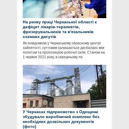
На ринку праці Черкаської області є
дефіцит лікарів-терапевтів,
фрезерувальників та в'язальників
схемних джгутів
Як повідомили у Черкаському обласному центрі
зайнятості, суттєвим залишається дисбаланс між
попитом та пропозицією робочої сили. Станом на
1 червня 2021 року, в середньому по
У Черкасах підприємство з Одещини
збудувало виробничий комплекс без
необхідних дозвільних документів
(фото)