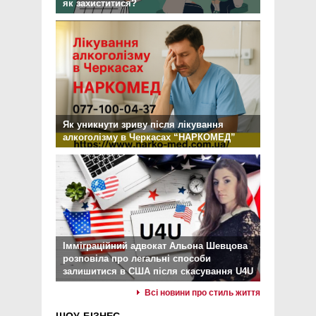
як захиститися?
Як уникнути зриву після лікування
алкоголізму в Черкасах “НАРКОМЕД”
Імміграційний адвокат Альона Шевцова
розповіла про легальні способи
залишитися в США після скасування U4U
Всі новини про стиль життя