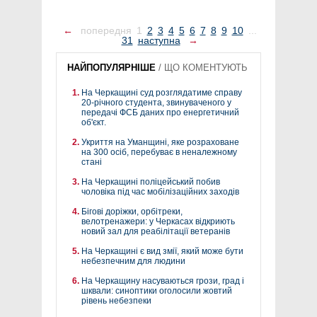
←
попередня
1
2
3
4
5
6
7
8
9
10
...
31
наступна
→
НАЙПОПУЛЯРНІШЕ
/
ЩО КОМЕНТУЮТЬ
На Черкащині суд розглядатиме справу
20-річного студента, звинуваченого у
передачі ФСБ даних про енергетичний
об'єкт.
Укриття на Уманщині, яке розраховане
на 300 осіб, перебуває в неналежному
стані
На Черкащині поліцейський побив
чоловіка під час мобілізаційних заходів
Бігові доріжки, орбітреки,
велотренажери: у Черкасах відкриють
новий зал для реабілітації ветеранів
На Черкащині є вид змії, який може бути
небезпечним для людини
На Черкащину насуваються грози, град і
шквали: синоптики оголосили жовтий
рівень небезпеки