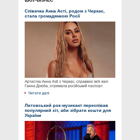
ШОУ-БІЗНЕС
Співачка Анна Асті, родом з Черкас,
стала громадянкою Росії
Артистка Анна Asti з Черкас, справжнє ім'я якої
Ганна Дзюба, отримала російський паспорт.
Читати далі
Литовський рок-музикант переспівав
популярний хіт, аби зібрати кошти для
України