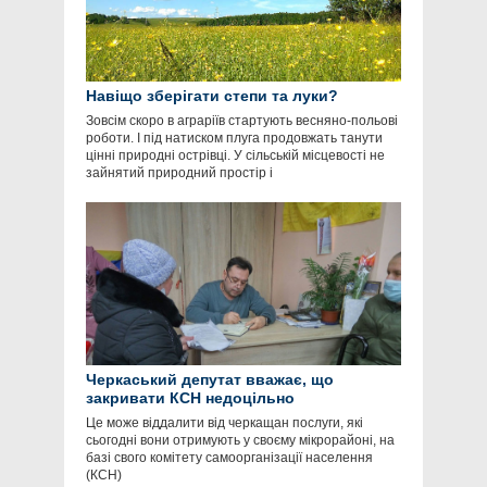
Навіщо зберігати степи та луки?
Зовсім скоро в аграріїв стартують весняно-польові
роботи. І під натиском плуга продовжать танути
цінні природні острівці. У сільській місцевості не
зайнятий природний простір і
Черкаський депутат вважає, що
закривати КСН недоцільно
Це може віддалити від черкащан послуги, які
сьогодні вони отримують у своєму мікрорайоні, на
базі свого комітету самоорганізації населення
(КСН)