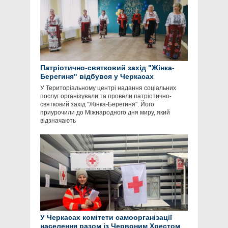
Патріотично-святковий захід "Жінка-
Берегиня" відбувся у Черкасах
У Територіальному центрі надання соціальних
послуг організували та провели патріотично-
святковий захід "Жінка-Берегиня". Його
приурочили до Міжнародного дня миру, який
відзначають
У Черкасах комітети самоорганізації
населення разом із Червоним Хрестом