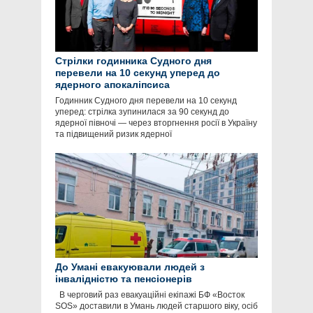
Стрілки годинника Судного дня
перевели на 10 секунд уперед до
ядерного апокаліпсиса
Годинник Судного дня перевели на 10 секунд
уперед: стрілка зупинилася за 90 секунд до
ядерної півночі — через вторгнення росії в Україну
та підвищений ризик ядерної
До Умані евакуювали людей з
інвалідністю та пенсіонерів
В черговий раз евакуаційні екіпажі БФ «Восток
SOS» доставили в Умань людей старшого віку, осіб