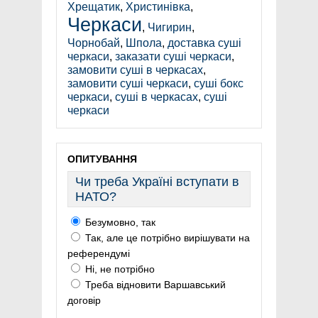
Хрещатик
,
Христинівка
,
Черкаси
,
Чигирин
,
Чорнобай
,
Шпола
,
доставка суші
черкаси
,
заказати суші черкаси
,
замовити суші в черкасах
,
замовити суші черкаси
,
суші бокс
черкаси
,
суші в черкасах
,
суші
черкаси
ОПИТУВАННЯ
Чи треба Україні вступати в
НАТО?
Безумовно, так
Так, але це потрібно вирішувати на
референдумі
Ні, не потрібно
Треба відновити Варшавський
договір