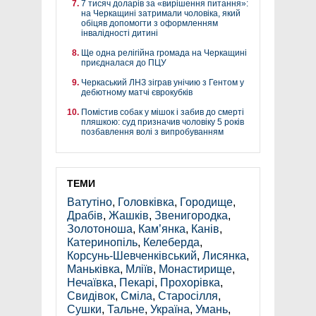
7 тисяч доларів за «вирішення питання»:
на Черкащині затримали чоловіка, який
обіцяв допомогти з оформленням
інвалідності дитині
Ще одна релігійна громада на Черкащині
приєдналася до ПЦУ
Черкаський ЛНЗ зіграв унічию з Гентом у
дебютному матчі єврокубків
Помістив собак у мішок і забив до смерті
пляшкою: суд призначив чоловіку 5 років
позбавлення волі з випробуванням
ТЕМИ
Ватутіно
,
Головківка
,
Городище
,
Драбів
,
Жашків
,
Звенигородка
,
Золотоноша
,
Кам’янка
,
Канів
,
Катеринопіль
,
Келеберда
,
Корсунь-Шевченківський
,
Лисянка
,
Маньківка
,
Мліїв
,
Монастирище
,
Нечаївка
,
Пекарі
,
Прохорівка
,
Свидівок
,
Сміла
,
Старосілля
,
Сушки
,
Тальне
,
Україна
,
Умань
,