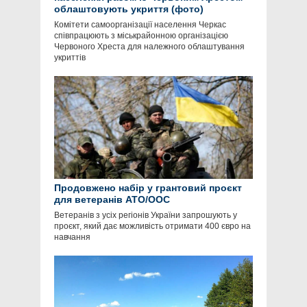
облаштовують укриття (фото)
Комітети самоорганізації населення Черкас
співпрацюють з міськрайонною організацією
Червоного Хреста для належного облаштування
укриттів
Продовжено набір у грантовий проєкт
для ветеранів АТО/ООС
Ветеранів з усіх регіонів України запрошують у
проєкт, який дає можливість отримати 400 євро на
навчання