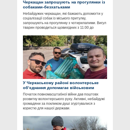
Черкащан запрошують на прогулянки із
собаками-безхатьками
Небайдужих черкащан, які бажають допомогти у
соціалізації собак із міського притулку,
запрошують на прогулянку з чотирилапими. Вигул
тварин проводиться щовихідних з 11:00 до
У Черкаському районі волонтерське
об‘єднання допомагає військовим
Початок повномасштабної війни дав поштовх
розвитку волонтерського руху. Активні, небайдужі
громадяни за покликом душі згуртувалися з
користю для нашої держави.