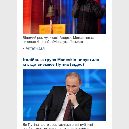
Відомий рок-музикант Андрюс Момантовас
виконав хіт Laužo šviesa українською.
Читати далі
Італійська група Maneskin випустила
хіт, що висміює Путіна (відео)
До Путіна часто звертаються різні публічні
особистості, які намагаються привселюдно