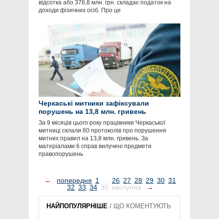
відсотка або 376,8 млн. грн. складає податок на
доходи фізичних осіб. Про це
Черкаські митники зафіксували
порушень на 13,8 млн. гривень
За 9 місяців цього року працівники Черкаської
митниці склали 80 протоколів про порушення
митних правил на 13,8 млн. гривень. За
матеріалами 6 справ вилучені предмети
правопорушень
←
попередня
1
...
26
27
28
29
30
31
32
33
34
35
наступна
→
НАЙПОПУЛЯРНІШЕ
/
ЩО КОМЕНТУЮТЬ