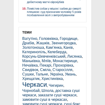
дебютному матчі єврокубків
Помістив собак у мішок і забив до смерті
пляшкою: суд призначив чоловіку 5 років
позбавлення волі з випробуванням
ТЕМИ
Ватутіно
,
Головківка
,
Городище
,
Драбів
,
Жашків
,
Звенигородка
,
Золотоноша
,
Кам’янка
,
Канів
,
Катеринопіль
,
Келеберда
,
Корсунь-Шевченківський
,
Лисянка
,
Маньківка
,
Мліїв
,
Монастирище
,
Нечаївка
,
Пекарі
,
Прохорівка
,
Свидівок
,
Сміла
,
Старосілля
,
Сушки
,
Тальне
,
Україна
,
Умань
,
Хрещатик
,
Христинівка
,
Черкаси
,
Чигирин
,
Чорнобай
,
Шпола
,
доставка суші
черкаси
,
заказати суші черкаси
,
замовити суші в черкасах
,
замовити суші черкаси
,
суші бокс