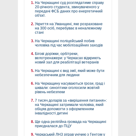
На Черкащині суд розглядатиме справу
20-річного студента, звинуваченого у
передачі ФСБ даних про енергетичний
об'єкт.
Укриття на Уманщині, яке розраховане
на 300 осіб, перебуває в неналежному
стані
На Черкащині поліцейський побив
чоловіка під час мобілізаційних заходів
Бігові доріжки, орбітреки,
велотренажери: у Черкасах відкриють
новий зал для реабілітації ветеранів
На Черкащині є вид змії, який може бути
небезпечним для людини
На Черкащину насуваються грози, град і
шквали: синоптики оголосили жовтий
рівень небезпеки
7 тисяч доларів за «вирішення питання»:
на Черкащині затримали чоловіка, який
обіцяв допомогти з оформленням
інвалідності дитині
Ще одна релігійна громада на Черкащині
приєдналася до ПЦУ
Черкаський ЛНЗ зіграв унічию з Гентом у