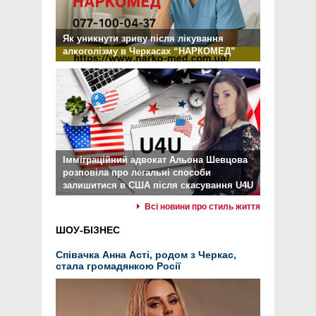
Як уникнути зриву після лікування
алкоголізму в Черкасах “НАРКОМЕД”
Імміграційний адвокат Альона Шевцова
розповіла про легальні способи
залишитися в США після скасування U4U
Всі новини про стиль життя
ШОУ-БІЗНЕС
Співачка Анна Асті, родом з Черкас,
стала громадянкою Росії