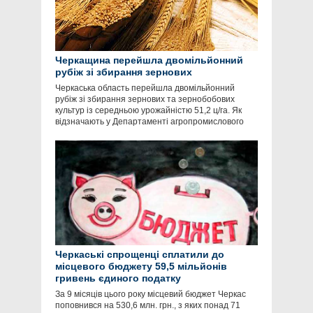
Черкащина перейшла двомільйонний
рубіж зі збирання зернових
Черкаська область перейшла двомільйонний
рубіж зі збирання зернових та зернобобових
культур із середньою урожайністю 51,2 ц/га. Як
відзначають у Департаменті агропромислового
Черкаські спрощенці сплатили до
місцевого бюджету 59,5 мільйонів
гривень єдиного податку
За 9 місяців цього року місцевий бюджет Черкас
поповнився на 530,6 млн. грн., з яких понад 71