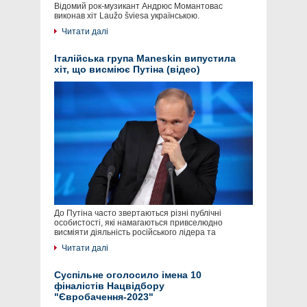
Відомий рок-музикант Андрюс Момантовас
виконав хіт Laužo šviesa українською.
Читати далі
Італійська група Maneskin випустила
хіт, що висміює Путіна (відео)
До Путіна часто звертаються різні публічні
особистості, які намагаються привселюдно
висміяти діяльність російського лідера та
Читати далі
Суспільне оголосило імена 10
фіналістів Нацвідбору
"Євробачення-2023"