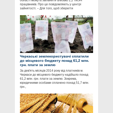
області можуть звільнити близько 2,2 тисяч
працівників. Про це повідомляють у центрі
зайнятості. – Для того, щоб зберегти
Черкаські землекористувачі сплатили
до місцевого бюджету понад 61,2 млн.
грн. плати за землю
За дев'ять місяців 2014 року від платників м.
Черкаси до місцевого бюджету надійшло понад
61,2 млн. грн. плати за землю. Зокрема,
юридичними особами сплачено понад 51,7 млн.
грн.,