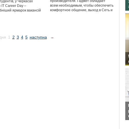
производителя. Гаджет обладает
тудентів, у Черкасах
всем необходимым, чтобы обеспечить
 ІТ Career Day –
комфортное общение, выход в Сеть и
ніший ярмарок вакансій
дня
1
2
3
4
5
наступна
→