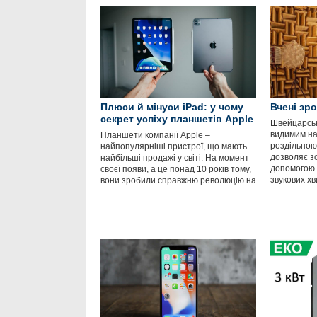
Плюси й мінуси iPad: у чому
Вчені зр
секрет успіху планшетів Apple
Швейцарські
видимим на
Планшети компанії Apple –
роздільною 
найпопулярніші пристрої, що мають
дозволяє з
найбільші продажі у світі. На момент
допомогою а
своєї появи, а це понад 10 років тому,
звукових хв
вони зробили справжню революцію на