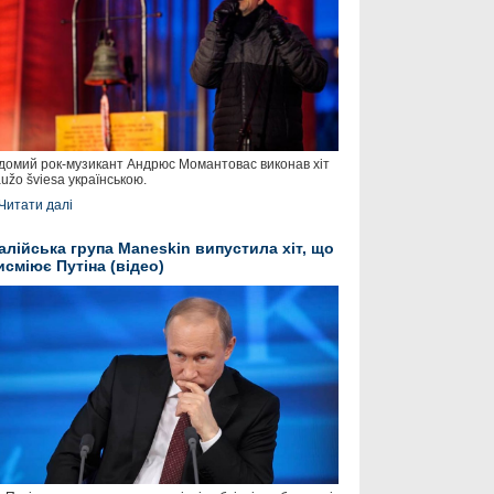
домий рок-музикант Андрюс Момантовас виконав хіт
užo šviesa українською.
Читати далі
талійська група Maneskin випустила хіт, що
исміює Путіна (відео)