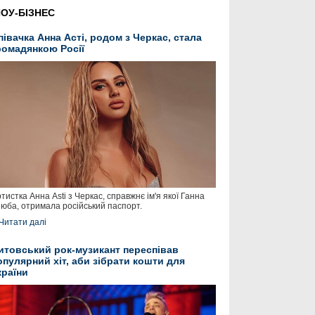
ОУ-БІЗНЕС
півачка Анна Асті, родом з Черкас, стала
ромадянкою Росії
тистка Анна Asti з Черкас, справжнє ім'я якої Ганна
юба, отримала російський паспорт.
Читати далі
итовський рок-музикант переспівав
опулярний хіт, аби зібрати кошти для
країни