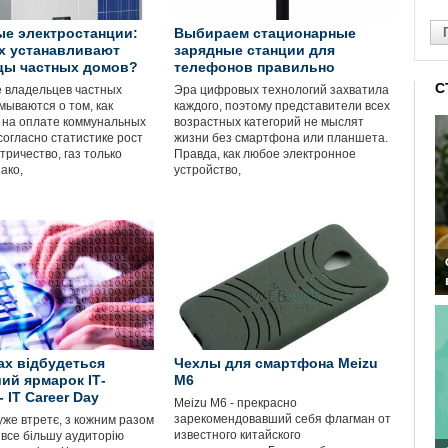
е электростанции:
Выбираем стационарные
х устанавливают
зарядные станции для
цы частных домов?
телефонов правильно
С
 владельцев частных
Эра цифровых технологий захватила
мываются о том, как
каждого, поэтому представители всех
 на оплате коммунальных
возрастных категорий не мыслят
 согласно статистике рост
жизни без смартфона или планшета.
тричество, газ только
Правда, как любое электронное
ако,
устройство,
ах відбудеться
Чехлы для смартфона Meizu
ий ярмарок ІТ-
M6
- IT Career Day
Meizu M6 - прекрасно
зарекомендовавший себя флагман от
уже втретє, з кожним разом
известного китайского
все більшу аудиторію