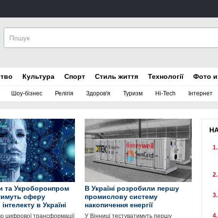
ство
Культура
Спорт
Стиль життя
Технології
Фото и
Шоу-бізнес
Релігія
Здоров'я
Туризм
Hi-Tech
Інтернет
Н
и та Укроборонпром
В Україні розробили першу
тимуть сферу
промислову систему
інтелекту в Україні
накопичення енергії
во цифрової трансформації
У Вінниці тестуватимуть першу