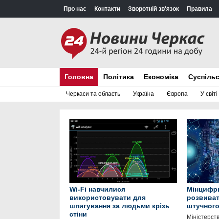
Про нас
Контакти
Зворотній зв'язок
Правила
Головна
Політика
Економіка
Суспіль
Черкаси та область
Україна
Європа
У світі
Wi-Fi навчилися
Мінцифр
використовувати для
розвива
шпигування за людьми крізь
штучного 
стіни
Міністерст