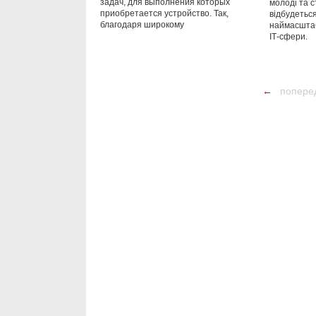
задач, для выполнения которых
молоді та с
приобретается устройство. Так,
відбудеться
благодаря широкому
наймасштаб
ІТ-сфери.
←
попере