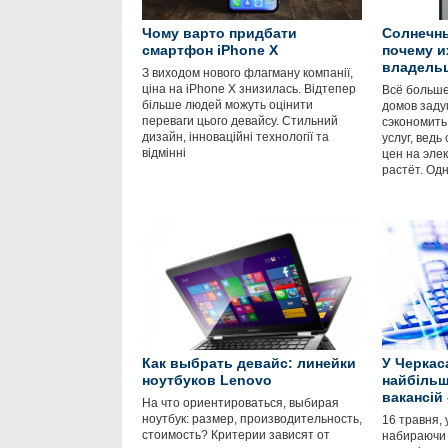
Чому варто придбати
Солнечны
смартфон iPhone X
почему и
владель
З виходом нового флагману компанії,
ціна на iPhone X знизилась. Відтепер
Всё больше
більше людей можуть оцінити
домов заду
переваги цього девайсу. Стильний
сэкономить
дизайн, інноваційні технології та
услуг, ведь
відмінні
цен на элек
растёт. Одн
Как выбрать девайс: линейки
У Черкас
ноутбуков Lenovo
найбільш
вакансій 
На что ориентироваться, выбирая
ноутбук: размер, производительность,
16 травня, 
стоимость? Критерии зависят от
набираючи 