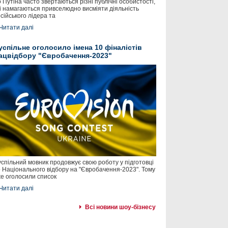
 Путіна часто звертаються різні публічні особистості,
і намагаються привселюдно висміяти діяльність
сійського лідера та
Читати далі
успільне оголосило імена 10 фіналістів
ацвідбору "Євробачення-2023"
спільний мовник продовжує свою роботу у підготовці
 Національного відбору на "Євробачення-2023". Тому
е оголосили список
Читати далі
Всі новини шоу-бізнесу