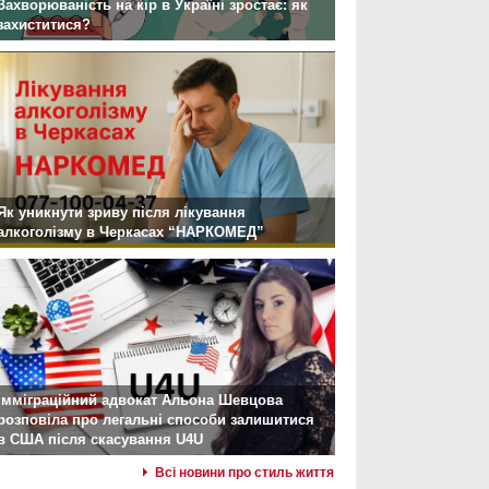
Захворюваність на кір в Україні зростає: як
захиститися?
Як уникнути зриву після лікування
алкоголізму в Черкасах “НАРКОМЕД”
Імміграційний адвокат Альона Шевцова
розповіла про легальні способи залишитися
в США після скасування U4U
Всі новини про стиль життя