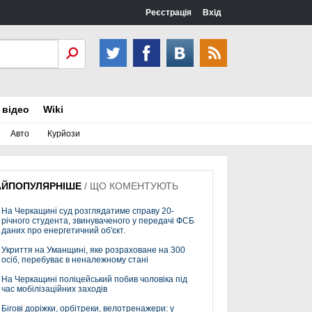
Реєстрація
Вхід
 відео
Wiki
Авто
Курйози
АЙПОПУЛЯРНІШЕ
/
ЩО КОМЕНТУЮТЬ
На Черкащині суд розглядатиме справу 20-
річного студента, звинуваченого у передачі ФСБ
даних про енергетичний об'єкт.
Укриття на Уманщині, яке розраховане на 300
осіб, перебуває в неналежному стані
На Черкащині поліцейський побив чоловіка під
час мобілізаційних заходів
Бігові доріжки, орбітреки, велотренажери: у