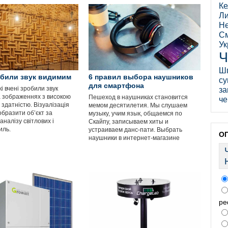
Ке
Ли
Не
См
Ук
Ч
Ш
обили звук видимим
6 правил выбора наушников
су
для смартфона
 вчені зробили звук
за
 зображеннях з високою
Пешеход в наушниках становится
че
здатністю. Візуалізація
мемом десятилетия. Мы слушаем
образити об’єкт за
музыку, учим язык, общаемся по
налізу світлових і
Скайпу, записываем хиты и
иль.
устраиваем данс-пати. Выбрать
О
наушники в интернет-магазине
ре