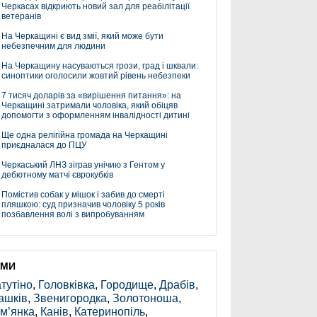
Черкасах відкриють новий зал для реабілітації
ветеранів
На Черкащині є вид змії, який може бути
небезпечним для людини
На Черкащину насуваються грози, град і шквали:
синоптики оголосили жовтий рівень небезпеки
7 тисяч доларів за «вирішення питання»: на
Черкащині затримали чоловіка, який обіцяв
допомогти з оформленням інвалідності дитині
Ще одна релігійна громада на Черкащині
приєдналася до ПЦУ
Черкаський ЛНЗ зіграв унічию з Гентом у
дебютному матчі єврокубків
Помістив собак у мішок і забив до смерті
пляшкою: суд призначив чоловіку 5 років
позбавлення волі з випробуванням
ЕМИ
тутіно
,
Головківка
,
Городище
,
Драбів
,
ашків
,
Звенигородка
,
Золотоноша
,
м’янка
,
Канів
,
Катеринопіль
,