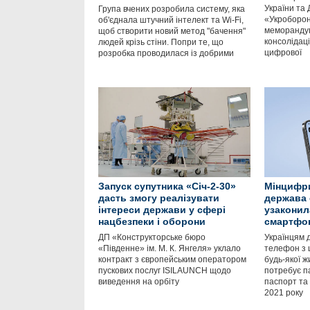
України та
Група вчених розробила систему, яка
«Укроборон
об'єднала штучний інтелект та Wi-Fi,
меморанду
щоб створити новий метод "бачення"
консолідаці
людей крізь стіни. Попри те, що
цифрової
розробка проводилася із добрими
Запуск супутника «Січ-2-30»
Мінцифри
дасть змогу реалізувати
держава 
інтереси держави у сфері
узаконил
нацбезпеки і оборони
смартфо
ДП «Конструкторське бюро
Українцям 
«Південне» ім. М. К. Янгеля» уклало
телефон з 
контракт з європейським оператором
будь-якої ж
пускових послуг ISILAUNCH щодо
потребує п
виведення на орбіту
паспорт та 
2021 року