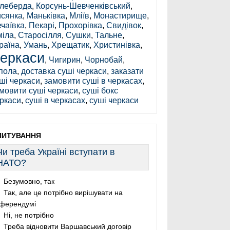
леберда
,
Корсунь-Шевченківський
,
сянка
,
Маньківка
,
Мліїв
,
Монастирище
,
чаївка
,
Пекарі
,
Прохорівка
,
Свидівок
,
іла
,
Старосілля
,
Сушки
,
Тальне
,
раїна
,
Умань
,
Хрещатик
,
Христинівка
,
еркаси
,
Чигирин
,
Чорнобай
,
пола
,
доставка суші черкаси
,
заказати
ші черкаси
,
замовити суші в черкасах
,
мовити суші черкаси
,
суші бокс
ркаси
,
суші в черкасах
,
суші черкаси
ПИТУВАННЯ
Чи треба Україні вступати в
НАТО?
Безумовно, так
Так, але це потрібно вирішувати на
ферендумі
Ні, не потрібно
Треба відновити Варшавський договір