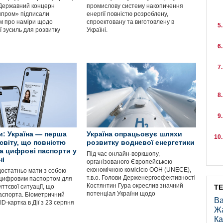
 Державний концерн
промислову систему накопичення
пром» підписали
енергії повністю розроблену,
м про наміри щодо
спроектовану та виготовлену в
ї зусиль для розвитку
Україні.
: Україна — перша
Україна опрацьовує шляхи
світу, що повністю
розвитку водневої енергетики
а цифрові паспорти у
Під час онлайн-воркшопу,
ні
організованого Європейською
економічною комісією ООН (UNECE),
достатньо мати з собою
т.в.о. Голови Держенергоефективності
цифровим паспортом для
Костянтин Гура окреслив значний
иттєвої ситуації, що
Т
потенціал України щодо
аспорта. Біометричний
Ва
ID-картка в Дії з 23 серпня
Ж
Ка