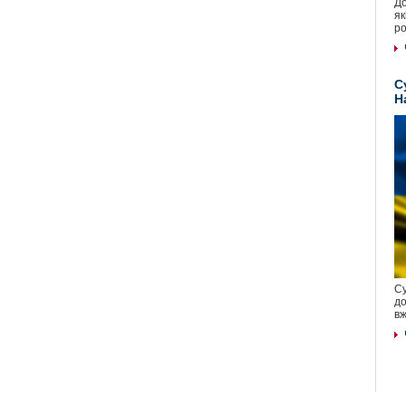
До
як
ро
С
Н
Су
до
вж