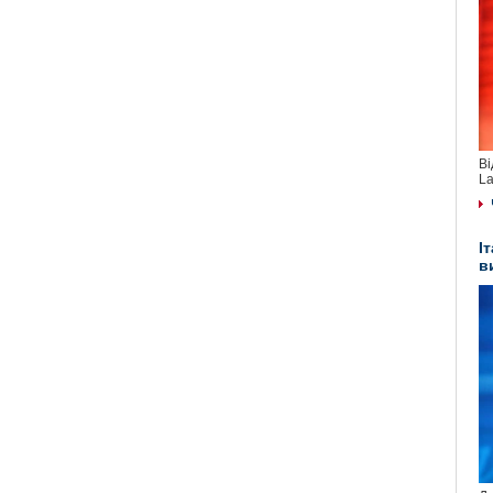
Ві
La
І
в