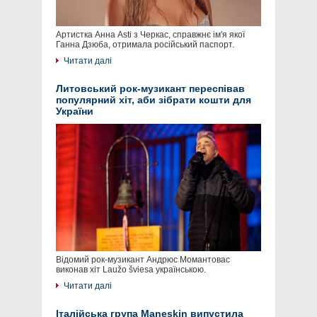
Артистка Анна Asti з Черкас, справжнє ім'я якої
Ганна Дзюба, отримала російський паспорт.
Читати далі
Литовський рок-музикант переспівав
популярний хіт, аби зібрати кошти для
України
Відомий рок-музикант Андрюс Момантовас
виконав хіт Laužo šviesa українською.
Читати далі
Італійська група Maneskin випустила