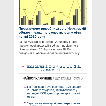
Промислове виробництво у Черкаській
області незначно скоротилося у січні-
квітні 2020 року
За підсумками січня-квітня 2020 року індекс
промислової продукції в області порівняно з
січнем-квітнем 2019 р. становив 98,3%,
повідомляє Головне управління статистики у
←
попередня
1
2
3
4
5
6
7
8
9
10
...
35
наступна
→
НАЙПОПУЛЯРНІШЕ
/
ЩО КОМЕНТУЮТЬ
На Черкащині суд розглядатиме справу
20-річного студента, звинуваченого у
передачі ФСБ даних про енергетичний
об'єкт.
Укриття на Уманщині, яке розраховане