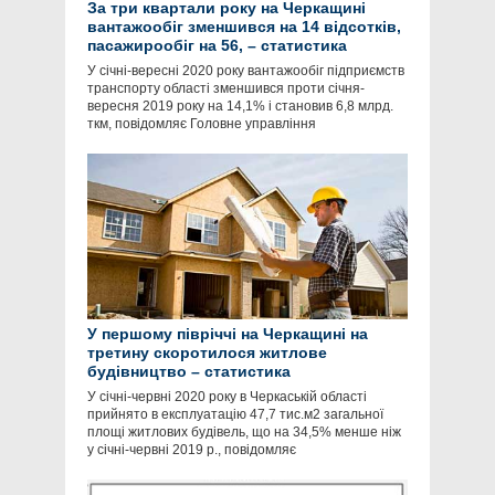
За три квартали року на Черкащині
вантажообіг зменшився на 14 відсотків,
пасажирообіг на 56, – статистика
У січні-вересні 2020 року вантажообіг підприємств
транспорту області зменшився проти січня-
вересня 2019 року на 14,1% і становив 6,8 млрд.
ткм, повідомляє Головне управління
У першому півріччі на Черкащині на
третину скоротилося житлове
будівництво – статистика
У січні-червні 2020 року в Черкаській області
прийнято в експлуатацію 47,7 тис.м2 загальної
площі житлових будівель, що на 34,5% менше ніж
у січні-червні 2019 р., повідомляє