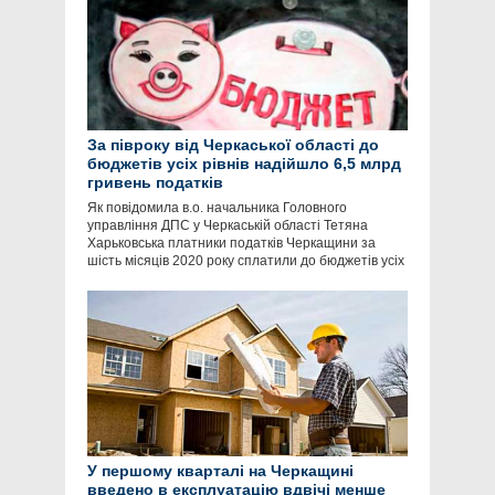
За півроку від Черкаської області до
бюджетів усіх рівнів надійшло 6,5 млрд
гривень податків
Як повідомила в.о. начальника Головного
управління ДПС у Черкаській області Тетяна
Харьковська платники податків Черкащини за
шість місяців 2020 року сплатили до бюджетів усіх
У першому кварталі на Черкащині
введено в експлуатацію вдвічі менше