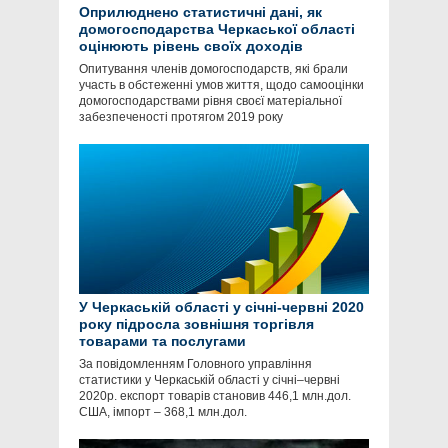
Оприлюднено статистичні дані, як
домогосподарства Черкаської області
оцінюють рівень своїх доходів
Опитування членів домогосподарств, які брали
участь в обстеженні умов життя, щодо самооцінки
домогосподарствами рівня своєї матеріальної
забезпеченості протягом 2019 року
У Черкаській області у січні-червні 2020
року підросла зовнішня торгівля
товарами та послугами
За повідомленням Головного управління
статистики у Черкаській області у січні–червні
2020р. експорт товарів становив 446,1 млн.дол.
США, імпорт – 368,1 млн.дол.