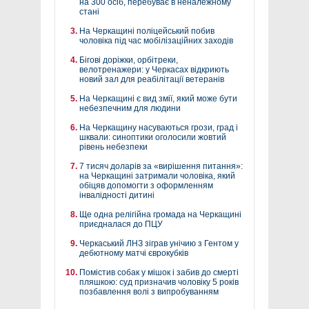
на 300 осіб, перебуває в неналежному
стані
На Черкащині поліцейський побив
чоловіка під час мобілізаційних заходів
Бігові доріжки, орбітреки,
велотренажери: у Черкасах відкриють
новий зал для реабілітації ветеранів
На Черкащині є вид змії, який може бути
небезпечним для людини
На Черкащину насуваються грози, град і
шквали: синоптики оголосили жовтий
рівень небезпеки
7 тисяч доларів за «вирішення питання»:
на Черкащині затримали чоловіка, який
обіцяв допомогти з оформленням
інвалідності дитині
Ще одна релігійна громада на Черкащині
приєдналася до ПЦУ
Черкаський ЛНЗ зіграв унічию з Гентом у
дебютному матчі єврокубків
Помістив собак у мішок і забив до смерті
пляшкою: суд призначив чоловіку 5 років
позбавлення волі з випробуванням