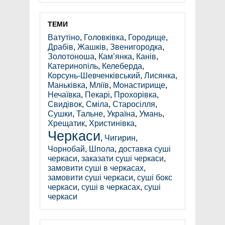
ТЕМИ
Ватутіно
,
Головківка
,
Городище
,
Драбів
,
Жашків
,
Звенигородка
,
Золотоноша
,
Кам’янка
,
Канів
,
Катеринопіль
,
Келеберда
,
Корсунь-Шевченківський
,
Лисянка
,
Маньківка
,
Мліїв
,
Монастирище
,
Нечаївка
,
Пекарі
,
Прохорівка
,
Свидівок
,
Сміла
,
Старосілля
,
Сушки
,
Тальне
,
Україна
,
Умань
,
Хрещатик
,
Христинівка
,
Черкаси
,
Чигирин
,
Чорнобай
,
Шпола
,
доставка суші
черкаси
,
заказати суші черкаси
,
замовити суші в черкасах
,
замовити суші черкаси
,
суші бокс
черкаси
,
суші в черкасах
,
суші
черкаси