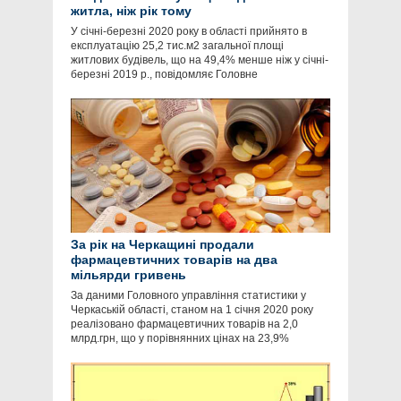
житла, ніж рік тому
У січні-березні 2020 року в області прийнято в
експлуатацію 25,2 тис.м2 загальної площі
житлових будівель, що на 49,4% менше ніж у січні-
березні 2019 р., повідомляє Головне
За рік на Черкащині продали
фармацевтичних товарів на два
мільярди гривень
За даними Головного управління статистики у
Черкаській області, станом на 1 січня 2020 року
реалізовано фармацевтичних товарів на 2,0
млрд.грн, що у порівнянних цінах на 23,9%