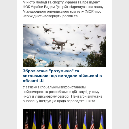
Міністр молоді та спорту України та президент
НОК України Вадим Гутцайт відреагував на заяву
Міжнародного олімпійського комітету (МОК) про
необхідність повернути росіян та
Зброя стане "розумною" та
автономною: що вигадали військові в
області ШІ
У зв'язку з глобальним використанням
нейромереж та розробками в цій галузі, у тому
числі й у військовому секторі, Пентагон випустив
оновлену інструкцію щодо впровадження та