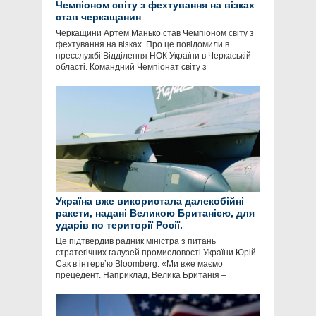
Чемпіоном світу з фехтування на візках
став черкащанин
Черкащини Артем Манько став Чемпіоном світу з
фехтування на візках. Про це повідомили в
пресслужбі Відділення НОК України в Черкаській
області. Командний Чемпіонат світу з
Україна вже використала далекобійні
ракети, надані Великою Британією, для
ударів по території Росії.
Це підтвердив радник міністра з питань
стратегічних галузей промисловості України Юрій
Сак в інтервʼю Bloomberg. «Ми вже маємо
прецедент. Наприклад, Велика Британія –