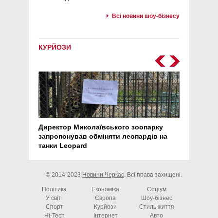
Всі новини шоу-бізнесу
КУРЙОЗИ
Директор Миколаївського зоопарку
Перс
запропонував обміняти леопардів на
30 ро
танки Leopard
арте
© 2014-2023
Новини Черкас
. Всі права захищені.
Політика
Економіка
Соціум
У світі
Європа
Шоу-бізнес
Спорт
Курйози
Стиль життя
Hi-Tech
Інтернет
Авто