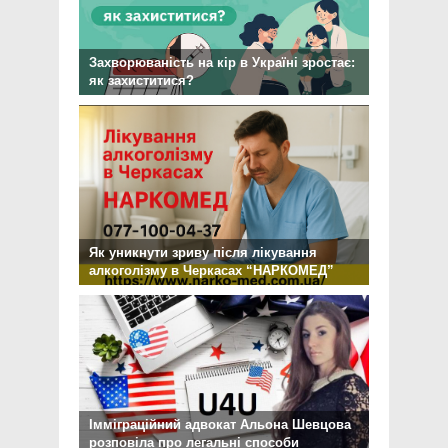
Захворюваність на кір в Україні зростає:
як захиститися?
Як уникнути зриву після лікування
алкоголізму в Черкасах “НАРКОМЕД”
Імміграційний адвокат Альона Шевцова
розповіла про легальні способи