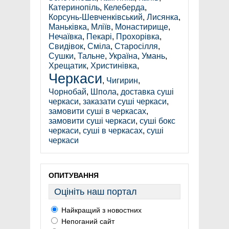
Катеринопіль
,
Келеберда
,
Корсунь-Шевченківський
,
Лисянка
,
Маньківка
,
Мліїв
,
Монастирище
,
Нечаївка
,
Пекарі
,
Прохорівка
,
Свидівок
,
Сміла
,
Старосілля
,
Сушки
,
Тальне
,
Україна
,
Умань
,
Хрещатик
,
Христинівка
,
Черкаси
,
Чигирин
,
Чорнобай
,
Шпола
,
доставка суші
черкаси
,
заказати суші черкаси
,
замовити суші в черкасах
,
замовити суші черкаси
,
суші бокс
черкаси
,
суші в черкасах
,
суші
черкаси
ОПИТУВАННЯ
Оцініть наш портал
Найкращий з новостних
Непоганий сайт