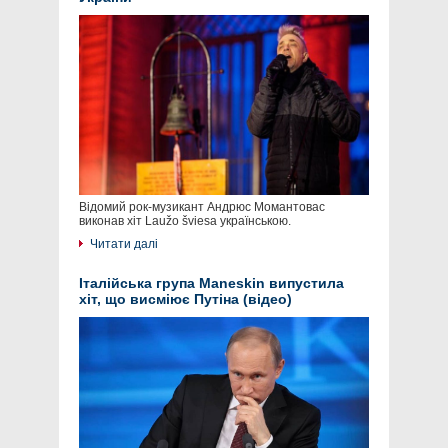
Відомий рок-музикант Андрюс Момантовас
виконав хіт Laužo šviesa українською.
Читати далі
Італійська група Maneskin випустила
хіт, що висміює Путіна (відео)