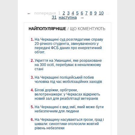
←
попередня
1
2
3
4
5
6
7
8
9
10
...
31
наступна
→
НАЙПОПУЛЯРНІШЕ
/
ЩО КОМЕНТУЮТЬ
На Черкащині суд розглядатиме справу
20-річного студента, звинуваченого у
передачі ФСБ даних про енергетичний
об'єкт.
Укриття на Уманщині, яке розраховане
на 300 осіб, перебуває в неналежному
стані
На Черкащині поліцейський побив
чоловіка під час мобілізаційних заходів
Бігові доріжки, орбітреки,
велотренажери: у Черкасах відкриють
новий зал для реабілітації ветеранів
На Черкащині є вид змії, який може бути
небезпечним для людини
На Черкащину насуваються грози, град і
шквали: синоптики оголосили жовтий
рівень небезпеки