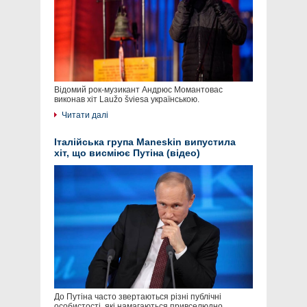
Відомий рок-музикант Андрюс Момантовас
виконав хіт Laužo šviesa українською.
Читати далі
Італійська група Maneskin випустила
хіт, що висміює Путіна (відео)
До Путіна часто звертаються різні публічні
особистості, які намагаються привселюдно