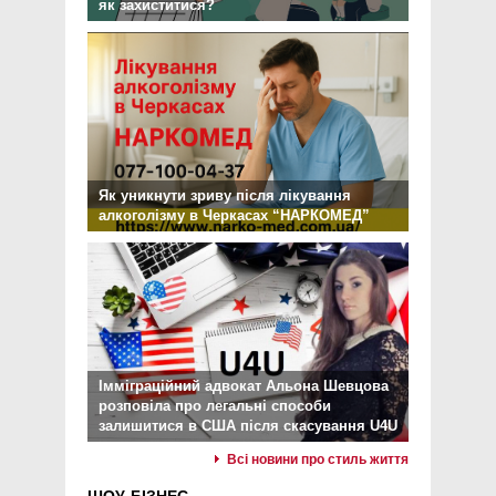
як захиститися?
Як уникнути зриву після лікування
алкоголізму в Черкасах “НАРКОМЕД”
Імміграційний адвокат Альона Шевцова
розповіла про легальні способи
залишитися в США після скасування U4U
Всі новини про стиль життя