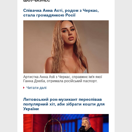
ШОУ-БІЗНЕС
Співачка Анна Асті, родом з Черкас,
стала громадянкою Росії
Артистка Анна Asti з Черкас, справжнє ім'я якої
Ганна Дзюба, отримала російський паспорт.
Читати далі
Литовський рок-музикант переспівав
популярний хіт, аби зібрати кошти для
України