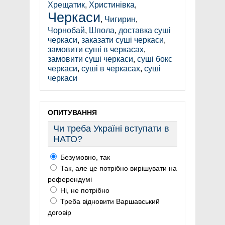
Хрещатик
,
Христинівка
,
Черкаси
,
Чигирин
,
Чорнобай
,
Шпола
,
доставка суші
черкаси
,
заказати суші черкаси
,
замовити суші в черкасах
,
замовити суші черкаси
,
суші бокс
черкаси
,
суші в черкасах
,
суші
черкаси
ОПИТУВАННЯ
Чи треба Україні вступати в
НАТО?
Безумовно, так
Так, але це потрібно вирішувати на
референдумі
Ні, не потрібно
Треба відновити Варшавський
договір