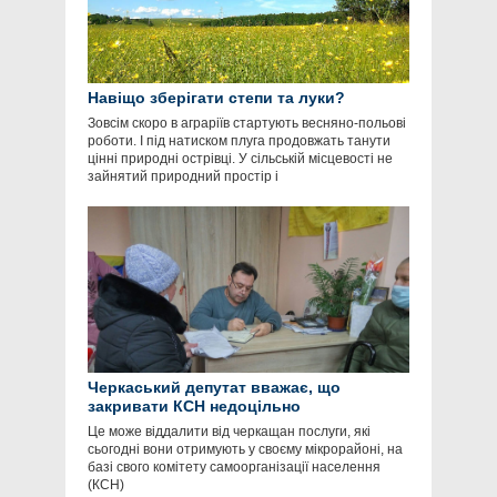
Навіщо зберігати степи та луки?
Зовсім скоро в аграріїв стартують весняно-польові
роботи. І під натиском плуга продовжать танути
цінні природні острівці. У сільській місцевості не
зайнятий природний простір і
Черкаський депутат вважає, що
закривати КСН недоцільно
Це може віддалити від черкащан послуги, які
сьогодні вони отримують у своєму мікрорайоні, на
базі свого комітету самоорганізації населення
(КСН)