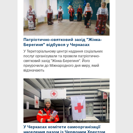
Патріотично-святковий захід "Жінка-
Берегиня" відбувся у Черкасах
У Територіальному центрі надання соціальних
послуг організували та провели патріотично-
святковий захід "Жінка-Берегиня". Його
приурочили до Міжнародного дня миру, який
відзначають
У Черкасах комітети самоорганізації
населення разом із Червоним Хрестом