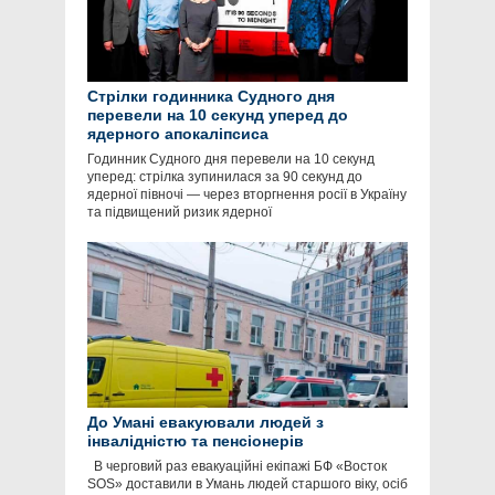
Стрілки годинника Судного дня
перевели на 10 секунд уперед до
ядерного апокаліпсиса
Годинник Судного дня перевели на 10 секунд
уперед: стрілка зупинилася за 90 секунд до
ядерної півночі — через вторгнення росії в Україну
та підвищений ризик ядерної
До Умані евакуювали людей з
інвалідністю та пенсіонерів
В черговий раз евакуаційні екіпажі БФ «Восток
SOS» доставили в Умань людей старшого віку, осіб