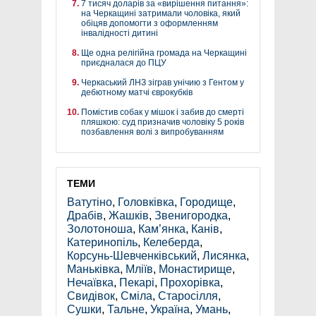
7 тисяч доларів за «вирішення питання»:
на Черкащині затримали чоловіка, який
обіцяв допомогти з оформленням
інвалідності дитині
Ще одна релігійна громада на Черкащині
приєдналася до ПЦУ
Черкаський ЛНЗ зіграв унічию з Гентом у
дебютному матчі єврокубків
Помістив собак у мішок і забив до смерті
пляшкою: суд призначив чоловіку 5 років
позбавлення волі з випробуванням
ТЕМИ
Ватутіно
,
Головківка
,
Городище
,
Драбів
,
Жашків
,
Звенигородка
,
Золотоноша
,
Кам’янка
,
Канів
,
Катеринопіль
,
Келеберда
,
Корсунь-Шевченківський
,
Лисянка
,
Маньківка
,
Мліїв
,
Монастирище
,
Нечаївка
,
Пекарі
,
Прохорівка
,
Свидівок
,
Сміла
,
Старосілля
,
Сушки
,
Тальне
,
Україна
,
Умань
,