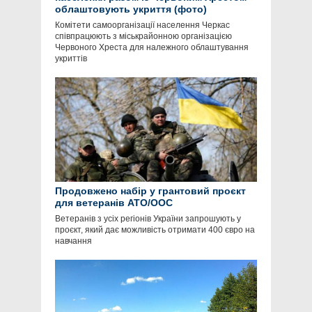
облаштовують укриття (фото)
Комітети самоорганізації населення Черкас
співпрацюють з міськрайонною організацією
Червоного Хреста для належного облаштування
укриттів
Продовжено набір у грантовий проєкт
для ветеранів АТО/ООС
Ветеранів з усіх регіонів України запрошують у
проєкт, який дає можливість отримати 400 євро на
навчання