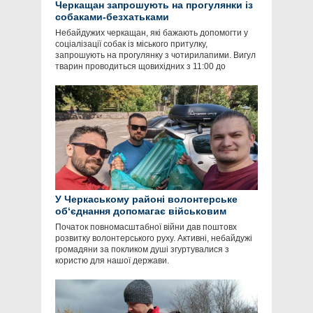
Черкащан запрошують на прогулянки із
собаками-безхатьками
Небайдужих черкащан, які бажають допомогти у
соціалізації собак із міського притулку,
запрошують на прогулянку з чотирилапими. Вигул
тварин проводиться щовихідних з 11:00 до
У Черкаському районі волонтерське
об‘єднання допомагає військовим
Початок повномасштабної війни дав поштовх
розвитку волонтерського руху. Активні, небайдужі
громадяни за покликом душі згуртувалися з
користю для нашої держави.