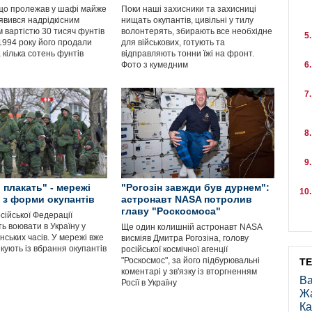
що пролежав у шафі майже
Поки наші захисники та захисниці
иявився надрідкісним
нищать окупантів, цивільні у тилу
 вартістю 30 тисяч фунтів
волонтерять, збирають все необхідне
 1994 року його продали
для військових, готують та
 кілька сотень фунтів
відправляють тонни їжі на фронт.
Фото з кумедним
 плакать" - мережі
"Рогозін завжди був дурнем":
 з форми окупантів
астронавт NASA потролив
главу "Роскосмоса"
сійської Федерації
ь воювати в Україну у
Ще один колишній астронавт NASA
ських часів. У мережі вже
висміяв Дмитра Рогозіна, голову
кують із вбрання окупантів
російської космічної агенції
"Роскосмос", за його підбурювальні
Т
коментарі у зв'язку із вторгненням
Ва
Росії в Україну
Ж
Ка