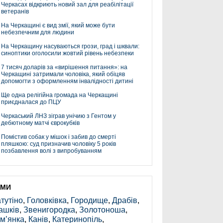
Черкасах відкриють новий зал для реабілітації
ветеранів
На Черкащині є вид змії, який може бути
небезпечним для людини
На Черкащину насуваються грози, град і шквали:
синоптики оголосили жовтий рівень небезпеки
7 тисяч доларів за «вирішення питання»: на
Черкащині затримали чоловіка, який обіцяв
допомогти з оформленням інвалідності дитині
Ще одна релігійна громада на Черкащині
приєдналася до ПЦУ
Черкаський ЛНЗ зіграв унічию з Гентом у
дебютному матчі єврокубків
Помістив собак у мішок і забив до смерті
пляшкою: суд призначив чоловіку 5 років
позбавлення волі з випробуванням
ЕМИ
тутіно
,
Головківка
,
Городище
,
Драбів
,
ашків
,
Звенигородка
,
Золотоноша
,
м’янка
,
Канів
,
Катеринопіль
,