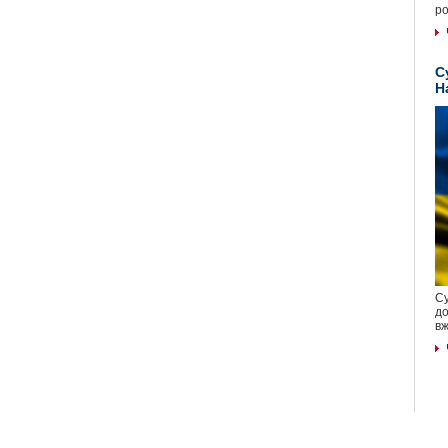
ро
С
Н
Су
до
вж