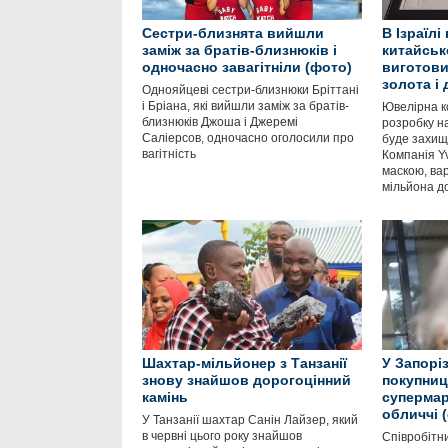
Сестри-близнята вийшли
В Ізраїлі
заміж за братів-близнюків і
китайськ
одночасно завагітніли (фото)
виготови
золота і 
Однояйцеві сестри-близнюки Бріттані
і Бріана, які вийшли заміж за братів-
Ювелірна к
близнюків Джоша і Джеремі
розробку н
Саліерсов, одночасно оголосили про
буде захищ
вагітність
Компанія Y
маскою, вар
мільйона до
Шахтар-мільйонер з Танзанії
У Запоріз
знову знайшов дорогоцінний
покупниц
камінь
супермар
обличчі 
У Танзанії шахтар Санін Лайзер, який
в червні цього року знайшов
Співробітн