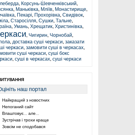
леберда
,
Корсунь-Шевченківський
,
сянка
,
Маньківка
,
Мліїв
,
Монастирище
,
чаївка
,
Пекарі
,
Прохорівка
,
Свидівок
,
іла
,
Старосілля
,
Сушки
,
Тальне
,
раїна
,
Умань
,
Хрещатик
,
Христинівка
,
еркаси
,
Чигирин
,
Чорнобай
,
пола
,
доставка суші черкаси
,
заказати
ші черкаси
,
замовити суші в черкасах
,
мовити суші черкаси
,
суші бокс
ркаси
,
суші в черкасах
,
суші черкаси
ПИТУВАННЯ
Оцініть наш портал
Найкращий з новостних
Непоганий сайт
Влаштовує... але...
Зустрічав і трохи краще
Зовсім не сподобався