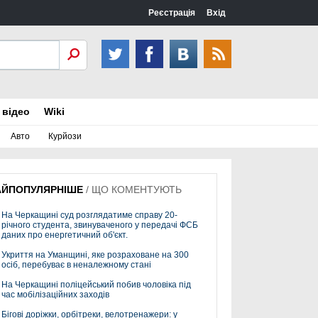
Реєстрація
Вхід
 відео
Wiki
Авто
Курйози
АЙПОПУЛЯРНІШЕ
/
ЩО КОМЕНТУЮТЬ
На Черкащині суд розглядатиме справу 20-
річного студента, звинуваченого у передачі ФСБ
даних про енергетичний об'єкт.
Укриття на Уманщині, яке розраховане на 300
осіб, перебуває в неналежному стані
На Черкащині поліцейський побив чоловіка під
час мобілізаційних заходів
Бігові доріжки, орбітреки, велотренажери: у