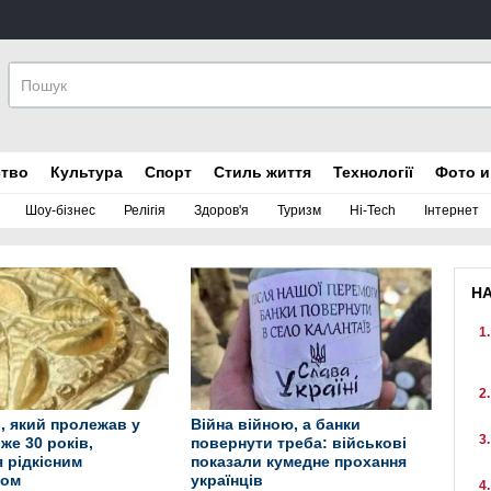
ство
Культура
Спорт
Стиль життя
Технології
Фото и
Шоу-бізнес
Релігія
Здоров'я
Туризм
Hi-Tech
Інтернет
Н
, який пролежав у
Війна війною, а банки
же 30 років,
повернути треба: військові
 рідкісним
показали кумедне прохання
том
українців