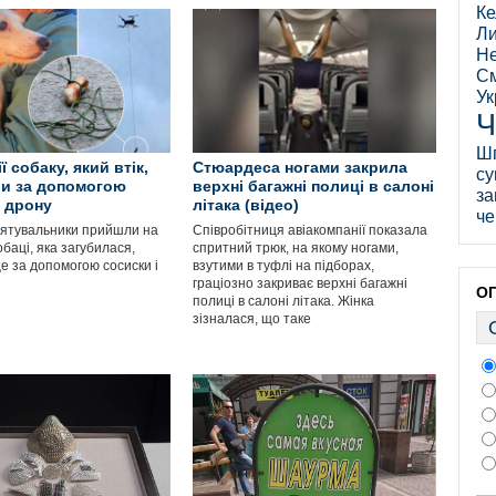
Ке
Ли
Не
См
Ук
Ч
Ш
ї собаку, який втік,
Стюардеса ногами закрила
су
и за допомогою
верхні багажні полиці в салоні
за
і дрону
літака (відео)
че
 рятувальники прийшли на
Співробітниця авіакомпанії показала
баці, яка загубилася,
спритний трюк, на якому ногами,
е за допомогою сосиски і
взутими в туфлі на підборах,
граціозно закриває верхні багажні
О
полиці в салоні літака. Жінка
зізналася, що таке