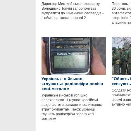
Директор Миколаївського зоопарку
Перстень, 
Володимир Топчій запропонував
30 років, в
відправити до Німеччини леопардів –
артефактом
в обмін на танки Leopard 2.
стерлінгів.
власнику за
Українські військові
"Обнять і
«глушать» радіоефіри росіян
кепкують
хеві-металом
Солдати Ро
приїжджают
Українські військові успішно
формі радян
перехоплюють і глушать російські
активно кеп
радіочастоти, завдаючи величезних
втрат окупантам. Також українці
глушать радіоефіри ворога хеві-
металом