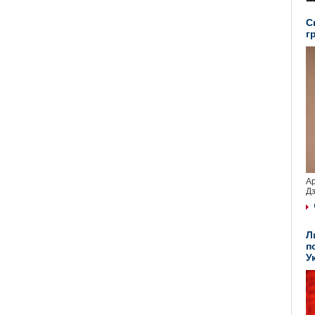
С
г
Ар
Дз
Л
п
У