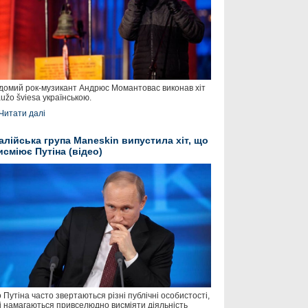
домий рок-музикант Андрюс Момантовас виконав хіт
užo šviesa українською.
Читати далі
талійська група Maneskin випустила хіт, що
исміює Путіна (відео)
 Путіна часто звертаються різні публічні особистості,
і намагаються привселюдно висміяти діяльність