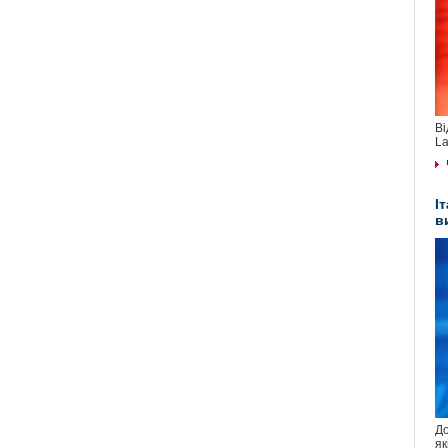
Ві
La
І
в
До
як