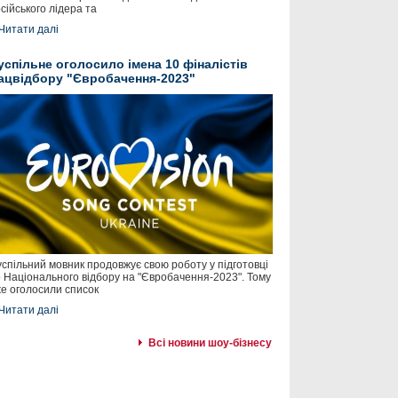
сійського лідера та
Читати далі
успільне оголосило імена 10 фіналістів
ацвідбору "Євробачення-2023"
спільний мовник продовжує свою роботу у підготовці
 Національного відбору на "Євробачення-2023". Тому
е оголосили список
Читати далі
Всі новини шоу-бізнесу