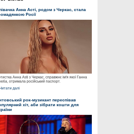
півачка Анна Асті, родом з Черкас, стала
ромадянкою Росії
тистка Анна Asti з Черкас, справжнє ім'я якої Ганна
юба, отримала російський паспорт.
Читати далі
итовський рок-музикант переспівав
опулярний хіт, аби зібрати кошти для
країни