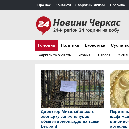
Про нас
Контакти
Зворотній зв'язок
Правила
Головна
Політика
Економіка
Суспіль
Черкаси та область
Україна
Європа
У світі
Директор Миколаївського
Перстень
зоопарку запропонував
шафі май
обміняти леопардів на танки
виявився
Leopard
артефак