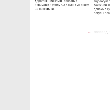
дорогоцінний камінь танзанит і
відреагува
отримав від уряду $ 3,4 млн, зміг знову
захисний за
це повторити.
одному з с
покупці пом
←
попередн