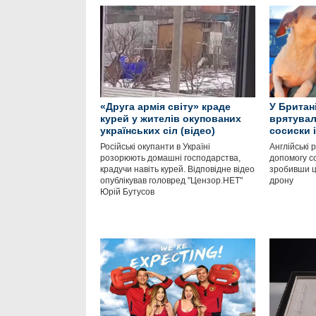
«Друга армія світу» краде
У Британі
курей у жителів окупованих
врятувал
українських сіл (відео)
сосиски 
Російські окупанти в Україні
Англійські
розорюють домашні господарства,
допомогу со
крадучи навіть курей. Відповідне відео
зробивши ц
опублікував головред "Цензор.НЕТ"
дрону
Юрій Бутусов