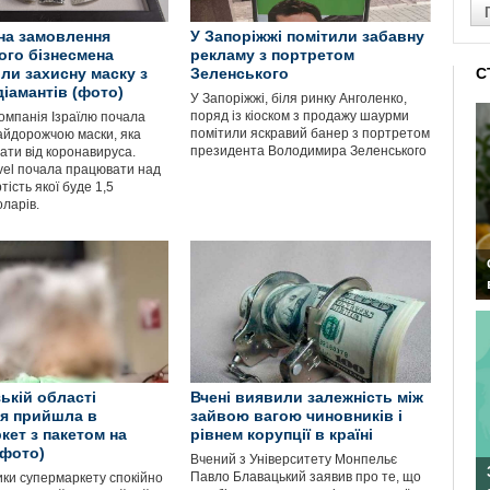
 на замовлення
У Запоріжжі помітили забавну
ого бізнесмена
рекламу з портретом
ли захисну маску з
Зеленського
С
діамантів (фото)
У Запоріжжі, біля ринку Анголенко,
поряд із кіоском з продажу шаурми
омпанія Ізраїлю почала
помітили яскравий банер з портретом
айдорожчою маски, яка
президента Володимира Зеленського
ати від коронавируса.
vel почала працювати над
тість якої буде 1,5
ларів.
ькій області
Вчені виявили залежність між
я прийшла в
зайвою вагою чиновників і
кет з пакетом на
рівнем корупції в країні
(фото)
Вчений з Університету Монпельє
Павло Блавацький заявив про те, що
ики супермаркету спокійно