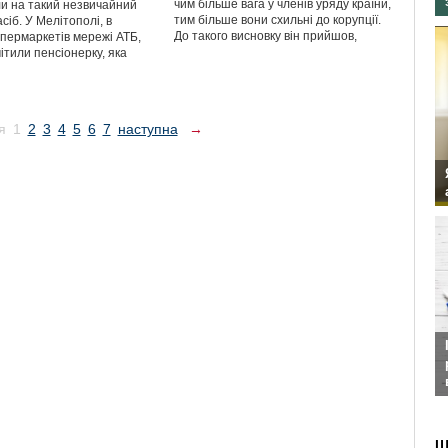
чим більше вага у членів уряду країни,
ли на такий незвичайний
тим більше вони схильні до корупції.
сіб. У Мелітополі, в
До такого висновку він прийшов,
упермаркетів мережі АТБ,
ітили пенсіонерку, яка
я
1
2
3
4
5
6
7
наступна
→
Ш