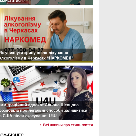
захиститися?
Як уникнути зриву після лікування
алкоголізму в Черкасах “НАРКОМЕД”
Імміграційний адвокат Альона Шевцова
розповіла про легальні способи залишитися
в США після скасування U4U
Всі новини про стиль життя
ОУ-БІЗНЕС