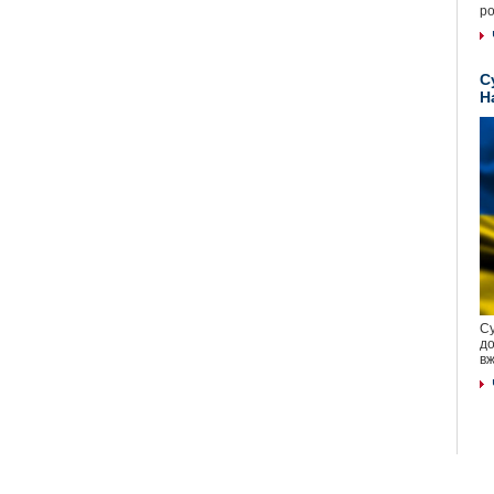
ро
С
Н
Су
до
вж