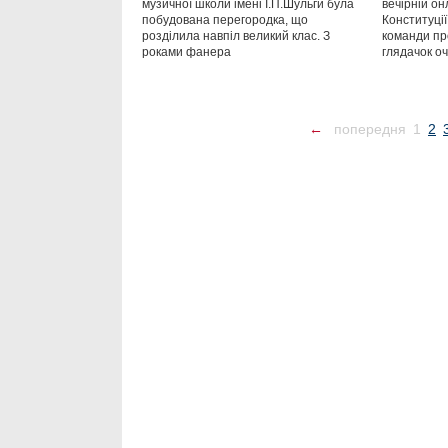
музичної школи імені І.П.Шульги була
вечірній о
побудована перегородка, що
Конституції
розділила навпіл великий клас. З
команди про
роками фанера
глядачок оч
←
попередня
1
2