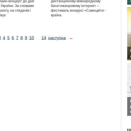
нлайн-концерт до Дня
дистанційному міжнародному
 України. За словами
багатожанровому інтернет –
екту, на глядачів і
фестиваль конкурсі «Самоцвіти -
ікує
країна
3
4
5
6
7
8
9
10
...
14
наступна
→
Ш