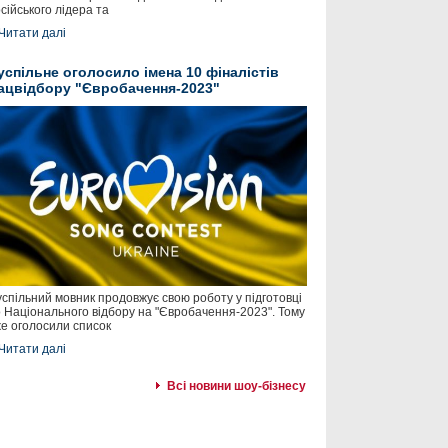
сійського лідера та
Читати далі
успільне оголосило імена 10 фіналістів
ацвідбору "Євробачення-2023"
спільний мовник продовжує свою роботу у підготовці
 Національного відбору на "Євробачення-2023". Тому
е оголосили список
Читати далі
Всі новини шоу-бізнесу