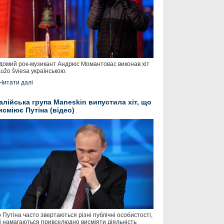
домий рок-музикант Андрюс Момантовас виконав хіт
užo šviesa українською.
Читати далі
талійська група Maneskin випустила хіт, що
исміює Путіна (відео)
 Путіна часто звертаються різні публічні особистості,
і намагаються привселюдно висміяти діяльність