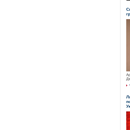
С
г
Ар
Дз
Л
п
У