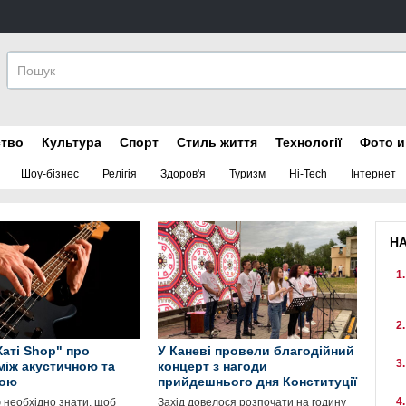
ство
Культура
Спорт
Стиль життя
Технології
Фото и
Шоу-бізнес
Релігія
Здоров'я
Туризм
Hi-Tech
Інтернет
Н
Хаті Shop" про
У Каневі провели благодійний
між акустичною та
концерт з нагоди
рою
прийдешнього дня Конституції
 необхідно знати, щоб
Захід довелося розпочати на годину