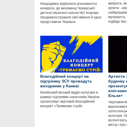
вибрати, я
Нещодавно відбулися різноманітні
купити - ак
конкурси, де вихованці Черкаської
найкращим 
дитячої музичної школи №2 яскраво
музиканта, 
продемонстрували свої вміння й гідно
підійде бас
представили Черкаси.
Благодійний концерт на
Артисти 
підтримку ЗСУ проведуть
будинку 
вихідними у Каневі
презенту
кліп-кав
Канівський міський відділ культури в
Ельзи»
рамках підтримки захисників України
організовує черговий благодійний
Черговим м
концерт «Тримаємо стрій»
відзначивс
золотоніськ
культури. О
волонтерсь
митці і про