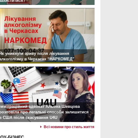
захиститися?
Як уникнути зриву після лікування
алкоголізму в Черкасах “НАРКОМЕД”
Імміграційний адвокат Альона Шевцова
розповіла про легальні способи залишитися
в США після скасування U4U
Всі новини про стиль життя
ОУ-БІЗНЕС