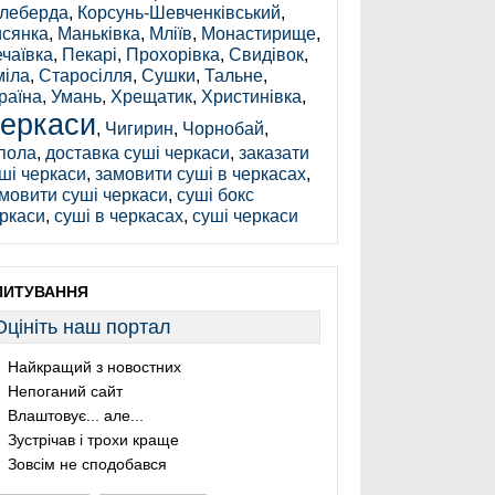
леберда
,
Корсунь-Шевченківський
,
сянка
,
Маньківка
,
Мліїв
,
Монастирище
,
чаївка
,
Пекарі
,
Прохорівка
,
Свидівок
,
іла
,
Старосілля
,
Сушки
,
Тальне
,
раїна
,
Умань
,
Хрещатик
,
Христинівка
,
еркаси
,
Чигирин
,
Чорнобай
,
пола
,
доставка суші черкаси
,
заказати
ші черкаси
,
замовити суші в черкасах
,
мовити суші черкаси
,
суші бокс
ркаси
,
суші в черкасах
,
суші черкаси
ПИТУВАННЯ
Оцініть наш портал
Найкращий з новостних
Непоганий сайт
Влаштовує... але...
Зустрічав і трохи краще
Зовсім не сподобався