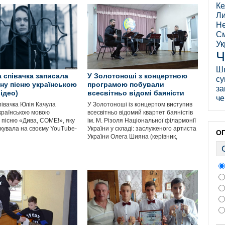
Ке
Ли
Не
См
Ук
Ч
Ш
 співачка записала
У Золотоноші з концертною
су
ну пісню українською
програмою побували
за
ідео)
всесвітньо відомі баяністи
че
півачка Юлія Качула
У Золотоноші із концертом виступив
країнською мовою
всесвітньо відомий квартет баяністів
 пісню «Дива, COME!», яку
ім. М. Різоля Національної філармонії
ікувала на своєму YouTube-
України у складі: заслуженого артиста
О
України Олега Шияна (керівник,