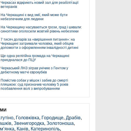
Черкасах відкриють новий зал для реабілітації
ветеранів
На Черкащині є вид змії, який може бути
небезпечним для людини
На Черкащину насуваються грози, град і шквали:
синоптики оголосили жовтий рівень небезпеки
7 тисяч доларів за «вирішення питання»: на
Черкащині затримали чоловіка, який обіцяв
допомогти з оформленням інвалідності дитині
Ще одна релігійна громада на Черкащині
приєдналася до ПЦУ
Черкаський ЛНЗ зіграв унічию з Гентом у
дебютному матчі єврокубків
Помістив собак у мішок і забив до смерті
пляшкою: суд призначив чоловіку 5 років
позбавлення волі з випробуванням
ЕМИ
тутіно
,
Головківка
,
Городище
,
Драбів
,
ашків
,
Звенигородка
,
Золотоноша
,
м’янка
,
Канів
,
Катеринопіль
,