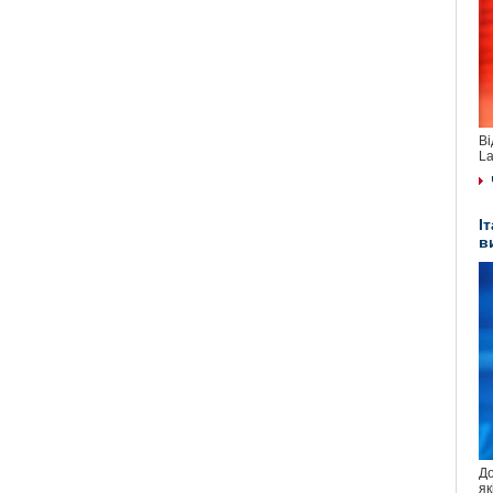
Ві
La
І
в
До
як