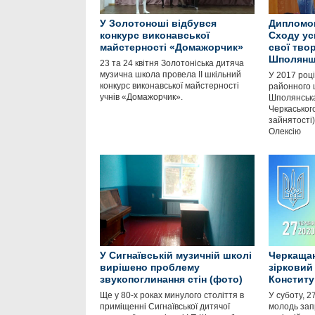
У Золотоноші відбувся
Дипломов
конкурс виконавської
Сходу ус
майстерності «Домажорчик»
свої твор
Шполянщ
23 та 24 квітня Золотоніська дитяча
музична школа провела II шкільний
У 2017 роц
конкурс виконавської майстерності
районного ц
учнів «Домажорчик».
Шполянська
Черкаськог
зайнятості
Олексію
У Сигнаївській музичній школі
Черкащан
вирішено проблему
зірковий
звукопоглинання стін (фото)
Конституц
Ще у 80-х роках минулого століття в
У суботу, 2
приміщенні Сигнаївської дитячої
молодь зап