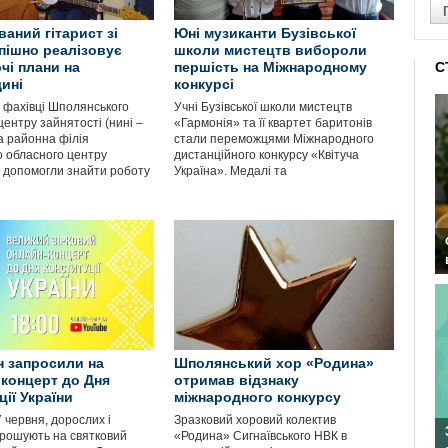
аний гітарист зі
Юні музиканти Бузівської
пішно реалізовує
школи мистецтв вибороли
чі плани на
першість на Міжнародному
С
ині
конкурсі
і фахівці Шполянського
Учні Бузівської школи мистецтв
ентру зайнятості (нині –
«Гармонія» та її квартет баритонів
 районна філія
стали переможцями Міжнародного
о обласного центру
дистанційного конкурсу «Квітуча
) допомогли знайти роботу
Україна». Медалі та
 запросили на
Шполянський хор «Родина»
 концерт до Дня
отримав відзнаку
ії України
міжнародного конкурсу
7 червня, дорослих і
Зразковий хоровий колектив
рошують на святковий
«Родина» Сигнаївського НВК в