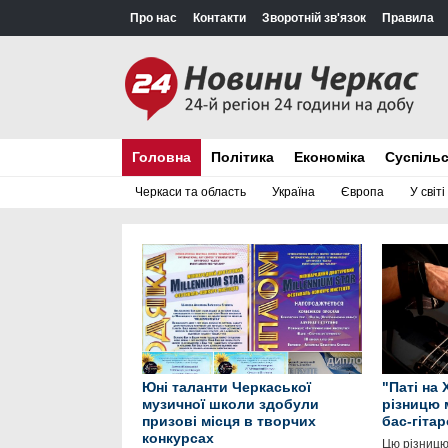
Про нас
Контакти
Зворотній зв'язок
Правила
Головна
Політика
Економіка
Суспіль
Черкаси та область
Україна
Європа
У світі
Юні таланти Черкаської
"Паті на 
музичної школи здобули
різницю 
призові місця в творчих
бас-гіта
конкурсах
Цю різницю