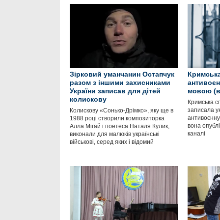
Зірковий уманчанин Остапчук
Кримська
разом з іншими захисниками
антивоєн
України записав для дітей
мовою (в
колискову
Кримська с
записала у
Колискову «Сонько-Дрімко», яку ще в
антивоєнну
1988 році створили композиторка
вона опубл
Алла Мігай і поетеса Наталя Кулик,
каналі
виконали для малюків українські
військові, серед яких і відомий