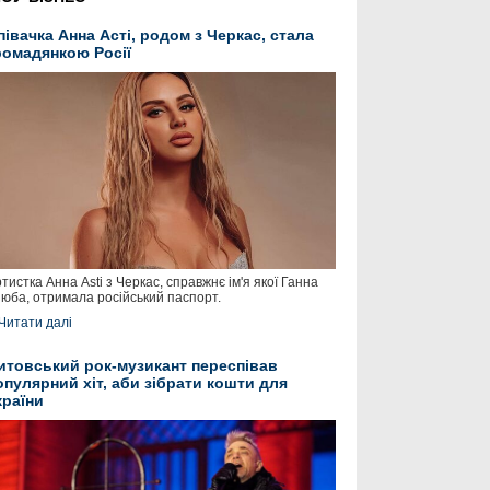
півачка Анна Асті, родом з Черкас, стала
ромадянкою Росії
тистка Анна Asti з Черкас, справжнє ім'я якої Ганна
юба, отримала російський паспорт.
Читати далі
итовський рок-музикант переспівав
опулярний хіт, аби зібрати кошти для
країни