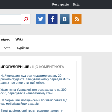
Реєстрація
Вхід
 відео
Wiki
Авто
Курйози
АЙПОПУЛЯРНІШЕ
/
ЩО КОМЕНТУЮТЬ
На Черкащині суд розглядатиме справу 20-
річного студента, звинуваченого у передачі ФСБ
даних про енергетичний об'єкт.
Укриття на Уманщині, яке розраховане на 300
осіб, перебуває в неналежному стані
На Черкащині поліцейський побив чоловіка під
час мобілізаційних заходів
Бігові доріжки, орбітреки, велотренажери: у