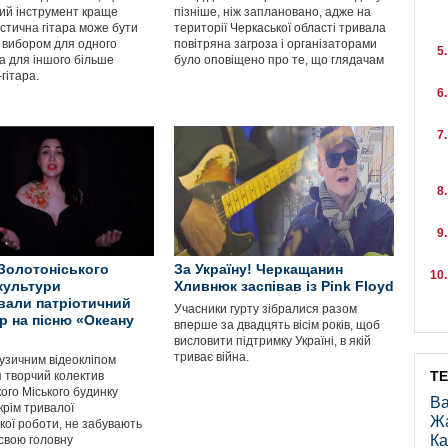
кий інструмент краще
пізніше, ніж заплановано, адже на
устична гітара може бути
території Черкаської області тривала
вибором для одного
повітряна загроза і організаторами
а для іншого більше
було оповіщено про те, що глядачам
-гітара.
Золотоніського
За Україну! Черкащанин
культури
Хливнюк заспівав із Pink Floyd
вали патріотичний
Учасники гурту зібралися разом
ер на пісню «Океану
вперше за двадцять вісім років, щоб
висловити підтримку Україні, в якій
триває війна.
узичним відеокліпом
Т
я творчий колектив
ого Міського будинку
Ва
крім тривалої
Ж
кої роботи, не забувають
Ка
 свою головну