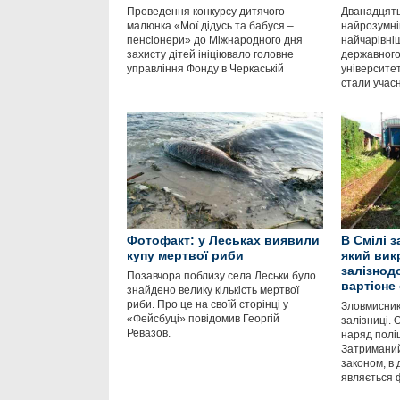
Проведення конкурсу дитячого
Дванадцять
малюнка «Мої дідусь та бабуся –
найрозумні
пенсіонери» до Міжнародного дня
найчарівні
захисту дітей ініціювало головне
державного
управління Фонду в Черкаській
університе
стали учас
Фотофакт: у Леськах виявили
В Смілі 
купу мертвої риби
який вик
залізнод
Позавчора поблизу села Леськи було
вартісне
знайдено велику кількість мертвої
риби. Про це на своїй сторінці у
Зловмисник
«Фейсбуці» повідомив Георгій
залізниці.
Ревазов.
наряд поліц
Затриманий
законом, в 
являється 