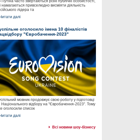
 Путіна часто звертаються різні публічні особистості,
і намагаються привселюдно висміяти діяльність
сійського лідера та
Читати далі
успільне оголосило імена 10 фіналістів
ацвідбору "Євробачення-2023"
спільний мовник продовжує свою роботу у підготовці
 Національного відбору на "Євробачення-2023". Тому
е оголосили список
Читати далі
Всі новини шоу-бізнесу