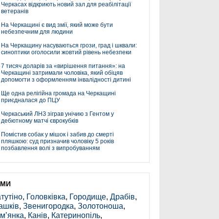
Черкасах відкриють новий зал для реабілітації
ветеранів
На Черкащині є вид змії, який може бути
небезпечним для людини
На Черкащину насуваються грози, град і шквали:
синоптики оголосили жовтий рівень небезпеки
7 тисяч доларів за «вирішення питання»: на
Черкащині затримали чоловіка, який обіцяв
допомогти з оформленням інвалідності дитині
Ще одна релігійна громада на Черкащині
приєдналася до ПЦУ
Черкаський ЛНЗ зіграв унічию з Гентом у
дебютному матчі єврокубків
Помістив собак у мішок і забив до смерті
пляшкою: суд призначив чоловіку 5 років
позбавлення волі з випробуванням
ЕМИ
тутіно
,
Головківка
,
Городище
,
Драбів
,
ашків
,
Звенигородка
,
Золотоноша
,
м’янка
,
Канів
,
Катеринопіль
,