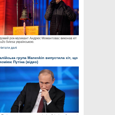
домий рок-музикант Андрюс Момантовас виконав хіт
užo šviesa українською.
Читати далі
талійська група Maneskin випустила хіт, що
исміює Путіна (відео)