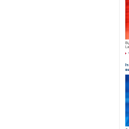
Ві
La
І
в