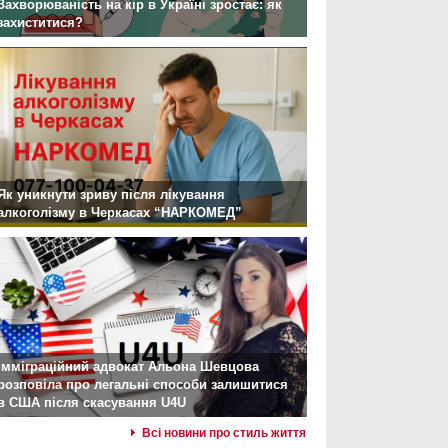
Захворюваність на кір в Україні зростає: як
захиститися?
Як уникнути зриву після лікування
алкоголізму в Черкасах “НАРКОМЕД”
Імміграційний адвокат Альона Шевцова
розповіла про легальні способи залишитися
в США після скасування U4U
Всі новини про стиль життя