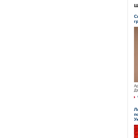
Ш
С
г
Ар
Дз
Л
п
У