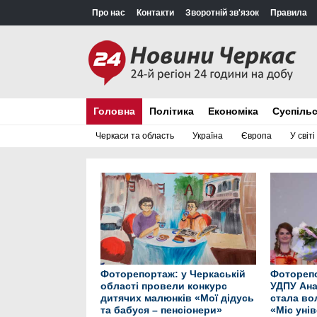
Про нас
Контакти
Зворотній зв'язок
Правила
Головна
Політика
Економіка
Суспіль
Черкаси та область
Україна
Європа
У світі
Фоторепортаж: у Черкаській
Фоторепо
області провели конкурс
УДПУ Ана
дитячих малюнків «Мої дідусь
стала во
та бабуся – пенсіонери»
«Міс уні