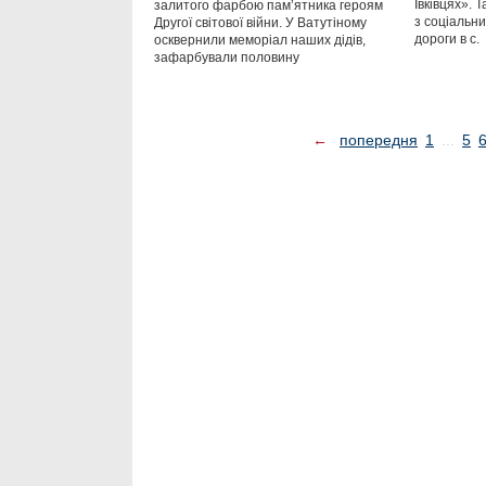
Івківцях». 
залитого фарбою пам’ятника героям
з соціальн
Другої світової війни. У Ватутіному
дороги в с.
осквернили меморіал наших дідів,
зафарбували половину
←
попередня
1
...
5