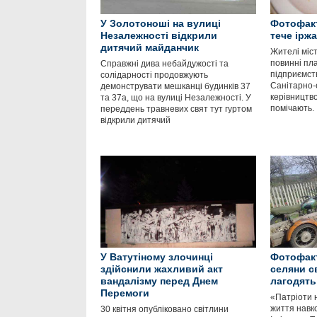
У Золотоноші на вулиці
Фотофакт
Незалежності відкрили
тече ірж
дитячий майданчик
Жителі міс
повинні пл
Справжні дива небайдужості та
підприємств
солідарності продовжують
Санітарно-
демонструвати мешканці будинків 37
керівництв
та 37а, що на вулиці Незалежності. У
помічають.
переддень травневих свят тут гуртом
відкрили дитячий
У Ватутіному злочинці
Фотофакт
здійснили жахливий акт
селяни с
вандалізму перед Днем
лагодять
Перемоги
«Патріоти 
життя навк
30 квітня опубліковано світлини