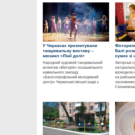
У Черкасах презентували
Фоторепо
танцювальну виставу –
Балі роз
мюзикл «Лінії долі»
сумок зі
Народний художній танцювальний
Авторські с
колектив «Вікторія» позашкільного
натуральної
навчального закладу
крокодила 
«Багатопрофільний молодіжний
на райсько
центр» Черкаської міської ради у
засновнико
Сеньковськ