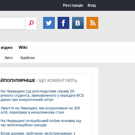
Реєстрація
Вхід
 відео
Wiki
Авто
Курйози
АЙПОПУЛЯРНІШЕ
/
ЩО КОМЕНТУЮТЬ
На Черкащині суд розглядатиме справу 20-
річного студента, звинуваченого у передачі ФСБ
даних про енергетичний об'єкт.
Укриття на Уманщині, яке розраховане на 300
осіб, перебуває в неналежному стані
На Черкащині поліцейський побив чоловіка під
час мобілізаційних заходів
Бігові доріжки, орбітреки, велотренажери: у