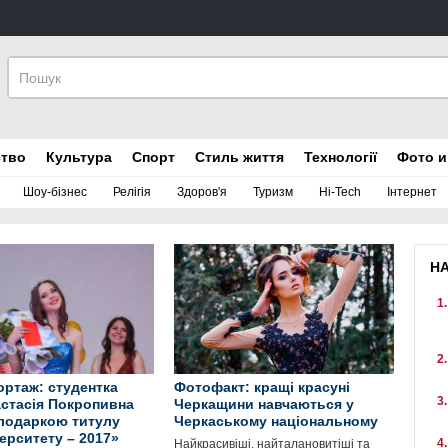
ство
Культура
Спорт
Стиль життя
Технології
Фото и
Шоу-бізнес
Релігія
Здоров'я
Туризм
Hi-Tech
Інтернет
Н
ртаж: студентка
Фотофакт: кращі красуні
стасія Покропивна
Черкащини навчаються у
лодаркою титулу
Черкаському національному
верситету – 2017»
Найкрасивіші, найталановитіші та