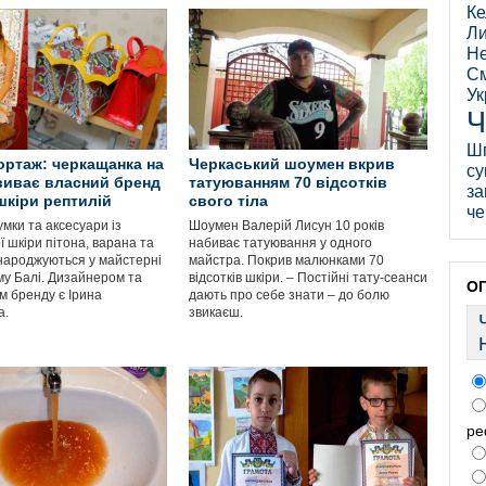
Ке
Ли
Не
См
Ук
Ч
Ш
ртаж: черкащанка на
Черкаський шоумен вкрив
су
виває власний бренд
татуюванням 70 відсотків
за
 шкіри рептилій
свого тіла
че
умки та аксесуари із
Шоумен Валерій Лисун 10 років
 шкіри пітона, варана та
набиває татуювання у одного
народжуються у майстерні
майстра. Покрив малюнками 70
му Балі. Дизайнером та
відсотків шкіри. – Постійні тату-сеанси
О
м бренду є Ірина
дають про себе знати – до болю
а.
звикаєш.
ре