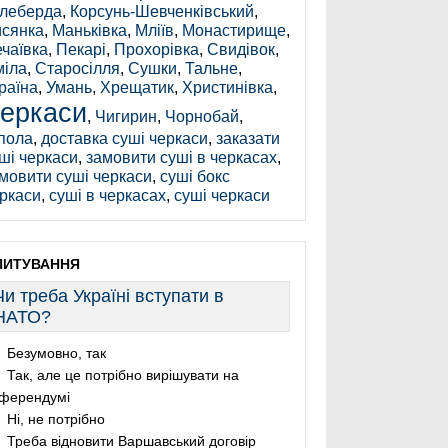
леберда
,
Корсунь-Шевченківський
,
сянка
,
Маньківка
,
Мліїв
,
Монастирище
,
чаївка
,
Пекарі
,
Прохорівка
,
Свидівок
,
іла
,
Старосілля
,
Сушки
,
Тальне
,
раїна
,
Умань
,
Хрещатик
,
Христинівка
,
еркаси
,
Чигирин
,
Чорнобай
,
пола
,
доставка суші черкаси
,
заказати
ші черкаси
,
замовити суші в черкасах
,
мовити суші черкаси
,
суші бокс
ркаси
,
суші в черкасах
,
суші черкаси
ПИТУВАННЯ
Чи треба Україні вступати в
НАТО?
Безумовно, так
Так, але це потрібно вирішувати на
ферендумі
Ні, не потрібно
Треба відновити Варшавський договір