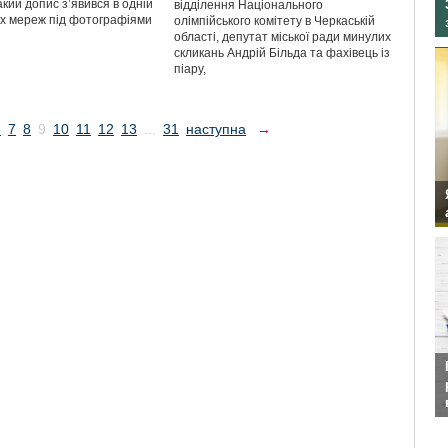
Такий допис з’явився в одній
відділення Національного
их мереж під фотографіями
олімпійського комітету в Черкаській
області, депутат міської ради минулих
скликань Андрій Більда та фахівець із
піару,
6
7
8
9
10
11
12
13
...
31
наступна
→