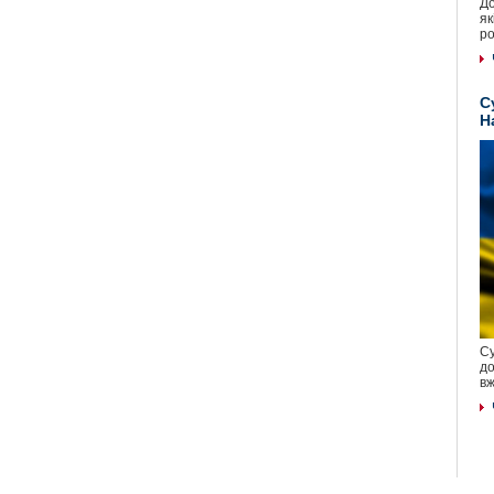
До
як
ро
С
Н
Су
до
вж