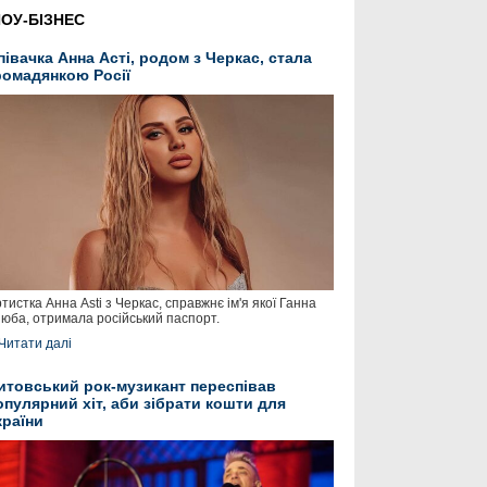
ОУ-БІЗНЕС
півачка Анна Асті, родом з Черкас, стала
ромадянкою Росії
тистка Анна Asti з Черкас, справжнє ім'я якої Ганна
юба, отримала російський паспорт.
Читати далі
итовський рок-музикант переспівав
опулярний хіт, аби зібрати кошти для
країни