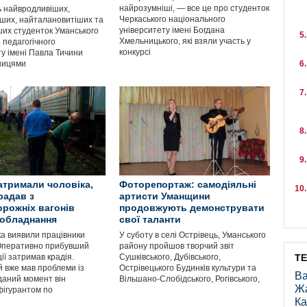
найрозумніші, — все це про студенток
 найвродливіших,
Черкаського національного
ших, найталановитіших та
університету імені Богдана
ших студенток Уманського
Хмельницького, які взяли участь у
 педагогічного
конкурсі
ту імені Павла Тичини
ницями
затримали чоловіка,
Фоторепортаж: самодіяльні
радав з
артисти Уманщини
орожніх вагонів
продовжують демонструвати
 обладнання
свої таланти
а виявили працівники
У суботу в селі Острівець, Уманського
 Оперативно прибувший
району пройшов творчий звіт
ії затримав крадія.
Сушківського, Дубівського,
Т
 вже мав проблеми із
Острівецького Будинків культури та
Ва
даний момент він
Вільшано-Слобідського, Рогівського,
Ж
фігурантом по
Ка