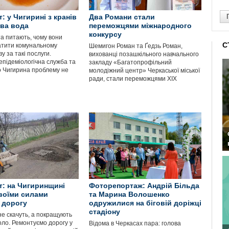
: у Чигирині з кранів
Два Романи стали
ава вода
переможцями міжнародного
конкурсу
та питають, чому вони
С
атити комунальному
Шемигон Роман та Ґедзь Роман,
у за такі послуги.
вихованці позашкільного навчального
епідеміологічна служба та
закладу «Багатопрофільний
о Чигирина проблему не
молодіжний центр» Черкаської міської
ради, стали переможцями ХІХ
: на Чигиринщині
Фоторепортаж: Андрій Більда
воїми силами
та Марина Волошенко
 дорогу
одружилися на біговій доріжці
стадіону
не скачуть, а покращують
оло. Ремонтуємо дорогу у
Відома в Черкасах пара: голова