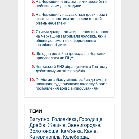
На Черкащині є вид змії, який може бути
небезпечним для людини
На Черкащину насуваються грози, град і
шквали: синоптики оголосили жовтий
рівень небезпеки
7 тисяч доларів за «вирішення питання»:
на Черкащині затримали чоловіка, який
обіцяв допомогти з оформленням
інвалідності дитині
Ще одна релігійна громада на Черкащині
приєдналася до ПЦУ
Черкаський ЛНЗ зіграв унічию з Гентом у
дебютному матчі єврокубків
Помістив собак у мішок і забив до смерті
пляшкою: суд призначив чоловіку 5 років
позбавлення волі з випробуванням
ТЕМИ
Ватутіно
,
Головківка
,
Городище
,
Драбів
,
Жашків
,
Звенигородка
,
Золотоноша
,
Кам’янка
,
Канів
,
Катеринопіль
,
Келеберда
,