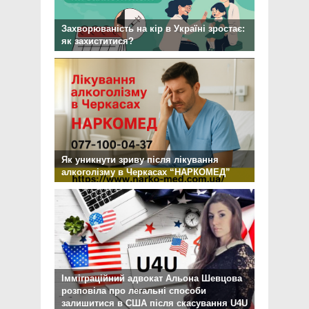
Захворюваність на кір в Україні зростає:
як захиститися?
Як уникнути зриву після лікування
алкоголізму в Черкасах “НАРКОМЕД”
Імміграційний адвокат Альона Шевцова
розповіла про легальні способи
залишитися в США після скасування U4U