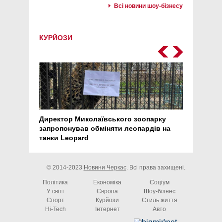
Всі новини шоу-бізнесу
КУРЙОЗИ
Директор Миколаївського зоопарку
Перс
запропонував обміняти леопардів на
30 ро
танки Leopard
арте
© 2014-2023
Новини Черкас
. Всі права захищені.
Політика
Економіка
Соціум
У світі
Європа
Шоу-бізнес
Спорт
Курйози
Стиль життя
Hi-Tech
Інтернет
Авто