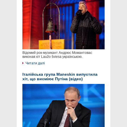
Відомий рок-музикант Андрюс Момантовас
виконав хіт Laužo šviesa українською.
Читати далі
Італійська група Maneskin випустила
хіт, що висміює Путіна (відео)