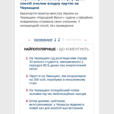
спосіб очолив владну партію на
Черкащині
Квазіпартія прем’єр-міністра України на
Черкащині «Народний Фронт» судячи з офіційних
повідомлень отримала свого очільника. У
неприродній спосіб, без проведення
←
попередня
1
2
3
наступна
→
НАЙПОПУЛЯРНІШЕ
/
ЩО КОМЕНТУЮТЬ
На Черкащині суд розглядатиме справу
20-річного студента, звинуваченого у
передачі ФСБ даних про енергетичний
об'єкт.
Укриття на Уманщині, яке розраховане
на 300 осіб, перебуває в неналежному
стані
На Черкащині поліцейський побив
чоловіка під час мобілізаційних заходів
Бігові доріжки, орбітреки,
велотренажери: у Черкасах відкриють
новий зал для реабілітації ветеранів