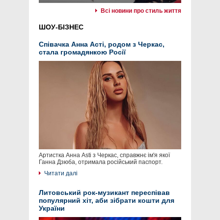
Всі новини про стиль життя
ШОУ-БІЗНЕС
Співачка Анна Асті, родом з Черкас,
стала громадянкою Росії
Артистка Анна Asti з Черкас, справжнє ім'я якої
Ганна Дзюба, отримала російський паспорт.
Читати далі
Литовський рок-музикант переспівав
популярний хіт, аби зібрати кошти для
України