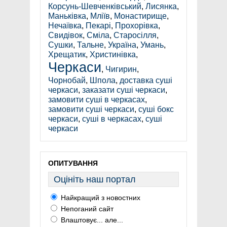
Корсунь-Шевченківський
,
Лисянка
,
Маньківка
,
Мліїв
,
Монастирище
,
Нечаївка
,
Пекарі
,
Прохорівка
,
Свидівок
,
Сміла
,
Старосілля
,
Сушки
,
Тальне
,
Україна
,
Умань
,
Хрещатик
,
Христинівка
,
Черкаси
,
Чигирин
,
Чорнобай
,
Шпола
,
доставка суші
черкаси
,
заказати суші черкаси
,
замовити суші в черкасах
,
замовити суші черкаси
,
суші бокс
черкаси
,
суші в черкасах
,
суші
черкаси
ОПИТУВАННЯ
Оцініть наш портал
Найкращий з новостних
Непоганий сайт
Влаштовує... але...