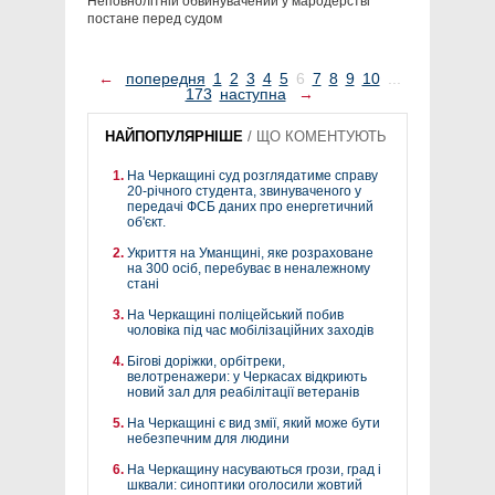
Неповнолітній обвинувачений у мародерстві
постане перед судом
←
попередня
1
2
3
4
5
6
7
8
9
10
...
173
наступна
→
НАЙПОПУЛЯРНІШЕ
/
ЩО КОМЕНТУЮТЬ
На Черкащині суд розглядатиме справу
20-річного студента, звинуваченого у
передачі ФСБ даних про енергетичний
об'єкт.
Укриття на Уманщині, яке розраховане
на 300 осіб, перебуває в неналежному
стані
На Черкащині поліцейський побив
чоловіка під час мобілізаційних заходів
Бігові доріжки, орбітреки,
велотренажери: у Черкасах відкриють
новий зал для реабілітації ветеранів
На Черкащині є вид змії, який може бути
небезпечним для людини
На Черкащину насуваються грози, град і
шквали: синоптики оголосили жовтий