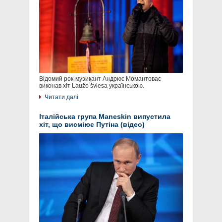
Відомий рок-музикант Андрюс Момантовас
виконав хіт Laužo šviesa українською.
Читати далі
Італійська група Maneskin випустила
хіт, що висміює Путіна (відео)