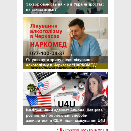
Захворюваність на кір в Україні зростає:
як захиститися?
Як уникнути зриву після лікування
алкоголізму в Черкасах “НАРКОМЕД”
Імміграційний адвокат Альона Шевцова
розповіла про легальні способи
залишитися в США після скасування U4U
Всі новини про стиль життя