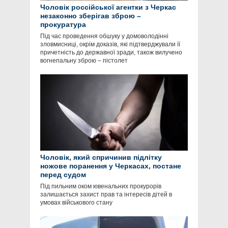
Чоловік россійської агентки з Черкас
незаконно зберігав зброю –
прокуратура
Під час проведення обшуку у домоволодінні
зловмисниці, окрім доказів, які підтверджували її
причетність до державної зради, також вилучено
вогнепальну зброю – пістолет
Чоловік, який спричинив підлітку
ножове поранення у Черкасах, постане
перед судом
Під пильним оком ювенальних прокурорів
залишається захист прав та інтересів дітей в
умовах військового стану