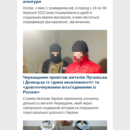
агентури
Особи, з яких 1 громадянка рф, в період з 16 по 30
березня 2022 року поширювали в одній із
соціальних мереж матеріали, в яких міститься
глорифікація (восхваляння, звеличення)
Черкащанин привітав жителів Луганська
і Донецька із «днем незалежності» та
«довгоочікуваним возз’єднанням із
Росією»
Служба безпеки України припинила злочинну
діяльність жителя Черкащини, який через
заборонені соцмережі агітував за порушення
територіальної цілісності України