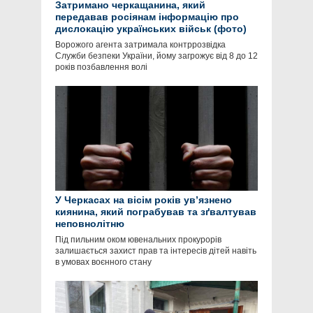
Затримано черкащанина, який
передавав росіянам інформацію про
дислокацію українських військ (фото)
Ворожого агента затримала контррозвідка
Служби безпеки України, йому загрожує від 8 до 12
років позбавлення волі
У Черкасах на вісім років ув’язнено
киянина, який пограбував та зґвалтував
неповнолітню
Під пильним оком ювенальних прокурорів
залишається захист прав та інтересів дітей навіть
в умовах воєнного стану