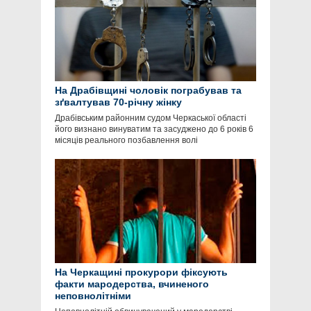
На Драбівщині чоловік пограбував та
зґвалтував 70-річну жінку
Драбівським районним судом Черкаської області
його визнано винуватим та засуджено до 6 років 6
місяців реального позбавлення волі
На Черкащині прокурори фіксують
факти мародерства, вчиненого
неповнолітніми