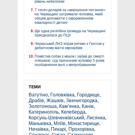
рівень небезпеки
7 тисяч доларів за «вирішення питання»:
на Черкащині затримали чоловіка, який
обіцяв допомогти з оформленням
інвалідності дитині
Ще одна релігійна громада на Черкащині
приєдналася до ПЦУ
Черкаський ЛНЗ зіграв унічию з Гентом у
дебютному матчі єврокубків
Помістив собак у мішок і забив до смерті
пляшкою: суд призначив чоловіку 5 років
позбавлення волі з випробуванням
ТЕМИ
Ватутіно
,
Головківка
,
Городище
,
Драбів
,
Жашків
,
Звенигородка
,
Золотоноша
,
Кам’янка
,
Канів
,
Катеринопіль
,
Келеберда
,
Корсунь-Шевченківський
,
Лисянка
,
Маньківка
,
Мліїв
,
Монастирище
,
Нечаївка
,
Пекарі
,
Прохорівка
,
Свидівок
,
Сміла
,
Старосілля
,