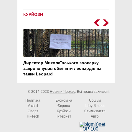
КУРЙОЗИ
Директор Миколаївського зоопарку
Перс
запропонував обміняти леопардів на
30 ро
танки Leopard
арте
© 2014-2023
Новини Черкас
. Всі права захищені.
Політика
Економіка
Соціум
У світі
Європа
Шоу-бізнес
Спорт
Курйози
Стиль життя
Hi-Tech
Інтернет
Авто