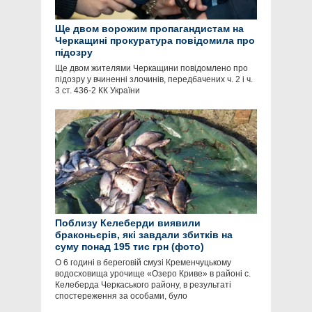
Ще двом ворожим пропагандистам на
Черкащині прокуратура повідомила про
підозру
Ще двом жителями Черкащини повідомлено про
підозру у вчиненні злочинів, передбачених ч. 2 і ч.
3 ст. 436-2 КК України
Поблизу Келеберди виявили
браконьєрів, які завдали збитків на
суму понад 195 тис грн (фото)
О 6 годині в береговій смузі Кременчуцькому
водосховища урочище «Озеро Криве» в районі с.
Келеберда Черкаського району, в результаті
спостереження за особами, було