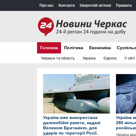
Про нас
Контакти
Зворотній зв'язок
Правила
Головна
Політика
Економіка
Суспіль
Черкаси та область
Україна
Європа
У світі
Україна вже використала
Україна 
далекобійні ракети, надані
280 міль
Великою Британією, для
російськ
ударів по території Росії.
Україна ма