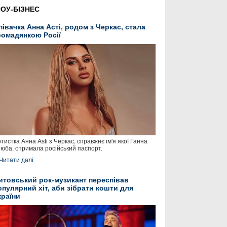
ОУ-БІЗНЕС
півачка Анна Асті, родом з Черкас, стала
ромадянкою Росії
тистка Анна Asti з Черкас, справжнє ім'я якої Ганна
юба, отримала російський паспорт.
Читати далі
итовський рок-музикант переспівав
опулярний хіт, аби зібрати кошти для
країни