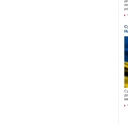
До
як
ро
С
Н
Су
до
вж