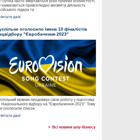
 Путіна часто звертаються різні публічні особистості,
і намагаються привселюдно висміяти діяльність
сійського лідера та
Читати далі
успільне оголосило імена 10 фіналістів
ацвідбору "Євробачення-2023"
спільний мовник продовжує свою роботу у підготовці
 Національного відбору на "Євробачення-2023". Тому
е оголосили список
Читати далі
Всі новини шоу-бізнесу