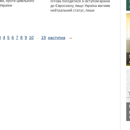
ма, проти цивільного
готова погодитися зі вступом країни
України
до Євросоюзу, якщо Україна матиме
нейтральний статус, пише
3
4
5
6
7
8
9
10
...
19
наступна
→