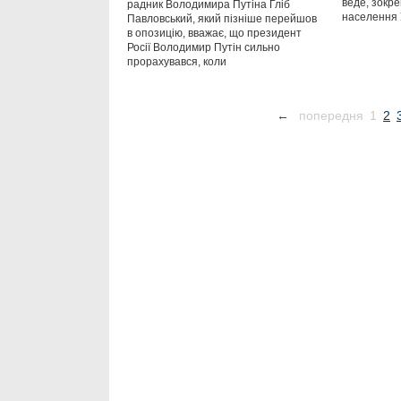
веде, зокре
радник Володимира Путіна Гліб
населення 
Павловський, який пізніше перейшов
в опозицію, вважає, що президент
Росії Володимир Путін сильно
прорахувався, коли
←
попередня
1
2