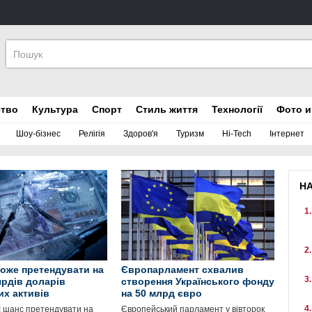
ство
Культура
Спорт
Стиль життя
Технології
Фото и
Шоу-бізнес
Релігія
Здоров'я
Туризм
Hi-Tech
Інтернет
Н
може претендувати на
Європарламент схвалив
ярдів доларів
створення Українського фонду
их активів
на 50 млрд євро
є шанс претендувати на
Європейський парламент у вівторок