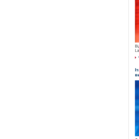
Ві
La
І
в