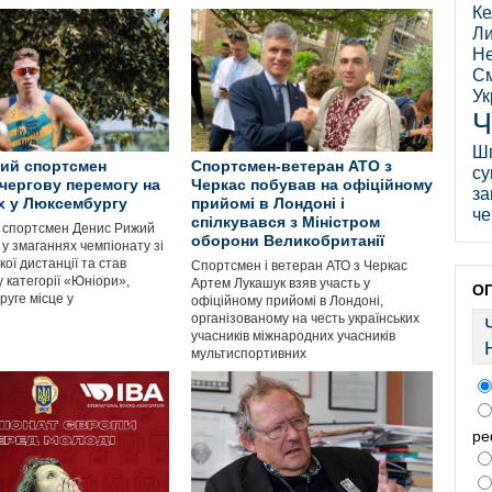
Ке
Ли
Не
См
Ук
Ч
Ш
ий спортсмен
Спортсмен-ветеран АТО з
су
чергову перемогу на
Черкас побував на офіційному
за
х у Люксембургу
прийомі в Лондоні і
че
спілкувався з Міністром
 спортсмен Денис Рижий
оборони Великобританії
 у змаганнях чемпіонату зі
ої дистанції та став
Спортсмен і ветеран АТО з Черкас
 категорії «Юніори»,
Артем Лукашук взяв участь у
О
руге місце у
офіційному прийомі в Лондоні,
організованому на честь українських
учасників міжнародних учасників
мультиспортивних
ре