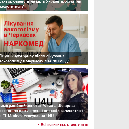
Захворюваність на кір в Україні зростає: як
захиститися?
Як уникнути зриву після лікування
алкоголізму в Черкасах “НАРКОМЕД”
Імміграційний адвокат Альона Шевцова
розповіла про легальні способи залишитися
в США після скасування U4U
Всі новини про стиль життя