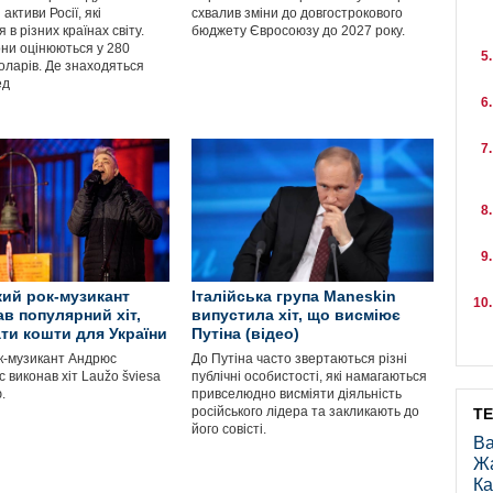
активи Росії, які
схвалив зміни до довгострокового
 в різних країнах світу.
бюджету Євросоюзу до 2027 року.
ни оцінюються у 280
оларів. Де знаходяться
ед
ий рок-музикант
Італійська група Maneskin
ав популярний хіт,
випустила хіт, що висміює
ати кошти для України
Путіна (відео)
к-музикант Андрюс
До Путіна часто звертаються різні
 виконав хіт Laužo šviesa
публічні особистості, які намагаються
.
привселюдно висміяти діяльність
російського лідера та закликають до
Т
його совісті.
Ва
Ж
Ка