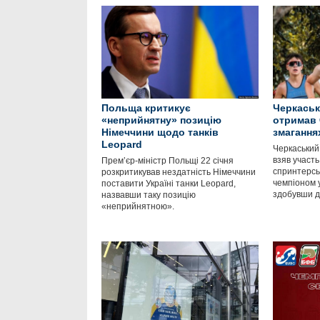
Польща критикує
Черкаськ
«неприйнятну» позицію
отримав 
Німеччини щодо танків
змагання
Leopard
Черкаський
взяв участь
Прем’єр-міністр Польщі 22 січня
спринтерськ
розкритикував нездатність Німеччини
чемпіоном у
поставити Україні танки Leopard,
здобувши д
назвавши таку позицію
«неприйнятною».