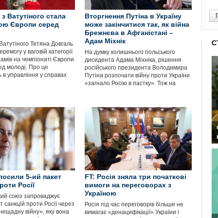
 з Ватутіного стала
Вторгнення Путіна в Україну
ою Європи серед
може закінчитися так, як війна
Брежнєва в Афганістані –
Адам Міхнік
С
Ватутіного Тетяна Довгаль
ремогу у ваговій категорії
На думку колишнього польського
рамів на чемпіонаті Європи
дисидента Адама Міхніка, рішення
ед молоді. Про це
російського президента Володимира
 в управління у справах
Путіна розпочати війну проти України
«загнало Росію в пастку». Тож на
лосили 5-ий пакет
FT: Росія зняла три початкові
роти Росії
вимоги на переговорах з
Україною
ий союз запроваджує
т санкцій проти Росії через
Росія під час переговорів більше не
нещадну війну», яку вона
вимагає «денацифікації» України і