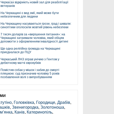
Черкасах відкриють новий зал для реабілітації
ветеранів
На Черкащині є вид змії, який може бути
небезпечним для людини
На Черкащину насуваються грози, град і шквали:
синоптики оголосили жовтий рівень небезпеки
7 тисяч доларів за «вирішення питання»: на
Черкащині затримали чоловіка, який обіцяв
допомогти з оформленням інвалідності дитині
Ще одна релігійна громада на Черкащині
приєдналася до ПЦУ
Черкаський ЛНЗ зіграв унічию з Гентом у
дебютному матчі єврокубків
Помістив собак у мішок і забив до смерті
пляшкою: суд призначив чоловіку 5 років
позбавлення волі з випробуванням
ЕМИ
тутіно
,
Головківка
,
Городище
,
Драбів
,
ашків
,
Звенигородка
,
Золотоноша
,
м’янка
,
Канів
,
Катеринопіль
,