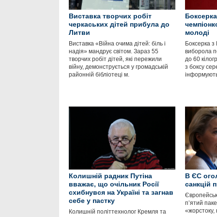
Виставка творчих робіт
Боксерка
черкаських дітей прибула до
чемпіонк
Литви
молоді
Виставка «Війна очима дітей: біль і
Боксерка з 
надія» мандрує світом. Зараз 55
виборола пе
творчих робіт дітей, які пережили
до 60 кілог
війну, демонструється у громадській
з боксу сер
районній бібліотеці м.
інформують
Колишній радник Путіна
В ЄС ого
вважає, що очільник Росії
санкцій п
схибнувся на Україні та загнав
Європейськ
себе у пастку
п’ятий паке
«жорстоку, 
Колишній політтехнолог Кремля та