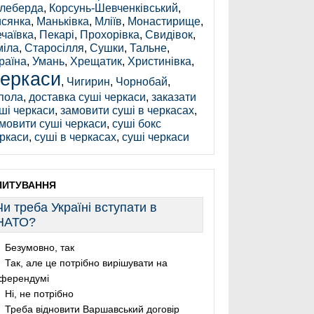
леберда
,
Корсунь-Шевченківський
,
сянка
,
Маньківка
,
Мліїв
,
Монастирище
,
чаївка
,
Пекарі
,
Прохорівка
,
Свидівок
,
іла
,
Старосілля
,
Сушки
,
Тальне
,
раїна
,
Умань
,
Хрещатик
,
Христинівка
,
еркаси
,
Чигирин
,
Чорнобай
,
пола
,
доставка суші черкаси
,
заказати
ші черкаси
,
замовити суші в черкасах
,
мовити суші черкаси
,
суші бокс
ркаси
,
суші в черкасах
,
суші черкаси
ПИТУВАННЯ
Чи треба Україні вступати в
НАТО?
Безумовно, так
Так, але це потрібно вирішувати на
ферендумі
Ні, не потрібно
Треба відновити Варшавський договір