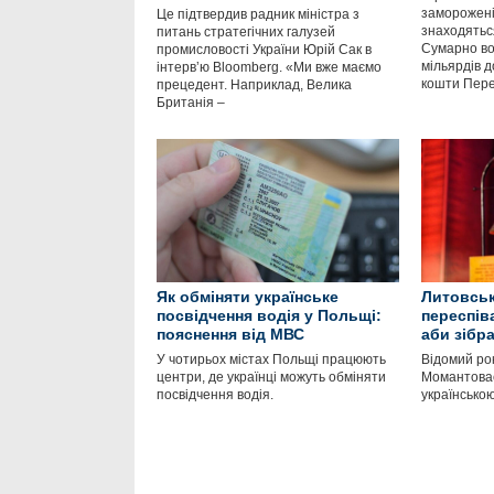
заморожені 
Це підтвердив радник міністра з
знаходяться
питань стратегічних галузей
Сумарно во
промисловості України Юрій Сак в
мільярдів д
інтервʼю Bloomberg. «Ми вже маємо
кошти Пер
прецедент. Наприклад, Велика
Британія –
Як обміняти українське
Литовськ
посвідчення водія у Польщі:
переспів
пояснення від МВС
аби зібр
У чотирьох містах Польщі працюють
Відомий ро
центри, де українці можуть обміняти
Момантовас
посвідчення водія.
українською