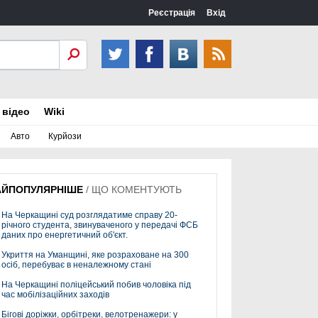
Реєстрація
Вхід
 відео
Wiki
Авто
Курйози
АЙПОПУЛЯРНІШЕ
/
ЩО КОМЕНТУЮТЬ
На Черкащині суд розглядатиме справу 20-
річного студента, звинуваченого у передачі ФСБ
даних про енергетичний об'єкт.
Укриття на Уманщині, яке розраховане на 300
осіб, перебуває в неналежному стані
На Черкащині поліцейський побив чоловіка під
час мобілізаційних заходів
Бігові доріжки, орбітреки, велотренажери: у