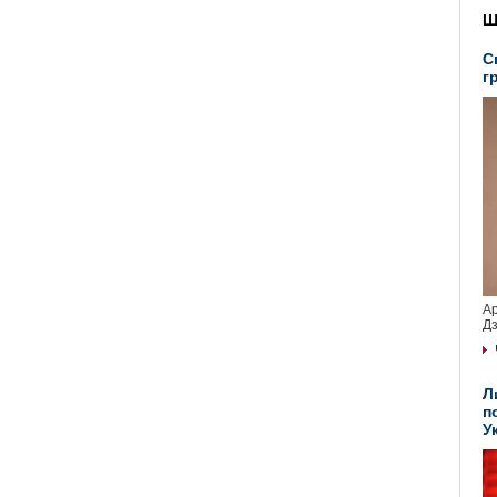
Ш
С
г
Ар
Дз
Л
п
У