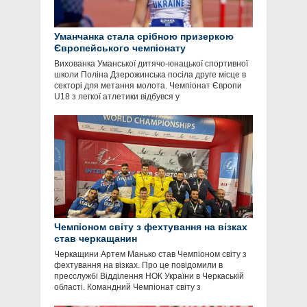
Уманчанка стала срібною призеркою
Європейського чемпіонату
Вихованка Уманської дитячо-юнацької спортивної
школи Поліна Дзерожинська посіла друге місце в
секторі для метання молота. Чемпіонат Європи
U18 з легкої атлетики відбувся у
Чемпіоном світу з фехтування на візках
став черкащанин
Черкащини Артем Манько став Чемпіоном світу з
фехтування на візках. Про це повідомили в
пресслужбі Відділення НОК України в Черкаській
області. Командний Чемпіонат світу з