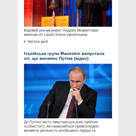
Відомий рок-музикант Андрюс Момантовас
виконав хіт Laužo šviesa українською.
Читати далі
Італійська група Maneskin випустила
хіт, що висміює Путіна (відео)
До Путіна часто звертаються різні публічні
особистості, які намагаються привселюдно
висміяти діяльність російського лідера та