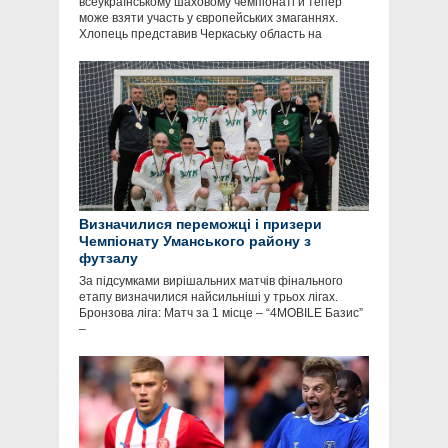
всеукраїнському шаховому чемпіонаті й тепер
може взяти участь у європейських змаганнях.
Хлопець представив Черкаську область на
Визначилися переможці і призери
Чемпіонату Уманського району з
футзалу
За підсумками вирішальних матчів фінального
етапу визначилися найсильніші у трьох лігах.
Бронзова ліга: Матч за 1 місце – “4MOBILE Базис”
–