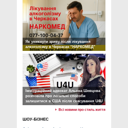
Як уникнути зриву після лікування
алкоголізму в Черкасах “НАРКОМЕД”
Імміграційний адвокат Альона Шевцова
розповіла про легальні способи
залишитися в США після скасування U4U
Всі новини про стиль життя
ШОУ-БІЗНЕС