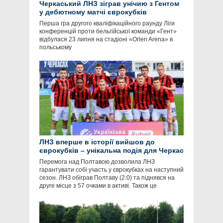
Черкаський ЛНЗ зіграв унічию з Гентом
у дебютному матчі єврокубків
Перша гра другого кваліфікаційного раунду Ліги
конференцій проти бельгійської команди «Гент»
відбулася 23 липня на стадіоні «Orlen Arena» в
польському
ЛНЗ вперше в історії вийшов до
єврокубків – унікальна подія для Черкас
Перемога над Полтавою дозволила ЛНЗ
гарантувати собі участь у єврокубках на наступний
сезон. ЛНЗ обіграв Полтаву (2:0) та піднявся на
друге місце з 57 очками в активі. Також це