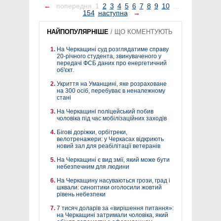
←
попередня
1
2
3
4
5
6
7
8
9
10
...
154
наступна
→
НАЙПОПУЛЯРНІШЕ
/
ЩО КОМЕНТУЮТЬ
На Черкащині суд розглядатиме справу
20-річного студента, звинуваченого у
передачі ФСБ даних про енергетичний
об'єкт.
Укриття на Уманщині, яке розраховане
на 300 осіб, перебуває в неналежному
стані
На Черкащині поліцейський побив
чоловіка під час мобілізаційних заходів
Бігові доріжки, орбітреки,
велотренажери: у Черкасах відкриють
новий зал для реабілітації ветеранів
На Черкащині є вид змії, який може бути
небезпечним для людини
На Черкащину насуваються грози, град і
шквали: синоптики оголосили жовтий
рівень небезпеки
7 тисяч доларів за «вирішення питання»:
на Черкащині затримали чоловіка, який