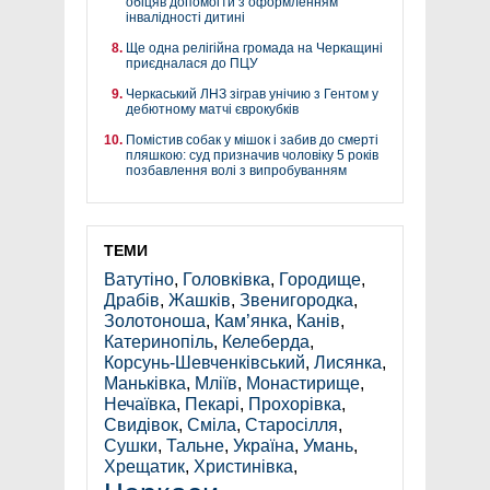
обіцяв допомогти з оформленням
інвалідності дитині
Ще одна релігійна громада на Черкащині
приєдналася до ПЦУ
Черкаський ЛНЗ зіграв унічию з Гентом у
дебютному матчі єврокубків
Помістив собак у мішок і забив до смерті
пляшкою: суд призначив чоловіку 5 років
позбавлення волі з випробуванням
ТЕМИ
Ватутіно
,
Головківка
,
Городище
,
Драбів
,
Жашків
,
Звенигородка
,
Золотоноша
,
Кам’янка
,
Канів
,
Катеринопіль
,
Келеберда
,
Корсунь-Шевченківський
,
Лисянка
,
Маньківка
,
Мліїв
,
Монастирище
,
Нечаївка
,
Пекарі
,
Прохорівка
,
Свидівок
,
Сміла
,
Старосілля
,
Сушки
,
Тальне
,
Україна
,
Умань
,
Хрещатик
,
Христинівка
,