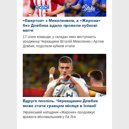
«Евертон» з Миколенком, а «Жирона»
без Довбика вдало провели кубкові
матчі
17 січня команди, у складах яких виступають
уродженці Черкащини Віталій Миколенко і Артем
Довбик, подолали кубкові етапи
Вдруге поспіль. Черкащанин Довбик
може стати гравцем місяця в Іспанії
Український нападник «Жирони» продовжує
вражати вболівальників у Ла Лізі