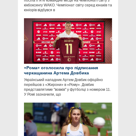
посіла п’яте командне місце на чемпіонаті світу з
кікбоксингу WAKO. Чемпіонат світу серед юнаків та
юніорів відбувся в
«Рома» оголосила про підписання
черкащанина Артема Довбика
Український нападник Артем Довбик офіційно
перейшов з «Жирони» в «Рому». Довбик
представлятиме "вовків" у футболці з номером 11.
У Ромі зазначили, що