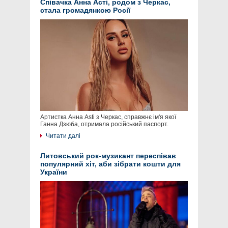
Співачка Анна Асті, родом з Черкас,
стала громадянкою Росії
Артистка Анна Asti з Черкас, справжнє ім'я якої
Ганна Дзюба, отримала російський паспорт.
Читати далі
Литовський рок-музикант переспівав
популярний хіт, аби зібрати кошти для
України