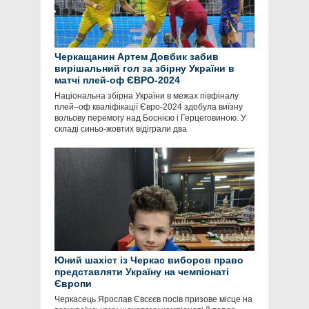
Черкащанин Артем Довбик забив
вирішальний гол за збірну України в
матчі плей-оф ЄВРО-2024
Національна збірна України в межах півфіналу
плей–оф кваліфікації Євро-2024 здобула виїзну
вольову перемогу над Боснією і Герцеговиною. У
складі синьо-жовтих відіграли два
Юний шахіст із Черкас виборов право
представляти Україну на чемпіонаті
Європи
Черкасець Ярослав Євсєєв посів призове місце на