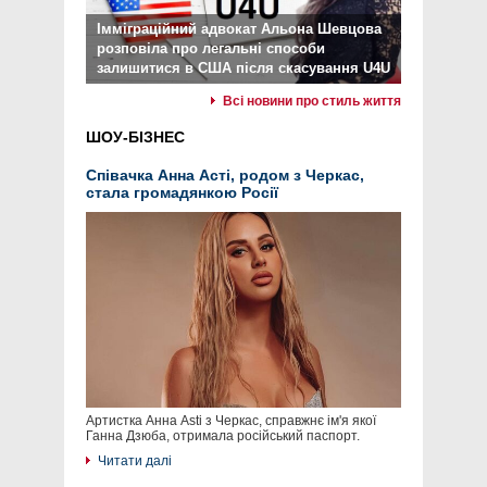
Імміграційний адвокат Альона Шевцова
розповіла про легальні способи
залишитися в США після скасування U4U
Всі новини про стиль життя
ШОУ-БІЗНЕС
Співачка Анна Асті, родом з Черкас,
стала громадянкою Росії
Артистка Анна Asti з Черкас, справжнє ім'я якої
Ганна Дзюба, отримала російський паспорт.
Читати далі