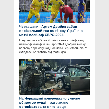
Черкащанин Артем Довбик забив
вирішальний гол за збірну України в
матчі плей-оф ЄВРО-2024
Національна збірна України в межах півфіналу
плей–оф кваліфікації Євро-2024 здобула виїзну
вольову перемогу над Боснією і Герцеговиною. У
складі синьо-жовтих відіграли два
На Черкащині попереджено умисне
вбивство судді – затримано
організатора та виконавця