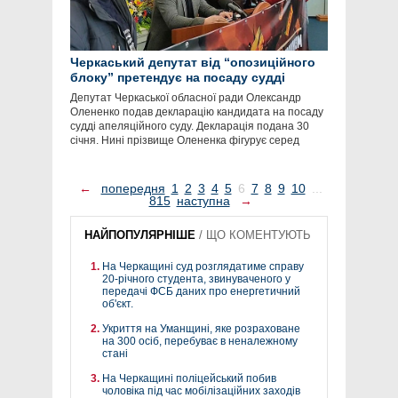
Черкаський депутат від “опозиційного
блоку” претендує на посаду судді
Депутат Черкаської обласної ради Олександр
Олененко подав декларацію кандидата на посаду
судді апеляційного суду. Декларація подана 30
січня. Нині прізвище Олененка фігурує серед
←
попередня
1
2
3
4
5
6
7
8
9
10
...
815
наступна
→
НАЙПОПУЛЯРНІШЕ
/
ЩО КОМЕНТУЮТЬ
На Черкащині суд розглядатиме справу
20-річного студента, звинуваченого у
передачі ФСБ даних про енергетичний
об'єкт.
Укриття на Уманщині, яке розраховане
на 300 осіб, перебуває в неналежному
стані
На Черкащині поліцейський побив
чоловіка під час мобілізаційних заходів