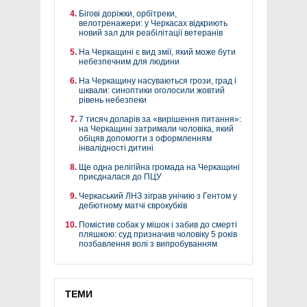
Бігові доріжки, орбітреки,
велотренажери: у Черкасах відкриють
новий зал для реабілітації ветеранів
На Черкащині є вид змії, який може бути
небезпечним для людини
На Черкащину насуваються грози, град і
шквали: синоптики оголосили жовтий
рівень небезпеки
7 тисяч доларів за «вирішення питання»:
на Черкащині затримали чоловіка, який
обіцяв допомогти з оформленням
інвалідності дитині
Ще одна релігійна громада на Черкащині
приєдналася до ПЦУ
Черкаський ЛНЗ зіграв унічию з Гентом у
дебютному матчі єврокубків
Помістив собак у мішок і забив до смерті
пляшкою: суд призначив чоловіку 5 років
позбавлення волі з випробуванням
ТЕМИ