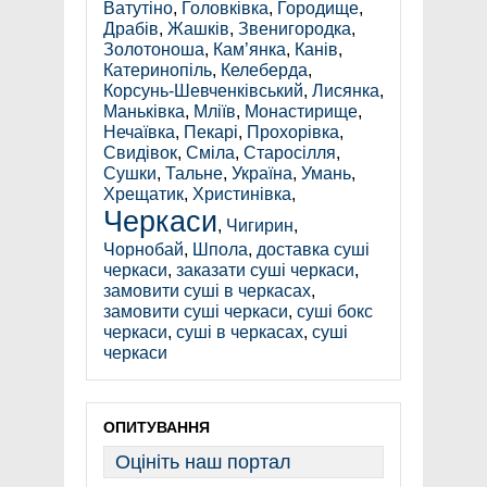
Ватутіно
,
Головківка
,
Городище
,
Драбів
,
Жашків
,
Звенигородка
,
Золотоноша
,
Кам’янка
,
Канів
,
Катеринопіль
,
Келеберда
,
Корсунь-Шевченківський
,
Лисянка
,
Маньківка
,
Мліїв
,
Монастирище
,
Нечаївка
,
Пекарі
,
Прохорівка
,
Свидівок
,
Сміла
,
Старосілля
,
Сушки
,
Тальне
,
Україна
,
Умань
,
Хрещатик
,
Христинівка
,
Черкаси
,
Чигирин
,
Чорнобай
,
Шпола
,
доставка суші
черкаси
,
заказати суші черкаси
,
замовити суші в черкасах
,
замовити суші черкаси
,
суші бокс
черкаси
,
суші в черкасах
,
суші
черкаси
ОПИТУВАННЯ
Оцініть наш портал