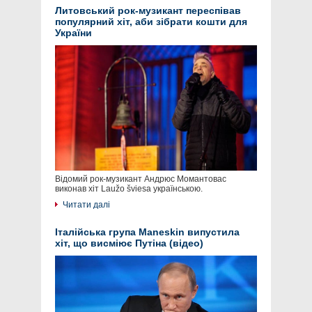
Литовський рок-музикант переспівав
популярний хіт, аби зібрати кошти для
України
Відомий рок-музикант Андрюс Момантовас
виконав хіт Laužo šviesa українською.
Читати далі
Італійська група Maneskin випустила
хіт, що висміює Путіна (відео)