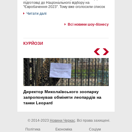
підготовці до Національного відбору на
"Євробачення-2023". Тому вже оголосили список
Читати далі
Всі новини шоу-бізнесу
КУРЙОЗИ
Директор Миколаївського зоопарку
Перс
запропонував обміняти леопардів на
30 ро
танки Leopard
арте
© 2014-2023
Новини Черкас
. Всі права захищені.
Політика
Економіка
Соціум