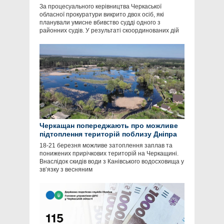
За процесуального керівництва Черкаської
обласної прокуратури викрито двох осіб, які
планували умисне вбивство судді одного з
районних судів. У результаті скоординованих дій
Черкащан попереджають про можливе
підтоплення територій поблизу Дніпра
18-21 березня можливе затоплення заплав та
понижених прирічкових територій на Черкащині.
Внаслідок скидів води з Канівського водосховища у
зв’язку з весняним