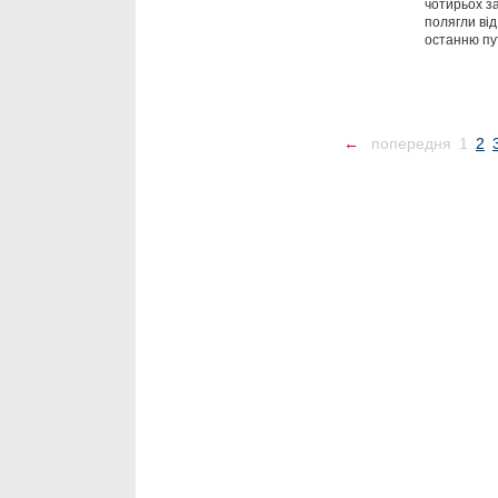
чотирьох за
полягли від
останню пу
←
попередня
1
2