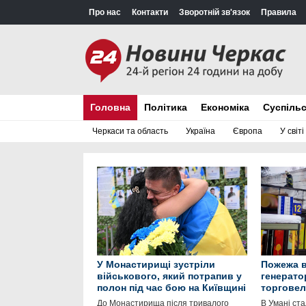
Про нас
Контакти
Зворотній зв'язок
Правила
Головна
Політика
Економіка
Суспіль
Черкаси та область
Україна
Європа
У світі
У Монастирищі зустріли
Пожежа в
військового, який потрапив у
генерато
полон під час бою на Київщині
торговел
До Монастирища після тривалого
В Умані ст