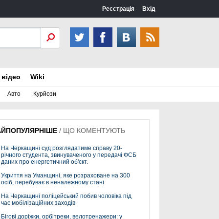
Реєстрація
Вхід
 відео
Wiki
Авто
Курйози
АЙПОПУЛЯРНІШЕ
/
ЩО КОМЕНТУЮТЬ
На Черкащині суд розглядатиме справу 20-
річного студента, звинуваченого у передачі ФСБ
даних про енергетичний об'єкт.
Укриття на Уманщині, яке розраховане на 300
осіб, перебуває в неналежному стані
На Черкащині поліцейський побив чоловіка під
час мобілізаційних заходів
Бігові доріжки, орбітреки, велотренажери: у