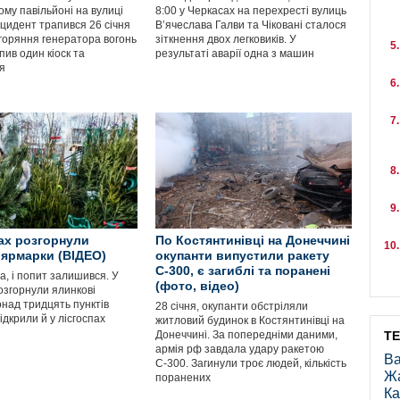
му павільйоні на вулиці
8:00 у Черкасах на перехресті вулиць
Інцидент трапився 26 січня
В’ячеслава Галви та Чіковані сталося
горяння генератора вогонь
зіткнення двох легковиків. У
ив один кіоск та
результаті аварії одна з машин
я
ах розгорнули
По Костянтинівці на Донеччині
 ярмарки (ВІДЕО)
окупанти випустили ракету
С-300, є загиблі та поранені
ла, і попит залишився. У
(фото, відео)
озгорнули ялинкові
онад тридцять пунктів
28 січня, окупанти обстріляли
відкрили й у лісгоспах
житловий будинок в Костянтинівці на
Донеччині. За попередніми даними,
Т
армія рф завдала удару ракетою
Ва
С-300. Загинули троє людей, кількість
Ж
поранених
Ка