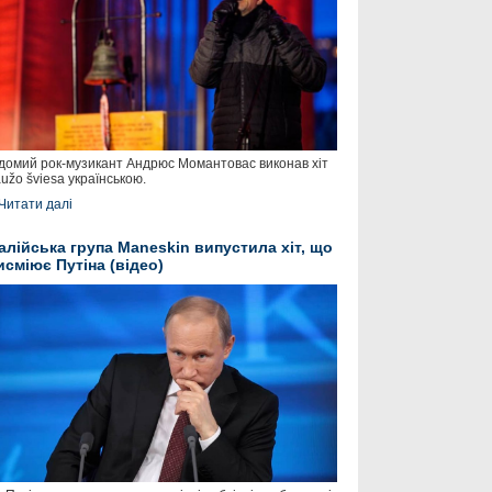
домий рок-музикант Андрюс Момантовас виконав хіт
užo šviesa українською.
Читати далі
талійська група Maneskin випустила хіт, що
исміює Путіна (відео)