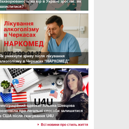
Захворюваність на кір в Україні зростає: як
захиститися?
Як уникнути зриву після лікування
алкоголізму в Черкасах “НАРКОМЕД”
Імміграційний адвокат Альона Шевцова
розповіла про легальні способи залишитися
в США після скасування U4U
Всі новини про стиль життя