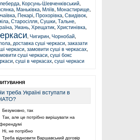
леберда
,
Корсунь-Шевченківський
,
сянка
,
Маньківка
,
Мліїв
,
Монастирище
,
чаївка
,
Пекарі
,
Прохорівка
,
Свидівок
,
іла
,
Старосілля
,
Сушки
,
Тальне
,
раїна
,
Умань
,
Хрещатик
,
Христинівка
,
еркаси
,
Чигирин
,
Чорнобай
,
пола
,
доставка суші черкаси
,
заказати
ші черкаси
,
замовити суші в черкасах
,
мовити суші черкаси
,
суші бокс
ркаси
,
суші в черкасах
,
суші черкаси
ПИТУВАННЯ
Чи треба Україні вступати в
НАТО?
Безумовно, так
Так, але це потрібно вирішувати на
ферендумі
Ні, не потрібно
Треба відновити Варшавський договір