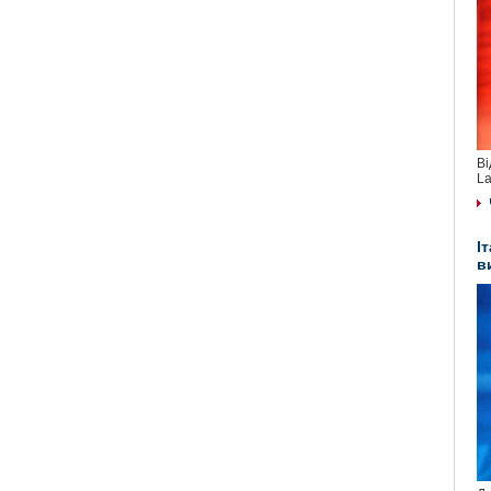
Ві
La
І
в