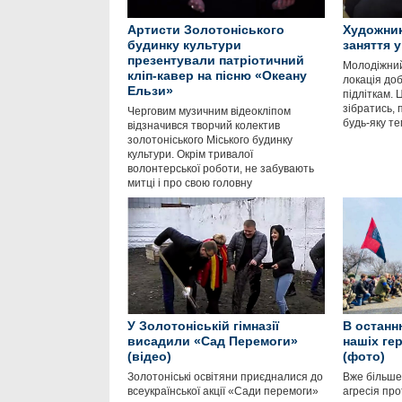
Артисти Золотоніського
Художник
будинку культури
заняття 
презентували патріотичний
Молодіжний
кліп-кавер на пісню «Океану
локація до
Ельзи»
підліткам. 
зібратись, 
Черговим музичним відеокліпом
будь-яку те
відзначився творчий колектив
золотоніського Міського будинку
культури. Окрім тривалої
волонтерської роботи, не забувають
митці і про свою головну
У Золотоніській гімназії
В останн
висадили «Сад Перемоги»
нашіх ге
(відео)
(фото)
Золотоніські освітяни приєдналися до
Вже більше
всеукраїнської акції «Сади перемоги»
агресія пр