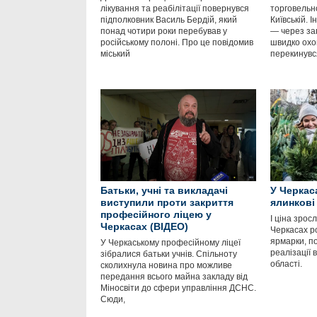
лікування та реабілітації повернувся
торговельно
підполковник Василь Бердій, який
Київській. 
понад чотири роки перебував у
— через за
російському полоні. Про це повідомив
швидко охоп
міський
перекинувс
Батьки, учні та викладачі
У Черкас
виступили проти закриття
ялинкові
професійного ліцею у
І ціна зрос
Черкасах (ВІДЕО)
Черкасах р
ярмарки, п
У Черкаському професійному ліцеї
реалізації 
зібралися батьки учнів. Спільноту
області.
сколихнула новина про можливе
передання всього майна закладу від
Міносвіти до сфери управління ДСНС.
Сюди,