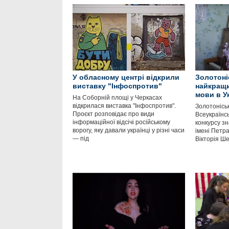
У обласному центрі відкрили
Золотоні
виставку "Інфоспротив"
найкращи
мови в Ук
На Соборній площі у Черкасах
відкрилася виставка "Інфоспротив".
Золотонісь
Проєкт розповідає про види
Всеукраїнс
інформаційної відсічі російському
конкурсу зн
ворогу, яку давали українці у різні часи
імені Петра
— під
Вікторія Ш