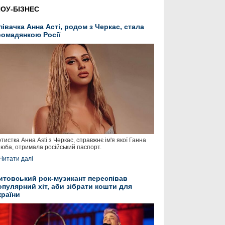
ОУ-БІЗНЕС
півачка Анна Асті, родом з Черкас, стала
ромадянкою Росії
тистка Анна Asti з Черкас, справжнє ім'я якої Ганна
юба, отримала російський паспорт.
Читати далі
итовський рок-музикант переспівав
опулярний хіт, аби зібрати кошти для
країни