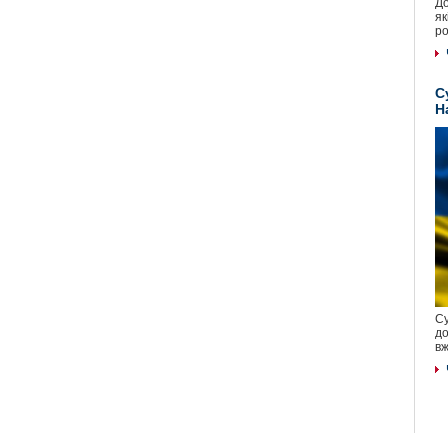
До
як
ро
С
Н
Су
до
вж