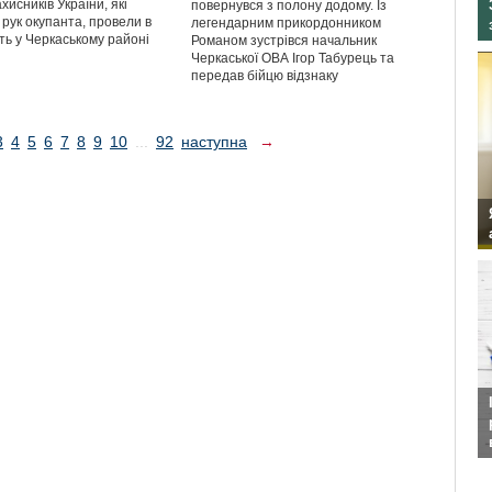
хисників України, які
повернувся з полону додому. Із
 рук окупанта, провели в
легендарним прикордонником
ть у Черкаському районі
Романом зустрівся начальник
Черкаської ОВА Ігор Табурець та
передав бійцю відзнаку
3
4
5
6
7
8
9
10
...
92
наступна
→