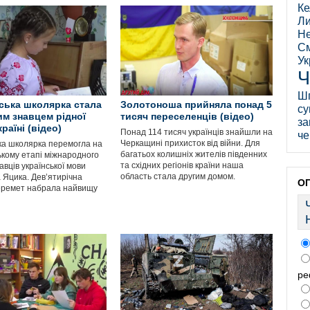
Ке
Ли
Не
См
Ук
Ч
Ш
ська школярка стала
Золотоноша прийняла понад 5
су
м знавцем рідної
тисяч переселенців (відео)
за
раїні (відео)
Понад 114 тисяч українців знайшли на
че
Черкащині прихисток від війни. Для
ка школярка перемогла на
багатьох колишніх жителів південних
ькому етапі міжнародного
та східних регіонів країни наша
авців української мови
область стала другим домом.
 Яцика. Дев’ятирічна
О
еремет набрала найвищу
ре