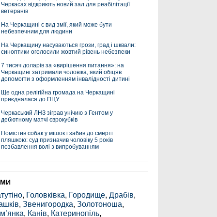
Черкасах відкриють новий зал для реабілітації
ветеранів
На Черкащині є вид змії, який може бути
небезпечним для людини
На Черкащину насуваються грози, град і шквали:
синоптики оголосили жовтий рівень небезпеки
7 тисяч доларів за «вирішення питання»: на
Черкащині затримали чоловіка, який обіцяв
допомогти з оформленням інвалідності дитині
Ще одна релігійна громада на Черкащині
приєдналася до ПЦУ
Черкаський ЛНЗ зіграв унічию з Гентом у
дебютному матчі єврокубків
Помістив собак у мішок і забив до смерті
пляшкою: суд призначив чоловіку 5 років
позбавлення волі з випробуванням
ЕМИ
тутіно
,
Головківка
,
Городище
,
Драбів
,
ашків
,
Звенигородка
,
Золотоноша
,
м’янка
,
Канів
,
Катеринопіль
,