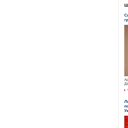
Ш
С
г
Ар
Дз
Л
п
У