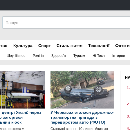
ство
Культура
Спорт
Стиль життя
Технології
Фото и
Шоу-бізнес
Релігія
Здоров'я
Туризм
Hi-Tech
Інтернет
Н
 центрі Умані: через
У Черкасах сталася дорожньо-
р загорівся
транспортна пригода з
ьний кіоск
переворотом авто (ФОТО)
алася пожежа у
Сьогодні вранці, 10 липня, близько