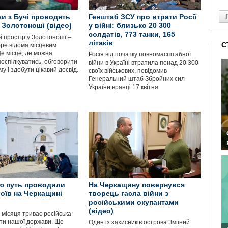
и з Бучі проводять
Генштаб ЗСУ про втрати Росії
у Золотоноші (відео)
у війні: близько 20 300
солдатів, 773 танки, 165
 простір у Золотоноші –
літаків
С
бре відома місцевим
Це місце, де можна
Росія від початку повномасштабної
поспілкуватись, обговорити
війни в Україні втратила понад 20 300
му і здобути цікавий досвід.
своїх військових, повідомив
Генеральний штаб Збройних сил
України вранці 17 квітня
ю путь проводили
На Черкащину повернувся
роїв на Черкащині
творець гасла війни з
російськими окупантами
(відео)
 місяця триває російська
оти нашої держави. Ще
Один із захисників острова Зміїний