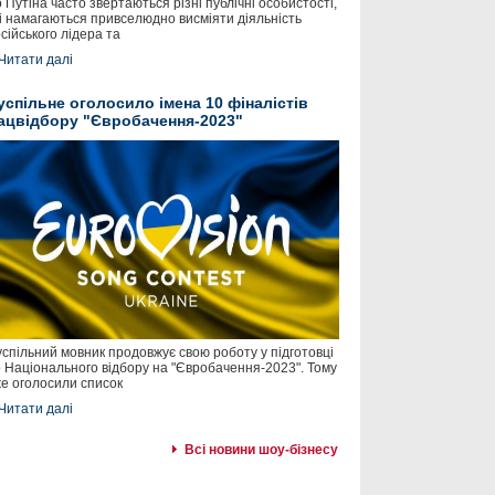
 Путіна часто звертаються різні публічні особистості,
і намагаються привселюдно висміяти діяльність
сійського лідера та
Читати далі
успільне оголосило імена 10 фіналістів
ацвідбору "Євробачення-2023"
спільний мовник продовжує свою роботу у підготовці
 Національного відбору на "Євробачення-2023". Тому
е оголосили список
Читати далі
Всі новини шоу-бізнесу