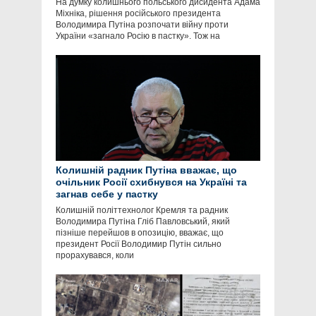
На думку колишнього польського дисидента Адама
Міхніка, рішення російського президента
Володимира Путіна розпочати війну проти
України «загнало Росію в пастку». Тож на
Колишній радник Путіна вважає, що
очільник Росії схибнувся на Україні та
загнав себе у пастку
Колишній політтехнолог Кремля та радник
Володимира Путіна Гліб Павловський, який
пізніше перейшов в опозицію, вважає, що
президент Росії Володимир Путін сильно
прорахувався, коли