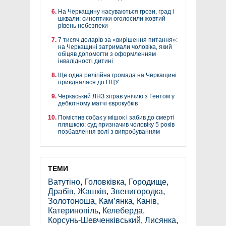
На Черкащину насуваються грози, град і
шквали: синоптики оголосили жовтий
рівень небезпеки
7 тисяч доларів за «вирішення питання»:
на Черкащині затримали чоловіка, який
обіцяв допомогти з оформленням
інвалідності дитині
Ще одна релігійна громада на Черкащині
приєдналася до ПЦУ
Черкаський ЛНЗ зіграв унічию з Гентом у
дебютному матчі єврокубків
Помістив собак у мішок і забив до смерті
пляшкою: суд призначив чоловіку 5 років
позбавлення волі з випробуванням
ТЕМИ
Ватутіно
,
Головківка
,
Городище
,
Драбів
,
Жашків
,
Звенигородка
,
Золотоноша
,
Кам’янка
,
Канів
,
Катеринопіль
,
Келеберда
,
Корсунь-Шевченківський
,
Лисянка
,