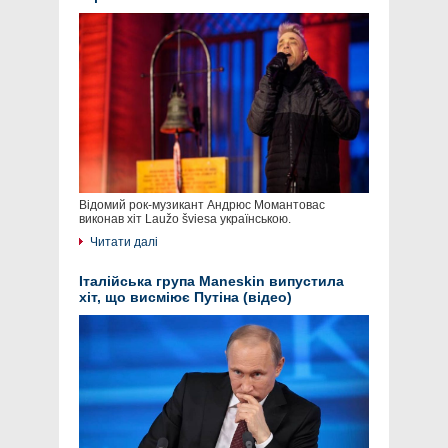
Відомий рок-музикант Андрюс Момантовас
виконав хіт Laužo šviesa українською.
Читати далі
Італійська група Maneskin випустила
хіт, що висміює Путіна (відео)