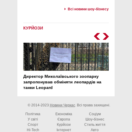
Всі новини шоу-бізнесу
КУРЙОЗИ
Директор Миколаївського зоопарку
Перс
запропонував обміняти леопардів на
30 ро
танки Leopard
арте
© 2014-2023
Новини Черкас
. Всі права захищені.
Політика
Економіка
Соціум
У світі
Європа
Шоу-бізнес
Спорт
Курйози
Стиль життя
Hi-Tech
Інтернет
Авто