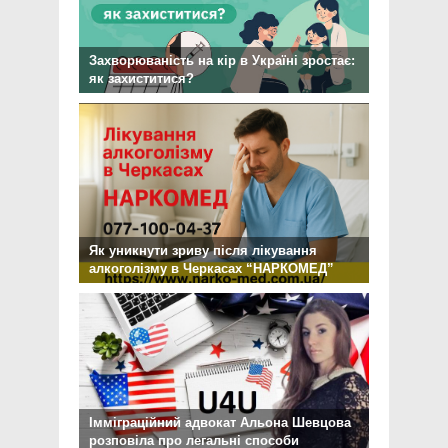
Захворюваність на кір в Україні зростає:
як захиститися?
Як уникнути зриву після лікування
алкоголізму в Черкасах “НАРКОМЕД”
Імміграційний адвокат Альона Шевцова
розповіла про легальні способи