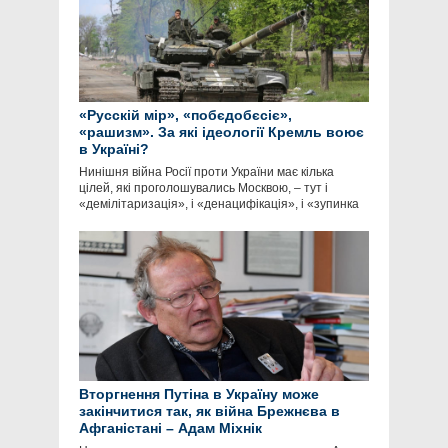
«Русскій мір», «побєдобєсіє»,
«рашизм». За які ідеології Кремль воює
в Україні?
Нинішня війна Росії проти України має кілька
цілей, які проголошувались Москвою, – тут і
«демілітаризація», і «денацифікація», і «зупинка
Вторгнення Путіна в Україну може
закінчитися так, як війна Брежнєва в
Афганістані – Адам Міхнік