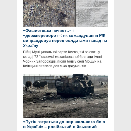
«Фашистська нечисть» і
«держпереворот»: як командування РФ
виправдовує перед солдатами напад на
Україну
Бійці Муніципальної варти Києва, які воюють у
складі 72-ї окремої механізованої бригади імені
Чорних Запорожців, після боїв у селі Мощун на
Київщині виявили декілька документів
«Путін готується до вирішального бою
в Україні» – російський військовий