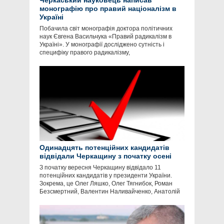
Черкаський науковець написав
монографію про правий націоналізм в
Україні
Побачила світ монографія доктора політичних
наук Євгена Васильчука «Правий радикалізм в
Україні». У монографії досліджено сутність і
специфіку правого радикалізму,
Одинадцять потенційних кандидатів
відвідали Черкащину з початку осені
З початку вересня Черкащину відвідало 11
потенційних кандидатів у президенти України.
Зокрема, це Олег Ляшко, Олег Тягнибок, Роман
Безсмертний, Валентин Наливайченко, Анатолій