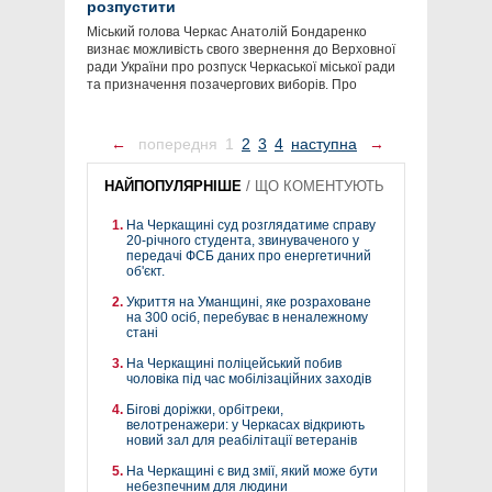
розпустити
Міський голова Черкас Анатолій Бондаренко
визнає можливість свого звернення до Верховної
ради України про розпуск Черкаської міської ради
та призначення позачергових виборів. Про
←
попередня
1
2
3
4
наступна
→
НАЙПОПУЛЯРНІШЕ
/
ЩО КОМЕНТУЮТЬ
На Черкащині суд розглядатиме справу
20-річного студента, звинуваченого у
передачі ФСБ даних про енергетичний
об'єкт.
Укриття на Уманщині, яке розраховане
на 300 осіб, перебуває в неналежному
стані
На Черкащині поліцейський побив
чоловіка під час мобілізаційних заходів
Бігові доріжки, орбітреки,
велотренажери: у Черкасах відкриють
новий зал для реабілітації ветеранів
На Черкащині є вид змії, який може бути
небезпечним для людини