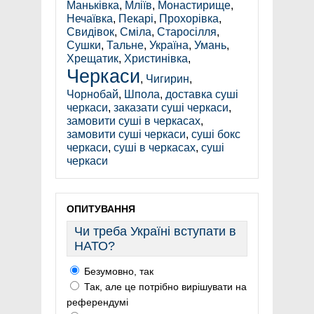
Маньківка
,
Мліїв
,
Монастирище
,
Нечаївка
,
Пекарі
,
Прохорівка
,
Свидівок
,
Сміла
,
Старосілля
,
Сушки
,
Тальне
,
Україна
,
Умань
,
Хрещатик
,
Христинівка
,
Черкаси
,
Чигирин
,
Чорнобай
,
Шпола
,
доставка суші
черкаси
,
заказати суші черкаси
,
замовити суші в черкасах
,
замовити суші черкаси
,
суші бокс
черкаси
,
суші в черкасах
,
суші
черкаси
ОПИТУВАННЯ
Чи треба Україні вступати в
НАТО?
Безумовно, так
Так, але це потрібно вирішувати на
референдумі