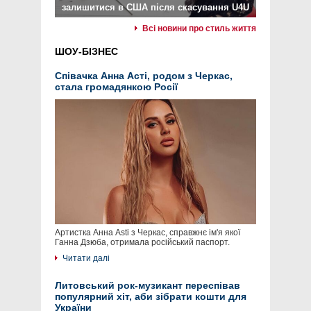
залишитися в США після скасування U4U
Всі новини про стиль життя
ШОУ-БІЗНЕС
Співачка Анна Асті, родом з Черкас,
стала громадянкою Росії
Артистка Анна Asti з Черкас, справжнє ім'я якої
Ганна Дзюба, отримала російський паспорт.
Читати далі
Литовський рок-музикант переспівав
популярний хіт, аби зібрати кошти для
України