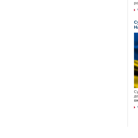
ро
С
Н
Су
до
вж