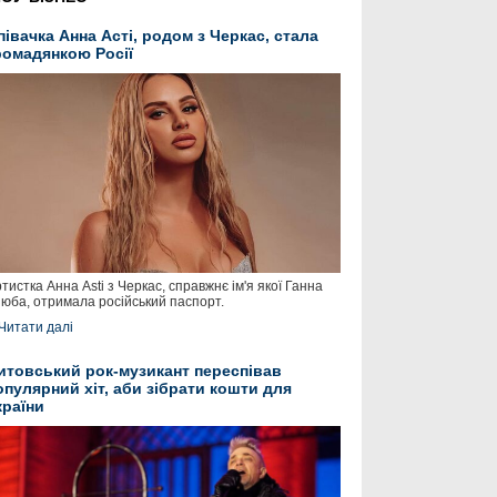
півачка Анна Асті, родом з Черкас, стала
ромадянкою Росії
тистка Анна Asti з Черкас, справжнє ім'я якої Ганна
юба, отримала російський паспорт.
Читати далі
итовський рок-музикант переспівав
опулярний хіт, аби зібрати кошти для
країни