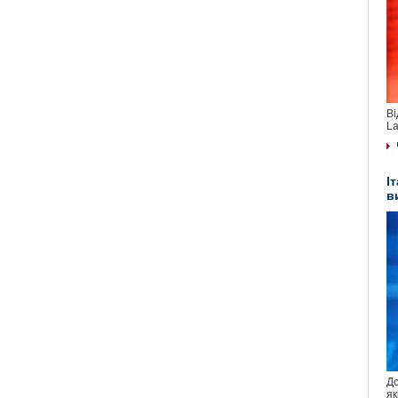
Ві
La
І
в
До
як