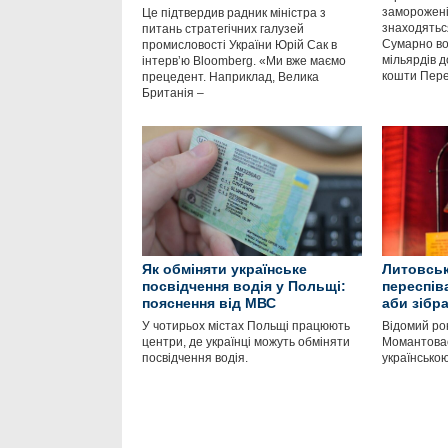
заморожені 
Це підтвердив радник міністра з
знаходяться
питань стратегічних галузей
Сумарно во
промисловості України Юрій Сак в
мільярдів д
інтервʼю Bloomberg. «Ми вже маємо
кошти Пер
прецедент. Наприклад, Велика
Британія –
Як обміняти українське
Литовськ
посвідчення водія у Польщі:
переспів
пояснення від МВС
аби зібр
У чотирьох містах Польщі працюють
Відомий ро
центри, де українці можуть обміняти
Момантовас
посвідчення водія.
українською