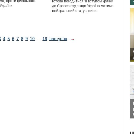
ма, проти цивільного
готова погодитися зі вступом країни
України
до Євросоюзу, якщо Україна матиме
нейтральний статус, пише
3
4
5
6
7
8
9
10
...
19
наступна
→
Ш