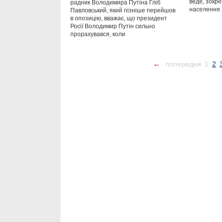
веде, зокре
радник Володимира Путіна Гліб
населення 
Павловський, який пізніше перейшов
в опозицію, вважає, що президент
Росії Володимир Путін сильно
прорахувався, коли
←
попередня
1
2