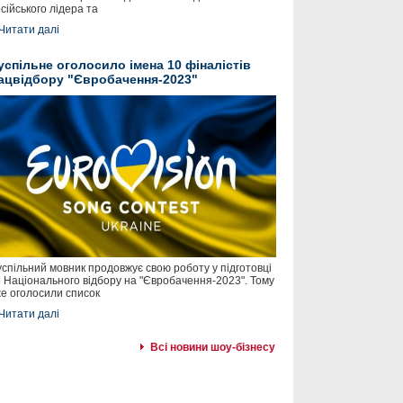
сійського лідера та
Читати далі
успільне оголосило імена 10 фіналістів
ацвідбору "Євробачення-2023"
спільний мовник продовжує свою роботу у підготовці
 Національного відбору на "Євробачення-2023". Тому
е оголосили список
Читати далі
Всі новини шоу-бізнесу