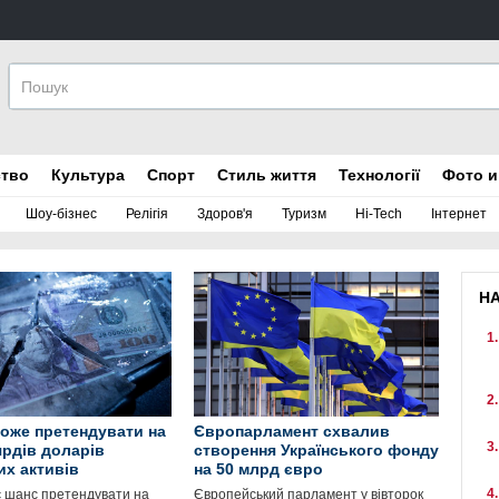
ство
Культура
Спорт
Стиль життя
Технології
Фото и
Шоу-бізнес
Релігія
Здоров'я
Туризм
Hi-Tech
Інтернет
Н
може претендувати на
Європарламент схвалив
ярдів доларів
створення Українського фонду
их активів
на 50 млрд євро
є шанс претендувати на
Європейський парламент у вівторок