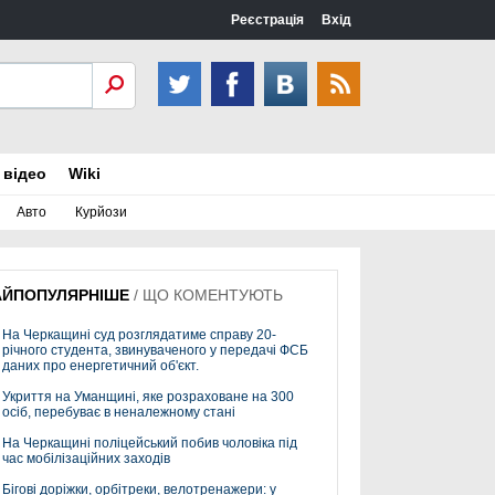
Реєстрація
Вхід
 відео
Wiki
Авто
Курйози
АЙПОПУЛЯРНІШЕ
/
ЩО КОМЕНТУЮТЬ
На Черкащині суд розглядатиме справу 20-
річного студента, звинуваченого у передачі ФСБ
даних про енергетичний об'єкт.
Укриття на Уманщині, яке розраховане на 300
осіб, перебуває в неналежному стані
На Черкащині поліцейський побив чоловіка під
час мобілізаційних заходів
Бігові доріжки, орбітреки, велотренажери: у