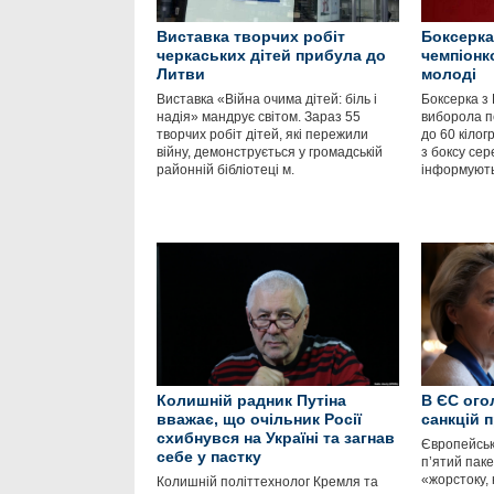
Виставка творчих робіт
Боксерка
черкаських дітей прибула до
чемпіонк
Литви
молоді
Виставка «Війна очима дітей: біль і
Боксерка з 
надія» мандрує світом. Зараз 55
виборола пе
творчих робіт дітей, які пережили
до 60 кілог
війну, демонструється у громадській
з боксу сер
районній бібліотеці м.
інформують
Колишній радник Путіна
В ЄС ого
вважає, що очільник Росії
санкцій п
схибнувся на Україні та загнав
Європейськ
себе у пастку
п’ятий паке
«жорстоку, 
Колишній політтехнолог Кремля та