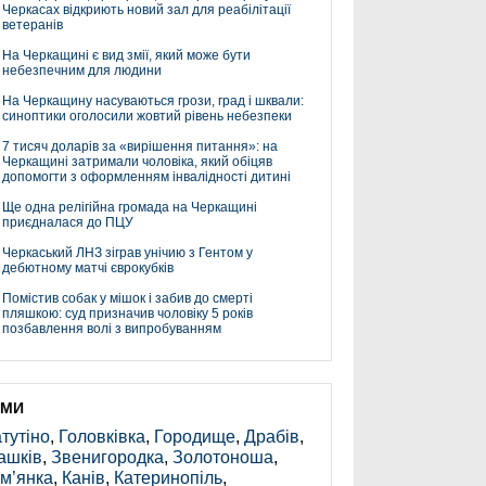
Черкасах відкриють новий зал для реабілітації
ветеранів
На Черкащині є вид змії, який може бути
небезпечним для людини
На Черкащину насуваються грози, град і шквали:
синоптики оголосили жовтий рівень небезпеки
7 тисяч доларів за «вирішення питання»: на
Черкащині затримали чоловіка, який обіцяв
допомогти з оформленням інвалідності дитині
Ще одна релігійна громада на Черкащині
приєдналася до ПЦУ
Черкаський ЛНЗ зіграв унічию з Гентом у
дебютному матчі єврокубків
Помістив собак у мішок і забив до смерті
пляшкою: суд призначив чоловіку 5 років
позбавлення волі з випробуванням
ЕМИ
тутіно
,
Головківка
,
Городище
,
Драбів
,
ашків
,
Звенигородка
,
Золотоноша
,
м’янка
,
Канів
,
Катеринопіль
,