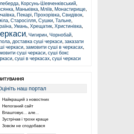
леберда
,
Корсунь-Шевченківський
,
сянка
,
Маньківка
,
Мліїв
,
Монастирище
,
чаївка
,
Пекарі
,
Прохорівка
,
Свидівок
,
іла
,
Старосілля
,
Сушки
,
Тальне
,
раїна
,
Умань
,
Хрещатик
,
Христинівка
,
еркаси
,
Чигирин
,
Чорнобай
,
пола
,
доставка суші черкаси
,
заказати
ші черкаси
,
замовити суші в черкасах
,
мовити суші черкаси
,
суші бокс
ркаси
,
суші в черкасах
,
суші черкаси
ПИТУВАННЯ
Оцініть наш портал
Найкращий з новостних
Непоганий сайт
Влаштовує... але...
Зустрічав і трохи краще
Зовсім не сподобався