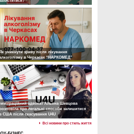
захиститися?
Як уникнути зриву після лікування
алкоголізму в Черкасах “НАРКОМЕД”
Імміграційний адвокат Альона Шевцова
розповіла про легальні способи залишитися
в США після скасування U4U
Всі новини про стиль життя
ОУ-БІЗНЕС