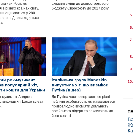
активи Росії, які
схвалив зміни до довгострокового
 в різних країнах світу.
бюджету Євросоюзу до 2027 року.
ни оцінюються у 280
оларів. Де знаходяться
ед
ий рок-музикант
Італійська група Maneskin
ав популярний хіт,
випустила хіт, що висміює
ати кошти для України
Путіна (відео)
к-музикант Андрюс
До Путіна часто звертаються різні
 виконав хіт Laužo šviesa
публічні особистості, які намагаються
.
привселюдно висміяти діяльність
російського лідера та закликають до
Т
його совісті.
Ва
Ж
Ка