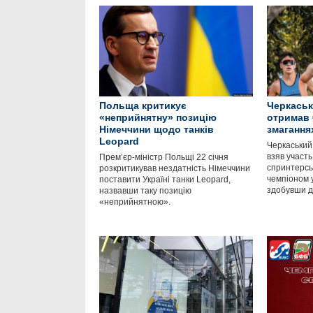
Польща критикує
Черкаськ
«неприйнятну» позицію
отримав 
Німеччини щодо танків
змагання
Leopard
Черкаський
взяв участь
Прем’єр-міністр Польщі 22 січня
спринтерськ
розкритикував нездатність Німеччини
чемпіоном у
поставити Україні танки Leopard,
здобувши д
назвавши таку позицію
«неприйнятною».