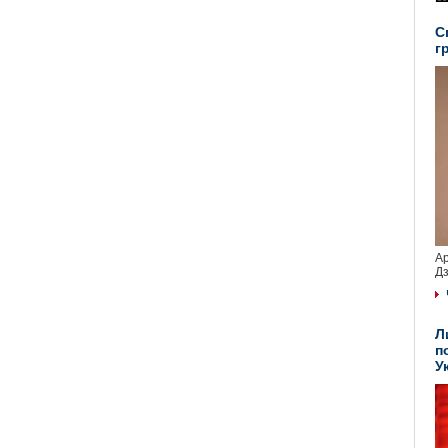
С
г
Ар
Дз
Л
п
У