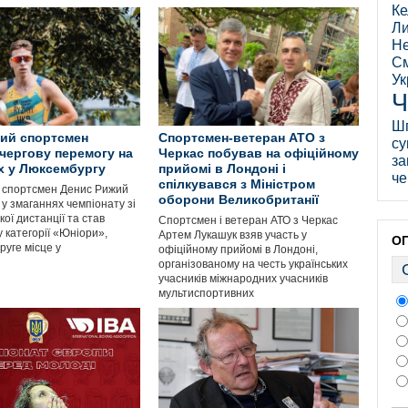
Ке
Ли
Не
См
Ук
Ч
Ш
ий спортсмен
Спортсмен-ветеран АТО з
су
чергову перемогу на
Черкас побував на офіційному
за
х у Люксембургу
прийомі в Лондоні і
че
спілкувався з Міністром
 спортсмен Денис Рижий
оборони Великобританії
 у змаганнях чемпіонату зі
ої дистанції та став
Спортсмен і ветеран АТО з Черкас
 категорії «Юніори»,
Артем Лукашук взяв участь у
О
руге місце у
офіційному прийомі в Лондоні,
організованому на честь українських
учасників міжнародних учасників
мультиспортивних