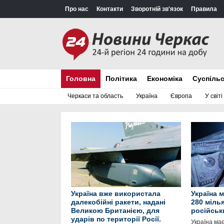
Про нас
Контакти
Зворотній зв'язок
Правила
Головна
Політика
Економіка
Суспіль
Черкаси та область
Україна
Європа
У світі
Україна вже використала
Україна 
далекобійні ракети, надані
280 міль
Великою Британією, для
російськ
ударів по території Росії.
Україна ма