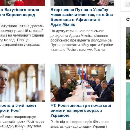
 з Ватутіного стала
Вторгнення Путіна в Україну
ою Європи серед
може закінчитися так, як війна
Брежнєва в Афганістані –
С
Адам Міхнік
Ватутіного Тетяна Довгаль
ремогу у ваговій категорії
На думку колишнього польського
рамів на чемпіонаті Європи
дисидента Адама Міхніка, рішення
ед молоді. Про це
російського президента Володимира
 в управління у справах
Путіна розпочати війну проти України
«загнало Росію в пастку». Тож на
лосили 5-ий пакет
FT: Росія зняла три початкові
роти Росії
вимоги на переговорах з
Україною
ий союз запроваджує
т санкцій проти Росії через
Росія під час переговорів більше не
нещадну війну», яку вона
вимагає «денацифікації» України і