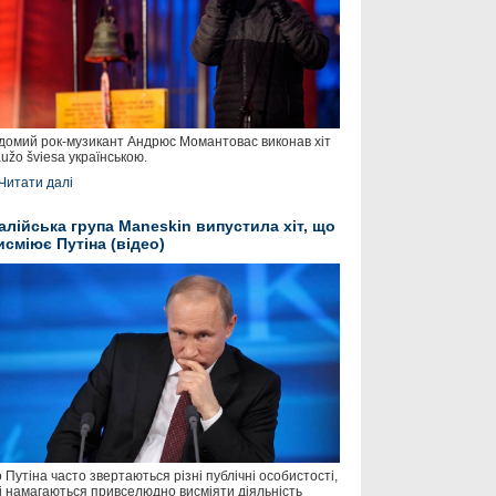
домий рок-музикант Андрюс Момантовас виконав хіт
užo šviesa українською.
Читати далі
талійська група Maneskin випустила хіт, що
исміює Путіна (відео)
 Путіна часто звертаються різні публічні особистості,
і намагаються привселюдно висміяти діяльність