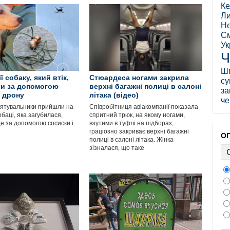
Ке
Ли
Не
См
Ук
Ч
Ш
ї собаку, який втік,
Стюардеса ногами закрила
су
и за допомогою
верхні багажні полиці в салоні
за
і дрону
літака (відео)
че
 рятувальники прийшли на
Співробітниця авіакомпанії показала
баці, яка загубилася,
спритний трюк, на якому ногами,
е за допомогою сосиски і
взутими в туфлі на підборах,
граціозно закриває верхні багажні
О
полиці в салоні літака. Жінка
зізналася, що таке