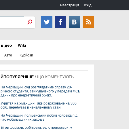
Реєстрація
Вхід
 відео
Wiki
Авто
Курйози
АЙПОПУЛЯРНІШЕ
/
ЩО КОМЕНТУЮТЬ
На Черкащині суд розглядатиме справу 20-
річного студента, звинуваченого у передачі ФСБ
даних про енергетичний об'єкт.
Укриття на Уманщині, яке розраховане на 300
осіб, перебуває в неналежному стані
На Черкащині поліцейський побив чоловіка під
час мобілізаційних заходів
Бігові доріжки, орбітреки, велотренажери: у