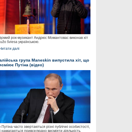
домий рок-музикант Андрюс Момантовас виконав хіт
užo šviesa українською.
Читати далі
талійська група Maneskin випустила хіт, що
исміює Путіна (відео)
 Путіна часто звертаються різні публічні особистості,
і намагаються привселюдно висміяти діяльність