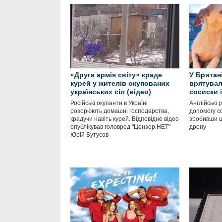
«Друга армія світу» краде
У Британі
курей у жителів окупованих
врятувал
українських сіл (відео)
сосиски 
Російські окупанти в Україні
Англійські
розорюють домашні господарства,
допомогу со
крадучи навіть курей. Відповідне відео
зробивши ц
опублікував головред "Цензор.НЕТ"
дрону
Юрій Бутусов