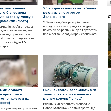
 на замовлення
У Запоріжжі помітили забавну
ого бізнесмена
рекламу з портретом
ли захисну маску з
Зеленського
С
діамантів (фото)
У Запоріжжі, біля ринку Анголенко,
поряд із кіоском з продажу шаурми
омпанія Ізраїлю почала
помітили яскравий банер з портретом
айдорожчою маски, яка
президента Володимира Зеленського
ати від коронавируса.
vel почала працювати над
тість якої буде 1,5
ларів.
ькій області
Вчені виявили залежність між
я прийшла в
зайвою вагою чиновників і
кет з пакетом на
рівнем корупції в країні
(фото)
Вчений з Університету Монпельє
Павло Блавацький заявив про те, що
ики супермаркету спокійно