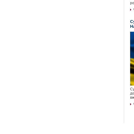
ро
С
Н
Су
до
вж