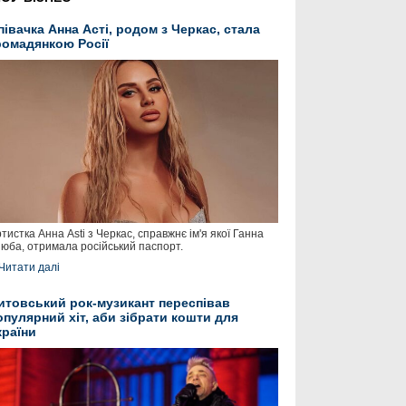
півачка Анна Асті, родом з Черкас, стала
ромадянкою Росії
тистка Анна Asti з Черкас, справжнє ім'я якої Ганна
юба, отримала російський паспорт.
Читати далі
итовський рок-музикант переспівав
опулярний хіт, аби зібрати кошти для
країни