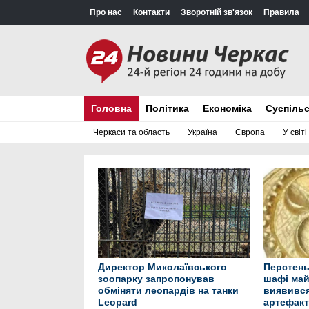
Про нас
Контакти
Зворотній зв'язок
Правила
Головна
Політика
Економіка
Суспіль
Черкаси та область
Україна
Європа
У світі
Директор Миколаївського
Перстень
зоопарку запропонував
шафі май
обміняти леопардів на танки
виявився
Leopard
артефак