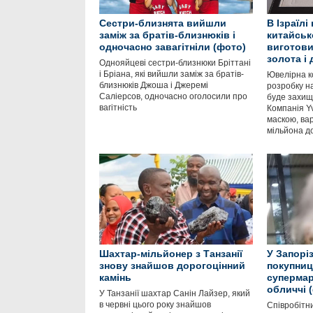
Сестри-близнята вийшли
В Ізраїлі
заміж за братів-близнюків і
китайськ
одночасно завагітніли (фото)
виготови
золота і 
Однояйцеві сестри-близнюки Бріттані
і Бріана, які вийшли заміж за братів-
Ювелірна к
близнюків Джоша і Джеремі
розробку н
Саліерсов, одночасно оголосили про
буде захищ
вагітність
Компанія Y
маскою, вар
мільйона до
Шахтар-мільйонер з Танзанії
У Запоріз
знову знайшов дорогоцінний
покупниц
камінь
супермар
обличчі 
У Танзанії шахтар Санін Лайзер, який
в червні цього року знайшов
Співробітн