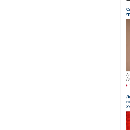
С
г
Ар
Дз
Л
п
У