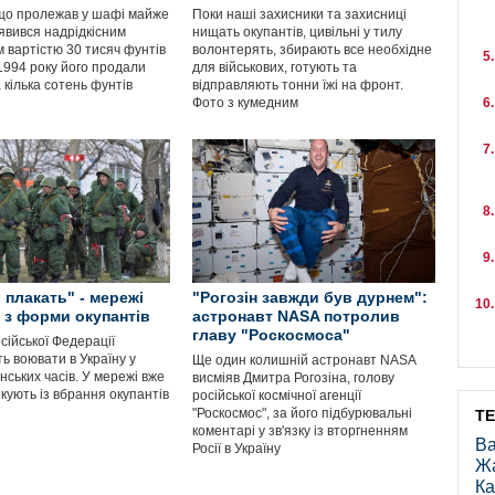
що пролежав у шафі майже
Поки наші захисники та захисниці
иявився надрідкісним
нищать окупантів, цивільні у тилу
 вартістю 30 тисяч фунтів
волонтерять, збирають все необхідне
 1994 року його продали
для військових, готують та
 кілька сотень фунтів
відправляють тонни їжі на фронт.
Фото з кумедним
 плакать" - мережі
"Рогозін завжди був дурнем":
 з форми окупантів
астронавт NASA потролив
главу "Роскосмоса"
сійської Федерації
ь воювати в Україну у
Ще один колишній астронавт NASA
ських часів. У мережі вже
висміяв Дмитра Рогозіна, голову
кують із вбрання окупантів
російської космічної агенції
"Роскосмос", за його підбурювальні
Т
коментарі у зв'язку із вторгненням
Ва
Росії в Україну
Ж
Ка