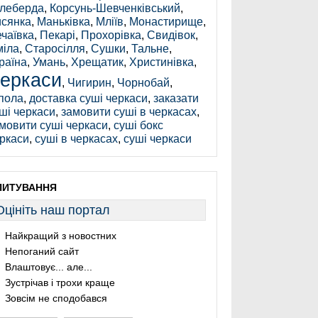
леберда
,
Корсунь-Шевченківський
,
сянка
,
Маньківка
,
Мліїв
,
Монастирище
,
чаївка
,
Пекарі
,
Прохорівка
,
Свидівок
,
іла
,
Старосілля
,
Сушки
,
Тальне
,
раїна
,
Умань
,
Хрещатик
,
Христинівка
,
еркаси
,
Чигирин
,
Чорнобай
,
пола
,
доставка суші черкаси
,
заказати
ші черкаси
,
замовити суші в черкасах
,
мовити суші черкаси
,
суші бокс
ркаси
,
суші в черкасах
,
суші черкаси
ПИТУВАННЯ
Оцініть наш портал
Найкращий з новостних
Непоганий сайт
Влаштовує... але...
Зустрічав і трохи краще
Зовсім не сподобався