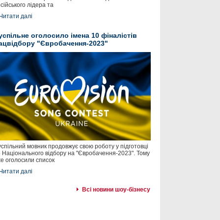
сійського лідера та
Читати далі
успільне оголосило імена 10 фіналістів
ацвідбору "Євробачення-2023"
спільний мовник продовжує свою роботу у підготовці
 Національного відбору на "Євробачення-2023". Тому
е оголосили список
Читати далі
Всі новини шоу-бізнесу