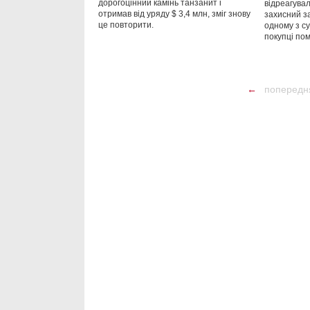
дорогоцінний камінь танзанит і
відреагува
отримав від уряду $ 3,4 млн, зміг знову
захисний за
це повторити.
одному з с
покупці пом
←
попередн