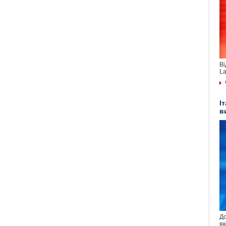
Ві
La
І
в
До
як