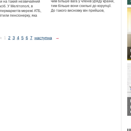
чим більше вага у членів уряду країни,
ли на такий незвичайний
тим більше вони схильні до корупції.
сіб. У Мелітополі, в
До такого висновку він прийшов,
упермаркетів мережі АТБ,
ітили пенсіонерку, яка
я
1
2
3
4
5
6
7
наступна
→
Ш