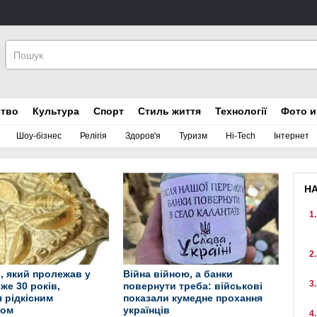
ство
Культура
Спорт
Стиль життя
Технології
Фото и
Шоу-бізнес
Релігія
Здоров'я
Туризм
Hi-Tech
Інтернет
Н
, який пролежав у
Війна війною, а банки
же 30 років,
повернути треба: військові
 рідкісним
показали кумедне прохання
том
українців