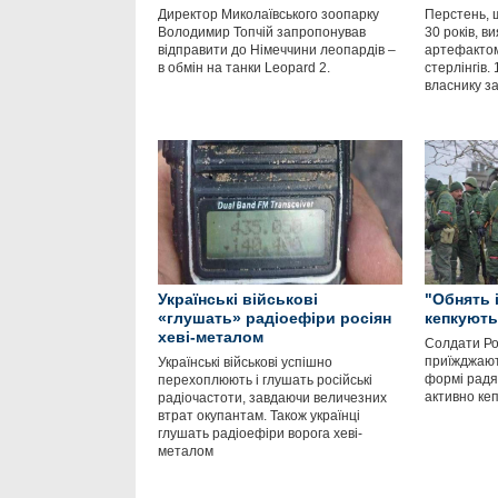
Директор Миколаївського зоопарку
Перстень, 
Володимир Топчій запропонував
30 років, в
відправити до Німеччини леопардів –
артефактом
в обмін на танки Leopard 2.
стерлінгів.
власнику за
Українські військові
"Обнять і
«глушать» радіоефіри росіян
кепкують
хеві-металом
Солдати Ро
приїжджают
Українські військові успішно
формі радян
перехоплюють і глушать російські
активно кеп
радіочастоти, завдаючи величезних
втрат окупантам. Також українці
глушать радіоефіри ворога хеві-
металом