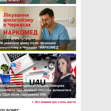
захиститися?
Як уникнути зриву після лікування
алкоголізму в Черкасах “НАРКОМЕД”
Імміграційний адвокат Альона Шевцова
розповіла про легальні способи залишитися
в США після скасування U4U
Всі новини про стиль життя
ОУ-БІЗНЕС