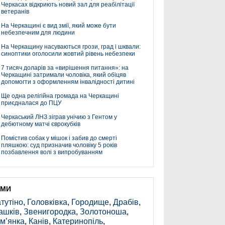
Черкасах відкриють новий зал для реабілітації
ветеранів
На Черкащині є вид змії, який може бути
небезпечним для людини
На Черкащину насуваються грози, град і шквали:
синоптики оголосили жовтий рівень небезпеки
7 тисяч доларів за «вирішення питання»: на
Черкащині затримали чоловіка, який обіцяв
допомогти з оформленням інвалідності дитині
Ще одна релігійна громада на Черкащині
приєдналася до ПЦУ
Черкаський ЛНЗ зіграв унічию з Гентом у
дебютному матчі єврокубків
Помістив собак у мішок і забив до смерті
пляшкою: суд призначив чоловіку 5 років
позбавлення волі з випробуванням
ЕМИ
тутіно
,
Головківка
,
Городище
,
Драбів
,
ашків
,
Звенигородка
,
Золотоноша
,
м’янка
,
Канів
,
Катеринопіль
,