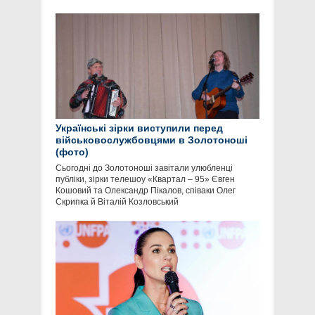
Українські зірки виступили перед
військовослужбовцями в Золотоноші
(фото)
Сьогодні до Золотоноші завітали улюбленці
публіки, зірки телешоу «Квартал – 95» Євген
Кошовий та Олександр Пікалов, співаки Олег
Скрипка й Віталій Козловський