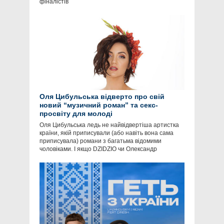
фіналістів
Оля Цибульська відверто про свій
новий “музичний роман” та секс-
просвіту для молоді
Оля Цибульська ледь не найвідвертіша артистка
країни, якій приписували (або навіть вона сама
приписувала) романи з багатьма відомими
чоловіками. І якщо DZIDZIO чи Олександр