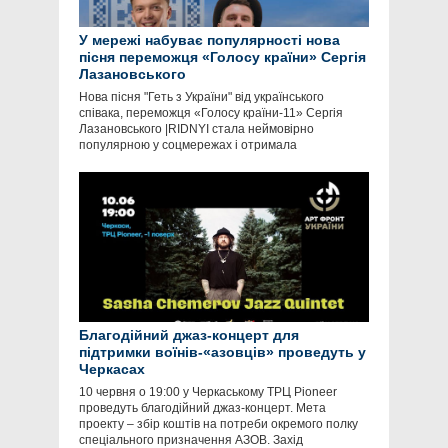
У мережі набуває популярності нова
пісня переможця «Голосу країни» Сергія
Лазановського
Нова пісня "Геть з України" від українського
співака, переможця «Голосу країни-11» Сергія
Лазановського |RIDNYI стала неймовірно
популярною у соцмережах і отримала
Благодійний джаз-концерт для
підтримки воїнів-«азовців» проведуть у
Черкасах
10 червня о 19:00 у Черкаському ТРЦ Pioneer
проведуть благодійний джаз-концерт. Мета
проекту – збір коштів на потреби окремого полку
спеціального призначення АЗОВ. Захід