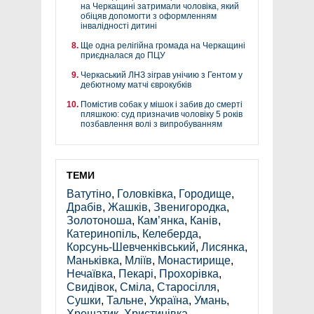
на Черкащині затримали чоловіка, який
обіцяв допомогти з оформленням
інвалідності дитині
Ще одна релігійна громада на Черкащині
приєдналася до ПЦУ
Черкаський ЛНЗ зіграв унічию з Гентом у
дебютному матчі єврокубків
Помістив собак у мішок і забив до смерті
пляшкою: суд призначив чоловіку 5 років
позбавлення волі з випробуванням
ТЕМИ
Ватутіно
,
Головківка
,
Городище
,
Драбів
,
Жашків
,
Звенигородка
,
Золотоноша
,
Кам’янка
,
Канів
,
Катеринопіль
,
Келеберда
,
Корсунь-Шевченківський
,
Лисянка
,
Маньківка
,
Мліїв
,
Монастирище
,
Нечаївка
,
Пекарі
,
Прохорівка
,
Свидівок
,
Сміла
,
Старосілля
,
Сушки
,
Тальне
,
Україна
,
Умань
,
Хрещатик
,
Христинівка
,