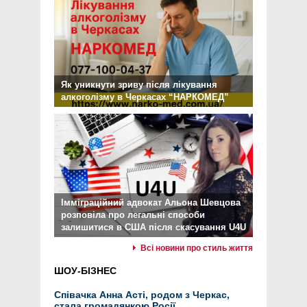
Як уникнути зриву після лікування
алкоголізму в Черкасах “НАРКОМЕД”
Імміграційний адвокат Альона Шевцова
розповіла про легальні способи
залишитися в США після скасування U4U
Всі новини про стиль життя
ШОУ-БІЗНЕС
Співачка Анна Асті, родом з Черкас,
стала громадянкою Росії