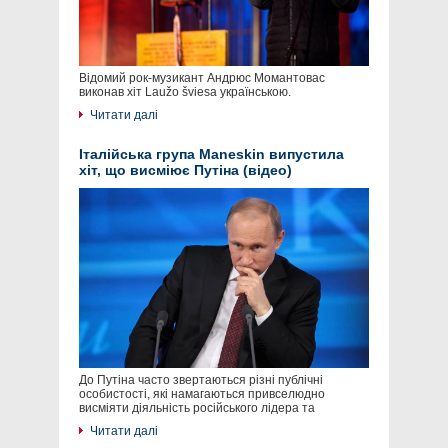
Відомий рок-музикант Андрюс Момантовас
виконав хіт Laužo šviesa українською.
Читати далі
Італійська група Maneskin випустила
хіт, що висміює Путіна (відео)
До Путіна часто звертаються різні публічні
особистості, які намагаються привселюдно
висміяти діяльність російського лідера та
Читати далі