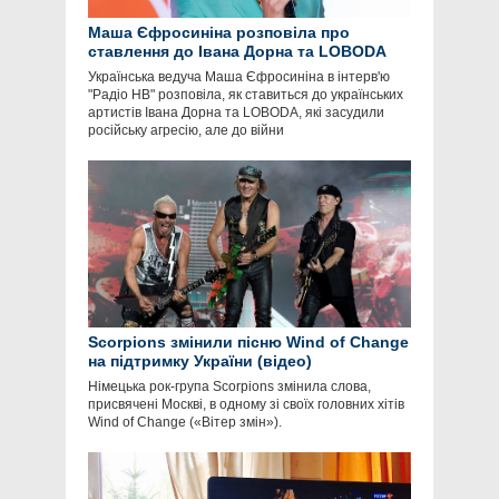
Маша Єфросиніна розповіла про
ставлення до Івана Дорна та LOBODA
Українська ведуча Маша Єфросиніна в інтерв'ю
"Радіо НВ" розповіла, як ставиться до українських
артистів Івана Дорна та LOBODA, які засудили
російську агресію, але до війни
Scorpions змінили пісню Wind of Change
на підтримку України (відео)
Німецька рок-група Scorpions змінила слова,
присвячені Москві, в одному зі своїх головних хітів
Wind of Change («Вітер змін»).