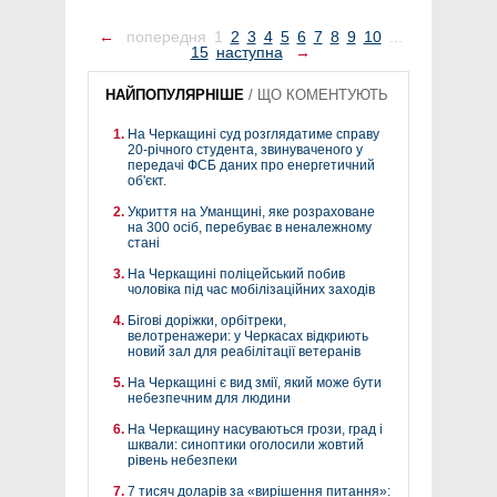
←
попередня
1
2
3
4
5
6
7
8
9
10
...
15
наступна
→
НАЙПОПУЛЯРНІШЕ
/
ЩО КОМЕНТУЮТЬ
На Черкащині суд розглядатиме справу
20-річного студента, звинуваченого у
передачі ФСБ даних про енергетичний
об'єкт.
Укриття на Уманщині, яке розраховане
на 300 осіб, перебуває в неналежному
стані
На Черкащині поліцейський побив
чоловіка під час мобілізаційних заходів
Бігові доріжки, орбітреки,
велотренажери: у Черкасах відкриють
новий зал для реабілітації ветеранів
На Черкащині є вид змії, який може бути
небезпечним для людини
На Черкащину насуваються грози, град і
шквали: синоптики оголосили жовтий
рівень небезпеки
7 тисяч доларів за «вирішення питання»: