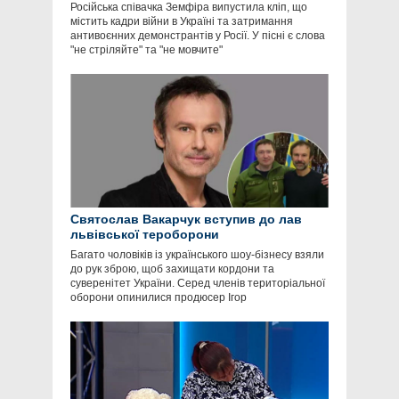
Російська співачка Земфіра випустила кліп, що
містить кадри війни в Україні та затримання
антивоєнних демонстрантів у Росії. У пісні є слова
"не стріляйте" та "не мовчите"
Святослав Вакарчук вступив до лав
львівської тероборони
Багато чоловіків із українського шоу-бізнесу взяли
до рук зброю, щоб захищати кордони та
суверенітет України. Серед членів територіальної
оборони опинилися продюсер Ігор