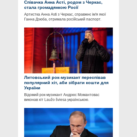
Співачка Анна Асті, родом з Черкас,
стала громадянкою Росії
Артистка Анна Asti з Черкас, справжнє ім'я якої
Ганна Дзюба, отримала російський паспорт.
Литовський рок-музикант переспівав
популярний хіт, аби зібрати кошти для
України
Відомий рок-музикант Андрюс Момантовас
виконав хіт Laužo šviesa українською.