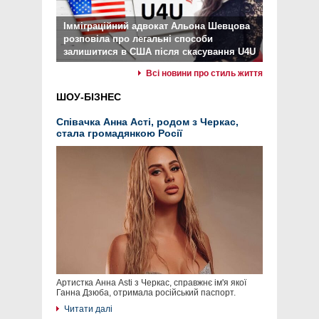
Імміграційний адвокат Альона Шевцова
розповіла про легальні способи
залишитися в США після скасування U4U
Всі новини про стиль життя
ШОУ-БІЗНЕС
Співачка Анна Асті, родом з Черкас,
стала громадянкою Росії
Артистка Анна Asti з Черкас, справжнє ім'я якої
Ганна Дзюба, отримала російський паспорт.
Читати далі