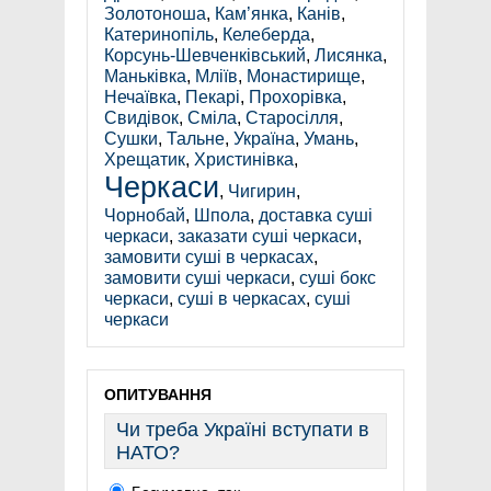
Золотоноша
,
Кам’янка
,
Канів
,
Катеринопіль
,
Келеберда
,
Корсунь-Шевченківський
,
Лисянка
,
Маньківка
,
Мліїв
,
Монастирище
,
Нечаївка
,
Пекарі
,
Прохорівка
,
Свидівок
,
Сміла
,
Старосілля
,
Сушки
,
Тальне
,
Україна
,
Умань
,
Хрещатик
,
Христинівка
,
Черкаси
,
Чигирин
,
Чорнобай
,
Шпола
,
доставка суші
черкаси
,
заказати суші черкаси
,
замовити суші в черкасах
,
замовити суші черкаси
,
суші бокс
черкаси
,
суші в черкасах
,
суші
черкаси
ОПИТУВАННЯ
Чи треба Україні вступати в
НАТО?