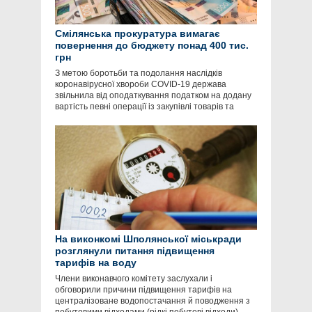
Смілянська прокуратура вимагає
повернення до бюджету понад 400 тис.
грн
З метою боротьби та подолання наслідків
коронавірусної хвороби COVID-19 держава
звільнила від оподаткування податком на додану
вартість певні операції із закупівлі товарів та
На виконкомі Шполянської міськради
розглянули питання підвищення
тарифів на воду
Члени виконавчого комітету заслухали і
обговорили причини підвищення тарифів на
централізоване водопостачання й поводження з