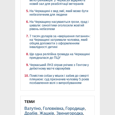
велотренажери: у Черкасах відкриють
новий зал для реабілітації ветеранів
На Черкащині є вид змії, який може бути
небезпечним для людини
На Черкащину насуваються грози, град і
шквали: синоптики оголосили жовтий
рівень небезпеки
7 тисяч доларів за «вирішення питання»:
на Черкащині затримали чоловіка, який
обіцяв допомогти з оформленням
інвалідності дитині
Ще одна релігійна громада на Черкащині
приєдналася до ПЦУ
Черкаський ЛНЗ зіграв унічию з Гентом у
дебютному матчі єврокубків
Помістив собак у мішок і забив до смерті
пляшкою: суд призначив чоловіку 5 років
позбавлення волі з випробуванням
ТЕМИ
Ватутіно
,
Головківка
,
Городище
,
Драбів
,
Жашків
,
Звенигородка
,