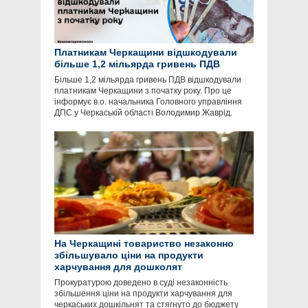
Платникам Черкащини відшкодували
більше 1,2 мільярда гривень ПДВ
Більше 1,2 мільярда гривень ПДВ відшкодували
платникам Черкащини з початку року. Про це
інформує в.о. начальника Головного управління
ДПС у Черкаській області Володимир Жаврід.
На Черкащині товариство незаконно
збільшувало ціни на продукти
харчування для дошколят
Прокуратурою доведено в суді незаконність
збільшення ціни на продукти харчування для
черкаських дошкільнят та стягнуто до бюджету