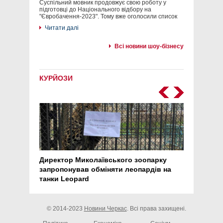
Суспільний мовник продовжує свою роботу у
підготовці до Національного відбору на
"Євробачення-2023". Тому вже оголосили список
Читати далі
Всі новини шоу-бізнесу
КУРЙОЗИ
Директор Миколаївського зоопарку
Перс
запропонував обміняти леопардів на
30 ро
танки Leopard
арте
© 2014-2023
Новини Черкас
. Всі права захищені.