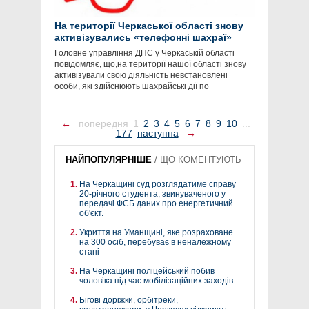
На території Черкаської області знову
активізувались «телефонні шахраї»
Головне управління ДПС у Черкаській області
повідомляє, що,на території нашої області знову
активізували свою діяльність невстановлені
особи, які здійснюють шахрайські дії по
←
попередня
1
2
3
4
5
6
7
8
9
10
...
177
наступна
→
НАЙПОПУЛЯРНІШЕ
/
ЩО КОМЕНТУЮТЬ
На Черкащині суд розглядатиме справу
20-річного студента, звинуваченого у
передачі ФСБ даних про енергетичний
об'єкт.
Укриття на Уманщині, яке розраховане
на 300 осіб, перебуває в неналежному
стані
На Черкащині поліцейський побив
чоловіка під час мобілізаційних заходів
Бігові доріжки, орбітреки,