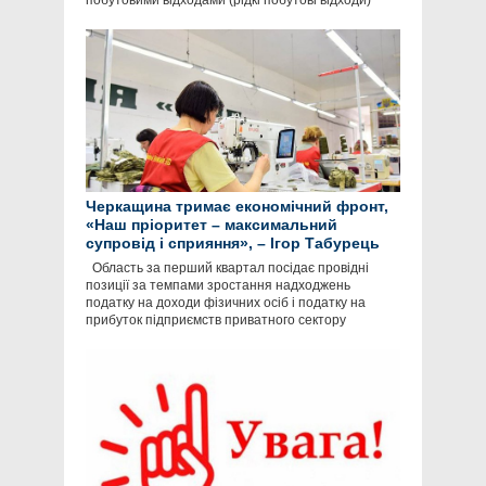
побутовими відходами (рідкі побутові відходи)
Черкащина тримає економічний фронт,
«Наш пріоритет – максимальний
супровід і сприяння», – Ігор Табурець
Область за перший квартал посідає провідні
позиції за темпами зростання надходжень
податку на доходи фізичних осіб і податку на
прибуток підприємств приватного сектору