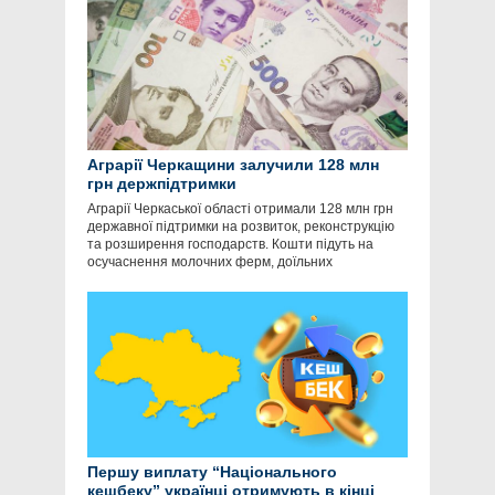
Аграрії Черкащини залучили 128 млн
грн держпідтримки
Аграрії Черкаської області отримали 128 млн грн
державної підтримки на розвиток, реконструкцію
та розширення господарств. Кошти підуть на
осучаснення молочних ферм, доїльних
Першу виплату “Національного
кешбеку” українці отримують в кінці