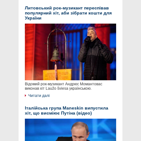
Литовський рок-музикант переспівав
популярний хіт, аби зібрати кошти для
України
Відомий рок-музикант Андрюс Момантовас
виконав хіт Laužo šviesa українською.
Читати далі
Італійська група Maneskin випустила
хіт, що висміює Путіна (відео)