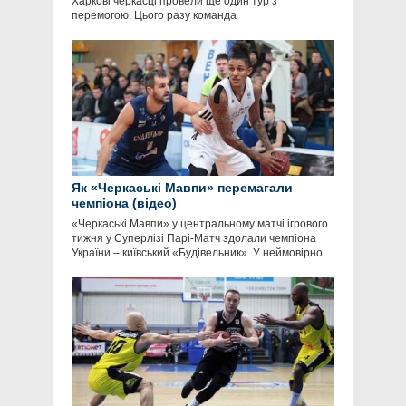
Харкові черкасці провели ще один тур з
перемогою. Цього разу команда
Як «Черкаські Мавпи» перемагали
чемпіона (відео)
«Черкаські Мавпи» у центральному матчі ігрового
тижня у Суперлізі Парі-Матч здолали чемпіона
України – київський «Будівельник». У неймовірно