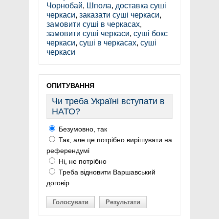
Чорнобай
,
Шпола
,
доставка суші
черкаси
,
заказати суші черкаси
,
замовити суші в черкасах
,
замовити суші черкаси
,
суші бокс
черкаси
,
суші в черкасах
,
суші
черкаси
ОПИТУВАННЯ
Чи треба Україні вступати в
НАТО?
Безумовно, так
Так, але це потрібно вирішувати на
референдумі
Ні, не потрібно
Треба відновити Варшавський
договір
Голосувати
Результати