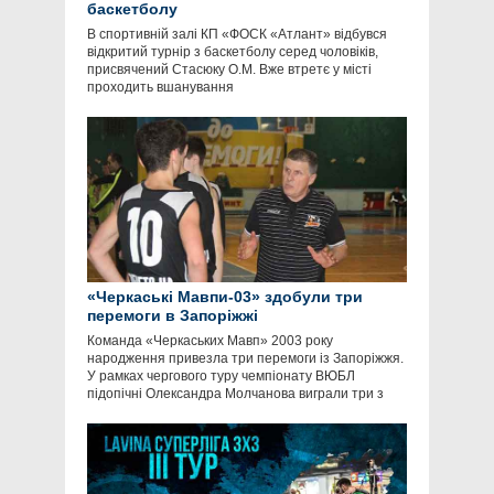
баскетболу
В спортивній залі КП «ФОСК «Атлант» відбувся
відкритий турнір з баскетболу серед чоловіків,
присвячений Стасюку О.М. Вже втретє у місті
проходить вшанування
«Черкаські Мавпи-03» здобули три
перемоги в Запоріжжі
Команда «Черкаських Мавп» 2003 року
народження привезла три перемоги із Запоріжжя.
У рамках чергового туру чемпіонату ВЮБЛ
підопічні Олександра Молчанова виграли три з