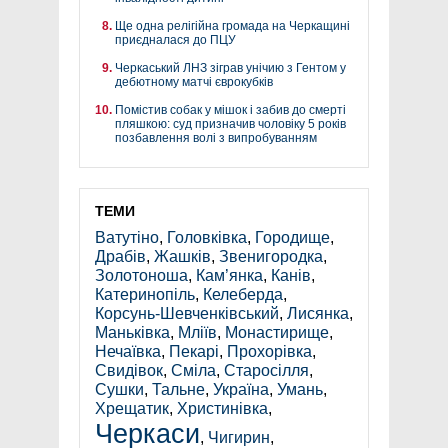
Ще одна релігійна громада на Черкащині
приєдналася до ПЦУ
Черкаський ЛНЗ зіграв унічию з Гентом у
дебютному матчі єврокубків
Помістив собак у мішок і забив до смерті
пляшкою: суд призначив чоловіку 5 років
позбавлення волі з випробуванням
ТЕМИ
Ватутіно
,
Головківка
,
Городище
,
Драбів
,
Жашків
,
Звенигородка
,
Золотоноша
,
Кам’янка
,
Канів
,
Катеринопіль
,
Келеберда
,
Корсунь-Шевченківський
,
Лисянка
,
Маньківка
,
Мліїв
,
Монастирище
,
Нечаївка
,
Пекарі
,
Прохорівка
,
Свидівок
,
Сміла
,
Старосілля
,
Сушки
,
Тальне
,
Україна
,
Умань
,
Хрещатик
,
Христинівка
,
Черкаси
,
Чигирин
,