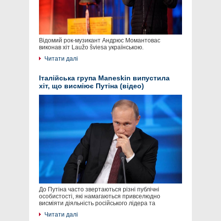
Відомий рок-музикант Андрюс Момантовас
виконав хіт Laužo šviesa українською.
Читати далі
Італійська група Maneskin випустила
хіт, що висміює Путіна (відео)
До Путіна часто звертаються різні публічні
особистості, які намагаються привселюдно
висміяти діяльність російського лідера та
Читати далі