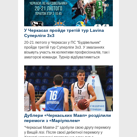
У Черкасах пройде третій тур Lavina
Суперліги 3х3
20-21 лютого у Черкасах у ПС "Будівельник"
пройде третій тур Суперліги 3х3. У змаганнях
візьмуть участь як колективи професіоналів, так і
аматорскі команди. Турнір відбуватиметься
Дублери «Черкаських Мавп» розділили
перемоги з «Маріуполем»
“Черкаські Мавпи-2” здобули свою другу перемогу
у Вищій лізі. Після своєї дебютної перемогу у