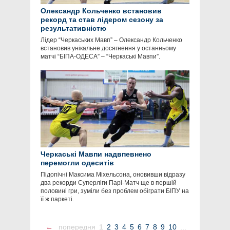
Олександр Кольченко встановив
рекорд та став лідером сезону за
результативністю
Лідер “Черкаських Мавп” – Олександр Кольченко
встановив унікальне досягнення у останньому
матчі “БІПА-ОДЕСА” – “Черкаські Мавпи”.
Черкаські Мавпи надвпевнено
перемогли одеситів
Підопічні Максима Міхельсона, оновивши відразу
два рекорди Суперліги Парі-Матч ще в першій
половині гри, зуміли без проблем обіграти БІПУ на
її ж паркеті.
←
попередня
1
2
3
4
5
6
7
8
9
10
...