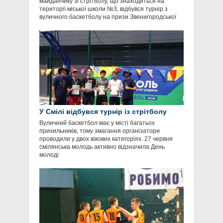
майданчику зі стрітболу, що знаходиться на
території міської школи №3, відбувся турнір з
вуличного баскетболу на призи Звенигородської
У Смілі відбувся турнір із стрітболу
Вуличний баскетбол має у місті багатьох
прихильників, тому змагання організатори
проводили у двох вікових категоріях. 27 червня
смілянська молодь активно відзначила День
молоді