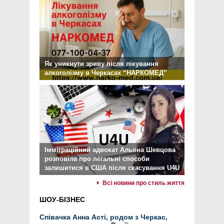
Як уникнути зриву після лікування
алкоголізму в Черкасах “НАРКОМЕД”
Імміграційний адвокат Альона Шевцова
розповіла про легальні способи
залишитися в США після скасування U4U
Всі новини про стиль життя
ШОУ-БІЗНЕС
Співачка Анна Асті, родом з Черкас,