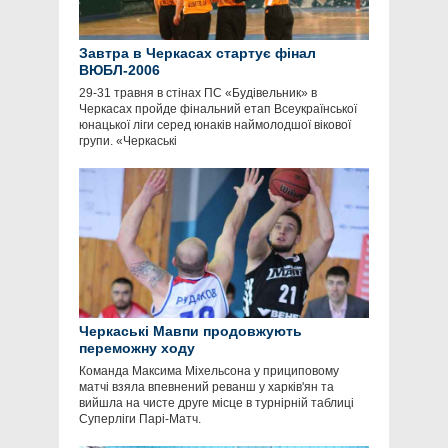
Завтра в Черкасах стартує фінал
ВЮБЛ-2006
29-31 травня в стінах ПС «Будівельник» в
Черкасах пройде фінальний етап Всеукраїнської
юнацької ліги серед юнаків наймолодшої вікової
групи. «Черкаські
Черкаські Мавпи продовжують
переможну ходу
Команда Максима Міхельсона у прициповому
матчі взяла впевнений реванш у харків'ян та
вийшла на чисте друге місце в турнірній таблиці
Суперліги Парі-Матч.