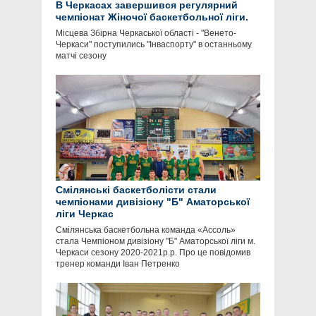
В Черкасах завершився регулярний
чемпіонат Жіночої баскетбольної ліги.
Місцева Збірна Черкаської області - "Венето-
Черкаси" поступились "Інваспорту" в останньому
матчі сезону
Смілянські баскетболісти стали
чемпіонами дивізіону "Б" Аматорської
ліги Черкас
Смілянська баскетбольна команда «Ассоль»
стала Чемпіоном дивізіону "Б" Аматорської ліги м.
Черкаси сезону 2020-2021р.р. Про це повідомив
тренер команди Іван Петренко