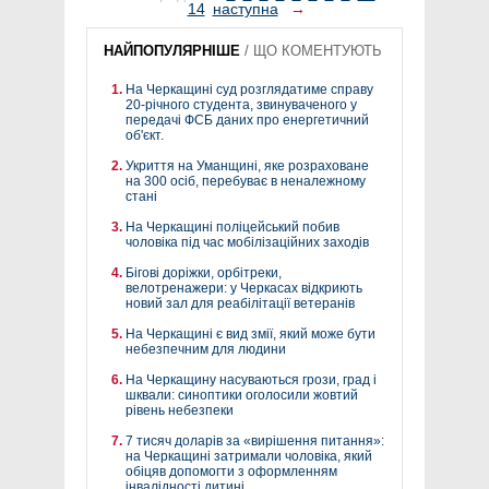
14
наступна
→
НАЙПОПУЛЯРНІШЕ
/
ЩО КОМЕНТУЮТЬ
На Черкащині суд розглядатиме справу
20-річного студента, звинуваченого у
передачі ФСБ даних про енергетичний
об'єкт.
Укриття на Уманщині, яке розраховане
на 300 осіб, перебуває в неналежному
стані
На Черкащині поліцейський побив
чоловіка під час мобілізаційних заходів
Бігові доріжки, орбітреки,
велотренажери: у Черкасах відкриють
новий зал для реабілітації ветеранів
На Черкащині є вид змії, який може бути
небезпечним для людини
На Черкащину насуваються грози, град і
шквали: синоптики оголосили жовтий
рівень небезпеки
7 тисяч доларів за «вирішення питання»:
на Черкащині затримали чоловіка, який
обіцяв допомогти з оформленням
інвалідності дитині