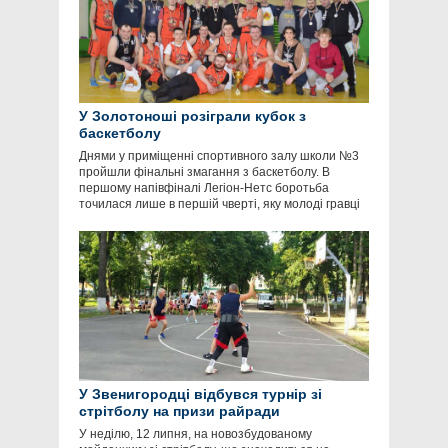
У Золотоноші розіграли кубок з
баскетболу
Днями у приміщенні спортивного залу школи №3
пройшли фінальні змагання з баскетболу. В
першому напівфіналі Легіон-Нетс боротьба
точилася лише в першій чверті, яку молоді гравці
У Звенигородці відбувся турнір зі
стрітболу на призи райради
У неділю, 12 липня, на новозбудованому