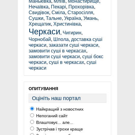
Маньківка
,
Мліїв
,
Монастирище
,
Нечаївка
,
Пекарі
,
Прохорівка
,
Свидівок
,
Сміла
,
Старосілля
,
Сушки
,
Тальне
,
Україна
,
Умань
,
Хрещатик
,
Христинівка
,
Черкаси
,
Чигирин
,
Чорнобай
,
Шпола
,
доставка суші
черкаси
,
заказати суші черкаси
,
замовити суші в черкасах
,
замовити суші черкаси
,
суші бокс
черкаси
,
суші в черкасах
,
суші
черкаси
ОПИТУВАННЯ
Оцініть наш портал
Найкращий з новостних
Непоганий сайт
Влаштовує... але...
Зустрічав і трохи краще