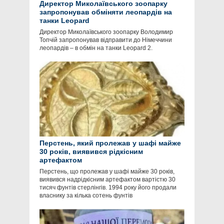
Директор Миколаївського зоопарку
запропонував обміняти леопардів на
танки Leopard
Директор Миколаївського зоопарку Володимир
Топчій запропонував відправити до Німеччини
леопардів – в обмін на танки Leopard 2.
Перстень, який пролежав у шафі майже
30 років, виявився рідкісним
артефактом
Перстень, що пролежав у шафі майже 30 років,
виявився надрідкісним артефактом вартістю 30
тисяч фунтів стерлінгів. 1994 року його продали
власнику за кілька сотень фунтів