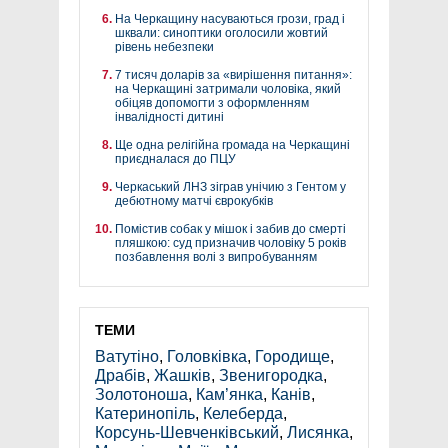
На Черкащину насуваються грози, град і
шквали: синоптики оголосили жовтий
рівень небезпеки
7 тисяч доларів за «вирішення питання»:
на Черкащині затримали чоловіка, який
обіцяв допомогти з оформленням
інвалідності дитині
Ще одна релігійна громада на Черкащині
приєдналася до ПЦУ
Черкаський ЛНЗ зіграв унічию з Гентом у
дебютному матчі єврокубків
Помістив собак у мішок і забив до смерті
пляшкою: суд призначив чоловіку 5 років
позбавлення волі з випробуванням
ТЕМИ
Ватутіно
,
Головківка
,
Городище
,
Драбів
,
Жашків
,
Звенигородка
,
Золотоноша
,
Кам’янка
,
Канів
,
Катеринопіль
,
Келеберда
,
Корсунь-Шевченківський
,
Лисянка
,