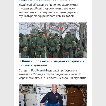
Українські військові успішно перехоплюють і
глушать російські радіочастоти, завдаючи
величезних втрат окупантам. Також українці
глушать радіоефіри ворога хеві-металом
"Обнять і плакать" - мережі кепкують з
форми окупантів
Солдати Російської Федерації приїжджають
воювати в Україну у формі радянських часів. У
мережі вже активно кепкують із вбрання окупантів