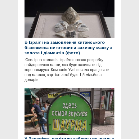
В Ізраїлі на замовлення китайського
бізнесмена виготовили захисну маску з
золота і діамантів (фото)
Ювелірна компанія Ізраїлю почала розробку
найдорожчою маски, яка буде захищати від
коронавируса. Компанія Yvel почала працювати
над маскою, вартість якої буде 1,5 мільйона
доларів.
У Запоріжжі помітили забавну рекламу з