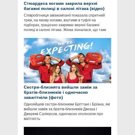
Стюардеса ногами закрила верхні
багажні полиці в салоні літака (відео)
Співробітниця авіакомпанії показала спритний
трюк, на якому ногами, взутими в туфлі на
підборах, граціозно закриває верхні багажні
полиці в салоні літака. Жінка зізналася, що таке
Сестри-близнята вийшли заміж за
братів-близнюків і одночасно
завагітніли (фото)
Однояйцеві сестри-близнюки Бріттані і Бріана, які
вийшли заміж за братів-близнюків Джоша і
Джеремі Саліерсов, одночасно оголосили про
вагітність