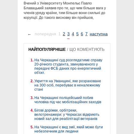
Вчений з Університету Монпельє Павло
Блавацький заявив про те, що чим більше вага у
членів уряду країни, тим більше вони схильні до
корупції. До такого висновку він прийшов,
←
попередня
1
2
3
4
5
6
7
наступна
→
НАЙПОПУЛЯРНІШЕ
/
ЩО КОМЕНТУЮТЬ
На Черкащині суд розглядатиме справу
20-річного студента, звинуваченого у
передачі ФСБ даних про енергетичний
об'єкт.
Укриття на Уманщині, яке розраховане
на 300 осіб, перебуває в неналежному
стані
На Черкащині поліцейський побив
чоловіка під час мобілізаційних заходів
Бігові доріжки, орбітреки,
велотренажери: у Черкасах відкриють
новий зал для реабілітації ветеранів
На Черкащині є вид змії, який може бути
небезпечним для людини