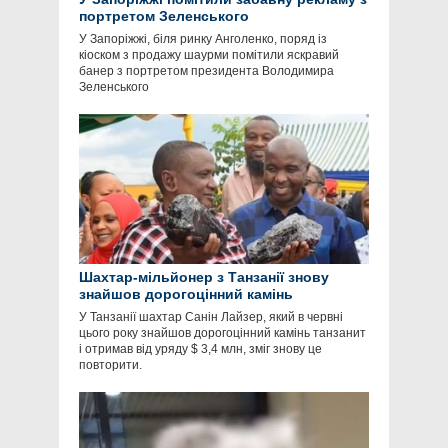
портретом Зеленського
У Запоріжжі, біля ринку Анголенко, поряд із
кіоском з продажу шаурми помітили яскравий
банер з портретом президента Володимира
Зеленського
Шахтар-мільйонер з Танзанії знову
знайшов дорогоцінний камінь
У Танзанії шахтар Санін Лайзер, який в червні
цього року знайшов дорогоцінний камінь танзанит
і отримав від уряду $ 3,4 млн, зміг знову це
повторити.