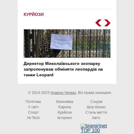
КУРЙОЗИ
Директор Миколаївського зоопарку
Перс
запропонував обміняти леопардів на
30 ро
танки Leopard
арте
© 2014-2023
Новини Черкас
. Всі права захищені.
Політика
Економіка
Соціум
У світі
Європа
Шоу-бізнес
Спорт
Курйози
Стиль життя
Hi-Tech
Інтернет
Авто