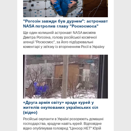
"Рогозін завжди був дурнем": астронавт
NASA потролив главу "Роскосмоса"
Ще один колишній астронавт NASA висміяв
Дмитра Рогозіна, голову російської космічної
агенції "Роскосмос", за його підбурювальні
коментарі у зв'язку із вторгненням Росії в Україну
«Друга армія світу» краде курей у
жителів окупованих українських сіл
(відео)
Російські окупанти в Україні розорюють домашні
господарства, крадучи навіть курей. Відповідне
відео опублікував головред "Цензор.НЕТ" Юрій