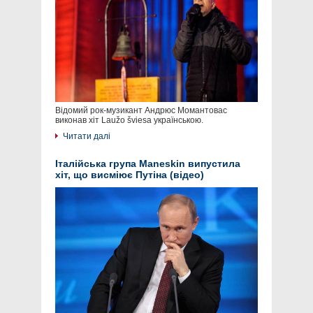
Відомий рок-музикант Андрюс Момантовас
виконав хіт Laužo šviesa українською.
Читати далі
Італійська група Maneskin випустила
хіт, що висміює Путіна (відео)