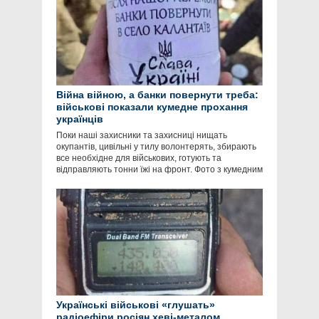
Війна війною, а банки повернути треба:
військові показали кумедне прохання
українців
Поки наші захисники та захисниці нищать
окупантів, цивільні у тилу волонтерять, збирають
все необхідне для військових, готують та
відправляють тонни їжі на фронт. Фото з кумедним
Українські військові «глушать»
радіоефіри росіян хеві-металом