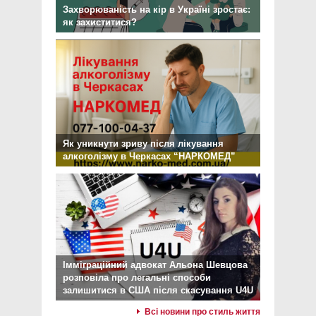
Захворюваність на кір в Україні зростає:
як захиститися?
Як уникнути зриву після лікування
алкоголізму в Черкасах “НАРКОМЕД”
Імміграційний адвокат Альона Шевцова
розповіла про легальні способи
залишитися в США після скасування U4U
Всі новини про стиль життя