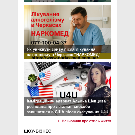
Як уникнути зриву після лікування
алкоголізму в Черкасах “НАРКОМЕД”
Імміграційний адвокат Альона Шевцова
розповіла про легальні способи
залишитися в США після скасування U4U
Всі новини про стиль життя
ШОУ-БІЗНЕС