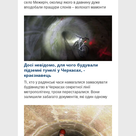
село Межиріч, околиці якого в давнину дуже
вподобали пращури слонів – волохаті мамонти
Досі невідомо, для чого будували
підземні тунелі у Черкасах, -
краєзнавець
Ті, хто у радянські часи намагалися замаскувати
будівництво в Черкасах секретної лінії
метрополітену, трохи перестаралися. Вони
залишили забагато документів, які один одному