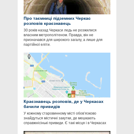
Про таємниці підземних Черкас
розповів краєзнавець
30 років назад Черкаси ледь не розжилися
власним метрополітеном. Правда, він не
призначався для широкого загалу, а лише для
партійної еліти.
Краєзнавець розповів, де у Черкасах
бачили привидів
У кожному старовинному місті обов’язково
знайдуться містичні закутки, де мешкають
справжнісінькі привиди. Є такі місця і в Черкасах