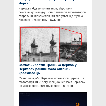
Черкас
Черкаські будівельники знову відкопали
сенсаційну знахідку. Вони зачепили екскаватором
старовинні підземелля, які тягнуться від Музею
Кобзаря (в минулому – будинок
Замість хрестів Троїцька церква у
Черкасах раніше мала антени -
краєзнавець
Сеанс магії, або Втрачені можливості церков. На
фотографії 1888 року Троїцька церква в Черкасах
не має хрестів. Замість хрестів – антени.