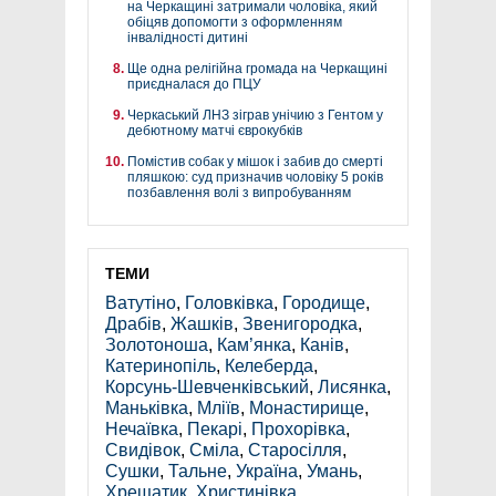
на Черкащині затримали чоловіка, який
обіцяв допомогти з оформленням
інвалідності дитині
Ще одна релігійна громада на Черкащині
приєдналася до ПЦУ
Черкаський ЛНЗ зіграв унічию з Гентом у
дебютному матчі єврокубків
Помістив собак у мішок і забив до смерті
пляшкою: суд призначив чоловіку 5 років
позбавлення волі з випробуванням
ТЕМИ
Ватутіно
,
Головківка
,
Городище
,
Драбів
,
Жашків
,
Звенигородка
,
Золотоноша
,
Кам’янка
,
Канів
,
Катеринопіль
,
Келеберда
,
Корсунь-Шевченківський
,
Лисянка
,
Маньківка
,
Мліїв
,
Монастирище
,
Нечаївка
,
Пекарі
,
Прохорівка
,
Свидівок
,
Сміла
,
Старосілля
,
Сушки
,
Тальне
,
Україна
,
Умань
,
Хрещатик
,
Христинівка
,