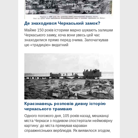
Де знаходився Черкаський замок?
Майже 150 років історики марно шукають залишки
Черкаського замку, хоча вони увесь цей час
знаходилися прямо перед очима. Започаткував
цю «традицію» видатний
Краєзнавець розповів дивну історію
черкаського трамваю
Одного погожого дня, 105 років назад, мешканці
міста Черкаси з подивом спостерігали неймовірну
картину: до міста прямував караван
справжнісіньких верблюдів. Як виявилося згодом,