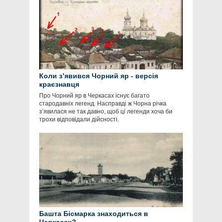
Коли з’явився Чорний яр - версія
краєзнавця
Про Чорний яр в Черкасах існує багато
стародавніх легенд. Насправді ж Чорна річка
з’явилася не так давно, щоб ці легенди хоча би
трохи відповідали дійсності.
Башта Бісмарка знаходиться в