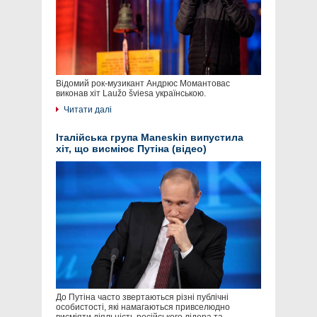
Відомий рок-музикант Андрюс Момантовас
виконав хіт Laužo šviesa українською.
Читати далі
Італійська група Maneskin випустила
хіт, що висміює Путіна (відео)
До Путіна часто звертаються різні публічні
особистості, які намагаються привселюдно