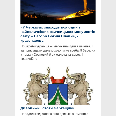
«У Черкасах знаходиться один з
найвеличніших язичницьких монументів
світу – Пагорб Богині Слави», -
краєзнавець
Пошкреби українця – і легко знайдеш язичника. І
за прикладами далеко ходити не треба: 9 березня
у парку «Сосновий бір» малеча та дорослі
традиційно
Дивовижні істоти Черкащини
Неподалік від Канева знаходиться знамените