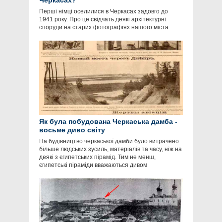
Черкасах?
Перші німці оселилися в Черкасах задовго до
1941 року. Про це свідчать деякі архітектурні
споруди на старих фотографіях нашого міста.
Як була побудована Черкаська дамба -
восьме диво світу
На будівництво черкаської дамби було витрачено
більше людських зусиль, матеріалів та часу, ніж на
деякі з єгипетських пірамід. Тим не менш,
єгипетські піраміди вважаються дивом