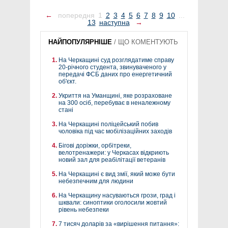
←
попередня
1
2
3
4
5
6
7
8
9
10
...
13
наступна
→
НАЙПОПУЛЯРНІШЕ
/
ЩО КОМЕНТУЮТЬ
На Черкащині суд розглядатиме справу
20-річного студента, звинуваченого у
передачі ФСБ даних про енергетичний
об'єкт.
Укриття на Уманщині, яке розраховане
на 300 осіб, перебуває в неналежному
стані
На Черкащині поліцейський побив
чоловіка під час мобілізаційних заходів
Бігові доріжки, орбітреки,
велотренажери: у Черкасах відкриють
новий зал для реабілітації ветеранів
На Черкащині є вид змії, який може бути
небезпечним для людини
На Черкащину насуваються грози, град і
шквали: синоптики оголосили жовтий
рівень небезпеки
7 тисяч доларів за «вирішення питання»: