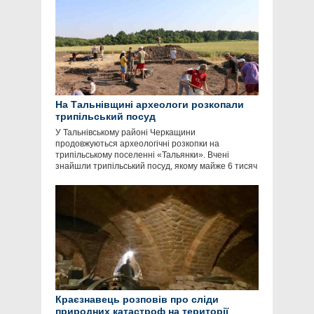
На Тальнівщині археологи розкопали
трипільський посуд
У Тальнівському районі Черкащини
продовжуються археологічні розкопки на
трипільському поселенні «Тальянки». Вчені
знайшли трипільський посуд, якому майже 6 тисяч
Краєзнавець розповів про сліди
природних катастроф на території