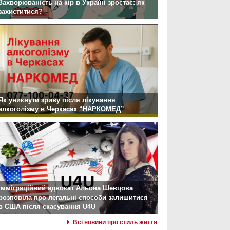
Захворюваність на кір в Україні зростає: як
захиститися?
Як уникнути зриву після лікування
алкоголізму в Черкасах “НАРКОМЕД”
Імміграційний адвокат Альона Шевцова
розповіла про легальні способи залишитися
в США після скасування U4U
Всі новини про стиль життя