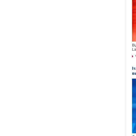
Ві
La
І
в