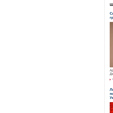
Ш
С
г
Ар
Дз
Л
п
У