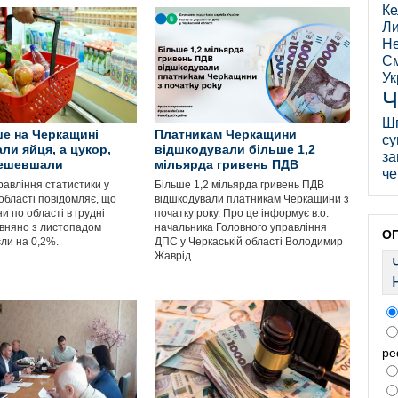
Ке
Ли
Не
См
Ук
Ч
Ш
е на Черкащині
Платникам Черкащини
су
ли яйця, а цукор,
відшкодували більше 1,2
за
дешевшали
мільярда гривень ПДВ
че
равління статистики у
Більше 1,2 мільярда гривень ПДВ
області повідомляє, що
відшкодували платникам Черкащини з
ни по області в грудні
початку року. Про це інформує в.о.
івняно з листопадом
начальника Головного управління
О
сли на 0,2%.
ДПС у Черкаській області Володимир
Жаврід.
ре