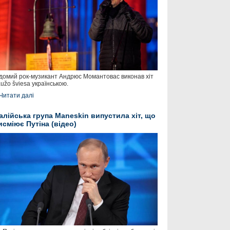
домий рок-музикант Андрюс Момантовас виконав хіт
užo šviesa українською.
Читати далі
талійська група Maneskin випустила хіт, що
исміює Путіна (відео)