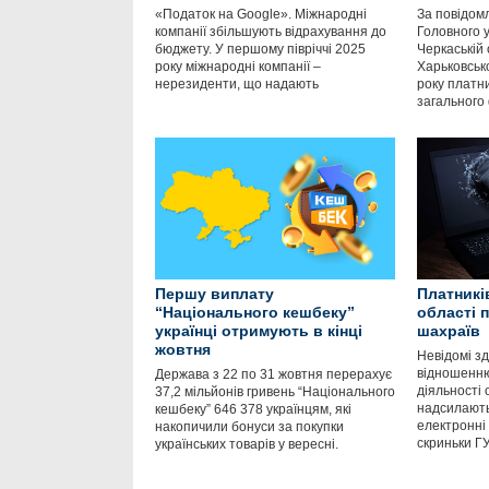
«Податок на Google». Міжнародні
За повідом
компанії збільшують відрахування до
Головного 
бюджету. У першому півріччі 2025
Черкаській 
року міжнародні компанії –
Харьковсько
нерезиденти, що надають
року платни
загального
Першу виплату
Платникі
“Національного кешбеку”
області 
українці отримують в кінці
шахраїв
жовтня
Невідомі зд
відношенню 
Держава з 22 по 31 жовтня перерахує
діяльності 
37,2 мільйонів гривень “Національного
надсилають
кешбеку” 646 378 українцям, які
електронні 
накопичили бонуси за покупки
скриньки Г
українських товарів у вересні.