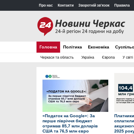
Про нас
Контакти
Зворотній зв'язок
Правила
Головна
Політика
Економіка
Суспіль
Черкаси та область
Україна
Європа
У світі
«Податок на Google»: За
Платники
перше півріччя бюджет
сплатили
отримав 85,7 млн доларів
акцизного
США та 76,5 млн євро
2025 рок