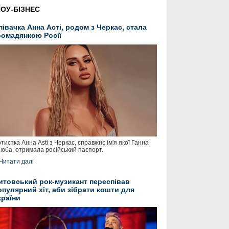
ОУ-БІЗНЕС
півачка Анна Асті, родом з Черкас, стала
ромадянкою Росії
тистка Анна Asti з Черкас, справжнє ім'я якої Ганна
юба, отримала російський паспорт.
Читати далі
итовський рок-музикант переспівав
опулярний хіт, аби зібрати кошти для
країни