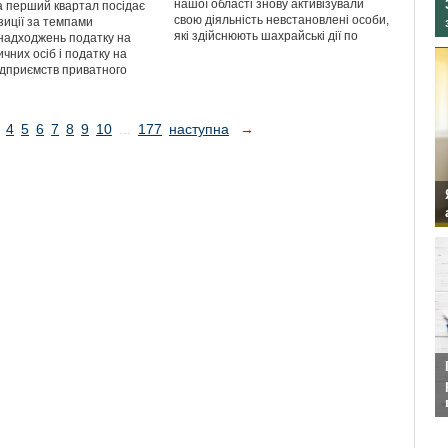
нашої області знову активізували
 перший квартал посідає
свою діяльність невстановлені особи,
зиції за темпами
які здійснюють шахрайські дії по
надходжень податку на
чних осіб і податку на
ідприємств приватного
4
5
6
7
8
9
10
...
177
наступна
→