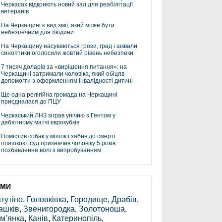
Черкасах відкриють новий зал для реабілітації
ветеранів
На Черкащині є вид змії, який може бути
небезпечним для людини
На Черкащину насуваються грози, град і шквали:
синоптики оголосили жовтий рівень небезпеки
7 тисяч доларів за «вирішення питання»: на
Черкащині затримали чоловіка, який обіцяв
допомогти з оформленням інвалідності дитині
Ще одна релігійна громада на Черкащині
приєдналася до ПЦУ
Черкаський ЛНЗ зіграв унічию з Гентом у
дебютному матчі єврокубків
Помістив собак у мішок і забив до смерті
пляшкою: суд призначив чоловіку 5 років
позбавлення волі з випробуванням
ЕМИ
тутіно
,
Головківка
,
Городище
,
Драбів
,
ашків
,
Звенигородка
,
Золотоноша
,
м’янка
,
Канів
,
Катеринопіль
,