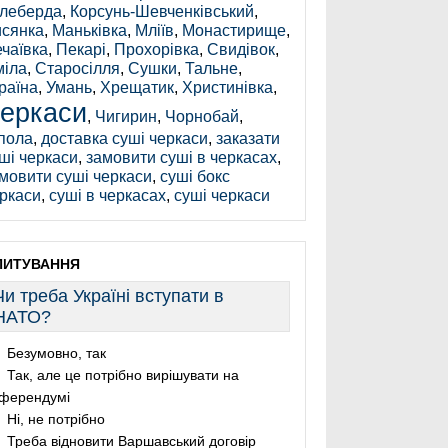
леберда
,
Корсунь-Шевченківський
,
сянка
,
Маньківка
,
Мліїв
,
Монастирище
,
чаївка
,
Пекарі
,
Прохорівка
,
Свидівок
,
іла
,
Старосілля
,
Сушки
,
Тальне
,
раїна
,
Умань
,
Хрещатик
,
Христинівка
,
еркаси
,
Чигирин
,
Чорнобай
,
пола
,
доставка суші черкаси
,
заказати
ші черкаси
,
замовити суші в черкасах
,
мовити суші черкаси
,
суші бокс
ркаси
,
суші в черкасах
,
суші черкаси
ПИТУВАННЯ
Чи треба Україні вступати в
НАТО?
Безумовно, так
Так, але це потрібно вирішувати на
ферендумі
Ні, не потрібно
Треба відновити Варшавський договір