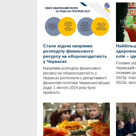
Стали відомі напрямки
Найбільш
розподілу фінансового
здорожча
ресурсу на обороноздатність
олія – з
у Черкасах
Головне уп
Черкаській 
Напрямки розподілу фінансового
споживчі ці
ресурсу на обороноздатність у
2023р. пор
Черкасах роз'яснили у департаменті
2023р. зро
фінансової політики Черкаської міської
ради. 1 лютого 2024 року було
прийнято