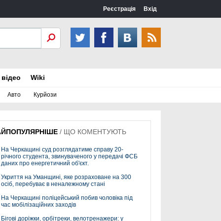
Реєстрація
Вхід
 відео
Wiki
Авто
Курйози
АЙПОПУЛЯРНІШЕ
/
ЩО КОМЕНТУЮТЬ
На Черкащині суд розглядатиме справу 20-
річного студента, звинуваченого у передачі ФСБ
даних про енергетичний об'єкт.
Укриття на Уманщині, яке розраховане на 300
осіб, перебуває в неналежному стані
На Черкащині поліцейський побив чоловіка під
час мобілізаційних заходів
Бігові доріжки, орбітреки, велотренажери: у