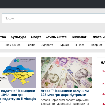
ство
Культура
Спорт
Стиль життя
Технології
Фото и
Шоу-бізнес
Релігія
Здоров'я
Туризм
Hi-Tech
Інтернет
Н
 податків Черкащини
Аграрії Черкащини залучили
 104,4 млн грн
128 млн грн держпідтримки
 податку за 5 місяців
Аграрії Черкаської області отримали
у
128 млн грн державної підтримки на