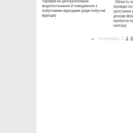
тарифів на централізоване
Область за
водопостачання й поводження з
провідні по
побутовими відходами (рідкі побутові
зростання 
відходи)
доходи фізи
прибуток п
сектору
←
попередня
1
2
3