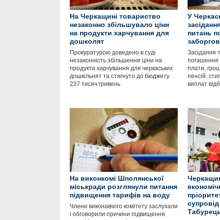
На Черкащині товариство
У Черкас
незаконно збільшувало ціни
засідання
на продукти харчування для
питань п
дошколят
заборгов
Прокуратурою доведено в суді
Засідання т
незаконність збільшення ціни на
погашення 
продукти харчування для черкаських
плати, гро
дошкільнят та стягнуто до бюджету
пенсій, сти
237 тисяч гривень
виплат від
На виконкомі Шполянської
Черкащи
міськради розглянули питання
економіч
підвищення тарифів на воду
пріорите
супровід 
Члени виконавчого комітету заслухали
Табурец
і обговорили причини підвищення