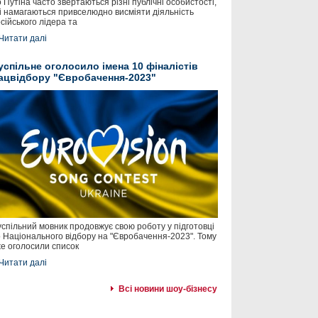
 Путіна часто звертаються різні публічні особистості,
і намагаються привселюдно висміяти діяльність
сійського лідера та
Читати далі
успільне оголосило імена 10 фіналістів
ацвідбору "Євробачення-2023"
спільний мовник продовжує свою роботу у підготовці
 Національного відбору на "Євробачення-2023". Тому
е оголосили список
Читати далі
Всі новини шоу-бізнесу