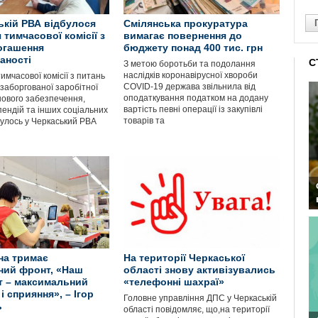
ькій РВА відбулося
Смілянська прокуратура
 тимчасової комісії з
вимагає повернення до
огашення
бюджету понад 400 тис. грн
аності
С
З метою боротьби та подолання
наслідків коронавірусної хвороби
имчасової комісії з питань
COVID-19 держава звільнила від
заборгованої заробітної
оподаткування податком на додану
шового забезпечення,
вартість певні операції із закупівлі
пендій та інших соціальних
товарів та
булось у Черкаський РВА
на тримає
На території Черкаської
ний фронт, «Наш
області знову активізувались
т – максимальний
«телефонні шахраї»
і сприяння», – Ігор
Головне управління ДПС у Черкаській
ь
області повідомляє, що,на території