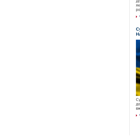
До
як
ро
С
Н
Су
до
вж