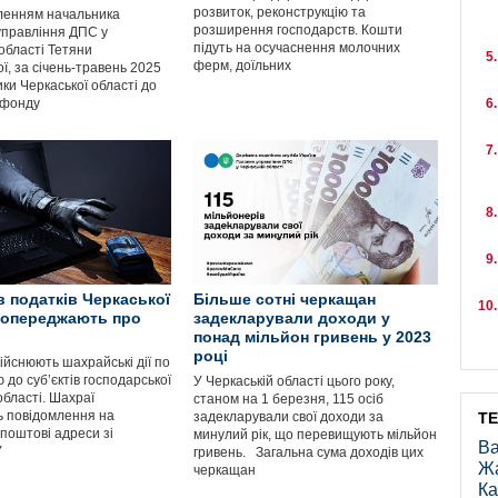
розвиток, реконструкцію та
ленням начальника
розширення господарств. Кошти
управління ДПС у
підуть на осучаснення молочних
області Тетяни
ферм, доїльних
ї, за січень-травень 2025
ки Черкаської області до
 фонду
в податків Черкаської
Більше сотні черкащан
попереджають про
задекларували доходи у
понад мільйон гривень у 2023
році
ійснюють шахрайські дії по
до суб’єктів господарської
У Черкаській області цього року,
області. Шахраї
станом на 1 березня, 115 осіб
 повідомлення на
задекларували свої доходи за
Т
поштові адреси зі
минулий рік, що перевищують мільйон
Ва
У
гривень. Загальна сума доходів цих
Ж
черкащан
Ка