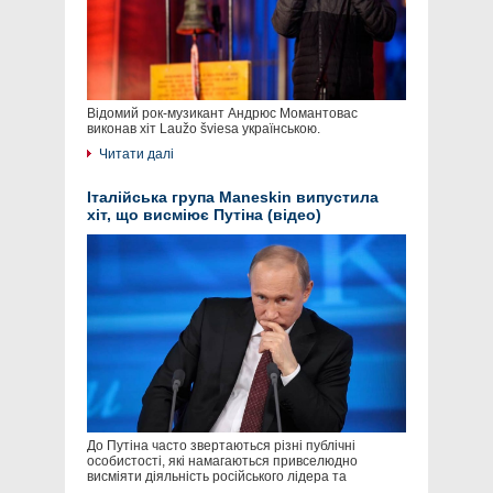
Відомий рок-музикант Андрюс Момантовас
виконав хіт Laužo šviesa українською.
Читати далі
Італійська група Maneskin випустила
хіт, що висміює Путіна (відео)
До Путіна часто звертаються різні публічні
особистості, які намагаються привселюдно
висміяти діяльність російського лідера та