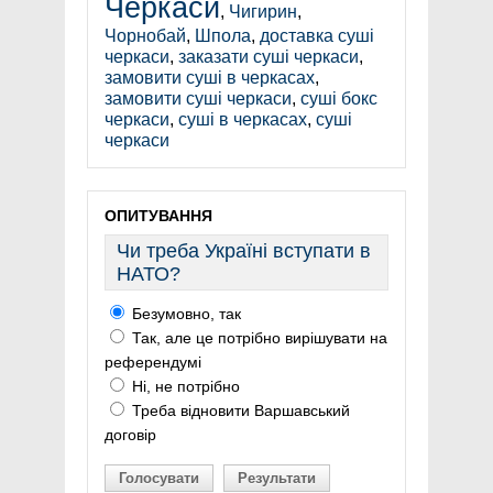
Черкаси
,
Чигирин
,
Чорнобай
,
Шпола
,
доставка суші
черкаси
,
заказати суші черкаси
,
замовити суші в черкасах
,
замовити суші черкаси
,
суші бокс
черкаси
,
суші в черкасах
,
суші
черкаси
ОПИТУВАННЯ
Чи треба Україні вступати в
НАТО?
Безумовно, так
Так, але це потрібно вирішувати на
референдумі
Ні, не потрібно
Треба відновити Варшавський
договір
Голосувати
Результати