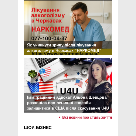
Як уникнути зриву після лікування
алкоголізму в Черкасах “НАРКОМЕД”
Імміграційний адвокат Альона Шевцова
розповіла про легальні способи
залишитися в США після скасування U4U
Всі новини про стиль життя
ШОУ-БІЗНЕС