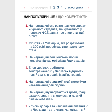
←
попередня
1
2
3
4
5
наступна
→
НАЙПОПУЛЯРНІШЕ
/
ЩО КОМЕНТУЮТЬ
На Черкащині суд розглядатиме справу
20-річного студента, звинуваченого у
передачі ФСБ даних про енергетичний
об'єкт.
Укриття на Уманщині, яке розраховане
на 300 осіб, перебуває в неналежному
стані
На Черкащині поліцейський побив
чоловіка під час мобілізаційних заходів
Бігові доріжки, орбітреки,
велотренажери: у Черкасах відкриють
новий зал для реабілітації ветеранів
На Черкащині є вид змії, який може бути
небезпечним для людини
На Черкащину насуваються грози, град і
шквали: синоптики оголосили жовтий
рівень небезпеки
7 тисяч доларів за «вирішення питання»:
на Черкащині затримали чоловіка, який