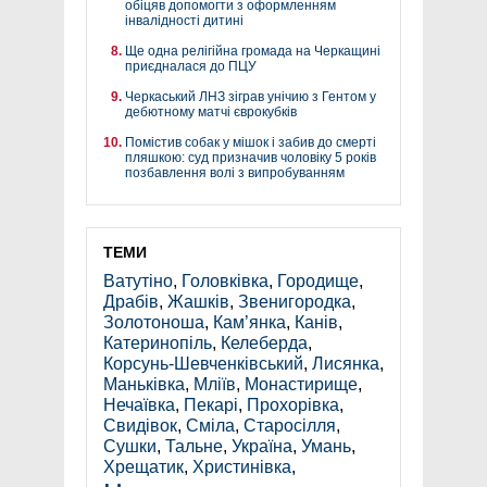
обіцяв допомогти з оформленням
інвалідності дитині
Ще одна релігійна громада на Черкащині
приєдналася до ПЦУ
Черкаський ЛНЗ зіграв унічию з Гентом у
дебютному матчі єврокубків
Помістив собак у мішок і забив до смерті
пляшкою: суд призначив чоловіку 5 років
позбавлення волі з випробуванням
ТЕМИ
Ватутіно
,
Головківка
,
Городище
,
Драбів
,
Жашків
,
Звенигородка
,
Золотоноша
,
Кам’янка
,
Канів
,
Катеринопіль
,
Келеберда
,
Корсунь-Шевченківський
,
Лисянка
,
Маньківка
,
Мліїв
,
Монастирище
,
Нечаївка
,
Пекарі
,
Прохорівка
,
Свидівок
,
Сміла
,
Старосілля
,
Сушки
,
Тальне
,
Україна
,
Умань
,
Хрещатик
,
Христинівка
,