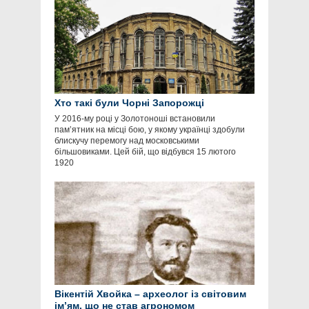
Хто такі були Чорні Запорожці
У 2016-му році у Золотоноші встановили
пам’ятник на місці бою, у якому українці здобули
блискучу перемогу над московськими
більшовиками. Цей бій, що відбувся 15 лютого
1920
Вікентій Хвойка – археолог із світовим
ім’ям, що не став агрономом