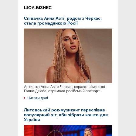
ШОУ-БІЗНЕС
Співачка Анна Асті, родом з Черкас,
стала громадянкою Росії
Артистка Анна Asti з Черкас, справжнє ім'я якої
Ганна Дзюба, отримала російський паспорт.
Читати далі
Литовський рок-музикант переспівав
популярний хіт, аби зібрати кошти для
України