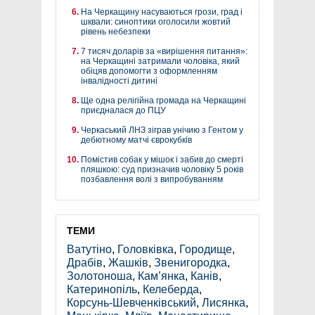
На Черкащину насуваються грози, град і
шквали: синоптики оголосили жовтий
рівень небезпеки
7 тисяч доларів за «вирішення питання»:
на Черкащині затримали чоловіка, який
обіцяв допомогти з оформленням
інвалідності дитині
Ще одна релігійна громада на Черкащині
приєдналася до ПЦУ
Черкаський ЛНЗ зіграв унічию з Гентом у
дебютному матчі єврокубків
Помістив собак у мішок і забив до смерті
пляшкою: суд призначив чоловіку 5 років
позбавлення волі з випробуванням
ТЕМИ
Ватутіно
,
Головківка
,
Городище
,
Драбів
,
Жашків
,
Звенигородка
,
Золотоноша
,
Кам’янка
,
Канів
,
Катеринопіль
,
Келеберда
,
Корсунь-Шевченківський
,
Лисянка
,