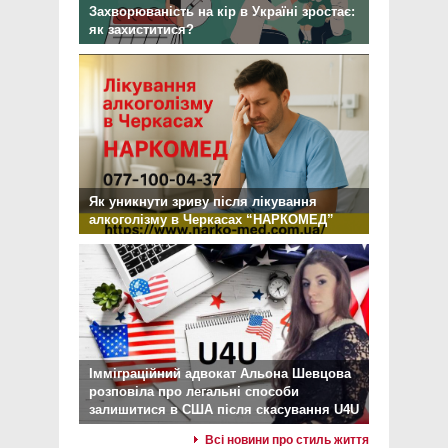
Захворюваність на кір в Україні зростає:
як захиститися?
Як уникнути зриву після лікування
алкоголізму в Черкасах “НАРКОМЕД”
Імміграційний адвокат Альона Шевцова
розповіла про легальні способи
залишитися в США після скасування U4U
Всі новини про стиль життя