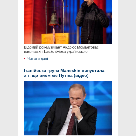
Відомий рок-музикант Андрюс Момантовас
виконав хіт Laužo šviesa українською.
Читати далі
Італійська група Maneskin випустила
хіт, що висміює Путіна (відео)