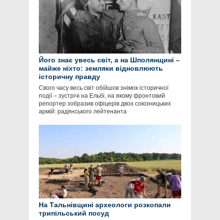
Його знає увесь світ, а на Шполянщині –
майже ніхто: земляки відновлюють
історичну правду
Свого часу весь світ обійшов знімок історичної
події – зустрічі на Ельбі, на якому фронтовий
репортер зобразив офіцерів двох союзницьких
армій: радянського лейтенанта
На Тальнівщині археологи розкопали
трипільський посуд