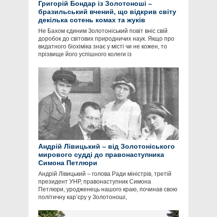
Григорій Бондар із Золотоноші –
бразильський вчений, що відкрив світу
декілька сотень комах та жуків
Не Бахом єдиним Золотоніський повіт вніс свій
доробок до світових природничих наук. Якщо про
видатного біохіміка знає у місті чи не кожен, то
прізвище його успішного колеги із
Андрій Лівицький – від Золотоніського
мирового судді до правонаступника
Симона Петлюри
Андрій Лівицький – голова Ради міністрів, третій
президент УНР, правонаступник Симона
Петлюри, уродженець нашого краю, починав свою
політичну кар’єру у Золотоноші,