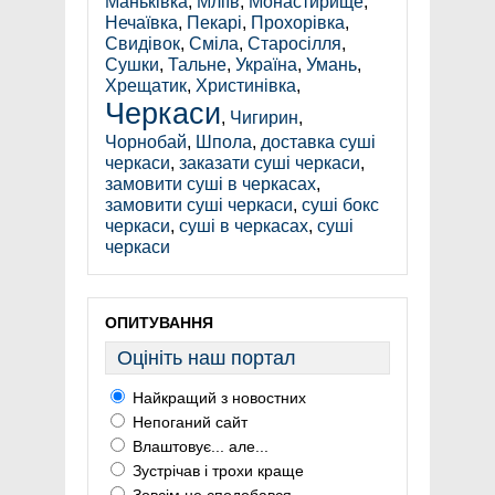
Маньківка
,
Мліїв
,
Монастирище
,
Нечаївка
,
Пекарі
,
Прохорівка
,
Свидівок
,
Сміла
,
Старосілля
,
Сушки
,
Тальне
,
Україна
,
Умань
,
Хрещатик
,
Христинівка
,
Черкаси
,
Чигирин
,
Чорнобай
,
Шпола
,
доставка суші
черкаси
,
заказати суші черкаси
,
замовити суші в черкасах
,
замовити суші черкаси
,
суші бокс
черкаси
,
суші в черкасах
,
суші
черкаси
ОПИТУВАННЯ
Оцініть наш портал
Найкращий з новостних
Непоганий сайт
Влаштовує... але...
Зустрічав і трохи краще