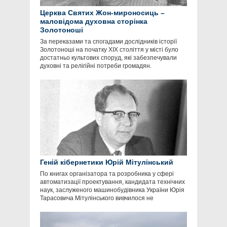
Церква Святих Жон-мироносиць –
маловідома духовна сторінка
Золотоноші
За переказами та спогадами дослідників історії
Золотоноші на початку ХІХ століття у місті було
достатньо культових споруд, які забезпечували
духовні та релігійні потреби громадян.
Геній кібернетики Юрій Мітулінський
По книгах організатора та розробника у сфері
автоматизації проектування, кандидата технічних
наук, заслуженого машинобудівника України Юрія
Тарасовича Мітулінського вивчилося не