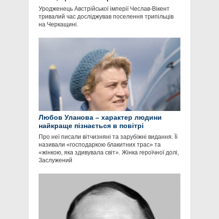
Уродженець Австрійської імперії Чеслав-Вікент
тривалий час досліджував поселення трипільців
на Черкащині.
Любов Уланова – характер людини
найкраще пізнається в повітрі
Про неї писали вітчизняні та зарубіжні видання. Її
називали «господаркою блакитних трас» та
«жінкою, яка здивувала світ». Жінка героїчної долі,
Заслужений