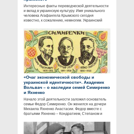
Интересные факты переводческой деятельности
и вклад в украинскую культуру. Имя уникального
человека Агафангела Крымского сегодня
известно, к сожалению, немногим. Украинский
«Очаг экономической свободы и
украинской идентичности». Академик
Вольвач – о наследии семей Симиренко
и Яхненко
Начало этой деятельности заложил основатель
семьи Федор Симиренко. Он женился на дочери
Михаила Яхненко Анастасии. Федор вместе с
братьями Яхненко – Кондратием, Степаном и