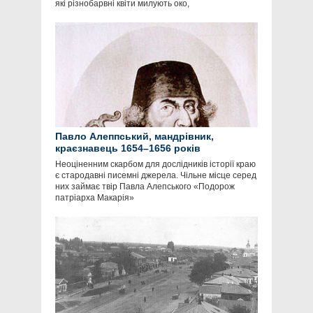
які різнобарвні квіти милують око,
Павло Алеппський, мандрівник,
краєзнавець 1654–1656 років
Неоціненним скарбом для дослідників історії краю
є стародавні писемні джерела. Чільне місце серед
них займає твір Павла Алепського «Подорож
патріарха Макарія»