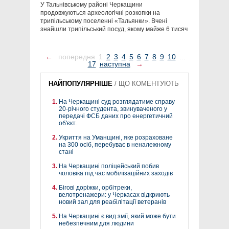
У Тальнівському районі Черкащини
продовжуються археологічні розкопки на
трипільському поселенні «Тальянки». Вчені
знайшли трипільський посуд, якому майже 6 тисяч
←
попередня
1
2
3
4
5
6
7
8
9
10
...
17
наступна
→
НАЙПОПУЛЯРНІШЕ
/
ЩО КОМЕНТУЮТЬ
На Черкащині суд розглядатиме справу
20-річного студента, звинуваченого у
передачі ФСБ даних про енергетичний
об'єкт.
Укриття на Уманщині, яке розраховане
на 300 осіб, перебуває в неналежному
стані
На Черкащині поліцейський побив
чоловіка під час мобілізаційних заходів
Бігові доріжки, орбітреки,
велотренажери: у Черкасах відкриють
новий зал для реабілітації ветеранів
На Черкащині є вид змії, який може бути
небезпечним для людини