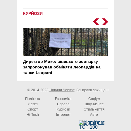
КУРЙОЗИ
Директор Миколаївського зоопарку
Перс
запропонував обміняти леопардів на
30 ро
танки Leopard
арте
© 2014-2023
Новини Черкас
. Всі права захищені.
Політика
Економіка
Соціум
У світі
Європа
Шоу-бізнес
Спорт
Курйози
Стиль життя
Hi-Tech
Інтернет
Авто