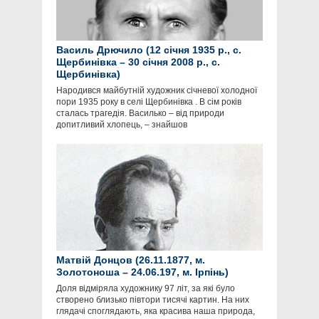
Василь Дрючило (12 січня 1935 р., с.
Щербинівка – 30 січня 2008 р., с.
Щербинівка)
Народився майбутній художник січневої холодної
пори 1935 року в селі Щербинівка . В сім років
сталась трагедія. Василько – від природи
допитливий хлопець, – знайшов
Матвій Донцов (26.11.1877, м.
Золотоноша – 24.06.197, м. Ірпінь)
Доля відміряла художнику 97 літ, за які було
створено близько півтори тисячі картин. На них
глядачі споглядають, яка красива наша природа,