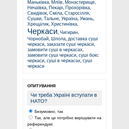
Маньківка
,
Мліїв
,
Монастирище
,
Нечаївка
,
Пекарі
,
Прохорівка
,
Свидівок
,
Сміла
,
Старосілля
,
Сушки
,
Тальне
,
Україна
,
Умань
,
Хрещатик
,
Христинівка
,
Черкаси
,
Чигирин
,
Чорнобай
,
Шпола
,
доставка суші
черкаси
,
заказати суші черкаси
,
замовити суші в черкасах
,
замовити суші черкаси
,
суші бокс
черкаси
,
суші в черкасах
,
суші
черкаси
ОПИТУВАННЯ
Чи треба Україні вступати в
НАТО?
Безумовно, так
Так, але це потрібно вирішувати на
референдумі