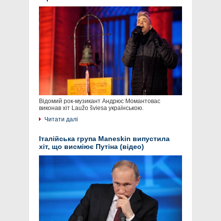
Відомий рок-музикант Андрюс Момантовас
виконав хіт Laužo šviesa українською.
Читати далі
Італійська група Maneskin випустила
хіт, що висміює Путіна (відео)