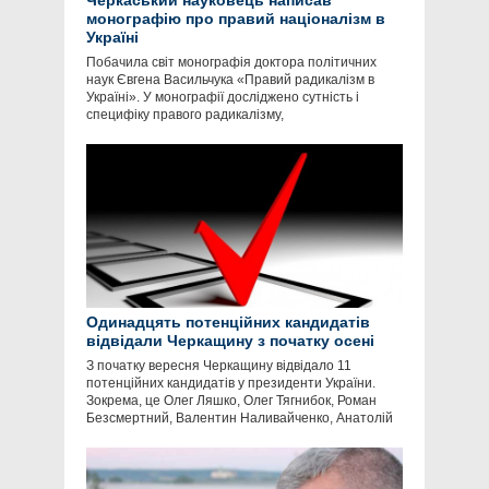
Черкаський науковець написав
монографію про правий націоналізм в
Україні
Побачила світ монографія доктора політичних
наук Євгена Васильчука «Правий радикалізм в
Україні». У монографії досліджено сутність і
специфіку правого радикалізму,
Одинадцять потенційних кандидатів
відвідали Черкащину з початку осені
З початку вересня Черкащину відвідало 11
потенційних кандидатів у президенти України.
Зокрема, це Олег Ляшко, Олег Тягнибок, Роман
Безсмертний, Валентин Наливайченко, Анатолій