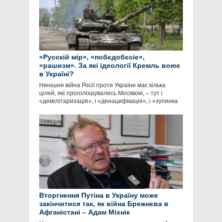
«Русскій мір», «побєдобєсіє»,
«рашизм». За які ідеології Кремль воює
в Україні?
Нинішня війна Росії проти України має кілька
цілей, які проголошувались Москвою, – тут і
«демілітаризація», і «денацифікація», і «зупинка
Вторгнення Путіна в Україну може
закінчитися так, як війна Брежнєва в
Афганістані – Адам Міхнік