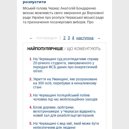
розпустити
Міський голова Черкас Анатолій Бондаренко
визнає можливість свого звернення до Верховної
ради України про розпуск Черкаської міської ради
та призначення позачергових виборів. Про
←
попередня
1
2
3
4
наступна
→
НАЙПОПУЛЯРНІШЕ
/
ЩО КОМЕНТУЮТЬ
На Черкащині суд розглядатиме справу
20-річного студента, звинуваченого у
передачі ФСБ даних про енергетичний
об'єкт.
Укриття на Уманщині, яке розраховане
на 300 осіб, перебуває в неналежному
стані
На Черкащині поліцейський побив
чоловіка під час мобілізаційних заходів
Бігові доріжки, орбітреки,
велотренажери: у Черкасах відкриють
новий зал для реабілітації ветеранів
На Черкащині є вид змії, який може бути
небезпечним для людини