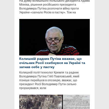
На думку колишнього польського дисидента Адама
Міхніка, рішення російського президента
Володимира Путіна розпочати війну проти
України «загнало Росію в пастку». Тож на
Колишній радник Путіна вважає, що
очільник Росії схибнувся на Україні та
загнав себе у пастку
Колишній політтехнолог Кремля та радник
Володимира Путіна Гліб Павловський, який
пізніше перейшов в опозицію, вважає, що
президент Росії Володимир Путін сильно
прорахувався, коли