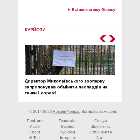
Всі новини шоу-бізнесу
КУРЙОЗИ
Директор Миколаївського зоопарку
Перс
запропонував обміняти леопардів на
30 ро
танки Leopard
арте
© 2014-2023
Новини Черкас
. Всі права захищені.
Політика
Економіка
Соціум
У світі
Європа
Шоу-бізнес
Спорт
Курйози
Стиль життя
Hi-Tech
Інтернет
Авто