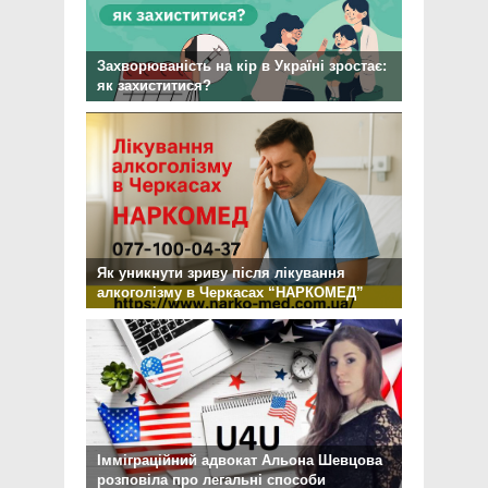
Захворюваність на кір в Україні зростає:
як захиститися?
Як уникнути зриву після лікування
алкоголізму в Черкасах “НАРКОМЕД”
Імміграційний адвокат Альона Шевцова
розповіла про легальні способи