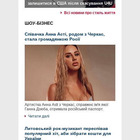
залишитися в США після скасування U4U
Всі новини про стиль життя
ШОУ-БІЗНЕС
Співачка Анна Асті, родом з Черкас,
стала громадянкою Росії
Артистка Анна Asti з Черкас, справжнє ім'я якої
Ганна Дзюба, отримала російський паспорт.
Читати далі
Литовський рок-музикант переспівав
популярний хіт, аби зібрати кошти для
України