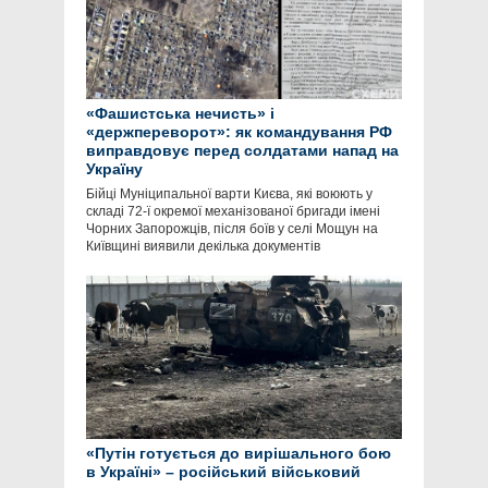
«Фашистська нечисть» і
«держпереворот»: як командування РФ
виправдовує перед солдатами напад на
Україну
Бійці Муніципальної варти Києва, які воюють у
складі 72-ї окремої механізованої бригади імені
Чорних Запорожців, після боїв у селі Мощун на
Київщині виявили декілька документів
«Путін готується до вирішального бою
в Україні» – російський військовий