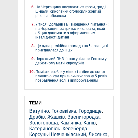
На Черкащину насуваються грози, град і
шквали: синоптики оголосили жовтий
рівень небезпеки
7 тисяч доларів за «вирішення питання»:
на Черкащині затримали чоловіка, який
обіцяв допомогти з оформленням
інвалідності дитині
Ще одна релігійна громада на Черкащині
приєдналася до ПЦУ
Черкаський ЛНЗ зіграв унічию з Гентом у
дебютному матчі єврокубків
Помістив собак у мішок і забив до смерті
пляшкою: суд призначив чоловіку 5 років
позбавлення волі з випробуванням
ТЕМИ
Ватутіно
,
Головківка
,
Городище
,
Драбів
,
Жашків
,
Звенигородка
,
Золотоноша
,
Кам’янка
,
Канів
,
Катеринопіль
,
Келеберда
,
Корсунь-Шевченківський
,
Лисянка
,