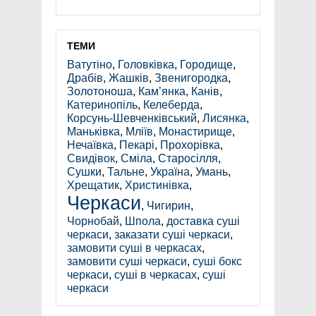
ТЕМИ
Ватутіно
,
Головківка
,
Городище
,
Драбів
,
Жашків
,
Звенигородка
,
Золотоноша
,
Кам’янка
,
Канів
,
Катеринопіль
,
Келеберда
,
Корсунь-Шевченківський
,
Лисянка
,
Маньківка
,
Мліїв
,
Монастирище
,
Нечаївка
,
Пекарі
,
Прохорівка
,
Свидівок
,
Сміла
,
Старосілля
,
Сушки
,
Тальне
,
Україна
,
Умань
,
Хрещатик
,
Христинівка
,
Черкаси
,
Чигирин
,
Чорнобай
,
Шпола
,
доставка суші
черкаси
,
заказати суші черкаси
,
замовити суші в черкасах
,
замовити суші черкаси
,
суші бокс
черкаси
,
суші в черкасах
,
суші
черкаси