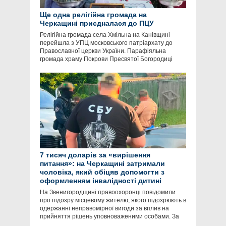
Ще одна релігійна громада на
Черкащині приєдналася до ПЦУ
Релігійна громада села Хмільна на Канівщині
перейшла з УПЦ московського патріархату до
Православної церкви України. Парафіяльна
громада храму Покрови Пресвятої Богородиці
7 тисяч доларів за «вирішення
питання»: на Черкащині затримали
чоловіка, який обіцяв допомогти з
оформленням інвалідності дитині
На Звенигородщині правоохоронці повідомили
про підозру місцевому жителю, якого підозрюють в
одержанні неправомірної вигоди за вплив на
прийняття рішень уповноваженими особами. За