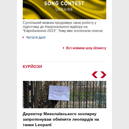
Суспільний мовник продовжує свою роботу у
підготовці до Національного відбору на
"Євробачення-2023". Тому вже оголосили список
Читати далі
Всі новини шоу-бізнесу
КУРЙОЗИ
Директор Миколаївського зоопарку
Перс
запропонував обміняти леопардів на
30 ро
танки Leopard
арте