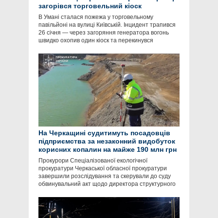
загорівся торговельний кіоск
В Умані сталася пожежа у торговельному
павільйоні на вулиці Київській. Інцидент трапився
26 січня — через загоряння генератора вогонь
швидко охопив один кіоск та перекинувся
На Черкащині судитимуть посадовців
підприємства за незаконний видобуток
корисних копалин на майже 190 млн грн
Прокурори Спеціалізованої екологічної
прокуратури Черкаської обласної прокуратури
завершили розслідування та скерували до суду
обвинувальний акт щодо директора структурного