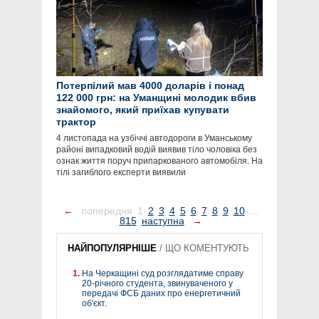
Потерпілий мав 4000 доларів і понад
122 000 грн: на Уманщині молодик вбив
знайомого, який приїхав купувати
трактор
4 листопада на узбіччі автодороги в Уманському
районі випадковий водій виявив тіло чоловіка без
ознак життя поруч припаркованого автомобіля. На
тілі загиблого експерти виявили
←
попередня
1
2
3
4
5
6
7
8
9
10
...
815
наступна
→
НАЙПОПУЛЯРНІШЕ
/
ЩО КОМЕНТУЮТЬ
На Черкащині суд розглядатиме справу
20-річного студента, звинуваченого у
передачі ФСБ даних про енергетичний
об'єкт.