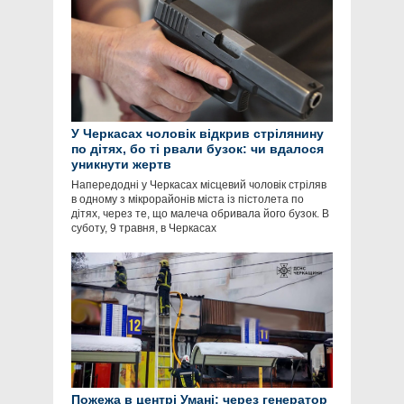
У Черкасах чоловік відкрив стрілянину
по дітях, бо ті рвали бузок: чи вдалося
уникнути жертв
Напередодні у Черкасах місцевий чоловік стріляв
в одному з мікрорайонів міста із пістолета по
дітях, через те, що малеча обривала його бузок. В
суботу, 9 травня, в Черкасах
Пожежа в центрі Умані: через генератор