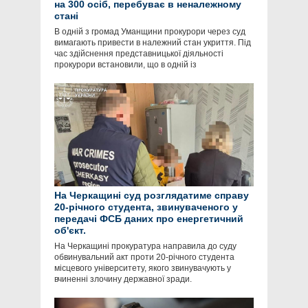
на 300 осіб, перебуває в неналежному
стані
В одній з громад Уманщини прокурори через суд
вимагають привести в належний стан укриття. Під
час здійснення представницької діяльності
прокурори встановили, що в одній із
На Черкащині суд розглядатиме справу
20-річного студента, звинуваченого у
передачі ФСБ даних про енергетичний
об'єкт.
На Черкащині прокуратура направила до суду
обвинувальний акт проти 20-річного студента
місцевого університету, якого звинувачують у
вчиненні злочину державної зради.