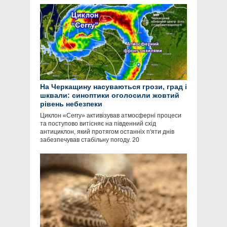
На Черкащину насуваються грози, град і
шквали: синоптики оголосили жовтий
рівень небезпеки
Циклон «Cerry» активізував атмосферні процеси
та поступово витісняє на південний схід
антициклон, який протягом останніх п'яти днів
забезпечував стабільну погоду. 20