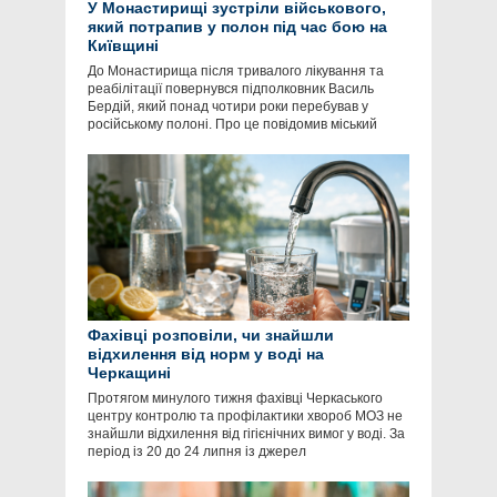
У Монастирищі зустріли військового,
який потрапив у полон під час бою на
Київщині
До Монастирища після тривалого лікування та
реабілітації повернувся підполковник Василь
Бердій, який понад чотири роки перебував у
російському полоні. Про це повідомив міський
Фахівці розповіли, чи знайшли
відхилення від норм у воді на
Черкащині
Протягом минулого тижня фахівці Черкаського
центру контролю та профілактики хвороб МОЗ не
знайшли відхилення від гігієнічних вимог у воді. За
період із 20 до 24 липня із джерел