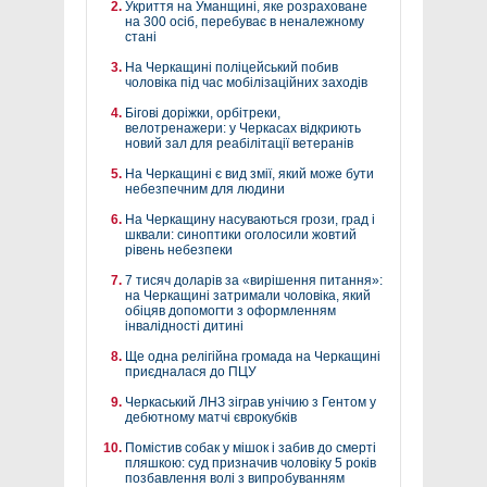
Укриття на Уманщині, яке розраховане
на 300 осіб, перебуває в неналежному
стані
На Черкащині поліцейський побив
чоловіка під час мобілізаційних заходів
Бігові доріжки, орбітреки,
велотренажери: у Черкасах відкриють
новий зал для реабілітації ветеранів
На Черкащині є вид змії, який може бути
небезпечним для людини
На Черкащину насуваються грози, град і
шквали: синоптики оголосили жовтий
рівень небезпеки
7 тисяч доларів за «вирішення питання»:
на Черкащині затримали чоловіка, який
обіцяв допомогти з оформленням
інвалідності дитині
Ще одна релігійна громада на Черкащині
приєдналася до ПЦУ
Черкаський ЛНЗ зіграв унічию з Гентом у
дебютному матчі єврокубків
Помістив собак у мішок і забив до смерті
пляшкою: суд призначив чоловіку 5 років
позбавлення волі з випробуванням