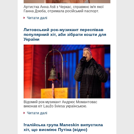
Артистка Анна Asti з Черкас, справжнє ім'я якої
Ганна Дзюба, отримала російський паспорт.
Читати далі
Литовський рок-музикант переспівав
популярний хіт, аби зібрати кошти для
України
Відомий рок-музикант Андрюс Момантовас
виконав хіт Laužo šviesa українською.
Читати далі
Італійська група Maneskin випустила
хіт, що висміює Путіна (відео)