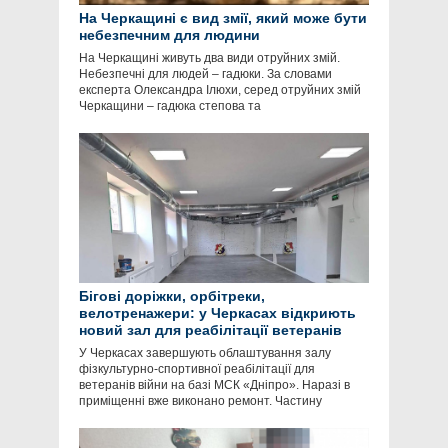
На Черкащині є вид змії, який може бути
небезпечним для людини
На Черкащині живуть два види отруйних змій.
Небезпечні для людей – гадюки. За словами
експерта Олександра Ілюхи, серед отруйних змій
Черкащини – гадюка степова та
Бігові доріжки, орбітреки,
велотренажери: у Черкасах відкриють
новий зал для реабілітації ветеранів
У Черкасах завершують облаштування залу
фізкультурно-спортивної реабілітації для
ветеранів війни на базі МСК «Дніпро». Наразі в
приміщенні вже виконано ремонт. Частину