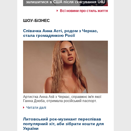
залишитися в США після скасування U4U
Всі новини про стиль життя
ШОУ-БІЗНЕС
Співачка Анна Асті, родом з Черкас,
стала громадянкою Росії
Артистка Анна Asti з Черкас, справжнє ім'я якої
Ганна Дзюба, отримала російський паспорт.
Читати далі
Литовський рок-музикант переспівав
популярний хіт, аби зібрати кошти для
України