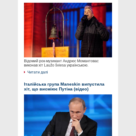
Відомий рок-музикант Андрюс Момантовас
виконав хіт Laužo šviesa українською.
Читати далі
Італійська група Maneskin випустила
хіт, що висміює Путіна (відео)