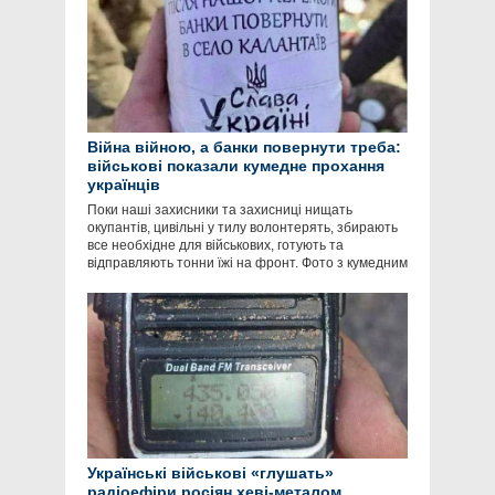
Війна війною, а банки повернути треба:
військові показали кумедне прохання
українців
Поки наші захисники та захисниці нищать
окупантів, цивільні у тилу волонтерять, збирають
все необхідне для військових, готують та
відправляють тонни їжі на фронт. Фото з кумедним
Українські військові «глушать»
радіоефіри росіян хеві-металом