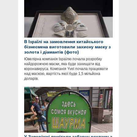
В Ізраїлі на замовлення китайського
бізнесмена виготовили захисну маску з
золота і діамантів (фото)
Ювелірна компанія Ізраїлю почала розробку
найдорожчою маски, яка буде захищати від
коронавируса. Компанія Yvel почала працювати
над маскою, вартість якої буде 1,5 мільйона
доларів.
У Запоріжжі помітили забавну рекламу з