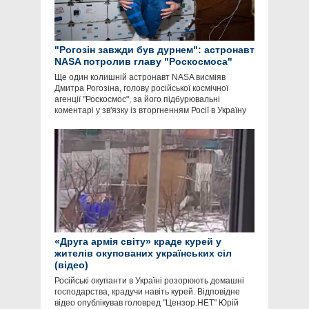
"Рогозін завжди був дурнем": астронавт
NASA потролив главу "Роскосмоса"
Ще один колишній астронавт NASA висміяв
Дмитра Рогозіна, голову російської космічної
агенції "Роскосмос", за його підбурювальні
коментарі у зв'язку із вторгненням Росії в Україну
«Друга армія світу» краде курей у
жителів окупованих українських сіл
(відео)
Російські окупанти в Україні розорюють домашні
господарства, крадучи навіть курей. Відповідне
відео опублікував головред "Цензор.НЕТ" Юрій