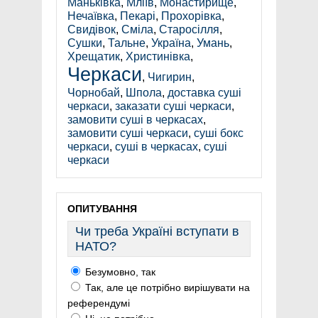
Маньківка
,
Мліїв
,
Монастирище
,
Нечаївка
,
Пекарі
,
Прохорівка
,
Свидівок
,
Сміла
,
Старосілля
,
Сушки
,
Тальне
,
Україна
,
Умань
,
Хрещатик
,
Христинівка
,
Черкаси
,
Чигирин
,
Чорнобай
,
Шпола
,
доставка суші
черкаси
,
заказати суші черкаси
,
замовити суші в черкасах
,
замовити суші черкаси
,
суші бокс
черкаси
,
суші в черкасах
,
суші
черкаси
ОПИТУВАННЯ
Чи треба Україні вступати в
НАТО?
Безумовно, так
Так, але це потрібно вирішувати на
референдумі