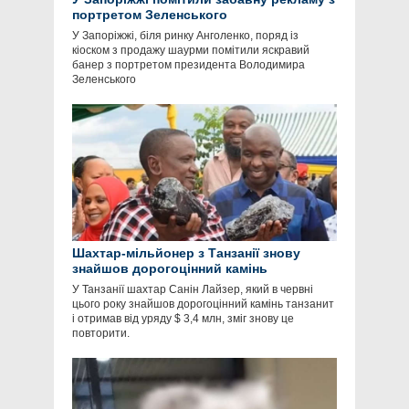
портретом Зеленського
У Запоріжжі, біля ринку Анголенко, поряд із
кіоском з продажу шаурми помітили яскравий
банер з портретом президента Володимира
Зеленського
Шахтар-мільйонер з Танзанії знову
знайшов дорогоцінний камінь
У Танзанії шахтар Санін Лайзер, який в червні
цього року знайшов дорогоцінний камінь танзанит
і отримав від уряду $ 3,4 млн, зміг знову це
повторити.