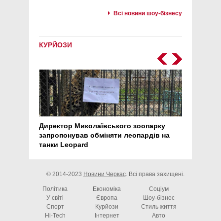
Всі новини шоу-бізнесу
КУРЙОЗИ
Директор Миколаївського зоопарку
Перс
запропонував обміняти леопардів на
30 ро
танки Leopard
арте
© 2014-2023
Новини Черкас
. Всі права захищені.
Політика
Економіка
Соціум
У світі
Європа
Шоу-бізнес
Спорт
Курйози
Стиль життя
Hi-Tech
Інтернет
Авто