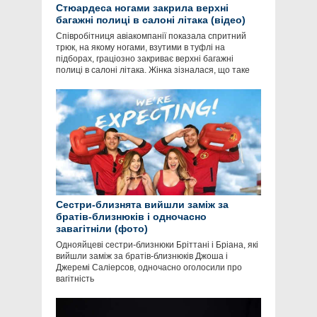
Стюардеса ногами закрила верхні
багажні полиці в салоні літака (відео)
Співробітниця авіакомпанії показала спритний
трюк, на якому ногами, взутими в туфлі на
підборах, граціозно закриває верхні багажні
полиці в салоні літака. Жінка зізналася, що таке
Сестри-близнята вийшли заміж за
братів-близнюків і одночасно
завагітніли (фото)
Однояйцеві сестри-близнюки Бріттані і Бріана, які
вийшли заміж за братів-близнюків Джоша і
Джеремі Саліерсов, одночасно оголосили про
вагітність