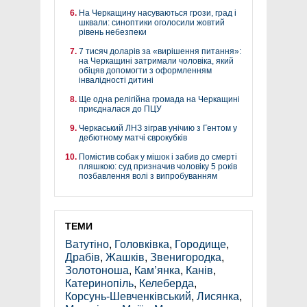
На Черкащину насуваються грози, град і
шквали: синоптики оголосили жовтий
рівень небезпеки
7 тисяч доларів за «вирішення питання»:
на Черкащині затримали чоловіка, який
обіцяв допомогти з оформленням
інвалідності дитині
Ще одна релігійна громада на Черкащині
приєдналася до ПЦУ
Черкаський ЛНЗ зіграв унічию з Гентом у
дебютному матчі єврокубків
Помістив собак у мішок і забив до смерті
пляшкою: суд призначив чоловіку 5 років
позбавлення волі з випробуванням
ТЕМИ
Ватутіно
,
Головківка
,
Городище
,
Драбів
,
Жашків
,
Звенигородка
,
Золотоноша
,
Кам’янка
,
Канів
,
Катеринопіль
,
Келеберда
,
Корсунь-Шевченківський
,
Лисянка
,