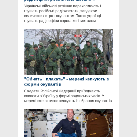
Українські військові успішно перехоплюють і
глушать російські радіочастоти, завдаючи
величезних втрат окупантам. Також українці
глушать радіоефіри ворога хеві-металом
"Обнять і плакать" - мережі кепкують з
форми окупантів
Солдати Російської Федерації приїжджають
воювати в Україну у формі радянських часів. У
мережі вже активно кепкують із вбрання окупантів