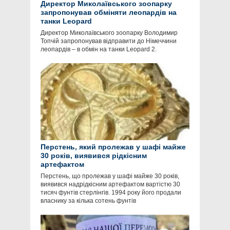
Директор Миколаївського зоопарку
запропонував обміняти леопардів на
танки Leopard
Директор Миколаївського зоопарку Володимир
Топчій запропонував відправити до Німеччини
леопардів – в обмін на танки Leopard 2.
Перстень, який пролежав у шафі майже
30 років, виявився рідкісним
артефактом
Перстень, що пролежав у шафі майже 30 років,
виявився надрідкісним артефактом вартістю 30
тисяч фунтів стерлінгів. 1994 року його продали
власнику за кілька сотень фунтів