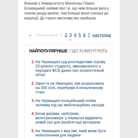
Вчений з Університету Монпельє Павло
Блавацький заявив про те, що чим більше вага у
членів уряду країни, тим більше вони схильні до
корупції. До такого висновку він прийшов,
←
попередня
1
2
3
4
5
6
7
наступна
→
НАЙПОПУЛЯРНІШЕ
/
ЩО КОМЕНТУЮТЬ
На Черкащині суд розглядатиме справу
20-річного студента, звинуваченого у
передачі ФСБ даних про енергетичний
об'єкт.
Укриття на Уманщині, яке розраховане
на 300 осіб, перебуває в неналежному
стані
На Черкащині поліцейський побив
чоловіка під час мобілізаційних заходів
Бігові доріжки, орбітреки,
велотренажери: у Черкасах відкриють
новий зал для реабілітації ветеранів
На Черкащині є вид змії, який може бути
небезпечним для людини