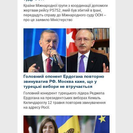
Країни Міжнародної групи з координації допомоги
жертвам рейсу PS752, який був збитий в Ірані,
передадуть справу до Міжнародного суду ООН –
про це заявило Міністерство
Головний опонент Ердогана повторно
звинуватив РФ. Москва каже, що у
турецькі вибори не втручається
Головний конкурент турецького лідера Реджепа
Ердогана на президентських виборах Кемаль
Киличдароглу 12 травня повторив звинувачення
на адресу Росії.