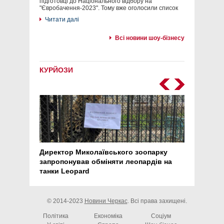
підготовці до Національного відбору на
"Євробачення-2023". Тому вже оголосили список
Читати далі
Всі новини шоу-бізнесу
КУРЙОЗИ
Директор Миколаївського зоопарку
Перс
запропонував обміняти леопардів на
30 ро
танки Leopard
арте
© 2014-2023
Новини Черкас
. Всі права захищені.
Політика
Економіка
Соціум