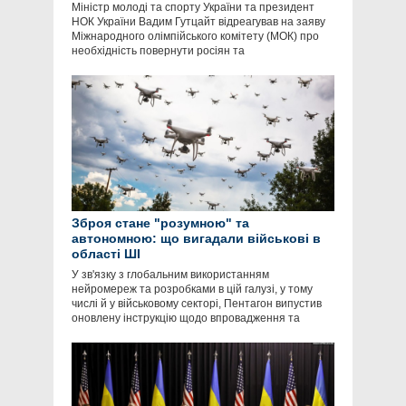
Міністр молоді та спорту України та президент
НОК України Вадим Гутцайт відреагував на заяву
Міжнародного олімпійського комітету (МОК) про
необхідність повернути росіян та
Зброя стане "розумною" та
автономною: що вигадали військові в
області ШІ
У зв'язку з глобальним використанням
нейромереж та розробками в цій галузі, у тому
числі й у військовому секторі, Пентагон випустив
оновлену інструкцію щодо впровадження та