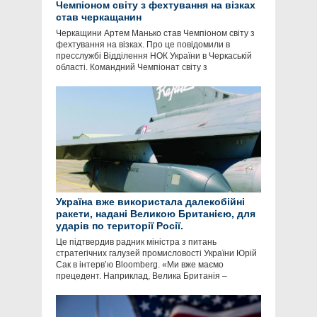
Чемпіоном світу з фехтування на візках
став черкащанин
Черкащини Артем Манько став Чемпіоном світу з
фехтування на візках. Про це повідомили в
пресслужбі Відділення НОК України в Черкаській
області. Командний Чемпіонат світу з
Україна вже використала далекобійні
ракети, надані Великою Британією, для
ударів по території Росії.
Це підтвердив радник міністра з питань
стратегічних галузей промисловості України Юрій
Сак в інтервʼю Bloomberg. «Ми вже маємо
прецедент. Наприклад, Велика Британія –