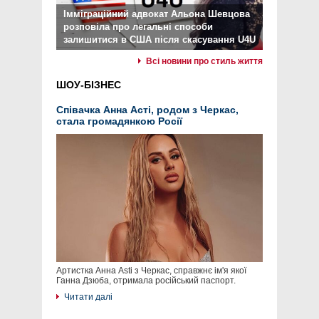
Імміграційний адвокат Альона Шевцова
розповіла про легальні способи
залишитися в США після скасування U4U
Всі новини про стиль життя
ШОУ-БІЗНЕС
Співачка Анна Асті, родом з Черкас,
стала громадянкою Росії
Артистка Анна Asti з Черкас, справжнє ім'я якої
Ганна Дзюба, отримала російський паспорт.
Читати далі