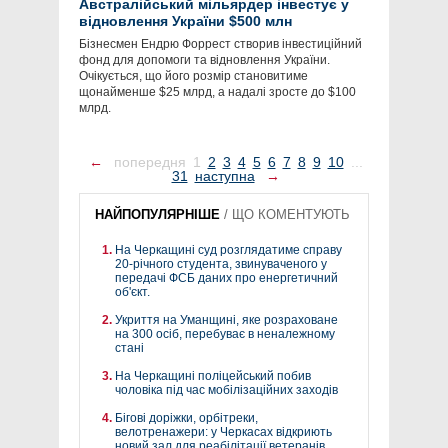
Австралійський мільярдер інвестує у
відновлення України $500 млн
Бізнесмен Ендрю Форрест створив інвестиційний
фонд для допомоги та відновлення України.
Очікується, що його розмір становитиме
щонайменше $25 млрд, а надалі зросте до $100
млрд.
←
попередня
1
2
3
4
5
6
7
8
9
10
...
31
наступна
→
НАЙПОПУЛЯРНІШЕ
/
ЩО КОМЕНТУЮТЬ
На Черкащині суд розглядатиме справу
20-річного студента, звинуваченого у
передачі ФСБ даних про енергетичний
об'єкт.
Укриття на Уманщині, яке розраховане
на 300 осіб, перебуває в неналежному
стані
На Черкащині поліцейський побив
чоловіка під час мобілізаційних заходів
Бігові доріжки, орбітреки,
велотренажери: у Черкасах відкриють
новий зал для реабілітації ветеранів