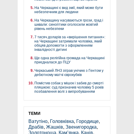
На Черкащині є вид змії, який може бути
небезпечним для людини
На Черкащину насуваються грози, град і
шквали: синоптики оголосили жовтий
рівень небезпеки
7 тисяч доларів за «вирішення питання»:
на Черкащині затримали чоловіка, який
обіцяв допомогти з оформленням
інвалідності дитині
Ще одна релігійна громада на Черкащині
приєдналася до ПЦУ
Черкаський ЛНЗ зіграв унічию з Гентом у
дебютному матчі єврокубків
Помістив собак у мішок і забив до смерті
пляшкою: суд призначив чоловіку 5 років
позбавлення волі з випробуванням
ТЕМИ
Ватутіно
,
Головківка
,
Городище
,
Драбів
,
Жашків
,
Звенигородка
,
Золотоноша
,
Кам’янка
,
Канів
,