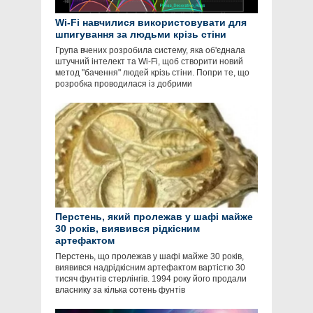
Wi-Fi навчилися використовувати для
шпигування за людьми крізь стіни
Група вчених розробила систему, яка об'єднала
штучний інтелект та Wi-Fi, щоб створити новий
метод "бачення" людей крізь стіни. Попри те, що
розробка проводилася із добрими
Перстень, який пролежав у шафі майже
30 років, виявився рідкісним
артефактом
Перстень, що пролежав у шафі майже 30 років,
виявився надрідкісним артефактом вартістю 30
тисяч фунтів стерлінгів. 1994 року його продали
власнику за кілька сотень фунтів