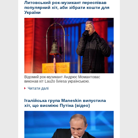
Литовський рок-музикант переспівав
популярний хіт, аби зібрати кошти для
України
Відомий рок-музикант Андрюс Момантовас
виконав хіт Laužo šviesa українською.
Читати далі
Італійська група Maneskin випустила
хіт, що висміює Путіна (відео)