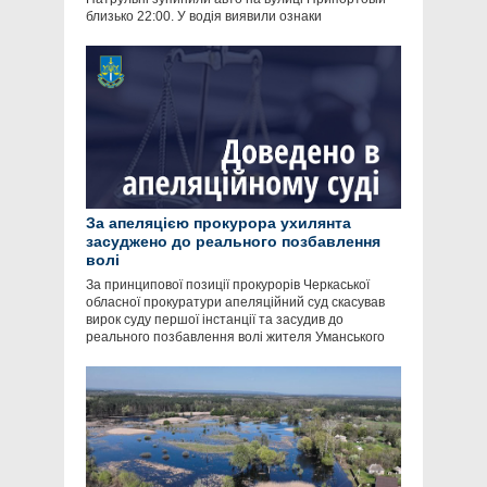
близько 22:00. У водія виявили ознаки
За апеляцією прокурора ухилянта
засуджено до реального позбавлення
волі
За принципової позиції прокурорів Черкаської
обласної прокуратури апеляційний суд скасував
вирок суду першої інстанції та засудив до
реального позбавлення волі жителя Уманського