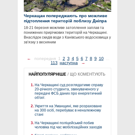
Черкащан попереджають про можливе
підтоплення територій поблизу Дніпра
18-21 березня можливе затоплення заплав та
понижених прирічкових територій на Черкащині.
Внаслідок скидів води з Канівського водосховища у
зв’язку з весняним
←
попередня
1
2
3
4
5
6
7
8
9
10
...
113
наступна
→
НАЙПОПУЛЯРНІШЕ
/
ЩО КОМЕНТУЮТЬ
На Черкащині суд розглядатиме справу
20-річного студента, звинуваченого у
передачі ФСБ даних про енергетичний
об'єкт.
Укриття на Уманщині, яке розраховане
на 300 осіб, перебуває в неналежному
стані
На Черкащині поліцейський побив
чоловіка під час мобілізаційних заходів