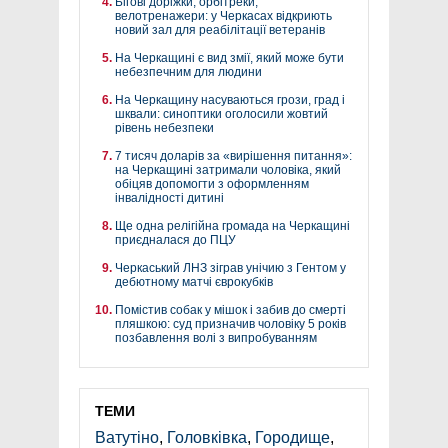
Бігові доріжки, орбітреки,
велотренажери: у Черкасах відкриють
новий зал для реабілітації ветеранів
На Черкащині є вид змії, який може бути
небезпечним для людини
На Черкащину насуваються грози, град і
шквали: синоптики оголосили жовтий
рівень небезпеки
7 тисяч доларів за «вирішення питання»:
на Черкащині затримали чоловіка, який
обіцяв допомогти з оформленням
інвалідності дитині
Ще одна релігійна громада на Черкащині
приєдналася до ПЦУ
Черкаський ЛНЗ зіграв унічию з Гентом у
дебютному матчі єврокубків
Помістив собак у мішок і забив до смерті
пляшкою: суд призначив чоловіку 5 років
позбавлення волі з випробуванням
ТЕМИ
Ватутіно
,
Головківка
,
Городище
,