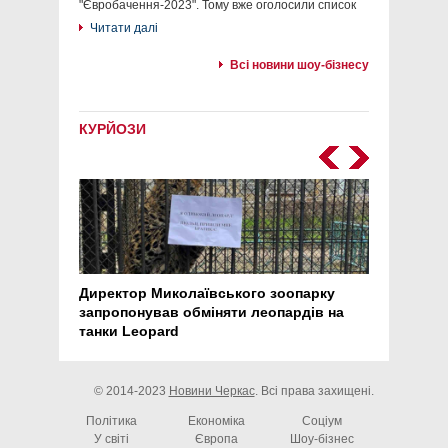
"Євробачення-2023". Тому вже оголосили список
Читати далі
Всі новини шоу-бізнесу
КУРЙОЗИ
Директор Миколаївського зоопарку
Перс
запропонував обміняти леопардів на
30 ро
танки Leopard
арте
© 2014-2023
Новини Черкас
. Всі права захищені.
Політика
Економіка
Соціум
У світі
Європа
Шоу-бізнес