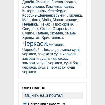
Драбів
,
Жашків
,
Звенигородка
,
Золотоноша
,
Кам’янка
,
Канів
,
Катеринопіль
,
Келеберда
,
Корсунь-Шевченківський
,
Лисянка
,
Маньківка
,
Мліїв
,
Монастирище
,
Нечаївка
,
Пекарі
,
Прохорівка
,
Свидівок
,
Сміла
,
Старосілля
,
Сушки
,
Тальне
,
Україна
,
Умань
,
Хрещатик
,
Христинівка
,
Черкаси
,
Чигирин
,
Чорнобай
,
Шпола
,
доставка суші
черкаси
,
заказати суші черкаси
,
замовити суші в черкасах
,
замовити суші черкаси
,
суші бокс
черкаси
,
суші в черкасах
,
суші
черкаси
ОПИТУВАННЯ
Оцініть наш портал
Найкращий з новостних