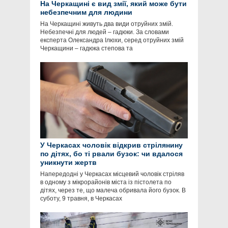
На Черкащині є вид змії, який може бути
небезпечним для людини
На Черкащині живуть два види отруйних змій.
Небезпечні для людей – гадюки. За словами
експерта Олександра Ілюхи, серед отруйних змій
Черкащини – гадюка степова та
У Черкасах чоловік відкрив стрілянину
по дітях, бо ті рвали бузок: чи вдалося
уникнути жертв
Напередодні у Черкасах місцевий чоловік стріляв
в одному з мікрорайонів міста із пістолета по
дітях, через те, що малеча обривала його бузок. В
суботу, 9 травня, в Черкасах