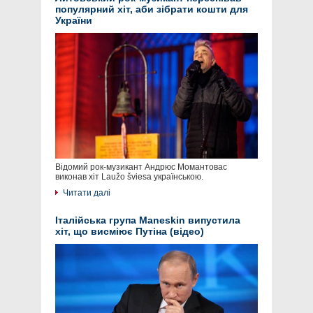
популярний хіт, аби зібрати кошти для
України
Відомий рок-музикант Андрюс Момантовас
виконав хіт Laužo šviesa українською.
Читати далі
Італійська група Maneskin випустила
хіт, що висміює Путіна (відео)