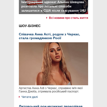
Імміграційний адвокат Альона Шевцова
розповіла про легальні способи
залишитися в США після скасування U4U
Всі новини про стиль життя
ШОУ-БІЗНЕС
Співачка Анна Асті, родом з Черкас,
стала громадянкою Росії
Артистка Анна Asti з Черкас, справжнє ім'я якої
Ганна Дзюба, отримала російський паспорт.
Читати далі
Литовський рок-музикант переспівав