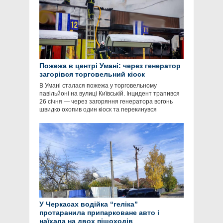
Пожежа в центрі Умані: через генератор
загорівся торговельний кіоск
В Умані сталася пожежа у торговельному
павільйоні на вулиці Київській. Інцидент трапився
26 січня — через загоряння генератора вогонь
швидко охопив один кіоск та перекинувся
У Черкасах водійка “геліка”
протаранила припарковане авто і
наїхала на двох пішоходів