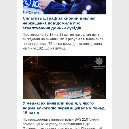
Сплатить штраф за хибний виклик:
черкащанка повідомила про
зґвалтування доньки сусідів
Протягом ночі з 17 на 18 квітня патрульні двічі
виїжджали на виклики, які в результаті виявилися
неправдивими. 75-річна громадянка повідомила
на лінію 102, що на вулиці
У Черкасах виявили водія, у якого
норма алкоголю перевищувала у понад
15 разів
Правоохоронці зупинили водія ВАЗ 2107, який
привернув їхню увагу, за порушення ПДР.
Патрульні зупинили авто на вулиці Припортовій