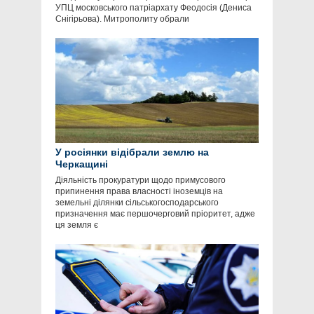
УПЦ московського патріархату Феодосія (Дениса
Снігірьова). Митрополиту обрали
У росіянки відібрали землю на
Черкащині
Діяльність прокуратури щодо примусового
припинення права власності іноземців на
земельні ділянки сільськогосподарського
призначення має першочерговий пріоритет, адже
ця земля є