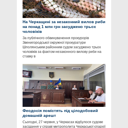
На Черкащині за незаконний вилов риби
на понад 1 млн грн засуджено трьох
чоловіків
За публічного обвинувачення прокурорів
Звенигородської окружної прокуратури
Шполянським районним судом засуджено трьох
чоловіків за фактом незаконного вилову риби на
ставку в
Феодосія помістять під цілодобовий
домашній арешт
Сьогодні, 27 червня, у Черкасах відбулося судове
засідання у справі митрополита Черкаської єпархії