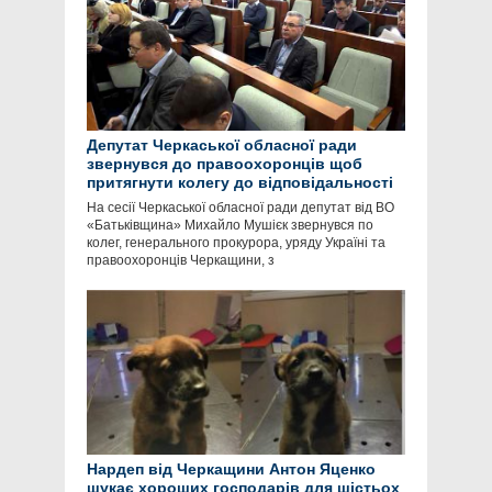
Депутат Черкаської обласної ради
звернувся до правоохоронців щоб
притягнути колегу до відповідальності
На сесії Черкаської обласної ради депутат від ВО
«Батьківщина» Михайло Мушієк звернувся по
колег, генерального прокурора, уряду Україні та
правоохоронців Черкащини, з
Нардеп від Черкащини Антон Яценко
шукає хороших господарів для шістьох