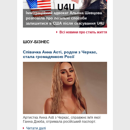
Імміграційний адвокат Альона Шевцова
розповіла про легальні способи
залишитися в США після скасування U4U
Всі новини про стиль життя
ШОУ-БІЗНЕС
Співачка Анна Асті, родом з Черкас,
стала громадянкою Росії
Артистка Анна Asti з Черкас, справжнє ім'я якої
Ганна Дзюба, отримала російський паспорт.
Читати далі