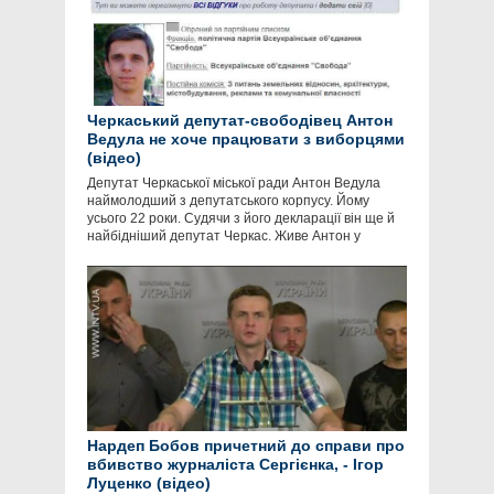
Черкаський депутат-свободівец Антон
Ведула не хоче працювати з виборцями
(відео)
Депутат Черкаської міської ради Антон Ведула
наймолодший з депутатського корпусу. Йому
усього 22 роки. Судячи з його декларації він ще й
найбідніший депутат Черкас. Живе Антон у
Нардеп Бобов причетний до справи про
вбивство журналіста Сергієнка, - Ігор
Луценко (відео)