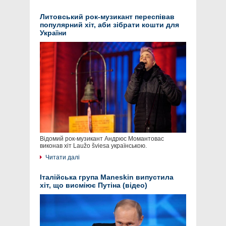
Литовський рок-музикант переспівав
популярний хіт, аби зібрати кошти для
України
Відомий рок-музикант Андрюс Момантовас
виконав хіт Laužo šviesa українською.
Читати далі
Італійська група Maneskin випустила
хіт, що висміює Путіна (відео)