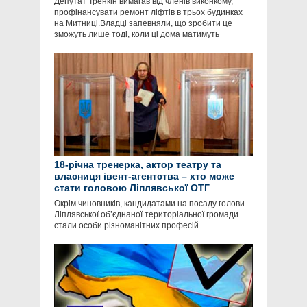
Депутат Тренкін вимагав від членів виконкому,
профінансувати ремонт ліфтів в трьох будинках
на Митниці.Владці запевняли, що зробити це
зможуть лише тоді, коли ці дома матимуть
18-річна тренерка, актор театру та
власниця івент-агентства – хто може
стати головою Ліплявської ОТГ
Окрім чиновників, кандидатами на посаду голови
Ліплявської об’єднаної територіальної громади
стали особи різноманітних професій.