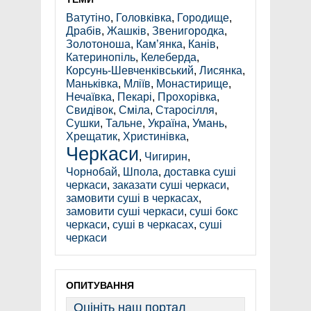
Ватутіно
,
Головківка
,
Городище
,
Драбів
,
Жашків
,
Звенигородка
,
Золотоноша
,
Кам’янка
,
Канів
,
Катеринопіль
,
Келеберда
,
Корсунь-Шевченківський
,
Лисянка
,
Маньківка
,
Мліїв
,
Монастирище
,
Нечаївка
,
Пекарі
,
Прохорівка
,
Свидівок
,
Сміла
,
Старосілля
,
Сушки
,
Тальне
,
Україна
,
Умань
,
Хрещатик
,
Христинівка
,
Черкаси
,
Чигирин
,
Чорнобай
,
Шпола
,
доставка суші
черкаси
,
заказати суші черкаси
,
замовити суші в черкасах
,
замовити суші черкаси
,
суші бокс
черкаси
,
суші в черкасах
,
суші
черкаси
ОПИТУВАННЯ
Оцініть наш портал