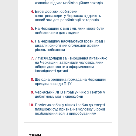
чоловіка під час мобілізаційних заходів
Бігові доріжки, орбітреки,
велотренажери: у Черкасах відкриють
новий зал для реабілітації ветеранів
На Черкащині є вид змії, який може бути
небезпечним для людини
На Черкащину насуваються грози, град і
шквали: синоптики оголосили жовтий
рівень небезпеки
7 тисяч доларів за «вирішення питання»:
на Черкащині затримали чоловіка, який
обіцяв допомогти з оформленням
інвалідності дитині
Ще одна релігійна громада на Черкащині
приєдналася до ПЦУ
Черкаський ЛНЗ зіграв унічию з Гентом у
дебютному матчі єврокубків
Помістив собак у мішок і забив до смерті
пляшкою: суд призначив чоловіку 5 років
позбавлення волі з випробуванням
ТЕМИ