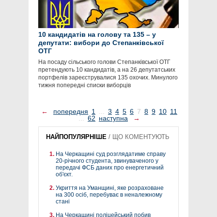
10 кандидатів на голову та 135 – у
депутати: вибори до Степанківської
ОТГ
На посаду сільського голови Степанківської ОТГ
претендують 10 кандидатів, а на 26 депутатських
портфелів зареєструвалися 135 охочих. Минулого
тижня попередні списки виборців
←
попередня
1
...
3
4
5
6
7
8
9
10
11
...
62
наступна
→
НАЙПОПУЛЯРНІШЕ
/
ЩО КОМЕНТУЮТЬ
На Черкащині суд розглядатиме справу
20-річного студента, звинуваченого у
передачі ФСБ даних про енергетичний
об'єкт.
Укриття на Уманщині, яке розраховане
на 300 осіб, перебуває в неналежному
стані
На Черкащині поліцейський побив