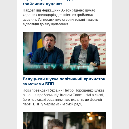
грайливих цуценят
Нардеп від Черкащини Антон Яценко шукає
хороших господарів для шістьох грайливих
цуценят. Усі песики вже стерилізовані і мають
відповідні до віку щеплення.
Радуцький шукає політичний прихисток
за межами БПП
Поки президент України Петро Порошенко шукає
рішення проблеми під іменем Саакашвілі в Києві,
його черкаські соратники, що входять до фракції
партії БПП у Черкаській міській раді,