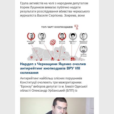
Група активістів на чолі з народним депутатом
Ігорем Луценком вимагає публічно надати
результати розслідування вбивства черкаського
журналіста Василя Сергієнка. Зокрема, вони
Нардеп з Черкащини Яценко очолив
антирейтинг кнопкодавів ВРУ VIII
скликання
Антирейтинг найбільш злісних порушників
Конституції очолюють три мажоритарники.
“Бронзу” виборов депутат із м. Їзмаїл Одеської
області Олександр Урбанський (БПП) із