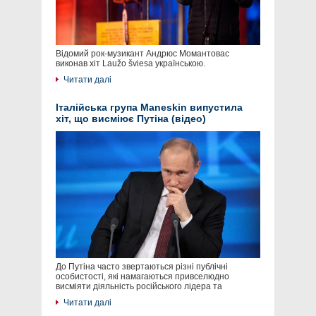
Відомий рок-музикант Андрюс Момантовас
виконав хіт Laužo šviesa українською.
Читати далі
Італійська група Maneskin випустила
хіт, що висміює Путіна (відео)
До Путіна часто звертаються різні публічні
особистості, які намагаються привселюдно
висміяти діяльність російського лідера та
Читати далі