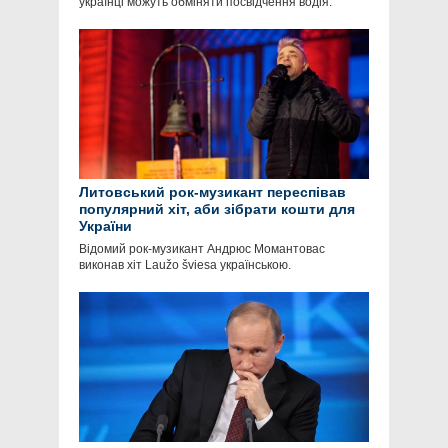
українці можуть обміняти посвідчення водія.
Литовський рок-музикант переспівав
популярний хіт, аби зібрати кошти для
України
Відомий рок-музикант Андрюс Момантовас
виконав хіт Laužo šviesa українською.