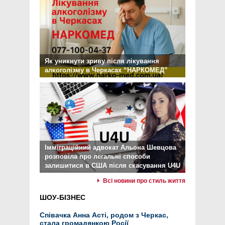
Як уникнути зриву після лікування
алкоголізму в Черкасах “НАРКОМЕД”
Імміграційний адвокат Альона Шевцова
розповіла про легальні способи
залишитися в США після скасування U4U
Всі новини про стиль життя
ШОУ-БІЗНЕС
Співачка Анна Асті, родом з Черкас,
стала громадянкою Росії