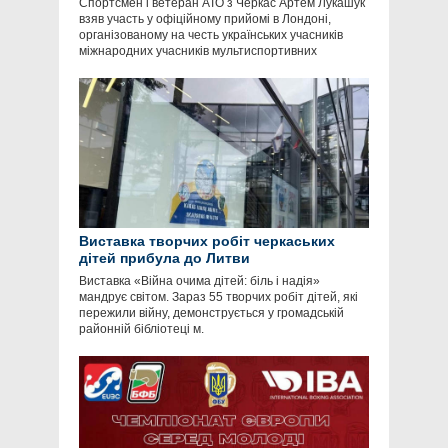
Спортсмен і ветеран АТО з Черкас Артем Лукашук
взяв участь у офіційному прийомі в Лондоні,
організованому на честь українських учасників
міжнародних учасників мультиспортивних
Виставка творчих робіт черкаських
дітей прибула до Литви
Виставка «Війна очима дітей: біль і надія»
мандрує світом. Зараз 55 творчих робіт дітей, які
пережили війну, демонструється у громадській
районній бібліотеці м.