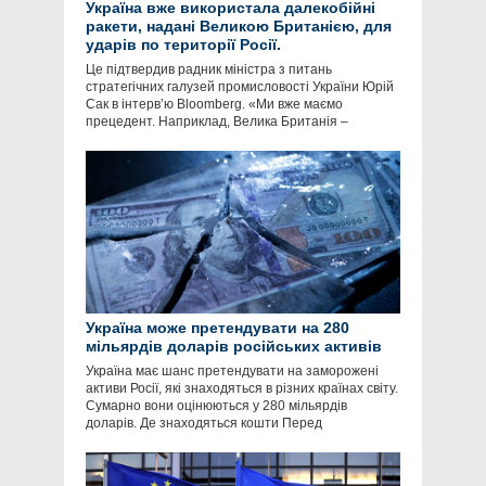
Україна вже використала далекобійні
ракети, надані Великою Британією, для
ударів по території Росії.
Це підтвердив радник міністра з питань
стратегічних галузей промисловості України Юрій
Сак в інтервʼю Bloomberg. «Ми вже маємо
прецедент. Наприклад, Велика Британія –
Україна може претендувати на 280
мільярдів доларів російських активів
Україна має шанс претендувати на заморожені
активи Росії, які знаходяться в різних країнах світу.
Сумарно вони оцінюються у 280 мільярдів
доларів. Де знаходяться кошти Перед