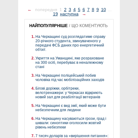
←
попередня
1
2
3
4
5
6
7
8
9
10
...
19
наступна
→
НАЙПОПУЛЯРНІШЕ
/
ЩО КОМЕНТУЮТЬ
На Черкащині суд розглядатиме справу
20-річного студента, звинуваченого у
передачі ФСБ даних про енергетичний
об'єкт.
Укриття на Уманщині, яке розраховане
на 300 осіб, перебуває в неналежному
стані
На Черкащині поліцейський побив
чоловіка під час мобілізаційних заходів
Бігові доріжки, орбітреки,
велотренажери: у Черкасах відкриють
новий зал для реабілітації ветеранів
На Черкащині є вид змії, який може бути
небезпечним для людини
На Черкащину насуваються грози, град і
шквали: синоптики оголосили жовтий
рівень небезпеки
7 тисяч доларів за «вирішення питання»: