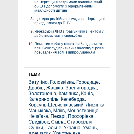
на Черкащині затримали чоловіка, який
обіцяв допомогти з оформленням
інвалідності дитині
Ще одна релігійна громада на Черкащині
приєдналася до ПЦУ
Черкаський ЛНЗ зіграв унічию з Гентом у
дебютному матчі єврокубків
Помістив собак у мішок і забив до смерті
пляшкою: суд призначив чоловіку 5 років
позбавлення волі з випробуванням
ТЕМИ
Ватутіно
,
Головківка
,
Городище
,
Драбів
,
Жашків
,
Звенигородка
,
Золотоноша
,
Кам’янка
,
Канів
,
Катеринопіль
,
Келеберда
,
Корсунь-Шевченківський
,
Лисянка
,
Маньківка
,
Мліїв
,
Монастирище
,
Нечаївка
,
Пекарі
,
Прохорівка
,
Свидівок
,
Сміла
,
Старосілля
,
Сушки
,
Тальне
,
Україна
,
Умань
,
Хрещатик
,
Христинівка
,