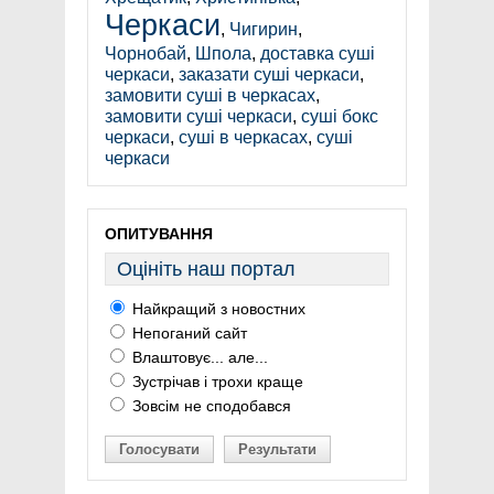
Черкаси
,
Чигирин
,
Чорнобай
,
Шпола
,
доставка суші
черкаси
,
заказати суші черкаси
,
замовити суші в черкасах
,
замовити суші черкаси
,
суші бокс
черкаси
,
суші в черкасах
,
суші
черкаси
ОПИТУВАННЯ
Оцініть наш портал
Найкращий з новостних
Непоганий сайт
Влаштовує... але...
Зустрічав і трохи краще
Зовсім не сподобався
Голосувати
Результати