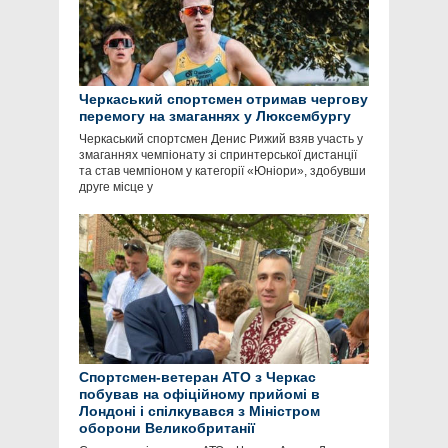
Черкаський спортсмен отримав чергову
перемогу на змаганнях у Люксембургу
Черкаський спортсмен Денис Рижий взяв участь у
змаганнях чемпіонату зі спринтерської дистанції
та став чемпіоном у категорії «Юніори», здобувши
друге місце у
Спортсмен-ветеран АТО з Черкас
побував на офіційному прийомі в
Лондоні і спілкувався з Міністром
оборони Великобританії