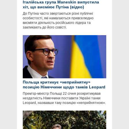
Італійська група Maneskin випустила
хіт, що висміює Путіна (відео)
До Путіна часто звертаються різні публічні
особистості, які намагаються привселюдно
висміяти діяльність російського лідера та
закликають до його совісті.
Польща критикує «неприйнятну»
позицію Німеччини щодо танків Leopard
Прем’єр-міністр Польщі 22 січня розкритикував
нездатність Німеччини поставити Україні танки
Leopard, назвавши таку позицію «неприйнятною».